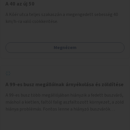
A 40 az új 50
A Kőér utca teljes szakaszán a megengedett sebesség 40
km/h-ra való csökkentése.
Megnézem
A 99-es busz megállóinak árnyékolása és zöldítése
A 99-es busz több megállójában hiányzik a fedett buszváró,
máshol a kietlen, faltól falig aszfaltozott környezet, a zöld
hiánya problémás. Fontos lenne a hiányzó buszvárók
pótlása és az árnyékolás megoldása. Mindezt a zöldítéssel
is össze lehetne kötni: ahol megoldható, ott az utasváróra
vagy akár önálló rácsozatra futtatott növényekkel