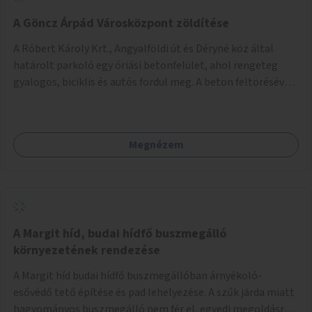
A Göncz Árpád Városközpont zöldítése
A Róbert Károly Krt., Angyalföldi út és Déryné köz által
határolt parkoló egy óriási betonfelület, ahol rengeteg
gyalogos, biciklis és autós fordul meg. A beton feltörésével,
virágágyások létesítésével, fák ültetésével a terület
kellemesebbé, élhetőbbá varázsolható. Az Angyalföldi út
menti járda és a parkoló közé kellene egy zöld sáv,
Megnézem
virágágyásokkal a meglévő fák alá, a lakóépület felőli két
autósáv közé fákat lehetne ültetni, illetve a parkoló és a
járda / bicikliút közé is jók lennének fák.
A Margit híd, budai hídfő buszmegálló
környezetének rendezése
A Margit híd budai hídfő buszmegállóban árnyékoló-
esővédő tető építése és pad lehelyezése. A szűk járda miatt
hagyományos buszmegálló nem fér el, egyedi megoldásra