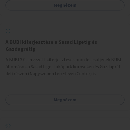
Megnézem
barátságosabbá és zöldebbé lehetne tenni a megállókat.
A BUBI kiterjesztése a Sasad Ligetig és
Gazdagrétig
A BUBI 3.0 tervezett kiterjesztése során létesüljenek BUBI
állomások a Sasad Liget lakópark környékén és Gazdagrét
déli részén (Nagyszeben tér/Eleven Center) is.
Megnézem