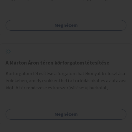
lenne szükség.
Megnézem
A Márton Áron téren körforgalom létesítése
Körforgalom létesítése a forgalom hatékonyabb elosztása
érdekében, amely csökkentheti a torlódásokat és az utazási
időt. A tér rendezése és korszerűsítése: új burkolat,
zöldfelületek, modern közösségi tér kialakítása, hogy a
hely valódi köztérré váljon, ahol az emberek szívesen
időznek.
Megnézem