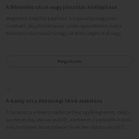
A Bőröndös utcai nagy játszótér kivilágítása
Megfelelő világítás kiépítése. A Káposztásmegyeren
található játszóterek közül szinte egyedüliként csak a
Bőröndös utca Külső-Szilágyi út felöli végén lévő nagy
játszótér nem rendelkezik közvilágítással, ami miatt a őszi
és téli hónapokban nem lehet ide járni a gyerekekkel.
Megnézem
A Garay utca közösségi térré alakítása
A Garay utca a főváros építészetileg egyik legszebb, mégis
szürke utcája, ahol az aszfalt, a beton és a parkolók uralják
a közterületet. Az utca Garay tér és Hernád utca közötti
szakasza tökéletes tere lehetne egy zöld és közösségbarát