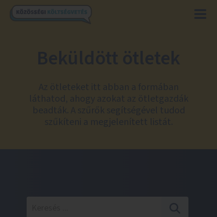
Beküldött ötletek
Az ötleteket itt abban a formában
láthatod, ahogy azokat az ötletgazdák
beadták. A szűrők segítségével tudod
szűkíteni a megjelenített listát.