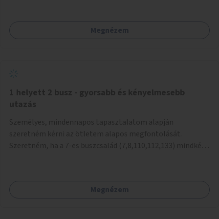
mivel nem üzletszerű a tevékenység.) Közösségi téren a
piacokkal nem konkurál.
Megnézem
1 helyett 2 busz - gyorsabb és kényelmesebb
utazás
Személyes, mindennapos tapasztalatom alapján
szeretném kérni az ötletem alapos megfontolását.
Szeretném, ha a 7-es buszcsalád (7,8,110,112,133) mindkét
irányban a Tisza István tér nevű megállóit aránylag kis
beavatkozással átalakítanák úgy, hogy egyszerre kettő
busz is be tudjon állni az öbölbe. Jelenleg biztonságosan
Megnézem
csak egy jármű tud beállni és kinyitni az ajtókat. A szorosan
mögötte haladó biztonsági okokból nem nyit ajtót, csak ha
az első már elhagyja a megállót és ő szabályosan be nem