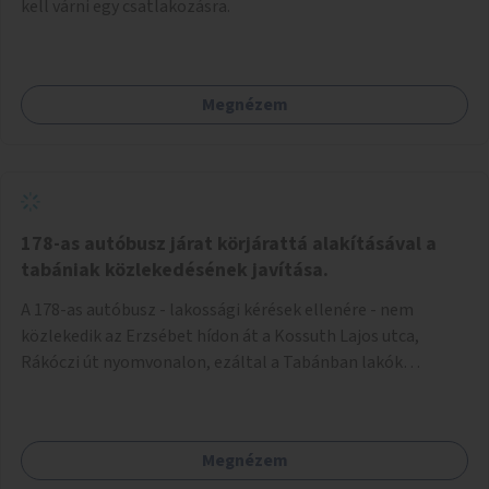
kell várni egy csatlakozásra.
Megnézem
178-as autóbusz járat körjárattá alakításával a
tabániak közlekedésének javítása.
A 178-as autóbusz - lakossági kérések ellenére - nem
közlekedik az Erzsébet hídon át a Kossuth Lajos utca,
Rákóczi út nyomvonalon, ezáltal a Tabánban lakók
belvárosba jutásának minősége jelentősen romlott a
változtatás óta! Nem tudnak továbbá a Tabániak közvetlen
járattal feljutni a Naphegyre, ahol iskola és óvoda is van a
Megnézem
körzetben élők számára. Megoldás lenne, ha a 178-as