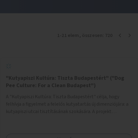
1
-
21
elem
, összesen:
720
"Kutyapiszi Kultúra: Tiszta Budapestért" ("Dog
Pee Culture: For a Clean Budapest")
A "Kutyapiszi Kultúra: Tiszta Budapestért" célja, hogy
felhívja a figyelmet a felelős kutyatartás új dimenziójára: a
kutyapiszi utcai tisztításának szokására. A projekt
keretében szeretnénk edukálni a kutyatulajdonosokat,
hogy séta közben, amikor kedvencük a járdára vizel, egy
palack vízzel öblítsék le azt, ezzel hozzájárulva a tiszta,