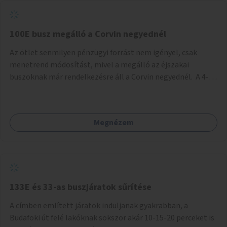
tud állni a megállóba. A környéken a tömegközlekedés
csúcsidőben már most is fullos, a Bosnyák téri beruházások
befejeztével hatványozódni fog az utazási igény.
100E busz megálló a Corvin negyednél
Az ötlet senmilyen pénzügyi forrást nem igényel, csak
menetrend módosítást, mivel a megálló az éjszakai
buszoknak már rendelkezésre áll a Corvin negyednél. A 4-es
és 6-os villamos vonalához közel élőknek a repülőtérre
kijutást, illetve onnan hazajutást nagyban megkönnyítené,
ha a 100E reptéri busz a Corvin negyed metrómegállónál is
Megnézem
megállna - főleg éjjel, amikor a metró nem jár, és a 200E
busz is sokkal ritkábban. Az utazási időt a belvárosban
100E-re fel-/leszállóknak ez az egyetlen plusz megálló
nem hosszabbítaná meg sokkal, a 4-6 vonalán lakóknak
viszont a Kálvin tér-Corvin negyed utat megspórolva 10-15
perccel rövidítheti az utazási idejét.
133E és 33-as buszjáratok sűrítése
A címben említett járatok induljanak gyakrabban, a
Budafoki út felé lakóknak sokszor akár 10-15-20 perceket is