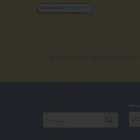
Az ötleteket itt abban a formában 
Idős