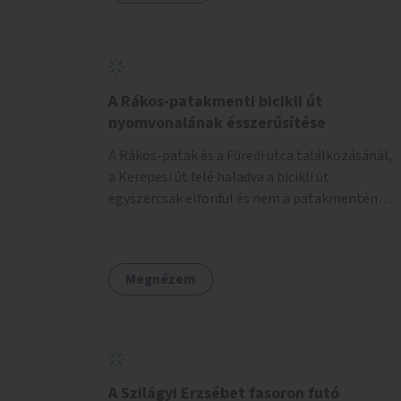
lenne megfelelő szállást nyújtani a
hajléktalanoknak (és nemcsak éjszakára).
Kritikus pontnak tartom az utcai telefonfülkék
helyzetét, melyet a szolgáltatóval
együttműködve szükséges lenne felszámolni,
A Rákos-patakmenti bicikli út
hiszen manapság ezeket már senki nem
nyomvonalának ésszerűsítése
használja. Bűzlenek, fertőzésveszélyesek, az
A Rákos-patak és a Füredi utca találkozásánál,
egész körút képét rontják. Helyükön érdemes
a Kerepesi út felé haladva a bicikli út
lenne megfontolni, hogy ott zöldítés, virágok
egyszercsak elfordul és nem a patakmentén
kihelyezése történjen, amit persze
halad tovább. Ezt a kanyart szüntessék meg és
rendszeresen ápolnak, karbantartanak.
a bicikli út a patakmentén haladjon tovább.
Megnézem
A Szilágyi Erzsébet fasoron futó