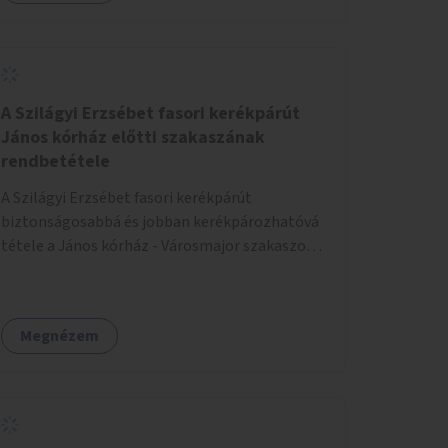
A Szilágyi Erzsébet fasori kerékpárút
János kórház előtti szakaszának
rendbetétele
A Szilágyi Erzsébet fasori kerékpárút
biztonságosabbá és jobban kerékpározhatóvá
tétele a János kórház - Városmajor szakaszon,
a kereszteződésen való átvezetésnél kb a
Majorkáig, az útpálya javításával, a kerékpárút
egyértelműbb felfestésével, a gyalogos
Megnézem
forgalomtól való jobb elkülönítésével, esetleg
ésszerűbb útvonal kijelölésével.