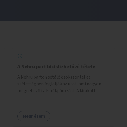
A Nehru part biciklizhetővé tétele
A Nehru parton sétálók sokszor teljes
szélességben foglalják az utat, ami nagyon
megnehezíti a kerékpározást. A kirakott
fotelek is csak a rajta ülőknek kényelmes,
mindenki másnak akadály, ezért el kellene őket
távolítani. A kikötőbakokat, ha megoldható, át
Megnézem
kellene helyezni a kerítés másik oldalára,
közvetlenül a partfal tetejére. Egyértelműen