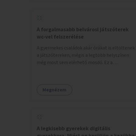
növelnék a bérlet árát és gyakorítanák a
járatokat. 9500 vagy 8950 Ft teljesen mindegy
egy család költségvetésében, a közlekedésben
viszont sokkal jobban megéreznénk.
A forgalmasabb belvárosi játszóterek
wc-vel felszerélése
A gyermekes családok akár órákat is eltöltenek
a játszótereken, mégis a legtöbb helyszínen
még most sem elérhető mosdó. Ez a
felnőtteknek, de a nagyobb gyerekeknek is
kellemetlen, a mobil wc is megoldás lenne,
vagy olyan, ami fizetős, de fogadjon el
Megnézem
bankkártyàt is!
A legkisebb gyerekek digitális
gyerekkora. Miért ne kerüljön a kezükbe