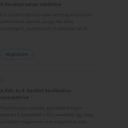
A Varsányi udvar zöldítése
A II. kerületi Varsányi udvar jelenleg közterületi
parkolóként üzemel, a négy ház által
közrefogott, aszfaltozott utcabővület az ott
parkoló 12 autót szolgálja ki. Ehelyett
szeretnénk, hogy itt egy olyan, két részből álló
magasított zöldfelület jöjjön létre, amely a
Megnézem
Varsányi Irén utca bővületeként és a megújult
Széna térrel való összekapcsolásaként a helyi
lakosok és az átmenő gyalogos forgalom
számára is lehetőséget nyújtson rekreációs
célokra. A Varsányi Irén utca és a Varsányi udvar
jelenleg két különálló közterületként
A XVII. és X. kerület kerékpáros
viselkedik, elválasztja őket a biciklisáv és a
összekötése
mellette lévő járda, az ötlet a két közterület
Képtelenség családdal, gyerekkel bringán
összekapcsolását szorgalmazza. A
eljutni a X. kerületből a XVII. kerületbe úgy, hogy
látványterveken is szereplő padok, teraszok,
aszfalton megyünk és nem megyünk az autók
zöldfelületek és biciklitárolók mindenki