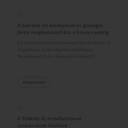
jelölt, és burkolati jellel elválasztott gyalog-
és kerékpárútra lenne itt szükség, ahogy a
Bálna mellett is. A jelenlegi állapot
tarthatatlan, ugyanis a trehányul kirakott
A Szerémi úti kerékpárút és gyalogos
táblákból az se derül ki, hogy szabad-e ott
járda meghosszabítása a Savoya parkig
kerékpározni.
A Szerémi úttal párhuzamosan futó kerékpár út
és gyalogos járda meghosszabbítása a
Mezőkövesd út és a Savoya Park közötti
szakaszon.
Megnézem
A Thököly út erzsébetvárosi
szakaszának fásítása