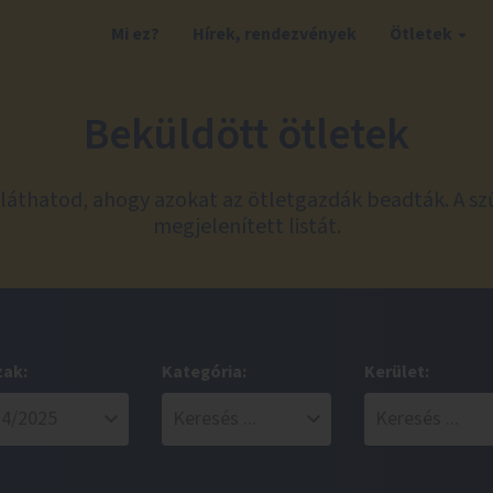
Mi ez?
Hírek, rendezvények
Ötletek
Beküldött ötletek
láthatod, ahogy azokat az ötletgazdák beadták. A sz
megjelenített listát.
zak:
Kategória:
Kerület: