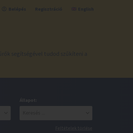
Belépés
Regisztráció
English
űrők segítségével tudod szűkíteni a
Állapot:
Feltételek törlése