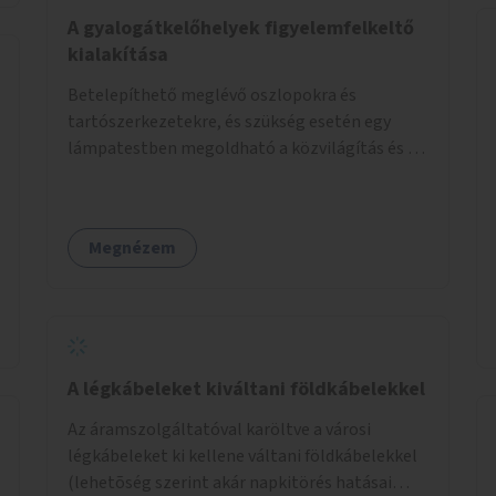
élőlényeknek kedvez. Apróbb
A gyalogátkelőhelyek figyelemfelkeltő
beavatkozásokkal, a szabályozások gondos
kialakítása
áttekintésével, ésszerű módosításával, azok
Betelepíthető meglévő oszlopokra és
betartása mellett változatosabbá tennénk a
tartószerkezetekre, és szükség esetén egy
budapesti patakok nagyvízi, ahol lehetőség van
lámpatestben megoldható a közvilágítás és a
rá, kisvízi medrét. A nagyvízi mederbe őshonos
zebra világítása is. Hogy sötétben is látható
fás és lágyszárú növényfajok
legyen zebrák.
visszatelepítésével változatossabbá tehetők a
rézsűk, mint élőhely. Emellett a kisvízi
Megnézem
mederben drága revitalizáció híján, apróbb
mesterséges és természetes beavatkozásokkal
érhető el, hogy változatosabb legyen a kisvízi
meder.
A légkábeleket kiváltani földkábelekkel
Az áramszolgáltatóval karöltve a városi
légkábeleket ki kellene váltani földkábelekkel
(lehetõség szerint akár napkitörés hatásai