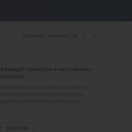
22
-
42
elem
, összesen:
720
A Népliget fejlesztése a metróállomás
közelében
A Népligetben a metróállomás környékén az
elbontott pavilonok helyének rendezése,
egyúttal kerékpártámaszok kihelyezése.
Megnézem