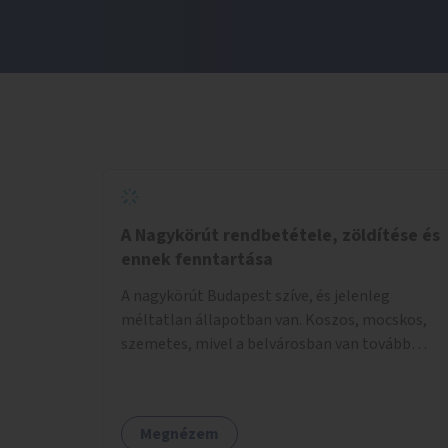
A Nagykörút rendbetétele, zöldítése és
ennek fenntartása
A nagykörút Budapest szíve, és jelenleg
méltatlan állapotban van. Koszos, mocskos,
szemetes, mivel a belvárosban van tovább
talán nem is kell ezen méltatlan, igénytelen
állapotot bemutatni. Ezen áldatlan helyzetet
szükséges felszámolni, a közterület állandó és
Megnézem
rendszeres tisztán tartásával, és nagy szükség