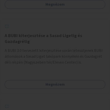
Megnézem
barátságosabbá és zöldebbé lehetne tenni a megállókat.
A BUBI kiterjesztése a Sasad Ligetig és
Gazdagrétig
A BUBI 3.0 tervezett kiterjesztése során létesüljenek BUBI
állomások a Sasad Liget lakópark környékén és Gazdagrét
déli részén (Nagyszeben tér/Eleven Center) is.
Megnézem