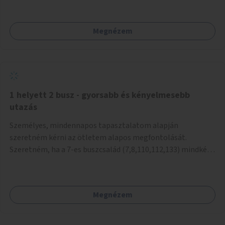
mivel nem üzletszerű a tevékenység.) Közösségi téren a
piacokkal nem konkurál.
Megnézem
1 helyett 2 busz - gyorsabb és kényelmesebb
utazás
Személyes, mindennapos tapasztalatom alapján
szeretném kérni az ötletem alapos megfontolását.
Szeretném, ha a 7-es buszcsalád (7,8,110,112,133) mindkét
irányban a Tisza István tér nevű megállóit aránylag kis
beavatkozással átalakítanák úgy, hogy egyszerre kettő
busz is be tudjon állni az öbölbe. Jelenleg biztonságosan
Megnézem
csak egy jármű tud beállni és kinyitni az ajtókat. A szorosan
mögötte haladó biztonsági okokból nem nyit ajtót, csak ha
az első már elhagyja a megállót és ő szabályosan be nem