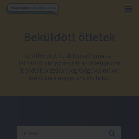
Beküldött ötletek
Az ötleteket itt abban a formában
láthatod, ahogy azokat az ötletgazdák
beadták. A szűrők segítségével tudod
szűkíteni a megjelenített listát.