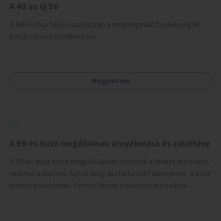
A 40 az új 50
A Kőér utca teljes szakaszán a megengedett sebesség 40
km/h-ra való csökkentése.
Megnézem
A 99-es busz megállóinak árnyékolása és zöldítése
A 99-es busz több megállójában hiányzik a fedett buszváró,
máshol a kietlen, faltól falig aszfaltozott környezet, a zöld
hiánya problémás. Fontos lenne a hiányzó buszvárók
pótlása és az árnyékolás megoldása. Mindezt a zöldítéssel
is össze lehetne kötni: ahol megoldható, ott az utasváróra
vagy akár önálló rácsozatra futtatott növényekkel