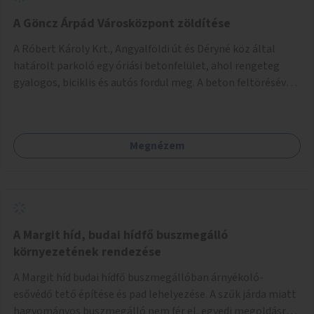
A Göncz Árpád Városközpont zöldítése
A Róbert Károly Krt., Angyalföldi út és Déryné köz által
határolt parkoló egy óriási betonfelület, ahol rengeteg
gyalogos, biciklis és autós fordul meg. A beton feltörésével,
virágágyások létesítésével, fák ültetésével a terület
kellemesebbé, élhetőbbá varázsolható. Az Angyalföldi út
menti járda és a parkoló közé kellene egy zöld sáv,
Megnézem
virágágyásokkal a meglévő fák alá, a lakóépület felőli két
autósáv közé fákat lehetne ültetni, illetve a parkoló és a
járda / bicikliút közé is jók lennének fák.
A Margit híd, budai hídfő buszmegálló
környezetének rendezése
A Margit híd budai hídfő buszmegállóban árnyékoló-
esővédő tető építése és pad lehelyezése. A szűk járda miatt
hagyományos buszmegálló nem fér el, egyedi megoldásra