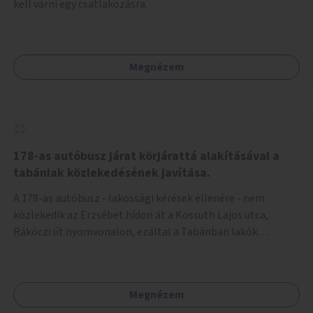
kell várni egy csatlakozásra.
Megnézem
178-as autóbusz járat körjárattá alakításával a
tabániak közlekedésének javítása.
A 178-as autóbusz - lakossági kérések ellenére - nem
közlekedik az Erzsébet hídon át a Kossuth Lajos utca,
Rákóczi út nyomvonalon, ezáltal a Tabánban lakók
belvárosba jutásának minősége jelentősen romlott a
változtatás óta! Nem tudnak továbbá a Tabániak közvetlen
járattal feljutni a Naphegyre, ahol iskola és óvoda is van a
Megnézem
körzetben élők számára. Megoldás lenne, ha a 178-as