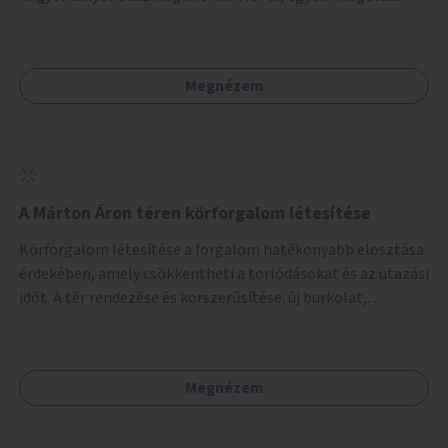
lenne szükség.
Megnézem
A Márton Áron téren körforgalom létesítése
Körforgalom létesítése a forgalom hatékonyabb elosztása
érdekében, amely csökkentheti a torlódásokat és az utazási
időt. A tér rendezése és korszerűsítése: új burkolat,
zöldfelületek, modern közösségi tér kialakítása, hogy a
hely valódi köztérré váljon, ahol az emberek szívesen
időznek.
Megnézem