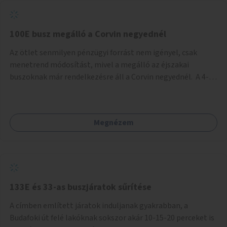
tud állni a megállóba. A környéken a tömegközlekedés
csúcsidőben már most is fullos, a Bosnyák téri beruházások
befejeztével hatványozódni fog az utazási igény.
100E busz megálló a Corvin negyednél
Az ötlet senmilyen pénzügyi forrást nem igényel, csak
menetrend módosítást, mivel a megálló az éjszakai
buszoknak már rendelkezésre áll a Corvin negyednél. A 4-es
és 6-os villamos vonalához közel élőknek a repülőtérre
kijutást, illetve onnan hazajutást nagyban megkönnyítené,
ha a 100E reptéri busz a Corvin negyed metrómegállónál is
Megnézem
megállna - főleg éjjel, amikor a metró nem jár, és a 200E
busz is sokkal ritkábban. Az utazási időt a belvárosban
100E-re fel-/leszállóknak ez az egyetlen plusz megálló
nem hosszabbítaná meg sokkal, a 4-6 vonalán lakóknak
viszont a Kálvin tér-Corvin negyed utat megspórolva 10-15
perccel rövidítheti az utazási idejét.
133E és 33-as buszjáratok sűrítése
A címben említett járatok induljanak gyakrabban, a
Budafoki út felé lakóknak sokszor akár 10-15-20 perceket is