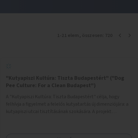
1
-
21
elem
, összesen:
720
"Kutyapiszi Kultúra: Tiszta Budapestért" ("Dog
Pee Culture: For a Clean Budapest")
A "Kutyapiszi Kultúra: Tiszta Budapestért" célja, hogy
felhívja a figyelmet a felelős kutyatartás új dimenziójára: a
kutyapiszi utcai tisztításának szokására. A projekt
keretében szeretnénk edukálni a kutyatulajdonosokat,
hogy séta közben, amikor kedvencük a járdára vizel, egy
palack vízzel öblítsék le azt, ezzel hozzájárulva a tiszta,