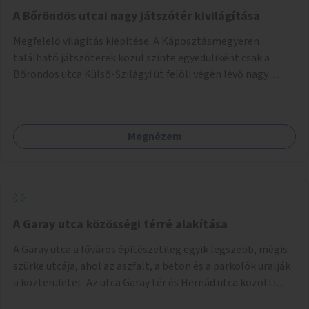
A Bőröndös utcai nagy játszótér kivilágítása
Megfelelő világítás kiépítése. A Káposztásmegyeren
található játszóterek közül szinte egyedüliként csak a
Bőröndös utca Külső-Szilágyi út felöli végén lévő nagy
játszótér nem rendelkezik közvilágítással, ami miatt a őszi
és téli hónapokban nem lehet ide járni a gyerekekkel.
Megnézem
A Garay utca közösségi térré alakítása
A Garay utca a főváros építészetileg egyik legszebb, mégis
szürke utcája, ahol az aszfalt, a beton és a parkolók uralják
a közterületet. Az utca Garay tér és Hernád utca közötti
szakasza tökéletes tere lehetne egy zöld és közösségbarát