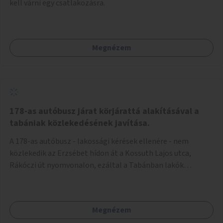
kell várni egy csatlakozásra.
Megnézem
178-as autóbusz járat körjárattá alakításával a
tabániak közlekedésének javítása.
A 178-as autóbusz - lakossági kérések ellenére - nem
közlekedik az Erzsébet hídon át a Kossuth Lajos utca,
Rákóczi út nyomvonalon, ezáltal a Tabánban lakók
belvárosba jutásának minősége jelentősen romlott a
változtatás óta! Nem tudnak továbbá a Tabániak közvetlen
járattal feljutni a Naphegyre, ahol iskola és óvoda is van a
Megnézem
körzetben élők számára. Megoldás lenne, ha a 178-as