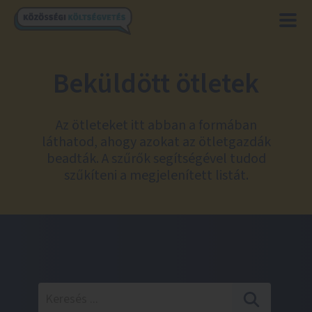
Beküldött ötletek
Az ötleteket itt abban a formában
láthatod, ahogy azokat az ötletgazdák
beadták. A szűrők segítségével tudod
szűkíteni a megjelenített listát.