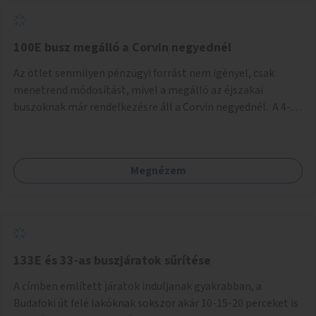
tud állni a megállóba. A környéken a tömegközlekedés
csúcsidőben már most is fullos, a Bosnyák téri beruházások
befejeztével hatványozódni fog az utazási igény.
100E busz megálló a Corvin negyednél
Az ötlet senmilyen pénzügyi forrást nem igényel, csak
menetrend módosítást, mivel a megálló az éjszakai
buszoknak már rendelkezésre áll a Corvin negyednél. A 4-es
és 6-os villamos vonalához közel élőknek a repülőtérre
kijutást, illetve onnan hazajutást nagyban megkönnyítené,
ha a 100E reptéri busz a Corvin negyed metrómegállónál is
Megnézem
megállna - főleg éjjel, amikor a metró nem jár, és a 200E
busz is sokkal ritkábban. Az utazási időt a belvárosban
100E-re fel-/leszállóknak ez az egyetlen plusz megálló
nem hosszabbítaná meg sokkal, a 4-6 vonalán lakóknak
viszont a Kálvin tér-Corvin negyed utat megspórolva 10-15
perccel rövidítheti az utazási idejét.
133E és 33-as buszjáratok sűrítése
A címben említett járatok induljanak gyakrabban, a
Budafoki út felé lakóknak sokszor akár 10-15-20 perceket is