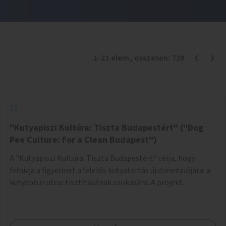
1
-
21
elem
, összesen:
720
"Kutyapiszi Kultúra: Tiszta Budapestért" ("Dog
Pee Culture: For a Clean Budapest")
A "Kutyapiszi Kultúra: Tiszta Budapestért" célja, hogy
felhívja a figyelmet a felelős kutyatartás új dimenziójára: a
kutyapiszi utcai tisztításának szokására. A projekt
keretében szeretnénk edukálni a kutyatulajdonosokat,
hogy séta közben, amikor kedvencük a járdára vizel, egy
palack vízzel öblítsék le azt, ezzel hozzájárulva a tiszta,