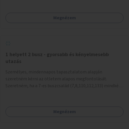
mivel nem üzletszerű a tevékenység.) Közösségi téren a
piacokkal nem konkurál.
Megnézem
1 helyett 2 busz - gyorsabb és kényelmesebb
utazás
Személyes, mindennapos tapasztalatom alapján
szeretném kérni az ötletem alapos megfontolását.
Szeretném, ha a 7-es buszcsalád (7,8,110,112,133) mindkét
irányban a Tisza István tér nevű megállóit aránylag kis
beavatkozással átalakítanák úgy, hogy egyszerre kettő
busz is be tudjon állni az öbölbe. Jelenleg biztonságosan
Megnézem
csak egy jármű tud beállni és kinyitni az ajtókat. A szorosan
mögötte haladó biztonsági okokból nem nyit ajtót, csak ha
az első már elhagyja a megállót és ő szabályosan be nem