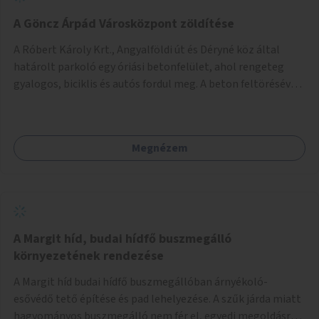
A Göncz Árpád Városközpont zöldítése
A Róbert Károly Krt., Angyalföldi út és Déryné köz által
határolt parkoló egy óriási betonfelület, ahol rengeteg
gyalogos, biciklis és autós fordul meg. A beton feltörésével,
virágágyások létesítésével, fák ültetésével a terület
kellemesebbé, élhetőbbá varázsolható. Az Angyalföldi út
menti járda és a parkoló közé kellene egy zöld sáv,
Megnézem
virágágyásokkal a meglévő fák alá, a lakóépület felőli két
autósáv közé fákat lehetne ültetni, illetve a parkoló és a
járda / bicikliút közé is jók lennének fák.
A Margit híd, budai hídfő buszmegálló
környezetének rendezése
A Margit híd budai hídfő buszmegállóban árnyékoló-
esővédő tető építése és pad lehelyezése. A szűk járda miatt
hagyományos buszmegálló nem fér el, egyedi megoldásra