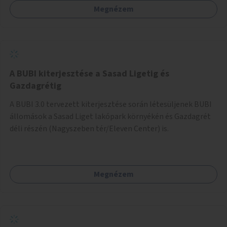
Megnézem
barátságosabbá és zöldebbé lehetne tenni a megállókat.
A BUBI kiterjesztése a Sasad Ligetig és
Gazdagrétig
A BUBI 3.0 tervezett kiterjesztése során létesüljenek BUBI
állomások a Sasad Liget lakópark környékén és Gazdagrét
déli részén (Nagyszeben tér/Eleven Center) is.
Megnézem