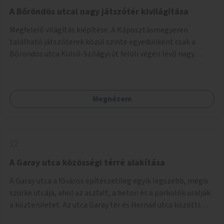
A Bőröndös utcai nagy játszótér kivilágítása
Megfelelő világítás kiépítése. A Káposztásmegyeren
található játszóterek közül szinte egyedüliként csak a
Bőröndös utca Külső-Szilágyi út felöli végén lévő nagy
játszótér nem rendelkezik közvilágítással, ami miatt a őszi
és téli hónapokban nem lehet ide járni a gyerekekkel.
Megnézem
A Garay utca közösségi térré alakítása
A Garay utca a főváros építészetileg egyik legszebb, mégis
szürke utcája, ahol az aszfalt, a beton és a parkolók uralják
a közterületet. Az utca Garay tér és Hernád utca közötti
szakasza tökéletes tere lehetne egy zöld és közösségbarát