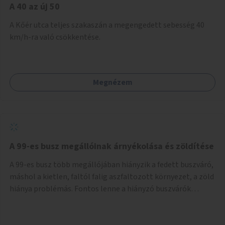
A 40 az új 50
A Kőér utca teljes szakaszán a megengedett sebesség 40
km/h-ra való csökkentése.
Megnézem
A 99-es busz megállóinak árnyékolása és zöldítése
A 99-es busz több megállójában hiányzik a fedett buszváró,
máshol a kietlen, faltól falig aszfaltozott környezet, a zöld
hiánya problémás. Fontos lenne a hiányzó buszvárók
pótlása és az árnyékolás megoldása. Mindezt a zöldítéssel
is össze lehetne kötni: ahol megoldható, ott az utasváróra
vagy akár önálló rácsozatra futtatott növényekkel