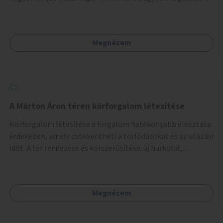
lenne szükség.
Megnézem
A Márton Áron téren körforgalom létesítése
Körforgalom létesítése a forgalom hatékonyabb elosztása
érdekében, amely csökkentheti a torlódásokat és az utazási
időt. A tér rendezése és korszerűsítése: új burkolat,
zöldfelületek, modern közösségi tér kialakítása, hogy a
hely valódi köztérré váljon, ahol az emberek szívesen
időznek.
Megnézem