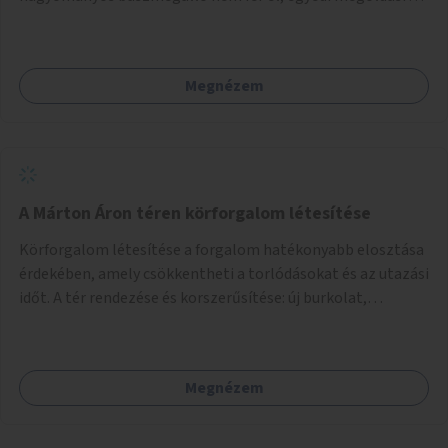
lenne szükség.
Megnézem
A Márton Áron téren körforgalom létesítése
Körforgalom létesítése a forgalom hatékonyabb elosztása
érdekében, amely csökkentheti a torlódásokat és az utazási
időt. A tér rendezése és korszerűsítése: új burkolat,
zöldfelületek, modern közösségi tér kialakítása, hogy a
hely valódi köztérré váljon, ahol az emberek szívesen
időznek.
Megnézem