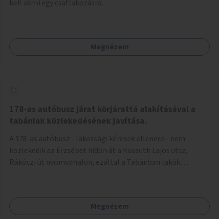
kell várni egy csatlakozásra.
Megnézem
178-as autóbusz járat körjárattá alakításával a
tabániak közlekedésének javítása.
A 178-as autóbusz - lakossági kérések ellenére - nem
közlekedik az Erzsébet hídon át a Kossuth Lajos utca,
Rákóczi út nyomvonalon, ezáltal a Tabánban lakók
belvárosba jutásának minősége jelentősen romlott a
változtatás óta! Nem tudnak továbbá a Tabániak közvetlen
járattal feljutni a Naphegyre, ahol iskola és óvoda is van a
Megnézem
körzetben élők számára. Megoldás lenne, ha a 178-as