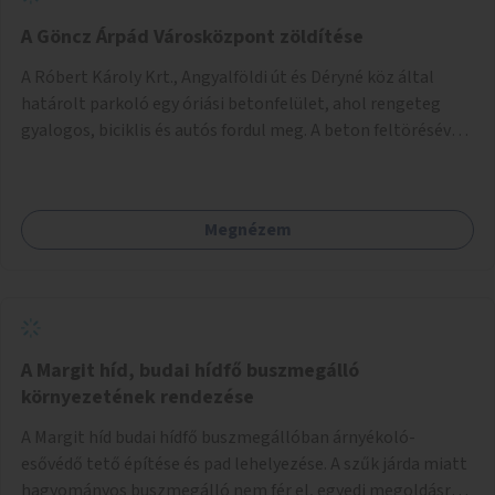
A Göncz Árpád Városközpont zöldítése
A Róbert Károly Krt., Angyalföldi út és Déryné köz által
határolt parkoló egy óriási betonfelület, ahol rengeteg
gyalogos, biciklis és autós fordul meg. A beton feltörésével,
virágágyások létesítésével, fák ültetésével a terület
kellemesebbé, élhetőbbá varázsolható. Az Angyalföldi út
menti járda és a parkoló közé kellene egy zöld sáv,
Megnézem
virágágyásokkal a meglévő fák alá, a lakóépület felőli két
autósáv közé fákat lehetne ültetni, illetve a parkoló és a
járda / bicikliút közé is jók lennének fák.
A Margit híd, budai hídfő buszmegálló
környezetének rendezése
A Margit híd budai hídfő buszmegállóban árnyékoló-
esővédő tető építése és pad lehelyezése. A szűk járda miatt
hagyományos buszmegálló nem fér el, egyedi megoldásra