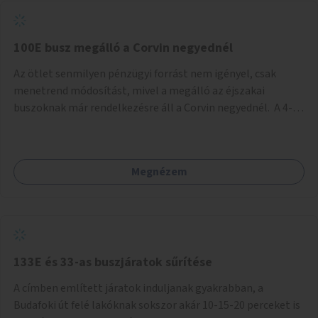
tud állni a megállóba. A környéken a tömegközlekedés
csúcsidőben már most is fullos, a Bosnyák téri beruházások
befejeztével hatványozódni fog az utazási igény.
100E busz megálló a Corvin negyednél
Az ötlet senmilyen pénzügyi forrást nem igényel, csak
menetrend módosítást, mivel a megálló az éjszakai
buszoknak már rendelkezésre áll a Corvin negyednél. A 4-es
és 6-os villamos vonalához közel élőknek a repülőtérre
kijutást, illetve onnan hazajutást nagyban megkönnyítené,
ha a 100E reptéri busz a Corvin negyed metrómegállónál is
Megnézem
megállna - főleg éjjel, amikor a metró nem jár, és a 200E
busz is sokkal ritkábban. Az utazási időt a belvárosban
100E-re fel-/leszállóknak ez az egyetlen plusz megálló
nem hosszabbítaná meg sokkal, a 4-6 vonalán lakóknak
viszont a Kálvin tér-Corvin negyed utat megspórolva 10-15
perccel rövidítheti az utazási idejét.
133E és 33-as buszjáratok sűrítése
A címben említett járatok induljanak gyakrabban, a
Budafoki út felé lakóknak sokszor akár 10-15-20 perceket is