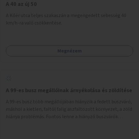
A 40 az új 50
A Kőér utca teljes szakaszán a megengedett sebesség 40
km/h-ra való csökkentése.
Megnézem
A 99-es busz megállóinak árnyékolása és zöldítése
A 99-es busz több megállójában hiányzik a fedett buszváró,
máshol a kietlen, faltól falig aszfaltozott környezet, a zöld
hiánya problémás. Fontos lenne a hiányzó buszvárók
pótlása és az árnyékolás megoldása. Mindezt a zöldítéssel
is össze lehetne kötni: ahol megoldható, ott az utasváróra
vagy akár önálló rácsozatra futtatott növényekkel