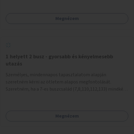
mivel nem üzletszerű a tevékenység.) Közösségi téren a
piacokkal nem konkurál.
Megnézem
1 helyett 2 busz - gyorsabb és kényelmesebb
utazás
Személyes, mindennapos tapasztalatom alapján
szeretném kérni az ötletem alapos megfontolását.
Szeretném, ha a 7-es buszcsalád (7,8,110,112,133) mindkét
irányban a Tisza István tér nevű megállóit aránylag kis
beavatkozással átalakítanák úgy, hogy egyszerre kettő
busz is be tudjon állni az öbölbe. Jelenleg biztonságosan
Megnézem
csak egy jármű tud beállni és kinyitni az ajtókat. A szorosan
mögötte haladó biztonsági okokból nem nyit ajtót, csak ha
az első már elhagyja a megállót és ő szabályosan be nem