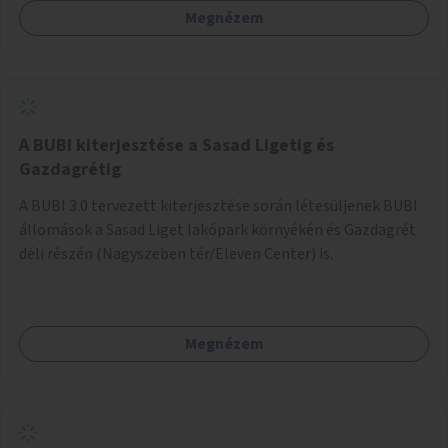
Megnézem
barátságosabbá és zöldebbé lehetne tenni a megállókat.
A BUBI kiterjesztése a Sasad Ligetig és
Gazdagrétig
A BUBI 3.0 tervezett kiterjesztése során létesüljenek BUBI
állomások a Sasad Liget lakópark környékén és Gazdagrét
déli részén (Nagyszeben tér/Eleven Center) is.
Megnézem