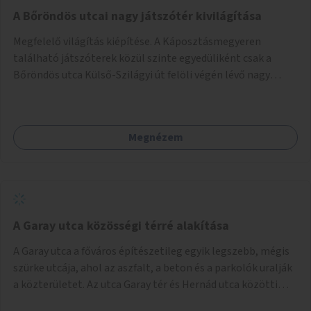
A Bőröndös utcai nagy játszótér kivilágítása
Megfelelő világítás kiépítése. A Káposztásmegyeren
található játszóterek közül szinte egyedüliként csak a
Bőröndös utca Külső-Szilágyi út felöli végén lévő nagy
játszótér nem rendelkezik közvilágítással, ami miatt a őszi
és téli hónapokban nem lehet ide járni a gyerekekkel.
Megnézem
A Garay utca közösségi térré alakítása
A Garay utca a főváros építészetileg egyik legszebb, mégis
szürke utcája, ahol az aszfalt, a beton és a parkolók uralják
a közterületet. Az utca Garay tér és Hernád utca közötti
szakasza tökéletes tere lehetne egy zöld és közösségbarát