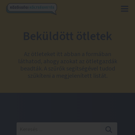
Beküldött ötletek
Az ötleteket itt abban a formában
láthatod, ahogy azokat az ötletgazdák
beadták. A szűrők segítségével tudod
szűkíteni a megjelenített listát.