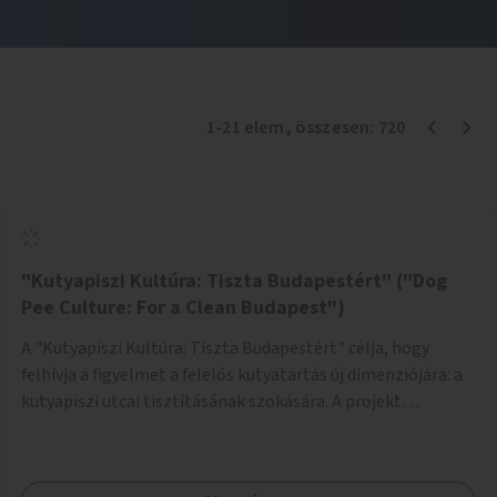
1
-
21
elem
, összesen:
720
"Kutyapiszi Kultúra: Tiszta Budapestért" ("Dog
Pee Culture: For a Clean Budapest")
A "Kutyapiszi Kultúra: Tiszta Budapestért" célja, hogy
felhívja a figyelmet a felelős kutyatartás új dimenziójára: a
kutyapiszi utcai tisztításának szokására. A projekt
keretében szeretnénk edukálni a kutyatulajdonosokat,
hogy séta közben, amikor kedvencük a járdára vizel, egy
palack vízzel öblítsék le azt, ezzel hozzájárulva a tiszta,