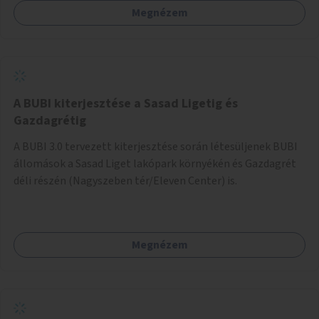
Megnézem
barátságosabbá és zöldebbé lehetne tenni a megállókat.
A BUBI kiterjesztése a Sasad Ligetig és
Gazdagrétig
A BUBI 3.0 tervezett kiterjesztése során létesüljenek BUBI
állomások a Sasad Liget lakópark környékén és Gazdagrét
déli részén (Nagyszeben tér/Eleven Center) is.
Megnézem