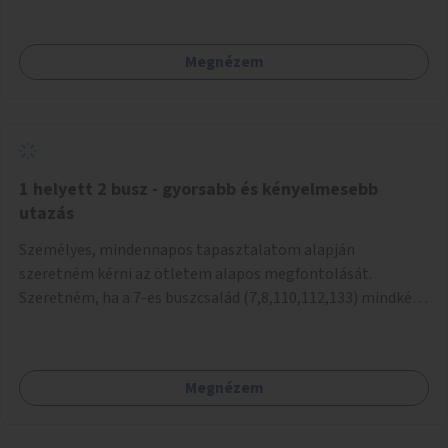
mivel nem üzletszerű a tevékenység.) Közösségi téren a
piacokkal nem konkurál.
Megnézem
1 helyett 2 busz - gyorsabb és kényelmesebb
utazás
Személyes, mindennapos tapasztalatom alapján
szeretném kérni az ötletem alapos megfontolását.
Szeretném, ha a 7-es buszcsalád (7,8,110,112,133) mindkét
irányban a Tisza István tér nevű megállóit aránylag kis
beavatkozással átalakítanák úgy, hogy egyszerre kettő
busz is be tudjon állni az öbölbe. Jelenleg biztonságosan
Megnézem
csak egy jármű tud beállni és kinyitni az ajtókat. A szorosan
mögötte haladó biztonsági okokból nem nyit ajtót, csak ha
az első már elhagyja a megállót és ő szabályosan be nem