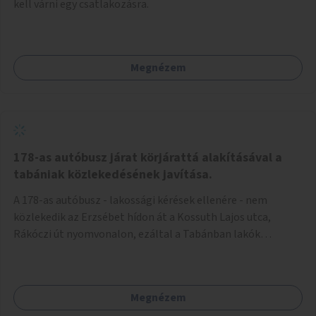
kell várni egy csatlakozásra.
Megnézem
178-as autóbusz járat körjárattá alakításával a
tabániak közlekedésének javítása.
A 178-as autóbusz - lakossági kérések ellenére - nem
közlekedik az Erzsébet hídon át a Kossuth Lajos utca,
Rákóczi út nyomvonalon, ezáltal a Tabánban lakók
belvárosba jutásának minősége jelentősen romlott a
változtatás óta! Nem tudnak továbbá a Tabániak közvetlen
járattal feljutni a Naphegyre, ahol iskola és óvoda is van a
Megnézem
körzetben élők számára. Megoldás lenne, ha a 178-as