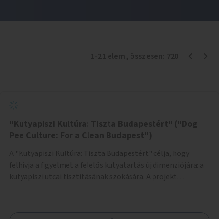
1
-
21
elem
, összesen:
720
"Kutyapiszi Kultúra: Tiszta Budapestért" ("Dog
Pee Culture: For a Clean Budapest")
A "Kutyapiszi Kultúra: Tiszta Budapestért" célja, hogy
felhívja a figyelmet a felelős kutyatartás új dimenziójára: a
kutyapiszi utcai tisztításának szokására. A projekt
keretében szeretnénk edukálni a kutyatulajdonosokat,
hogy séta közben, amikor kedvencük a járdára vizel, egy
palack vízzel öblítsék le azt, ezzel hozzájárulva a tiszta,