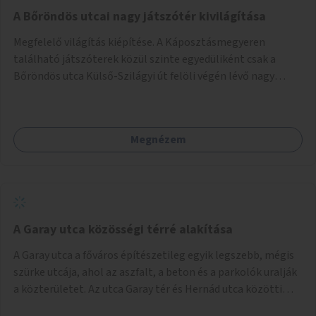
A Bőröndös utcai nagy játszótér kivilágítása
Megfelelő világítás kiépítése. A Káposztásmegyeren
található játszóterek közül szinte egyedüliként csak a
Bőröndös utca Külső-Szilágyi út felöli végén lévő nagy
játszótér nem rendelkezik közvilágítással, ami miatt a őszi
és téli hónapokban nem lehet ide járni a gyerekekkel.
Megnézem
A Garay utca közösségi térré alakítása
A Garay utca a főváros építészetileg egyik legszebb, mégis
szürke utcája, ahol az aszfalt, a beton és a parkolók uralják
a közterületet. Az utca Garay tér és Hernád utca közötti
szakasza tökéletes tere lehetne egy zöld és közösségbarát