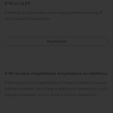
A 40 az új 50
A Kőér utca teljes szakaszán a megengedett sebesség 40
km/h-ra való csökkentése.
Megnézem
A 99-es busz megállóinak árnyékolása és zöldítése
A 99-es busz több megállójában hiányzik a fedett buszváró,
máshol a kietlen, faltól falig aszfaltozott környezet, a zöld
hiánya problémás. Fontos lenne a hiányzó buszvárók
pótlása és az árnyékolás megoldása. Mindezt a zöldítéssel
is össze lehetne kötni: ahol megoldható, ott az utasváróra
vagy akár önálló rácsozatra futtatott növényekkel