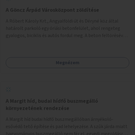
A Göncz Árpád Városközpont zöldítése
A Róbert Károly Krt., Angyalföldi út és Déryné köz által
határolt parkoló egy óriási betonfelület, ahol rengeteg
gyalogos, biciklis és autós fordul meg. A beton feltörésével,
virágágyások létesítésével, fák ültetésével a terület
kellemesebbé, élhetőbbá varázsolható. Az Angyalföldi út
menti járda és a parkoló közé kellene egy zöld sáv,
Megnézem
virágágyásokkal a meglévő fák alá, a lakóépület felőli két
autósáv közé fákat lehetne ültetni, illetve a parkoló és a
járda / bicikliút közé is jók lennének fák.
A Margit híd, budai hídfő buszmegálló
környezetének rendezése
A Margit híd budai hídfő buszmegállóban árnyékoló-
esővédő tető építése és pad lehelyezése. A szűk járda miatt
hagyományos buszmegálló nem fér el, egyedi megoldásra