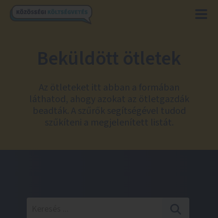
Beküldött ötletek
Az ötleteket itt abban a formában
láthatod, ahogy azokat az ötletgazdák
beadták. A szűrők segítségével tudod
szűkíteni a megjelenített listát.