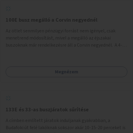
tud állni a megállóba. A környéken a tömegközlekedés
csúcsidőben már most is fullos, a Bosnyák téri beruházások
befejeztével hatványozódni fog az utazási igény.
100E busz megálló a Corvin negyednél
Az ötlet senmilyen pénzügyi forrást nem igényel, csak
menetrend módosítást, mivel a megálló az éjszakai
buszoknak már rendelkezésre áll a Corvin negyednél. A 4-es
és 6-os villamos vonalához közel élőknek a repülőtérre
kijutást, illetve onnan hazajutást nagyban megkönnyítené,
ha a 100E reptéri busz a Corvin negyed metrómegállónál is
Megnézem
megállna - főleg éjjel, amikor a metró nem jár, és a 200E
busz is sokkal ritkábban. Az utazási időt a belvárosban
100E-re fel-/leszállóknak ez az egyetlen plusz megálló
nem hosszabbítaná meg sokkal, a 4-6 vonalán lakóknak
viszont a Kálvin tér-Corvin negyed utat megspórolva 10-15
perccel rövidítheti az utazási idejét.
133E és 33-as buszjáratok sűrítése
A címben említett járatok induljanak gyakrabban, a
Budafoki út felé lakóknak sokszor akár 10-15-20 perceket is