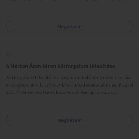
lenne szükség.
Megnézem
A Márton Áron téren körforgalom létesítése
Körforgalom létesítése a forgalom hatékonyabb elosztása
érdekében, amely csökkentheti a torlódásokat és az utazási
időt. A tér rendezése és korszerűsítése: új burkolat,
zöldfelületek, modern közösségi tér kialakítása, hogy a
hely valódi köztérré váljon, ahol az emberek szívesen
időznek.
Megnézem