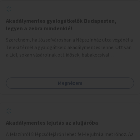
Akadálymentes gyalogátkelők Budapesten,
legyen a zebra mindenkié!
Szeretném, ha Józsefvárosban a Népszínház utca végénél a
Teleki térnél a gyalogátkelő akadálymentes lenne. Ott van
a Lidl, sokan vásárolnak ott idősek, babakocsival
közlekedők és fogyatékossággal élők is. Ennek ellenére a
zebra nem akadálymentes. A gyalogátkelő mindenkié, ez ne
csak elméletben legyen igaz
Megnézem
Akadálymentes lejutás az aluljáróba
A felszínről 8 lépcsőlejárón lehet fel-le jutni a metróhoz. Az