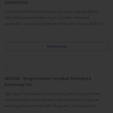
pedig tàmogatàsképpen adatna! A takarítàst kötelezően
kialakítása
fizethetné a hasznàlója, ez esetleg megoldàs lehet erre a
A tánc mindenkié kezdeményezés célja, hogy Budapest
problémàra!És ha nem rendezi, kitiltjàk a hasznàlók közül!
különböző kerületeiben olyan, tánchoz alkalmas
Remélem hasznosnak vélik majd ezt az ötletemet! Talàn
szabadtéri helyszínek jöjjenek létre, ahol mind a profi, mind
egy-két kapszulàt elfogadnék én is honoràriumképpen
az amatőr táncosok valamint a tánciskolák, táncklubok,
sajàt hasznàlatra nekem! Köszönetteljes szeretettel a làny
sőt, az egyszerű mozgásra vágyó lakosok is részt vehetnek
Budapestről
közösségi eseményeken. Ehhez olyan terek kialakítására
Megnézem
van szükség, ahol szabadtéri táncok szervezésére alkalmas,
csiszolt, sima burkolattal rendelkező platformok állnak
rendelkezésre. Az 5 darab táncteret, melynek nagysága
egyenként 70 négyzetméter. parkokban, közterületeken
javasoljuk kialakítani.
ANYAAA - Kisgyermekes anyákat támogató
közösségi tér
Egy olyan teret javaslok létrehozni, ami a kisgyermekes
anyáknak szól. Az anyák nem csak pelenkákról vágynak
beszélgetni, hanem felnőtt dolgokról, párkapcsolati
változásokról, új életük kihívásairól. Rengeteg tér és