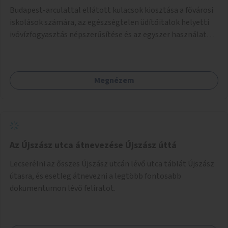
Budapest-arculattal ellátott kulacsok kiosztása a fővárosi
iskolások számára, az egészségtelen üdítőitalok helyetti
ivóvízfogyasztás népszerűsítése és az egyszer használatos
PET-palackok használatának csökkentése céljából.
Megnézem
Az Újszász utca átnevezése Újszász úttá
Lecserélni az ősszes Újszász utcán lévő utca táblát Újszász
útasra, és esetleg átnevezni a legtöbb fontosabb
dokumentumon lévő feliratot.