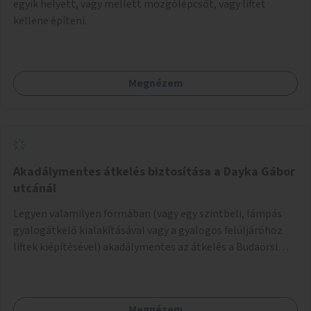
egyik helyett, vagy mellett mozgólépcsőt, vagy liftet
kellene építeni.
Megnézem
Akadálymentes átkelés biztosítása a Dayka Gábor
utcánál
Legyen valamilyen formában (vagy egy szintbeli, lámpás
gyalogátkelő kialakításával vagy a gyalogos felüljáróhoz
liftek kiépítésével) akadálymentes az átkelés a Budaörsi
úton a Dayka Gábor utcánál.
Megnézem