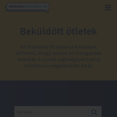
Beküldött ötletek
Az ötleteket itt abban a formában
láthatod, ahogy azokat az ötletgazdák
beadták. A szűrők segítségével tudod
szűkíteni a megjelenített listát.