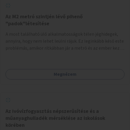
Az M2 metró szintjén lévő pihenő
"padok"létesítése
A most található ülő alkalmatosságok télen jéghidegek,
annyira, hogy nem lehet leülni rájuk. Ez leginkább késő este
problémás, amikor ritkábban jár a metró és az ember keze
tele van csomagokkal.
Megnézem
Az ivóvízfogyasztás népszerűsítése és a
műanyaghulladék mérséklése az iskolások
körében