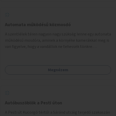
Automata működésű közmosdó
A szentlélek téren nagyon nagy szükség lenne egy autonata
működésű mosdóra, aminek a környéke kamerákkal meg is
van figyelve, hogy a vandállok ne tehessék tönkre.
Területileg a jelenlegi buszvégállomás területén lenne a
leghasznosabb a HÉV felé, mivel itt a forgalom is igen nagy.
Megnézem
Autóbuszöblök a Pesti úton
A Pesti út Kucorgó tértől a Sáránd utcáig terjedő szakaszán