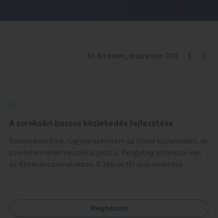
43
-
63
elem
, összesen:
720
A soroksári buszos közlekedés fejlesztése
Soroksáron élek, nagyon szeretem az itteni közlekedést, de
szerintem lehetne sokkal jobb is. Rengeteg potenciál van
az itteni buszvonalakban. A 166-os fél órás követése
hétköznap borzasztó ritka. Csomóan utaznak vele és egy
nagyon kényelmes járat. Nagyon jól el lehet vele kerülni a
HÉVet, ráadásul kényelmes alacsonypadlós szolgáltatást
Megnézem
nyújt. Hétköznap csúcsidőben a 166-os járhatna 15