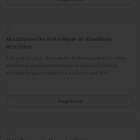
Akadálymentes és Kerékpár út átkelőhely
létesítése
A Közrakárt utca - Boráros tér és Nehru park közti zebra
átkelőhely akadálymentesítése és a körútról érkező
kerékpár forgalom bekötése a a Nehru part felé.
Megnézem