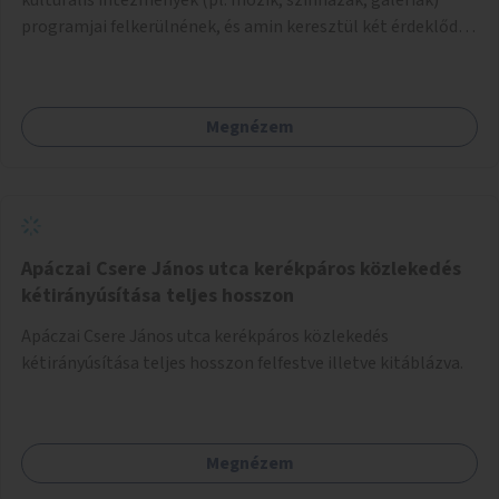
programjai felkerülnének, és amin keresztül két érdeklődő,
akik nem szívesen mennének egyedül az adott programra,
összeszerveződhetnek.
Megnézem
Apáczai Csere János utca kerékpáros közlekedés
kétirányúsítása teljes hosszon
Apáczai Csere János utca kerékpáros közlekedés
kétirányúsítása teljes hosszon felfestve illetve kitáblázva.
Megnézem