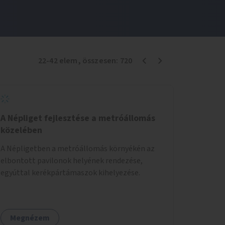
22
-
42
elem
, összesen:
720
A Népliget fejlesztése a metróállomás
közelében
A Népligetben a metróállomás környékén az
elbontott pavilonok helyének rendezése,
egyúttal kerékpártámaszok kihelyezése.
Megnézem