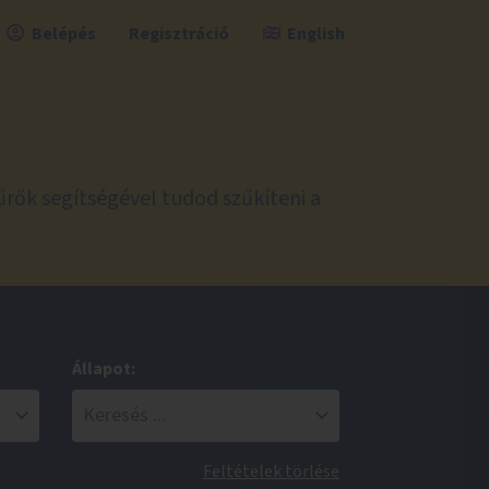
Belépés
Regisztráció
English
űrők segítségével tudod szűkíteni a
Állapot:
Feltételek törlése