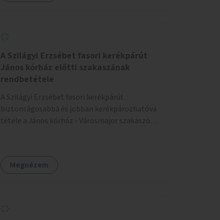
A Szilágyi Erzsébet fasori kerékpárút
János kórház előtti szakaszának
rendbetétele
A Szilágyi Erzsébet fasori kerékpárút
biztonságosabbá és jobban kerékpározhatóvá
tétele a János kórház - Városmajor szakaszon,
a kereszteződésen való átvezetésnél kb a
Majorkáig, az útpálya javításával, a kerékpárút
egyértelműbb felfestésével, a gyalogos
Megnézem
forgalomtól való jobb elkülönítésével, esetleg
ésszerűbb útvonal kijelölésével.