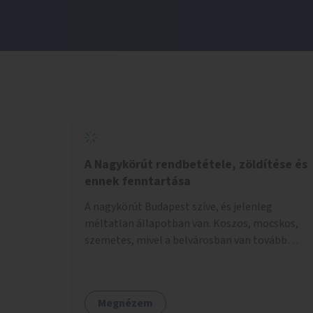
A Nagykörút rendbetétele, zöldítése és
ennek fenntartása
A nagykörút Budapest szíve, és jelenleg
méltatlan állapotban van. Koszos, mocskos,
szemetes, mivel a belvárosban van tovább
talán nem is kell ezen méltatlan, igénytelen
állapotot bemutatni. Ezen áldatlan helyzetet
szükséges felszámolni, a közterület állandó és
Megnézem
rendszeres tisztán tartásával, és nagy szükség