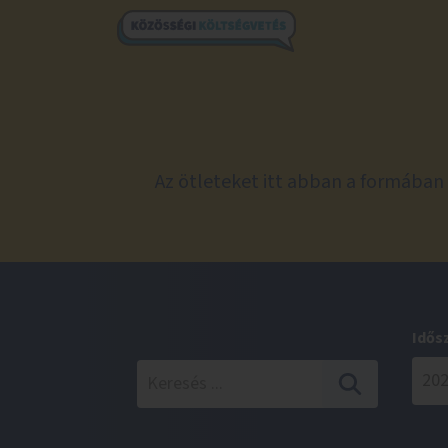
Az ötleteket itt abban a formában 
Idős