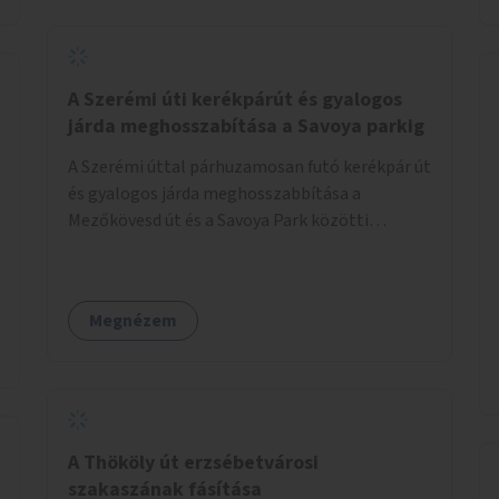
jelölt, és burkolati jellel elválasztott gyalog-
és kerékpárútra lenne itt szükség, ahogy a
Bálna mellett is. A jelenlegi állapot
tarthatatlan, ugyanis a trehányul kirakott
A Szerémi úti kerékpárút és gyalogos
táblákból az se derül ki, hogy szabad-e ott
járda meghosszabítása a Savoya parkig
kerékpározni.
A Szerémi úttal párhuzamosan futó kerékpár út
és gyalogos járda meghosszabbítása a
Mezőkövesd út és a Savoya Park közötti
szakaszon.
Megnézem
A Thököly út erzsébetvárosi
szakaszának fásítása