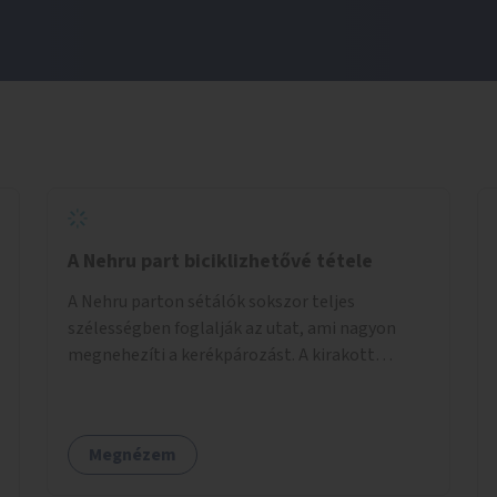
A Nehru part biciklizhetővé tétele
A Nehru parton sétálók sokszor teljes
szélességben foglalják az utat, ami nagyon
megnehezíti a kerékpározást. A kirakott
fotelek is csak a rajta ülőknek kényelmes,
mindenki másnak akadály, ezért el kellene őket
távolítani. A kikötőbakokat, ha megoldható, át
Megnézem
kellene helyezni a kerítés másik oldalára,
közvetlenül a partfal tetejére. Egyértelműen