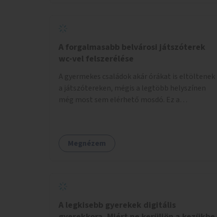
növelnék a bérlet árát és gyakorítanák a
járatokat. 9500 vagy 8950 Ft teljesen mindegy
egy család költségvetésében, a közlekedésben
viszont sokkal jobban megéreznénk.
A forgalmasabb belvárosi játszóterek
wc-vel felszerélése
A gyermekes családok akár órákat is eltöltenek
a játszótereken, mégis a legtöbb helyszínen
még most sem elérhető mosdó. Ez a
felnőtteknek, de a nagyobb gyerekeknek is
kellemetlen, a mobil wc is megoldás lenne,
vagy olyan, ami fizetős, de fogadjon el
Megnézem
bankkártyàt is!
A legkisebb gyerekek digitális
gyerekkora. Miért ne kerüljön a kezükbe