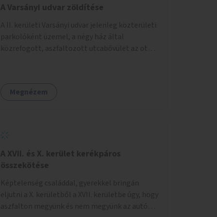
A Varsányi udvar zöldítése
A II. kerületi Varsányi udvar jelenleg közterületi
parkolóként üzemel, a négy ház által
közrefogott, aszfaltozott utcabővület az ott
parkoló 12 autót szolgálja ki. Ehelyett
szeretnénk, hogy itt egy olyan, két részből álló
magasított zöldfelület jöjjön létre, amely a
Megnézem
Varsányi Irén utca bővületeként és a megújult
Széna térrel való összekapcsolásaként a helyi
lakosok és az átmenő gyalogos forgalom
számára is lehetőséget nyújtson rekreációs
célokra. A Varsányi Irén utca és a Varsányi udvar
jelenleg két különálló közterületként
A XVII. és X. kerület kerékpáros
viselkedik, elválasztja őket a biciklisáv és a
összekötése
mellette lévő járda, az ötlet a két közterület
Képtelenség családdal, gyerekkel bringán
összekapcsolását szorgalmazza. A
eljutni a X. kerületből a XVII. kerületbe úgy, hogy
látványterveken is szereplő padok, teraszok,
aszfalton megyünk és nem megyünk az autók
zöldfelületek és biciklitárolók mindenki