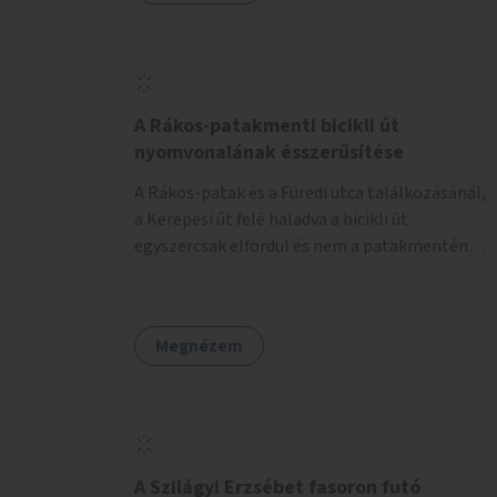
lenne megfelelő szállást nyújtani a
hajléktalanoknak (és nemcsak éjszakára).
Kritikus pontnak tartom az utcai telefonfülkék
helyzetét, melyet a szolgáltatóval
együttműködve szükséges lenne felszámolni,
A Rákos-patakmenti bicikli út
hiszen manapság ezeket már senki nem
nyomvonalának ésszerűsítése
használja. Bűzlenek, fertőzésveszélyesek, az
A Rákos-patak és a Füredi utca találkozásánál,
egész körút képét rontják. Helyükön érdemes
a Kerepesi út felé haladva a bicikli út
lenne megfontolni, hogy ott zöldítés, virágok
egyszercsak elfordul és nem a patakmentén
kihelyezése történjen, amit persze
halad tovább. Ezt a kanyart szüntessék meg és
rendszeresen ápolnak, karbantartanak.
a bicikli út a patakmentén haladjon tovább.
Megnézem
A Szilágyi Erzsébet fasoron futó