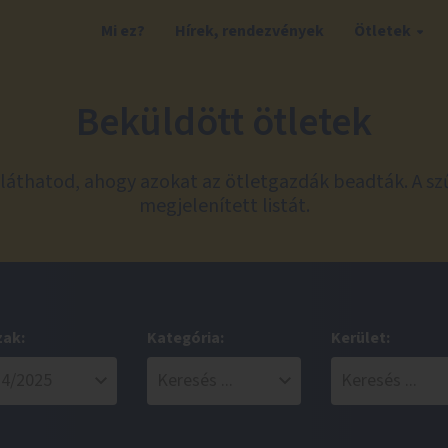
Mi ez?
Hírek, rendezvények
Ötletek
Beküldött ötletek
láthatod, ahogy azokat az ötletgazdák beadták. A sz
megjelenített listát.
zak:
Kategória:
Kerület: