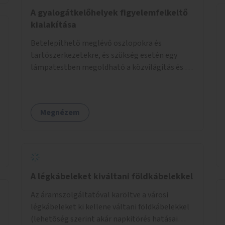
élőlényeknek kedvez. Apróbb
A gyalogátkelőhelyek figyelemfelkeltő
beavatkozásokkal, a szabályozások gondos
kialakítása
áttekintésével, ésszerű módosításával, azok
Betelepíthető meglévő oszlopokra és
betartása mellett változatosabbá tennénk a
tartószerkezetekre, és szükség esetén egy
budapesti patakok nagyvízi, ahol lehetőség van
lámpatestben megoldható a közvilágítás és a
rá, kisvízi medrét. A nagyvízi mederbe őshonos
zebra világítása is. Hogy sötétben is látható
fás és lágyszárú növényfajok
legyen zebrák.
visszatelepítésével változatossabbá tehetők a
rézsűk, mint élőhely. Emellett a kisvízi
Megnézem
mederben drága revitalizáció híján, apróbb
mesterséges és természetes beavatkozásokkal
érhető el, hogy változatosabb legyen a kisvízi
meder.
A légkábeleket kiváltani földkábelekkel
Az áramszolgáltatóval karöltve a városi
légkábeleket ki kellene váltani földkábelekkel
(lehetõség szerint akár napkitörés hatásai