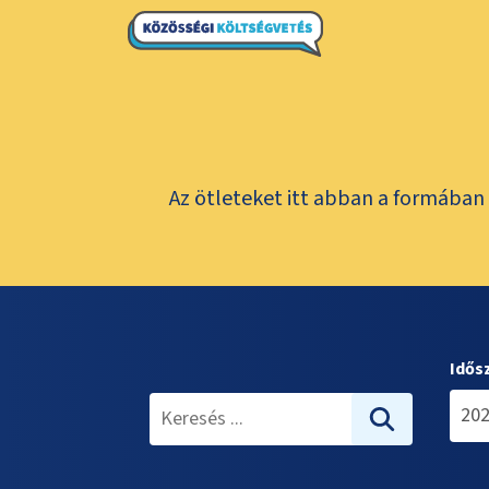
Az ötleteket itt abban a formában 
Idős