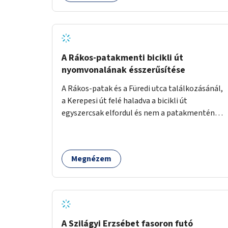
lenne megfelelő szállást nyújtani a
hajléktalanoknak (és nemcsak éjszakára).
Kritikus pontnak tartom az utcai telefonfülkék
helyzetét, melyet a szolgáltatóval
együttműködve szükséges lenne felszámolni,
A Rákos-patakmenti bicikli út
hiszen manapság ezeket már senki nem
nyomvonalának ésszerűsítése
használja. Bűzlenek, fertőzésveszélyesek, az
A Rákos-patak és a Füredi utca találkozásánál,
egész körút képét rontják. Helyükön érdemes
a Kerepesi út felé haladva a bicikli út
lenne megfontolni, hogy ott zöldítés, virágok
egyszercsak elfordul és nem a patakmentén
kihelyezése történjen, amit persze
halad tovább. Ezt a kanyart szüntessék meg és
rendszeresen ápolnak, karbantartanak.
a bicikli út a patakmentén haladjon tovább.
Megnézem
A Szilágyi Erzsébet fasoron futó