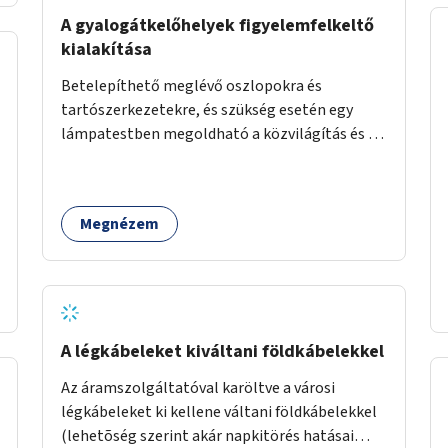
élőlényeknek kedvez. Apróbb
A gyalogátkelőhelyek figyelemfelkeltő
beavatkozásokkal, a szabályozások gondos
kialakítása
áttekintésével, ésszerű módosításával, azok
Betelepíthető meglévő oszlopokra és
betartása mellett változatosabbá tennénk a
tartószerkezetekre, és szükség esetén egy
budapesti patakok nagyvízi, ahol lehetőség van
lámpatestben megoldható a közvilágítás és a
rá, kisvízi medrét. A nagyvízi mederbe őshonos
zebra világítása is. Hogy sötétben is látható
fás és lágyszárú növényfajok
legyen zebrák.
visszatelepítésével változatossabbá tehetők a
rézsűk, mint élőhely. Emellett a kisvízi
Megnézem
mederben drága revitalizáció híján, apróbb
mesterséges és természetes beavatkozásokkal
érhető el, hogy változatosabb legyen a kisvízi
meder.
A légkábeleket kiváltani földkábelekkel
Az áramszolgáltatóval karöltve a városi
légkábeleket ki kellene váltani földkábelekkel
(lehetõség szerint akár napkitörés hatásai