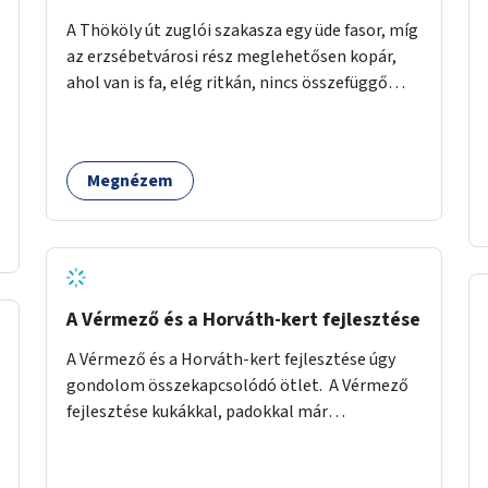
A Thököly út zuglói szakasza egy üde fasor, míg
az erzsébetvárosi rész meglehetősen kopár,
ahol van is fa, elég ritkán, nincs összefüggő
árnyékuk. Erre a forgalmas erzsébetvárosi
útszakaszra a meglévő fasor sűrítésére, illetve
ahol a közművek engedik, új fák ültetésére
Megnézem
lenne szükség.
A Vérmező és a Horváth-kert fejlesztése
A Vérmező és a Horváth-kert fejlesztése úgy
gondolom összekapcsolódó ötlet. A Vérmező
fejlesztése kukákkal, padokkal már
megkezdődött, ám abbamaradt, elfogyott a
pénz, és úgy látszik nincs projektje a dolognak.