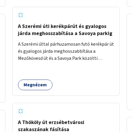
jelölt, és burkolati jellel elválasztott gyalog-
és kerékpárútra lenne itt szükség, ahogy a
Bálna mellett is. A jelenlegi állapot
tarthatatlan, ugyanis a trehányul kirakott
A Szerémi úti kerékpárút és gyalogos
táblákból az se derül ki, hogy szabad-e ott
járda meghosszabítása a Savoya parkig
kerékpározni.
A Szerémi úttal párhuzamosan futó kerékpár út
és gyalogos járda meghosszabbítása a
Mezőkövesd út és a Savoya Park közötti
szakaszon.
Megnézem
A Thököly út erzsébetvárosi
szakaszának fásítása