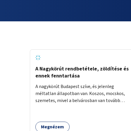
A Nagykörút rendbetétele, zöldítése és
ennek fenntartása
A nagykörút Budapest szíve, és jelenleg
méltatlan állapotban van. Koszos, mocskos,
szemetes, mivel a belvárosban van tovább
talán nem is kell ezen méltatlan, igénytelen
állapotot bemutatni. Ezen áldatlan helyzetet
szükséges felszámolni, a közterület állandó és
Megnézem
rendszeres tisztán tartásával, és nagy szükség