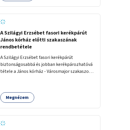
A Szilágyi Erzsébet fasori kerékpárút
János kórház előtti szakaszának
rendbetétele
A Szilágyi Erzsébet fasori kerékpárút
biztonságosabbá és jobban kerékpározhatóvá
tétele a János kórház - Városmajor szakaszon,
a kereszteződésen való átvezetésnél kb a
Majorkáig, az útpálya javításával, a kerékpárút
egyértelműbb felfestésével, a gyalogos
Megnézem
forgalomtól való jobb elkülönítésével, esetleg
ésszerűbb útvonal kijelölésével.