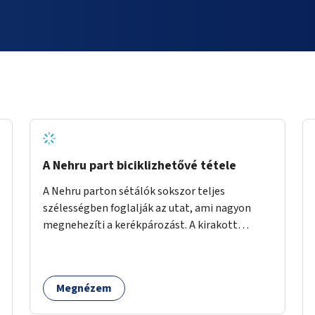
A Nehru part biciklizhetővé tétele
A Nehru parton sétálók sokszor teljes
szélességben foglalják az utat, ami nagyon
megnehezíti a kerékpározást. A kirakott
fotelek is csak a rajta ülőknek kényelmes,
mindenki másnak akadály, ezért el kellene őket
távolítani. A kikötőbakokat, ha megoldható, át
Megnézem
kellene helyezni a kerítés másik oldalára,
közvetlenül a partfal tetejére. Egyértelműen