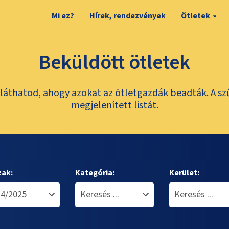
Mi ez?
Hírek, rendezvények
Ötletek
Beküldött ötletek
láthatod, ahogy azokat az ötletgazdák beadták. A sz
megjelenített listát.
zak:
Kategória:
Kerület: