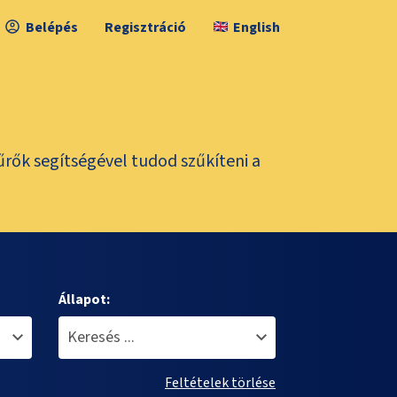
Belépés
Regisztráció
English
űrők segítségével tudod szűkíteni a
Állapot:
Feltételek törlése