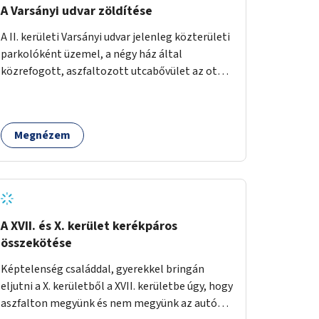
A Varsányi udvar zöldítése
A II. kerületi Varsányi udvar jelenleg közterületi
parkolóként üzemel, a négy ház által
közrefogott, aszfaltozott utcabővület az ott
parkoló 12 autót szolgálja ki. Ehelyett
szeretnénk, hogy itt egy olyan, két részből álló
magasított zöldfelület jöjjön létre, amely a
Megnézem
Varsányi Irén utca bővületeként és a megújult
Széna térrel való összekapcsolásaként a helyi
lakosok és az átmenő gyalogos forgalom
számára is lehetőséget nyújtson rekreációs
célokra. A Varsányi Irén utca és a Varsányi udvar
jelenleg két különálló közterületként
A XVII. és X. kerület kerékpáros
viselkedik, elválasztja őket a biciklisáv és a
összekötése
mellette lévő járda, az ötlet a két közterület
Képtelenség családdal, gyerekkel bringán
összekapcsolását szorgalmazza. A
eljutni a X. kerületből a XVII. kerületbe úgy, hogy
látványterveken is szereplő padok, teraszok,
aszfalton megyünk és nem megyünk az autók
zöldfelületek és biciklitárolók mindenki