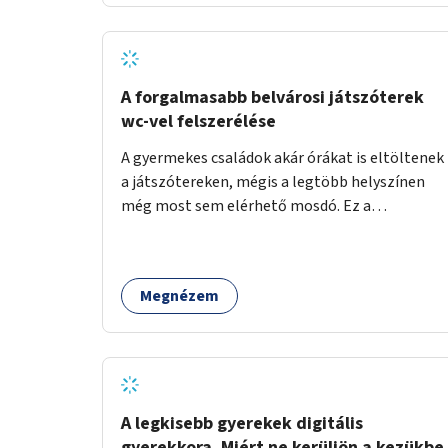
növelnék a bérlet árát és gyakorítanák a
járatokat. 9500 vagy 8950 Ft teljesen mindegy
egy család költségvetésében, a közlekedésben
viszont sokkal jobban megéreznénk.
A forgalmasabb belvárosi játszóterek
wc-vel felszerélése
A gyermekes családok akár órákat is eltöltenek
a játszótereken, mégis a legtöbb helyszínen
még most sem elérhető mosdó. Ez a
felnőtteknek, de a nagyobb gyerekeknek is
kellemetlen, a mobil wc is megoldás lenne,
vagy olyan, ami fizetős, de fogadjon el
Megnézem
bankkártyàt is!
A legkisebb gyerekek digitális
gyerekkora. Miért ne kerüljön a kezükbe