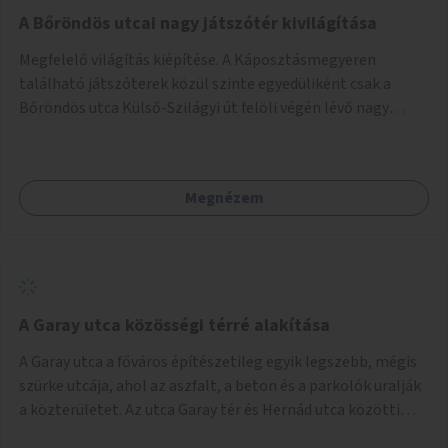
A Bőröndös utcai nagy játszótér kivilágítása
Megfelelő világítás kiépítése. A Káposztásmegyeren
található játszóterek közül szinte egyedüliként csak a
Bőröndös utca Külső-Szilágyi út felöli végén lévő nagy
játszótér nem rendelkezik közvilágítással, ami miatt a őszi
és téli hónapokban nem lehet ide járni a gyerekekkel.
Megnézem
A Garay utca közösségi térré alakítása
A Garay utca a főváros építészetileg egyik legszebb, mégis
szürke utcája, ahol az aszfalt, a beton és a parkolók uralják
a közterületet. Az utca Garay tér és Hernád utca közötti
szakasza tökéletes tere lehetne egy zöld és közösségbarát