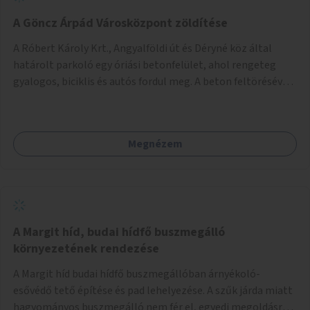
A Göncz Árpád Városközpont zöldítése
A Róbert Károly Krt., Angyalföldi út és Déryné köz által
határolt parkoló egy óriási betonfelület, ahol rengeteg
gyalogos, biciklis és autós fordul meg. A beton feltörésével,
virágágyások létesítésével, fák ültetésével a terület
kellemesebbé, élhetőbbá varázsolható. Az Angyalföldi út
menti járda és a parkoló közé kellene egy zöld sáv,
Megnézem
virágágyásokkal a meglévő fák alá, a lakóépület felőli két
autósáv közé fákat lehetne ültetni, illetve a parkoló és a
járda / bicikliút közé is jók lennének fák.
A Margit híd, budai hídfő buszmegálló
környezetének rendezése
A Margit híd budai hídfő buszmegállóban árnyékoló-
esővédő tető építése és pad lehelyezése. A szűk járda miatt
hagyományos buszmegálló nem fér el, egyedi megoldásra