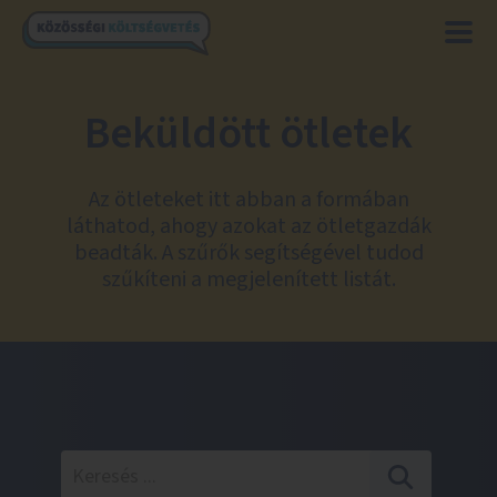
Beküldött ötletek
Az ötleteket itt abban a formában
láthatod, ahogy azokat az ötletgazdák
beadták. A szűrők segítségével tudod
szűkíteni a megjelenített listát.