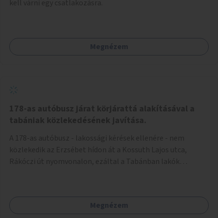
kell várni egy csatlakozásra.
Megnézem
178-as autóbusz járat körjárattá alakításával a
tabániak közlekedésének javítása.
A 178-as autóbusz - lakossági kérések ellenére - nem
közlekedik az Erzsébet hídon át a Kossuth Lajos utca,
Rákóczi út nyomvonalon, ezáltal a Tabánban lakók
belvárosba jutásának minősége jelentősen romlott a
változtatás óta! Nem tudnak továbbá a Tabániak közvetlen
járattal feljutni a Naphegyre, ahol iskola és óvoda is van a
Megnézem
körzetben élők számára. Megoldás lenne, ha a 178-as