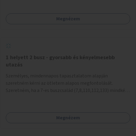
mivel nem üzletszerű a tevékenység.) Közösségi téren a
piacokkal nem konkurál.
Megnézem
1 helyett 2 busz - gyorsabb és kényelmesebb
utazás
Személyes, mindennapos tapasztalatom alapján
szeretném kérni az ötletem alapos megfontolását.
Szeretném, ha a 7-es buszcsalád (7,8,110,112,133) mindkét
irányban a Tisza István tér nevű megállóit aránylag kis
beavatkozással átalakítanák úgy, hogy egyszerre kettő
busz is be tudjon állni az öbölbe. Jelenleg biztonságosan
Megnézem
csak egy jármű tud beállni és kinyitni az ajtókat. A szorosan
mögötte haladó biztonsági okokból nem nyit ajtót, csak ha
az első már elhagyja a megállót és ő szabályosan be nem