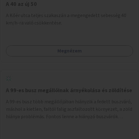
A 40 az új 50
A Kőér utca teljes szakaszán a megengedett sebesség 40
km/h-ra való csökkentése.
Megnézem
A 99-es busz megállóinak árnyékolása és zöldítése
A 99-es busz több megállójában hiányzik a fedett buszváró,
máshol a kietlen, faltól falig aszfaltozott környezet, a zöld
hiánya problémás. Fontos lenne a hiányzó buszvárók
pótlása és az árnyékolás megoldása. Mindezt a zöldítéssel
is össze lehetne kötni: ahol megoldható, ott az utasváróra
vagy akár önálló rácsozatra futtatott növényekkel