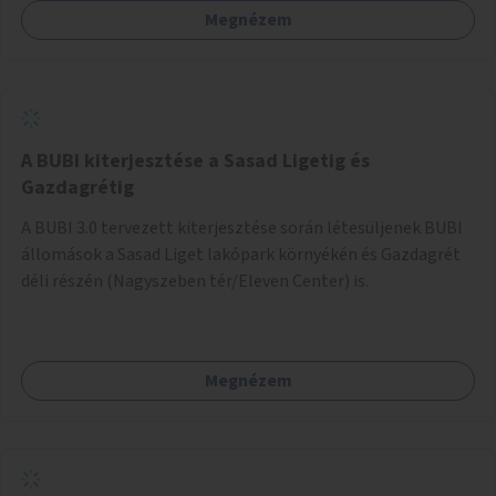
Megnézem
barátságosabbá és zöldebbé lehetne tenni a megállókat.
A BUBI kiterjesztése a Sasad Ligetig és
Gazdagrétig
A BUBI 3.0 tervezett kiterjesztése során létesüljenek BUBI
állomások a Sasad Liget lakópark környékén és Gazdagrét
déli részén (Nagyszeben tér/Eleven Center) is.
Megnézem