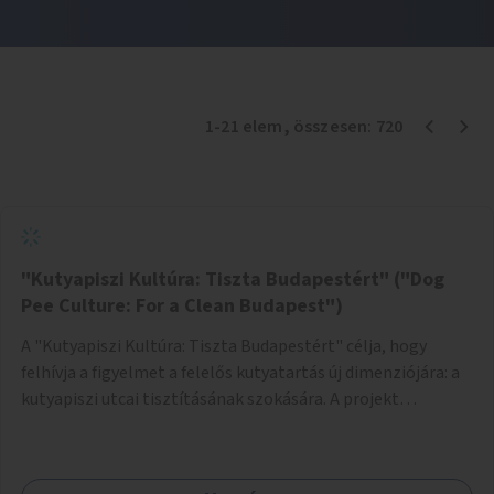
1
-
21
elem
, összesen:
720
"Kutyapiszi Kultúra: Tiszta Budapestért" ("Dog
Pee Culture: For a Clean Budapest")
A "Kutyapiszi Kultúra: Tiszta Budapestért" célja, hogy
felhívja a figyelmet a felelős kutyatartás új dimenziójára: a
kutyapiszi utcai tisztításának szokására. A projekt
keretében szeretnénk edukálni a kutyatulajdonosokat,
hogy séta közben, amikor kedvencük a járdára vizel, egy
palack vízzel öblítsék le azt, ezzel hozzájárulva a tiszta,