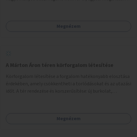
lenne szükség.
Megnézem
A Márton Áron téren körforgalom létesítése
Körforgalom létesítése a forgalom hatékonyabb elosztása
érdekében, amely csökkentheti a torlódásokat és az utazási
időt. A tér rendezése és korszerűsítése: új burkolat,
zöldfelületek, modern közösségi tér kialakítása, hogy a
hely valódi köztérré váljon, ahol az emberek szívesen
időznek.
Megnézem