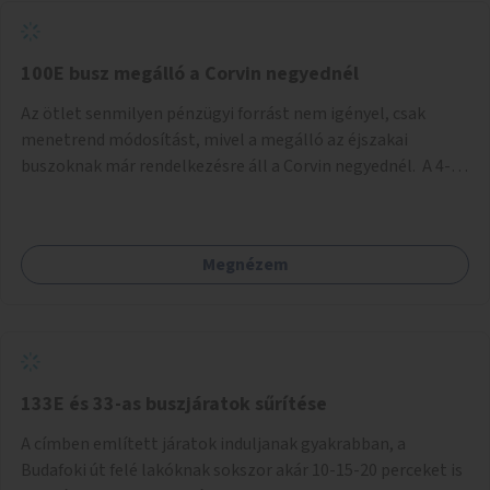
tud állni a megállóba. A környéken a tömegközlekedés
csúcsidőben már most is fullos, a Bosnyák téri beruházások
befejeztével hatványozódni fog az utazási igény.
100E busz megálló a Corvin negyednél
Az ötlet senmilyen pénzügyi forrást nem igényel, csak
menetrend módosítást, mivel a megálló az éjszakai
buszoknak már rendelkezésre áll a Corvin negyednél. A 4-es
és 6-os villamos vonalához közel élőknek a repülőtérre
kijutást, illetve onnan hazajutást nagyban megkönnyítené,
ha a 100E reptéri busz a Corvin negyed metrómegállónál is
Megnézem
megállna - főleg éjjel, amikor a metró nem jár, és a 200E
busz is sokkal ritkábban. Az utazási időt a belvárosban
100E-re fel-/leszállóknak ez az egyetlen plusz megálló
nem hosszabbítaná meg sokkal, a 4-6 vonalán lakóknak
viszont a Kálvin tér-Corvin negyed utat megspórolva 10-15
perccel rövidítheti az utazási idejét.
133E és 33-as buszjáratok sűrítése
A címben említett járatok induljanak gyakrabban, a
Budafoki út felé lakóknak sokszor akár 10-15-20 perceket is