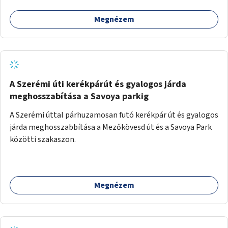
Megnézem
A Szerémi úti kerékpárút és gyalogos járda
meghosszabítása a Savoya parkig
A Szerémi úttal párhuzamosan futó kerékpár út és gyalogos
járda meghosszabbítása a Mezőkövesd út és a Savoya Park
közötti szakaszon.
Megnézem