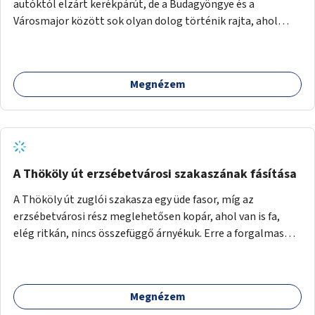
autóktól elzárt kerékpárút, de a Budagyöngye és a
Városmajor között sok olyan dolog történik rajta, ahol
nagyon kell figyelni (villamos keresztezi, 4 sávos autóúton
halad át, lámpa nélküli kereszteződések vannak rajta). Az
ötletem az, hogy ezt a szakaszt egy oktató jellegű,
Megnézem
bemutató kerékpárúttá varázsoljuk, ahol a gyerekek a valós
forgalomban megtehetik első útjaikat (szülői
felügyelettel). Ez egy nagyon forgalmas szakasz és nagyon
sok gyerekkel közlekedő szülőt látni nap, mint, nap, sok az
iskola, óvoda a környéken. Dupla kitáblázásokkal,
fényvisszaverős táblákkal, az aszfalt erősebb színre
A Thököly út erzsébetvárosi szakaszának fásítása
festésével és egyéb oktató táblákkal valósítanám meg az
A Thököly út zuglói szakasza egy üde fasor, míg az
ötletet.
erzsébetvárosi rész meglehetősen kopár, ahol van is fa,
elég ritkán, nincs összefüggő árnyékuk. Erre a forgalmas
erzsébetvárosi útszakaszra a meglévő fasor sűrítésére,
illetve ahol a közművek engedik, új fák ültetésére lenne
szükség.
Megnézem