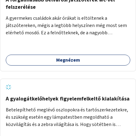
felszerélése
A gyermekes családok akár órákat is eltöltenek a
játszótereken, mégis a legtöbb helyszínen még most sem
elérhető mosdó. Ez a felnőtteknek, de a nagyobb
gyerekeknek is kellemetlen, a mobil wc is megoldás lenne,
vagy olyan, ami fizetős, de fogadjon el bankkártyàt is!
Megnézem
A gyalogátkelőhelyek figyelemfelkeltő kialakítása
Betelepíthető meglévő oszlopokra és tartószerkezetekre,
és szükség esetén egy lámpatestben megoldható a
közvilágítás és a zebra világítása is. Hogy sötétben is
látható legyen zebrák.