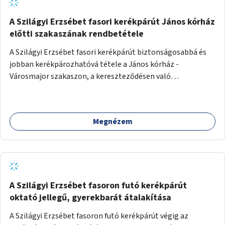
A Szilágyi Erzsébet fasori kerékpárút János kórház
előtti szakaszának rendbetétele
A Szilágyi Erzsébet fasori kerékpárút biztonságosabbá és
jobban kerékpározhatóvá tétele a János kórház -
Városmajor szakaszon, a kereszteződésen való
átvezetésnél kb a Majorkáig, az útpálya javításával, a
kerékpárút egyértelműbb felfestésével, a gyalogos
forgalomtól való jobb elkülönítésével, esetleg ésszerűbb
Megnézem
útvonal kijelölésével.
A Szilágyi Erzsébet fasoron futó kerékpárút
oktató jellegű, gyerekbarát átalakítása
A Szilágyi Erzsébet fasoron futó kerékpárút végig az