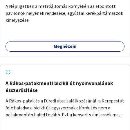
A Népligetben a metróállomás környékén az elbontott
pavilonok helyének rendezése, egyúttal kerékpártámaszok
kihelyezése.
Megnézem
A Rákos-patakmenti bicikli út nyomvonalának
ésszerűsítése
A Rákos-patak és a Füredi utca találkozásánál, a Kerepesi út
felé haladva a bicikli út egyszercsak elfordul és nem a
patakmentén halad tovább. Ezt a kanyart szüntessék meg
és a bicikli út a patakmentén haladjon tovább.