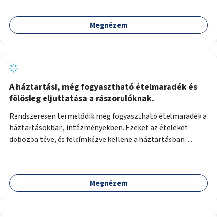
Megnézem
A háztartási, még fogyasztható ételmaradék és
fölösleg eljuttatása a rászorulóknak.
Rendszeresen termelődik még fogyasztható ételmaradék a
háztartásokban, intézményekben. Ezeket az ételeket
dobozba téve, és felcímkézve kellene a háztartásban
élőknek, vagy konyhai dolgozónak betenni egy erre a célra
készített szekrénybe. A címkén az étel neve szerepelne, és a
kihelyezés pontos ideje. (A szekrények belső elrendezését,
Megnézem
rekeszeit, beosztását nem tudom, hogy itt kell-e leírni.)
Önkormányzati tulajdonban lévő köztéren kell elhelyezni.
Tehát ha pl marad valamilyen ételből, vagy túl sokat