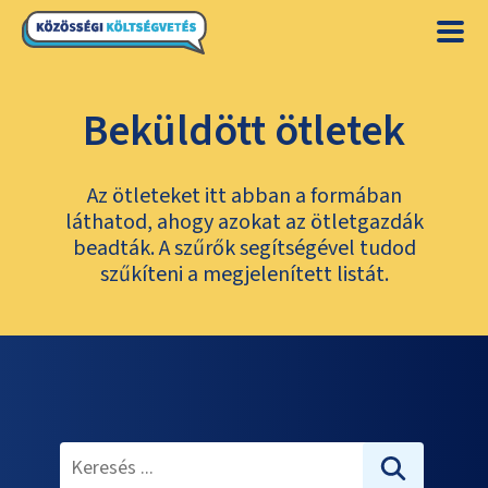
Beküldött ötletek
Az ötleteket itt abban a formában
láthatod, ahogy azokat az ötletgazdák
beadták. A szűrők segítségével tudod
szűkíteni a megjelenített listát.