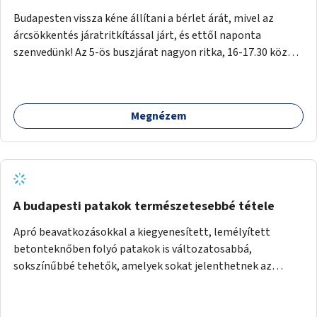
Budapesten vissza kéne állítani a bérlet árát, mivel az
árcsökkentés járatritkítással járt, és ettől naponta
szenvedünk! Az 5-ös buszjárat nagyon ritka, 16-17.30 között
annyira zsúfolt MINDEN NAP, hogy leszállni, felszállni
nehéz, egy szardíniásdoboz, mindenki szenved. 17 megállót
kell utaznunk, gyerekkel együtt minden nap. Sokkal többet
Megnézem
érnénk vele, ha növelnék a bérlet árát és gyakorítanák a
járatokat. 9500 vagy 8950 Ft teljesen mindegy egy család
költségvetésében, a közlekedésben viszont sokkal jobban
megéreznénk.
A budapesti patakok természetesebbé tétele
Apró beavatkozásokkal a kiegyenesített, lemélyített
betonteknőben folyó patakok is változatosabbá,
sokszínűbbé tehetők, amelyek sokat jelenthetnek az
élővilág, az azon keresztül nekünk, emberek számára is. Bár
mindenféle árvízvédelmi szabályozás, "költséghatékony"
karbantartás a legegyenesebb, legszabályosabbbnak tűnő