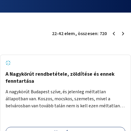
22
-
42
elem
, összesen:
720
A Nagykörút rendbetétele, zöldítése és ennek
fenntartása
A nagykörút Budapest szíve, és jelenleg méltatlan
állapotban van. Koszos, mocskos, szemetes, mivel a
belvárosban van tovább talán nem is kell ezen méltatlan,
igénytelen állapotot bemutatni. Ezen áldatlan helyzetet
szükséges felszámolni, a közterület állandó és rendszeres
tisztán tartásával, és nagy szükség lenne megfelelő