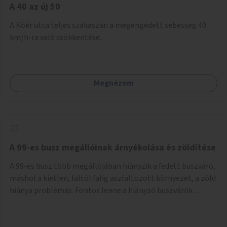
A 40 az új 50
A Kőér utca teljes szakaszán a megengedett sebesség 40
km/h-ra való csökkentése.
Megnézem
A 99-es busz megállóinak árnyékolása és zöldítése
A 99-es busz több megállójában hiányzik a fedett buszváró,
máshol a kietlen, faltól falig aszfaltozott környezet, a zöld
hiánya problémás. Fontos lenne a hiányzó buszvárók
pótlása és az árnyékolás megoldása. Mindezt a zöldítéssel
is össze lehetne kötni: ahol megoldható, ott az utasváróra
vagy akár önálló rácsozatra futtatott növényekkel