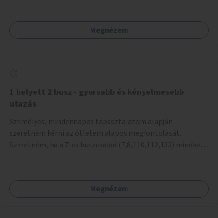
mivel nem üzletszerű a tevékenység.) Közösségi téren a
piacokkal nem konkurál.
Megnézem
1 helyett 2 busz - gyorsabb és kényelmesebb
utazás
Személyes, mindennapos tapasztalatom alapján
szeretném kérni az ötletem alapos megfontolását.
Szeretném, ha a 7-es buszcsalád (7,8,110,112,133) mindkét
irányban a Tisza István tér nevű megállóit aránylag kis
beavatkozással átalakítanák úgy, hogy egyszerre kettő
busz is be tudjon állni az öbölbe. Jelenleg biztonságosan
Megnézem
csak egy jármű tud beállni és kinyitni az ajtókat. A szorosan
mögötte haladó biztonsági okokból nem nyit ajtót, csak ha
az első már elhagyja a megállót és ő szabályosan be nem