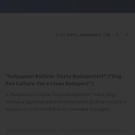
1
-
21
elem
, összesen:
720
"Kutyapiszi Kultúra: Tiszta Budapestért" ("Dog
Pee Culture: For a Clean Budapest")
A "Kutyapiszi Kultúra: Tiszta Budapestért" célja, hogy
felhívja a figyelmet a felelős kutyatartás új dimenziójára: a
kutyapiszi utcai tisztításának szokására. A projekt
keretében szeretnénk edukálni a kutyatulajdonosokat,
hogy séta közben, amikor kedvencük a járdára vizel, egy
palack vízzel öblítsék le azt, ezzel hozzájárulva a tiszta,