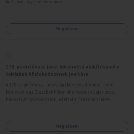
kell várni egy csatlakozásra.
Megnézem
178-as autóbusz járat körjárattá alakításával a
tabániak közlekedésének javítása.
A 178-as autóbusz - lakossági kérések ellenére - nem
közlekedik az Erzsébet hídon át a Kossuth Lajos utca,
Rákóczi út nyomvonalon, ezáltal a Tabánban lakók
belvárosba jutásának minősége jelentősen romlott a
változtatás óta! Nem tudnak továbbá a Tabániak közvetlen
járattal feljutni a Naphegyre, ahol iskola és óvoda is van a
Megnézem
körzetben élők számára. Megoldás lenne, ha a 178-as