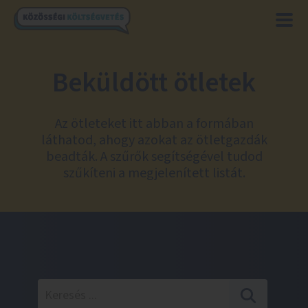
Beküldött ötletek
Az ötleteket itt abban a formában
láthatod, ahogy azokat az ötletgazdák
beadták. A szűrők segítségével tudod
szűkíteni a megjelenített listát.