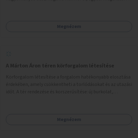
lenne szükség.
Megnézem
A Márton Áron téren körforgalom létesítése
Körforgalom létesítése a forgalom hatékonyabb elosztása
érdekében, amely csökkentheti a torlódásokat és az utazási
időt. A tér rendezése és korszerűsítése: új burkolat,
zöldfelületek, modern közösségi tér kialakítása, hogy a
hely valódi köztérré váljon, ahol az emberek szívesen
időznek.
Megnézem