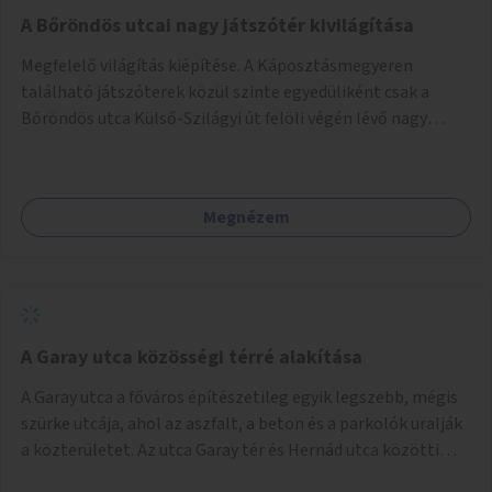
A Bőröndös utcai nagy játszótér kivilágítása
Megfelelő világítás kiépítése. A Káposztásmegyeren
található játszóterek közül szinte egyedüliként csak a
Bőröndös utca Külső-Szilágyi út felöli végén lévő nagy
játszótér nem rendelkezik közvilágítással, ami miatt a őszi
és téli hónapokban nem lehet ide járni a gyerekekkel.
Megnézem
A Garay utca közösségi térré alakítása
A Garay utca a főváros építészetileg egyik legszebb, mégis
szürke utcája, ahol az aszfalt, a beton és a parkolók uralják
a közterületet. Az utca Garay tér és Hernád utca közötti
szakasza tökéletes tere lehetne egy zöld és közösségbarát