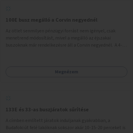
tud állni a megállóba. A környéken a tömegközlekedés
csúcsidőben már most is fullos, a Bosnyák téri beruházások
befejeztével hatványozódni fog az utazási igény.
100E busz megálló a Corvin negyednél
Az ötlet senmilyen pénzügyi forrást nem igényel, csak
menetrend módosítást, mivel a megálló az éjszakai
buszoknak már rendelkezésre áll a Corvin negyednél. A 4-es
és 6-os villamos vonalához közel élőknek a repülőtérre
kijutást, illetve onnan hazajutást nagyban megkönnyítené,
ha a 100E reptéri busz a Corvin negyed metrómegállónál is
Megnézem
megállna - főleg éjjel, amikor a metró nem jár, és a 200E
busz is sokkal ritkábban. Az utazási időt a belvárosban
100E-re fel-/leszállóknak ez az egyetlen plusz megálló
nem hosszabbítaná meg sokkal, a 4-6 vonalán lakóknak
viszont a Kálvin tér-Corvin negyed utat megspórolva 10-15
perccel rövidítheti az utazási idejét.
133E és 33-as buszjáratok sűrítése
A címben említett járatok induljanak gyakrabban, a
Budafoki út felé lakóknak sokszor akár 10-15-20 perceket is