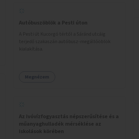
Autóbuszöblök a Pesti úton
A Pesti út Kucorgó tértől a Sáránd utcáig
terjedő szakaszán autóbusz-megállóöblök
kialakítása.
Megnézem
Az ivóvízfogyasztás népszerűsítése és a
műanyaghulladék mérséklése az
iskolások körében