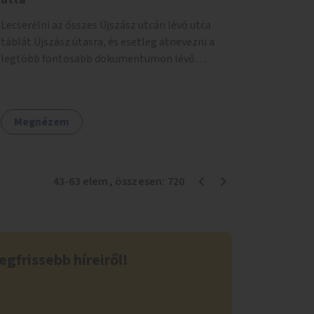
Lecserélni az ősszes Újszász utcán lévő utca
táblát Újszász útasra, és esetleg átnevezni a
legtöbb fontosabb dokumentumon lévő
feliratot.
Megnézem
43
-
63
elem
, összesen:
720
egfrissebb híreiről!