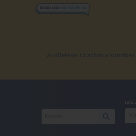
Az ötleteket itt abban a formában 
Idős