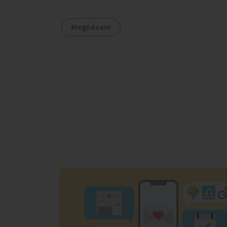
tele van csomagokkal.
Megnézem