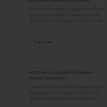
Automata működésű közmosdó
A szentlélek téren nagyon nagy szükség lenne
egy autonata működésű mosdóra, aminek a
környéke kamerákkal meg is van figyelve, hogy
a vandállok ne tehessék tönkre. Területileg a
jelenlegi buszvégállomás területén lenne a
leghasznosabb a HÉV felé, mivel itt a forgalom
Megnézem
is igen nagy.
Az M2 metró szintjén lévő pihenő
"padok"létesítése
A most található ülő alkalmatosságok télen
jéghidegek, annyira, hogy nem lehet leülni
rájuk. Ez leginkább késő este problémás,
amikor ritkábban jár a metró és az ember keze