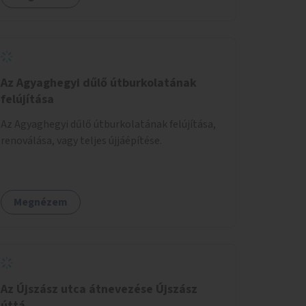
élhetőbbé, hanem a Déli-pályaudvaron leszálló
turisták első benyomása is kedvezőbb lenne a
Fővárosról.
Az Agyaghegyi dűlő útburkolatának
felújítása
Az Agyaghegyi dűlő útburkolatának felújítása,
renoválása, vagy teljes újjáépítése.
Megnézem
Az Újszász utca átnevezése Újszász
úttá