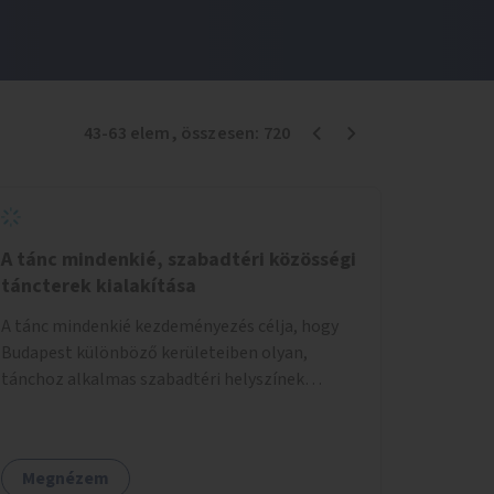
43
-
63
elem
, összesen:
720
A tánc mindenkié, szabadtéri közösségi
táncterek kialakítása
A tánc mindenkié kezdeményezés célja, hogy
Budapest különböző kerületeiben olyan,
tánchoz alkalmas szabadtéri helyszínek
jöjjenek létre, ahol mind a profi, mind az
amatőr táncosok valamint a tánciskolák,
táncklubok, sőt, az egyszerű mozgásra vágyó
Megnézem
lakosok is részt vehetnek közösségi