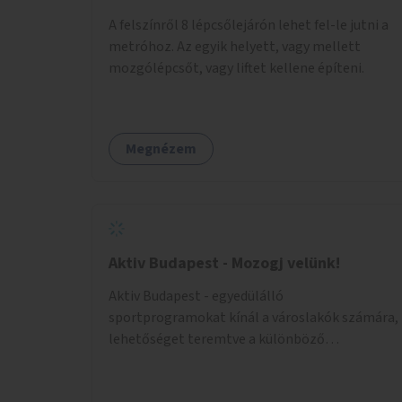
nehézségeikről - rendszeres önismereti,
A felszínről 8 lépcsőlejárón lehet fel-le jutni a
beszélgetős csoportok által - felépülhetnek
metróhoz. Az egyik helyett, vagy mellett
testileg-lelkileg a szülésből és gyermekágyi
mozgólépcsőt, vagy liftet kellene építeni.
időszakból - gyógytorna, jóga, terápia
segítségével - beülhetnek kávézni, és
biztonsággal engedhetik játszani a
csemetéket erre az időre. A tér a csoportos és
Megnézem
egyéni foglalkozások köré épülne. A
foglalkozások túlmennének egy baba-mama
klub keretein, kifejezetten az önismeretre
helyeznek a hangsúlyt.
Aktiv Budapest - Mozogj velünk!
Aktiv Budapest - egyedülálló
sportprogramokat kínál a városlakók számára,
lehetőséget teremtve a különböző
korosztályoknak, hogy ikonikus helyszíneken
mozoghassanak, közösségi élményeket