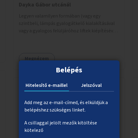
Dayka Gábor utcánál
Legyen valamilyen formában (vagy egy
szintbeli, lámpás gyalogátkelő kialakításával
vagy a gyalogos felüljáróhoz liftek kiépítésével)
akadálymentes az átkelés a Budaörsi úton a
Dayka Gábor utcánál.
Megnézem
Belépés
Hitelesítő e-maillel
Jelszóval
Alkosd újra!
Add meg az e-mail-címed, és elküldjük a
Kidobásra szánt, megunt, elavult tárgyak újjá
belépéshez szükséges linket.
építése, felújítása, új funkcióra használása.
A csillaggal jelölt mezők kitöltése
Bárki, által, talált, kidobott, megunt
kötelező
haszontalan bármi újra gondolása. Egy