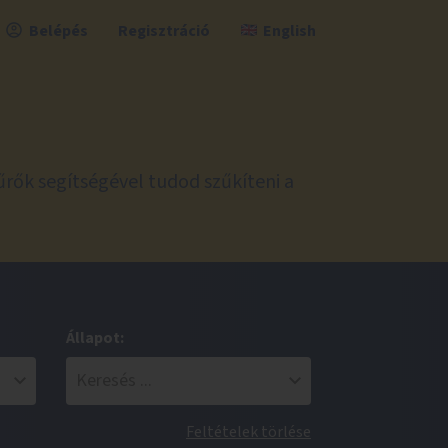
Belépés
Regisztráció
English
űrők segítségével tudod szűkíteni a
Állapot:
Feltételek törlése