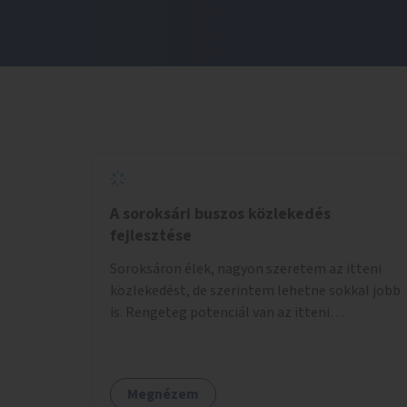
A soroksári buszos közlekedés
fejlesztése
Soroksáron élek, nagyon szeretem az itteni
közlekedést, de szerintem lehetne sokkal jobb
is. Rengeteg potenciál van az itteni
buszvonalakban. A 166-os fél órás követése
hétköznap borzasztó ritka. Csomóan utaznak
vele és egy nagyon kényelmes járat. Nagyon jól
Megnézem
el lehet vele kerülni a HÉVet, ráadásul