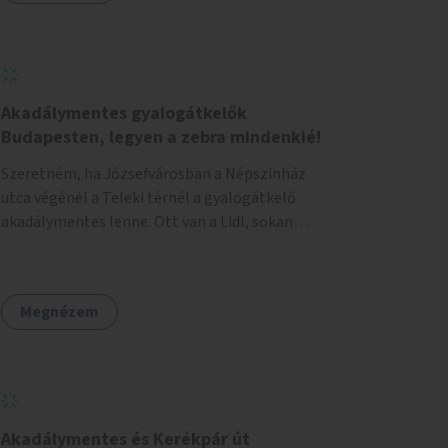
eseményeken. Ehhez olyan terek kialakítására
van szükség, ahol szabadtéri táncok
szervezésére alkalmas, csiszolt, sima
burkolattal rendelkező platformok állnak
rendelkezésre. Az 5 darab táncteret, melynek
Akadálymentes gyalogátkelők
nagysága egyenként 70 négyzetméter.
Budapesten, legyen a zebra mindenkié!
parkokban, közterületeken javasoljuk
Szeretném, ha Józsefvárosban a Népszínház
kialakítani.
utca végénél a Teleki térnél a gyalogátkelő
akadálymentes lenne. Ott van a Lidl, sokan
vásárolnak ott idősek, babakocsival közlekedők
és fogyatékossággal élők is. Ennek ellenére a
zebra nem akadálymentes. A gyalogátkelő
Megnézem
mindenkié, ez ne csak elméletben legyen igaz
Akadálymentes és Kerékpár út