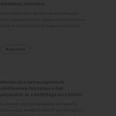
átkelőhely létesítése
A Közrakárt utca - Boráros tér és Nehru park
közti zebra átkelőhely akadálymentesítése és a
körútról érkező kerékpár forgalom bekötése a
a Nehru part felé.
Megnézem
Alkotás utca betonszigeteinek
zöldítésének folytatása a Déli
pályaudvar és a Királyhágó utca között
Az Alkotás utca Déli pályaudvar környékét a
beton uralja, rendkívül intenzív járműforgalom