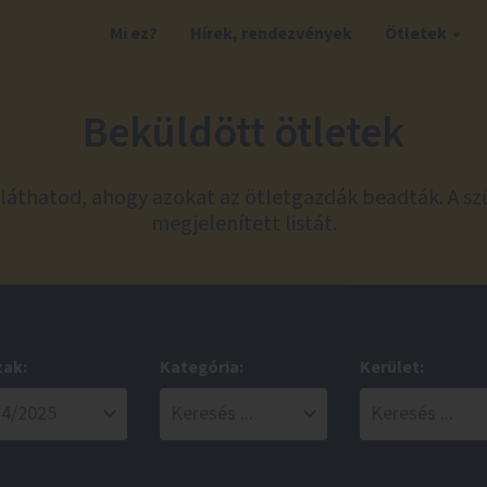
Mi ez?
Hírek, rendezvények
Ötletek
Beküldött ötletek
láthatod, ahogy azokat az ötletgazdák beadták. A sz
megjelenített listát.
zak:
Kategória:
Kerület: