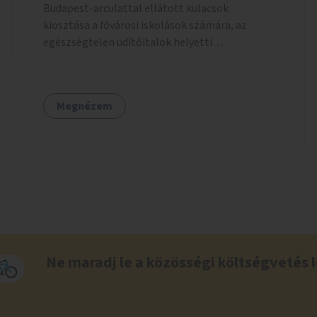
Budapest-arculattal ellátott kulacsok
kiosztása a fővárosi iskolások számára, az
egészségtelen üdítőitalok helyetti
ivóvízfogyasztás népszerűsítése és az egyszer
használatos PET-palackok használatának
csökkentése céljából.
Megnézem
Ne maradj le a közösségi költségvetés l