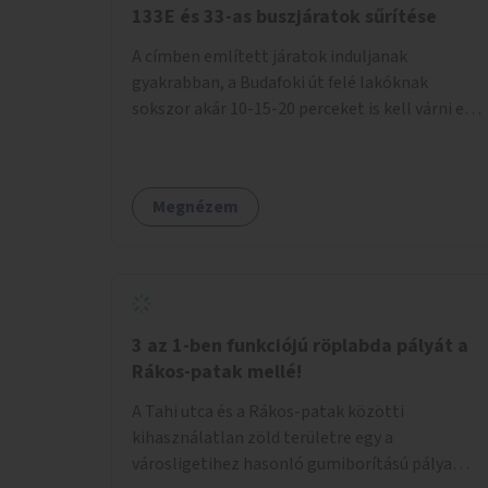
133E és 33-as buszjáratok sűrítése
A címben említett járatok induljanak
gyakrabban, a Budafoki út felé lakóknak
sokszor akár 10-15-20 perceket is kell várni egy
csatlakozásra.
Megnézem
3 az 1-ben funkciójú röplabda pályát a
Rákos-patak mellé!
A Tahi utca és a Rákos-patak közötti
kihasználatlan zöld területre egy a
városligetihez hasonló gumiborítású pálya