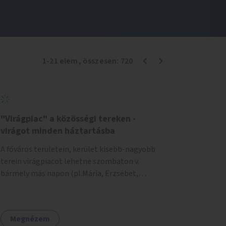
1
-
21
elem
, összesen:
720
"Virágpiac" a közösségi tereken -
virágot minden háztartásba
A főváros területein, kerület kisebb-nagyobb
terein virágpiacot lehetne szombaton v.
bármely más napon (pl.Mária, Erzsébet,
Katalin, Gergely, László, Péter) létrehozni,
üzemeltetni. Kerületek biztosítanák a
helyeket, 50-150nm vagy afeletti területet (ha
Megnézem
sokakat érdekelne). Névleges összeget fizetne