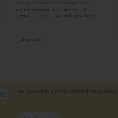
A Margit híd budai hídfő buszmegállóban
árnyékoló-esővédő tető építése és pad
lehelyezése. A szűk járda miatt hagyományos
buszmegálló nem fér el, egyedi megoldásra
lenne szükség.
Megnézem
Ne maradj le a közösségi költségvetés l