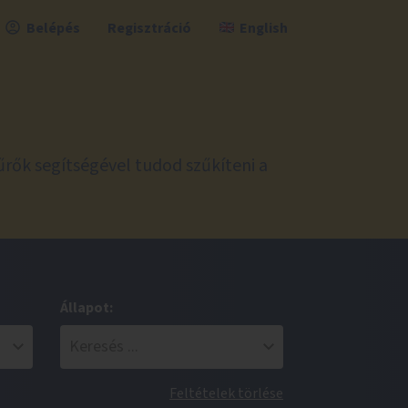
Belépés
Regisztráció
English
űrők segítségével tudod szűkíteni a
Állapot:
Feltételek törlése