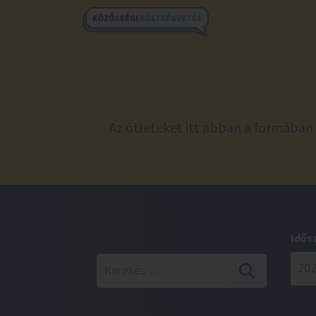
Az ötleteket itt abban a formában 
Idős