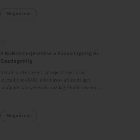
egy sivár zöldsáv választja el, ami kiválóan
található a közelben.
alkalmas lenne egy nagy biodiverzitású hosszú
Megnézem
kert kialakítására, több szintű növényzettel,
öntözőrendszerrel, esetleg valamilyen vizes
attrakcióval ami végfut mind az 500m-en.
A BUBI kiterjesztése a Sasad Ligetig és
Gazdagrétig
A BUBI 3.0 tervezett kiterjesztése során
létesüljenek BUBI állomások a Sasad Liget
lakópark környékén és Gazdagrét déli részén
(Nagyszeben tér/Eleven Center) is.
Megnézem