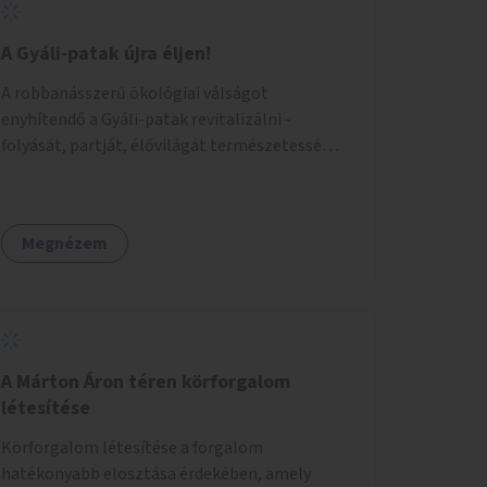
A Gyáli-patak újra éljen!
A robbanásszerű ökológiai válságot
enyhítendő a Gyáli-patak revitalizálni -
folyását, partját, élővilágát természetessé
visszaállítani - legalább Budapest határain
belül, illetve azon túl is infrastruktúrával nem
terhelt módon. Élő kapcsolatot létrehozni
Megnézem
Soroksár és a patak között, illetve a
településen kívül élőhely helyreállítást
végezni. Mindezt szigorúan ökológiai szakértők
vezetésével.
A Márton Áron téren körforgalom
létesítése
Körforgalom létesítése a forgalom
hatékonyabb elosztása érdekében, amely