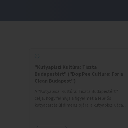
"Kutyapiszi Kultúra: Tiszta
Budapestért" ("Dog Pee Culture: For a
Clean Budapest")
A "Kutyapiszi Kultúra: Tiszta Budapestért"
célja, hogy felhívja a figyelmet a felelős
kutyatartás új dimenziójára: a kutyapiszi utcai
tisztításának szokására. A projekt keretében
szeretnénk edukálni a kutyatulajdonosokat,
hogy séta közben, amikor kedvencük a járdára