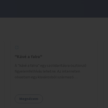
"Kávé a falra"
A "kávé a falra" egy szolidaritásra ösztönző
figyelemfelhívás lehetne. Az interneten
olvastam egy kisvárosból származó
történetről, ahol az emberek vehettek egy
extra kávét, amiről a cetlit feltették a kávézó
dolgozói a falra. Ha egy arra rászoruló betért, a
Megnézem
falról ingyenesen megkaphatta a már
kifizetett kávét. Jó lenne, ha sok kávézó vagy