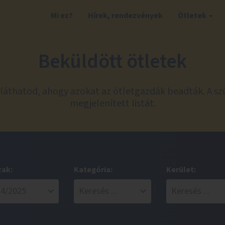
Mi ez?
Hírek, rendezvények
Ötletek
Beküldött ötletek
láthatod, ahogy azokat az ötletgazdák beadták. A sz
megjelenített listát.
zak:
Kategória:
Kerület: