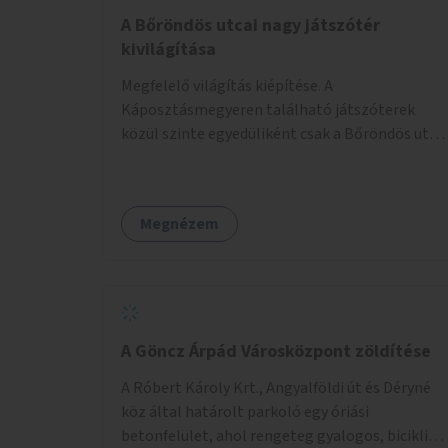
A Bőröndös utcai nagy játszótér
kivilágítása
Megfelelő világítás kiépítése. A
Káposztásmegyeren található játszóterek
közül szinte egyedüliként csak a Bőröndös utca
Külső-Szilágyi út felöli végén lévő nagy
játszótér nem rendelkezik közvilágítással, ami
miatt a őszi és téli hónapokban nem lehet ide
Megnézem
járni a gyerekekkel.
A Göncz Árpád Városközpont zöldítése
A Róbert Károly Krt., Angyalföldi út és Déryné
köz által határolt parkoló egy óriási
betonfelület, ahol rengeteg gyalogos, biciklis