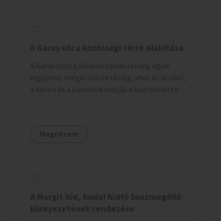
barátságosabbá és zöldebbé lehetne tenni a
megállókat.
A Garay utca közösségi térré alakítása
A Garay utca a főváros építészetileg egyik
legszebb, mégis szürke utcája, ahol az aszfalt,
a beton és a parkolók uralják a közterületet. Az
utca Garay tér és Hernád utca közötti szakasza
tökéletes tere lehetne egy zöld és
közösségbarát terület létrehozásának. A
Megnézem
szakaszon a parkolás átszervezésével
szabadföldi fák, ágyások létrehozására lenne
lehetőség, amelyek között pihenőszékek,
sakkasztal és egy lábbal tekerhető
mobiltöltőpont tennék kellemesebbé (és
hűvösebbé) a környéken lakók és az arra járók
A Margit híd, budai hídfő buszmegálló
mindennapjait.
környezetének rendezése