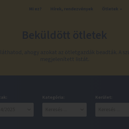
Mi ez?
Hírek, rendezvények
Ötletek
Beküldött ötletek
láthatod, ahogy azokat az ötletgazdák beadták. A sz
megjelenített listát.
zak:
Kategória:
Kerület: