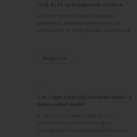
133E és 33-as buszjáratok sűrítése
A címben említett járatok induljanak
gyakrabban, a Budafoki út felé lakóknak
sokszor akár 10-15-20 perceket is kell várni egy
csatlakozásra.
Megnézem
3 az 1-ben funkciójú röplabda pályát a
Rákos-patak mellé!
A Tahi utca és a Rákos-patak közötti
kihasználatlan zöld területre egy a
városligetihez hasonló gumiborítású pálya