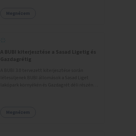
egy sivár zöldsáv választja el, ami kiválóan
található a közelben.
alkalmas lenne egy nagy biodiverzitású hosszú
Megnézem
kert kialakítására, több szintű növényzettel,
öntözőrendszerrel, esetleg valamilyen vizes
attrakcióval ami végfut mind az 500m-en.
A BUBI kiterjesztése a Sasad Ligetig és
Gazdagrétig
A BUBI 3.0 tervezett kiterjesztése során
létesüljenek BUBI állomások a Sasad Liget
lakópark környékén és Gazdagrét déli részén
(Nagyszeben tér/Eleven Center) is.
Megnézem