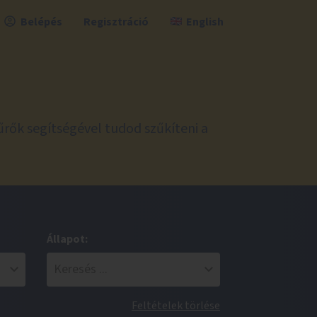
Belépés
Regisztráció
English
űrők segítségével tudod szűkíteni a
Állapot:
Feltételek törlése