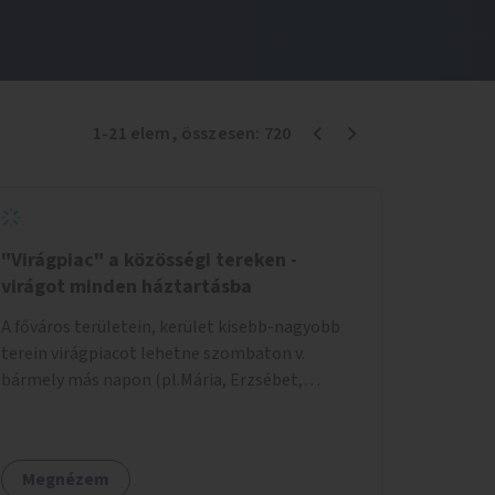
1
-
21
elem
, összesen:
720
"Virágpiac" a közösségi tereken -
virágot minden háztartásba
A főváros területein, kerület kisebb-nagyobb
terein virágpiacot lehetne szombaton v.
bármely más napon (pl.Mária, Erzsébet,
Katalin, Gergely, László, Péter) létrehozni,
üzemeltetni. Kerületek biztosítanák a
helyeket, 50-150nm vagy afeletti területet (ha
Megnézem
sokakat érdekelne). Névleges összeget fizetne