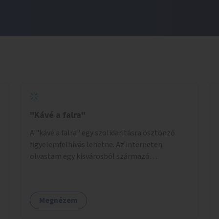
"Kávé a falra"
A "kávé a falra" egy szolidaritásra ösztönző
figyelemfelhívás lehetne. Az interneten
olvastam egy kisvárosból származó
történetről, ahol az emberek vehettek egy
extra kávét, amiről a cetlit feltették a kávézó
dolgozói a falra. Ha egy arra rászoruló betért, a
Megnézem
falról ingyenesen megkaphatta a már
kifizetett kávét. Jó lenne, ha sok kávézó vagy