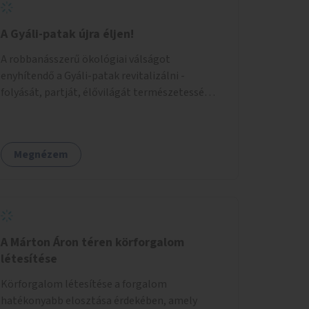
A Gyáli-patak újra éljen!
A robbanásszerű ökológiai válságot
enyhítendő a Gyáli-patak revitalizálni -
folyását, partját, élővilágát természetessé
visszaállítani - legalább Budapest határain
belül, illetve azon túl is infrastruktúrával nem
terhelt módon. Élő kapcsolatot létrehozni
Megnézem
Soroksár és a patak között, illetve a
településen kívül élőhely helyreállítást
végezni. Mindezt szigorúan ökológiai szakértők
vezetésével.
A Márton Áron téren körforgalom
létesítése
Körforgalom létesítése a forgalom
hatékonyabb elosztása érdekében, amely