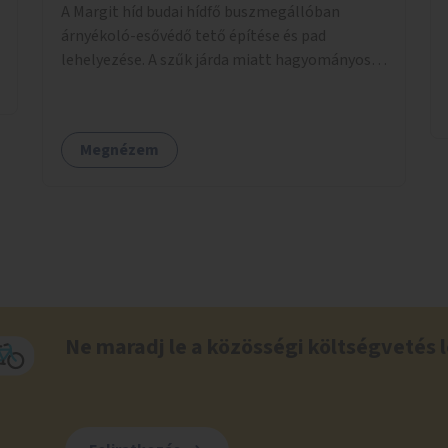
A Margit híd budai hídfő buszmegállóban
árnyékoló-esővédő tető építése és pad
lehelyezése. A szűk járda miatt hagyományos
buszmegálló nem fér el, egyedi megoldásra
lenne szükség.
Megnézem
Ne maradj le a közösségi költségvetés l