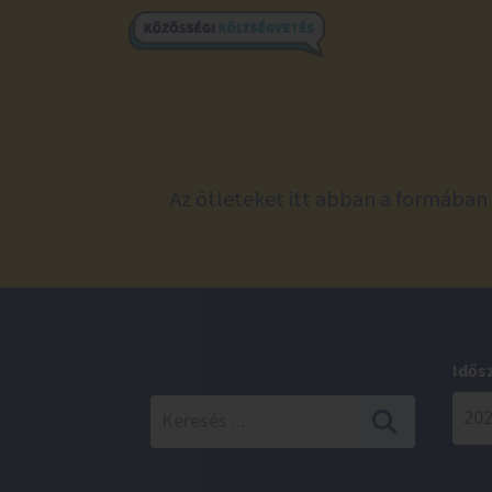
Az ötleteket itt abban a formában 
Idős