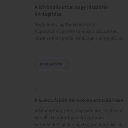
A Bőröndös utcai nagy játszótér
kivilágítása
Megfelelő világítás kiépítése. A
Káposztásmegyeren található játszóterek
közül szinte egyedüliként csak a Bőröndös utca
Külső-Szilágyi út felöli végén lévő nagy
játszótér nem rendelkezik közvilágítással, ami
miatt a őszi és téli hónapokban nem lehet ide
Megnézem
járni a gyerekekkel.
A Göncz Árpád Városközpont zöldítése
A Róbert Károly Krt., Angyalföldi út és Déryné
köz által határolt parkoló egy óriási
betonfelület, ahol rengeteg gyalogos, biciklis