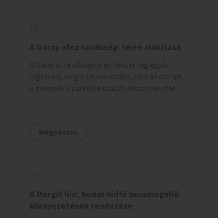
barátságosabbá és zöldebbé lehetne tenni a
megállókat.
A Garay utca közösségi térré alakítása
A Garay utca a főváros építészetileg egyik
legszebb, mégis szürke utcája, ahol az aszfalt,
a beton és a parkolók uralják a közterületet. Az
utca Garay tér és Hernád utca közötti szakasza
tökéletes tere lehetne egy zöld és
közösségbarát terület létrehozásának. A
Megnézem
szakaszon a parkolás átszervezésével
szabadföldi fák, ágyások létrehozására lenne
lehetőség, amelyek között pihenőszékek,
sakkasztal és egy lábbal tekerhető
mobiltöltőpont tennék kellemesebbé (és
hűvösebbé) a környéken lakók és az arra járók
A Margit híd, budai hídfő buszmegálló
mindennapjait.
környezetének rendezése