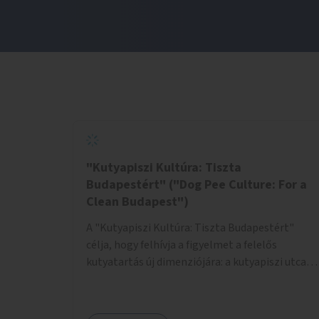
"Kutyapiszi Kultúra: Tiszta
Budapestért" ("Dog Pee Culture: For a
Clean Budapest")
A "Kutyapiszi Kultúra: Tiszta Budapestért"
célja, hogy felhívja a figyelmet a felelős
kutyatartás új dimenziójára: a kutyapiszi utcai
tisztításának szokására. A projekt keretében
szeretnénk edukálni a kutyatulajdonosokat,
hogy séta közben, amikor kedvencük a járdára