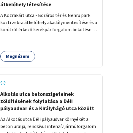
átkelőhely létesítése
A Közrakárt utca - Boráros tér és Nehru park
közti zebra átkelőhely akadálymentesítése és a
körútról érkező kerékpár forgalom bekötése a
a Nehru part felé.
Megnézem
Alkotás utca betonszigeteinek
zöldítésének folytatása a Déli
pályaudvar és a Királyhágó utca között
Az Alkotás utca Déli pályaudvar környékét a
beton uralja, rendkívül intenzív járműforgalom