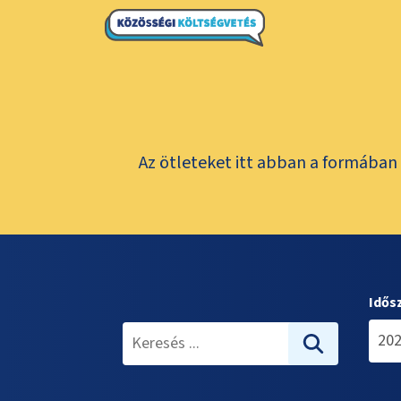
Az ötleteket itt abban a formában 
Idős