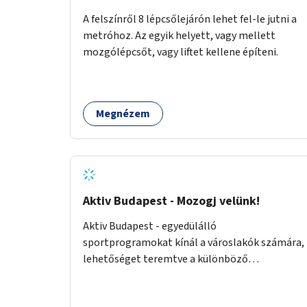
nehézségeikről - rendszeres önismereti,
A felszínről 8 lépcsőlejárón lehet fel-le jutni a
beszélgetős csoportok által - felépülhetnek
metróhoz. Az egyik helyett, vagy mellett
testileg-lelkileg a szülésből és gyermekágyi
mozgólépcsőt, vagy liftet kellene építeni.
időszakból - gyógytorna, jóga, terápia
segítségével - beülhetnek kávézni, és
biztonsággal engedhetik játszani a
csemetéket erre az időre. A tér a csoportos és
Megnézem
egyéni foglalkozások köré épülne. A
foglalkozások túlmennének egy baba-mama
klub keretein, kifejezetten az önismeretre
helyeznek a hangsúlyt.
Aktiv Budapest - Mozogj velünk!
Aktiv Budapest - egyedülálló
sportprogramokat kínál a városlakók számára,
lehetőséget teremtve a különböző
korosztályoknak, hogy ikonikus helyszíneken
mozoghassanak, közösségi élményeket