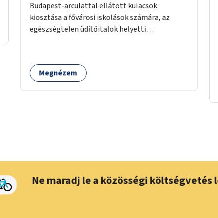
Budapest-arculattal ellátott kulacsok
kiosztása a fővárosi iskolások számára, az
egészségtelen üdítőitalok helyetti
ivóvízfogyasztás népszerűsítése és az egyszer
használatos PET-palackok használatának
csökkentése céljából.
Megnézem
Ne maradj le a közösségi költségvetés l