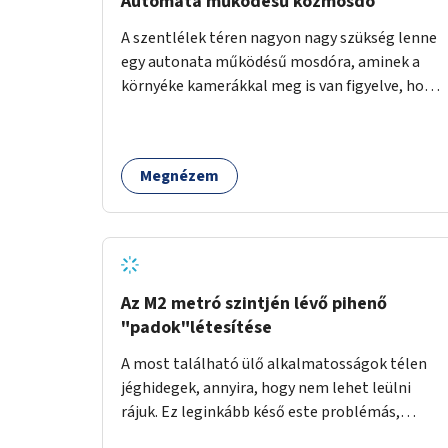
Automata működésű közmosdó
A szentlélek téren nagyon nagy szükség lenne
egy autonata működésű mosdóra, aminek a
környéke kamerákkal meg is van figyelve, hogy
a vandállok ne tehessék tönkre. Területileg a
jelenlegi buszvégállomás területén lenne a
leghasznosabb a HÉV felé, mivel itt a forgalom
Megnézem
is igen nagy.
Az M2 metró szintjén lévő pihenő
"padok"létesítése
A most található ülő alkalmatosságok télen
jéghidegek, annyira, hogy nem lehet leülni
rájuk. Ez leginkább késő este problémás,
amikor ritkábban jár a metró és az ember keze