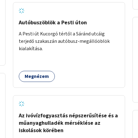
Autóbuszöblök a Pesti úton
A Pesti út Kucorgó tértől a Sáránd utcáig
terjedő szakaszán autóbusz-megállóöblök
kialakítása.
Megnézem
Az ivóvízfogyasztás népszerűsítése és a
műanyaghulladék mérséklése az
iskolások körében