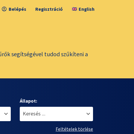
Belépés
Regisztráció
English
űrők segítségével tudod szűkíteni a
Állapot:
Feltételek törlése