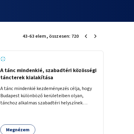
43
-
63
elem
, összesen:
720
A tánc mindenkié, szabadtéri közösségi
táncterek kialakítása
A tánc mindenkié kezdeményezés célja, hogy
Budapest különböző kerületeiben olyan,
tánchoz alkalmas szabadtéri helyszínek
jöjjenek létre, ahol mind a profi, mind az
amatőr táncosok valamint a tánciskolák,
táncklubok, sőt, az egyszerű mozgásra vágyó
Megnézem
lakosok is részt vehetnek közösségi