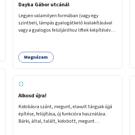
Dayka Gábor utcánál
Legyen valamilyen formában (vagy egy
szintbeli, lámpás gyalogátkelő kialakításával
vagy a gyalogos felüljáróhoz liftek kiépítésével)
akadálymentes az átkelés a Budaörsi úton a
Dayka Gábor utcánál.
Megnézem
Alkosd újra!
Kidobásra szánt, megunt, elavult tárgyak újjá
építése, felújítása, új funkcióra használása.
Bárki, által, talált, kidobott, megunt
haszontalan bármi újra gondolása. Egy