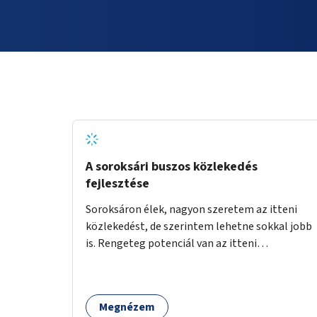
A soroksári buszos közlekedés
fejlesztése
Soroksáron élek, nagyon szeretem az itteni
közlekedést, de szerintem lehetne sokkal jobb
is. Rengeteg potenciál van az itteni
buszvonalakban. A 166-os fél órás követése
hétköznap borzasztó ritka. Csomóan utaznak
vele és egy nagyon kényelmes járat. Nagyon jól
Megnézem
el lehet vele kerülni a HÉVet, ráadásul