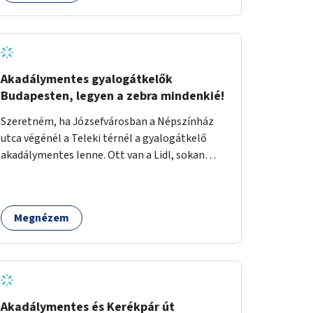
eseményeken. Ehhez olyan terek kialakítására
van szükség, ahol szabadtéri táncok
szervezésére alkalmas, csiszolt, sima
burkolattal rendelkező platformok állnak
rendelkezésre. Az 5 darab táncteret, melynek
Akadálymentes gyalogátkelők
nagysága egyenként 70 négyzetméter.
Budapesten, legyen a zebra mindenkié!
parkokban, közterületeken javasoljuk
Szeretném, ha Józsefvárosban a Népszínház
kialakítani.
utca végénél a Teleki térnél a gyalogátkelő
akadálymentes lenne. Ott van a Lidl, sokan
vásárolnak ott idősek, babakocsival közlekedők
és fogyatékossággal élők is. Ennek ellenére a
zebra nem akadálymentes. A gyalogátkelő
Megnézem
mindenkié, ez ne csak elméletben legyen igaz
Akadálymentes és Kerékpár út