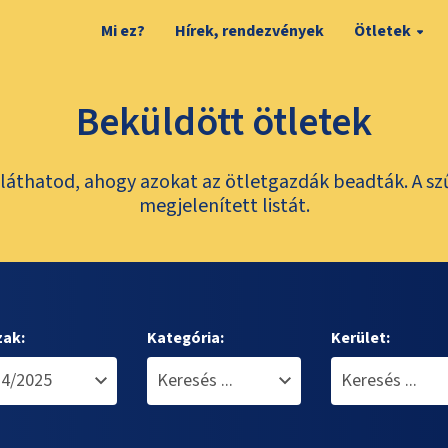
Mi ez?
Hírek, rendezvények
Ötletek
Beküldött ötletek
láthatod, ahogy azokat az ötletgazdák beadták. A sz
megjelenített listát.
zak:
Kategória:
Kerület: