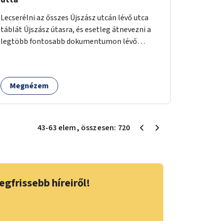
Lecserélni az ősszes Újszász utcán lévő utca
táblát Újszász útasra, és esetleg átnevezni a
legtöbb fontosabb dokumentumon lévő
feliratot.
Megnézem
43
-
63
elem
, összesen:
720
egfrissebb híreiről!