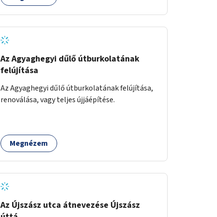
élhetőbbé, hanem a Déli-pályaudvaron leszálló
turisták első benyomása is kedvezőbb lenne a
Fővárosról.
Az Agyaghegyi dűlő útburkolatának
felújítása
Az Agyaghegyi dűlő útburkolatának felújítása,
renoválása, vagy teljes újjáépítése.
Megnézem
Az Újszász utca átnevezése Újszász
úttá