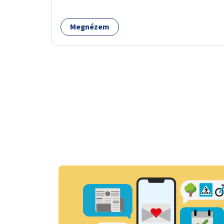
tele van csomagokkal.
Megnézem