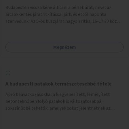
Budapesten vissza kéne állítani a bérlet árát, mivel az
árcsökkentés járatritkítással járt, és ettől naponta
szenvedünk! Az 5-ös buszjárat nagyon ritka, 16-17.30 között
annyira zsúfolt MINDEN NAP, hogy leszállni, felszállni
nehéz, egy szardíniásdoboz, mindenki szenved. 17 megállót
kell utaznunk, gyerekkel együtt minden nap. Sokkal többet
Megnézem
érnénk vele, ha növelnék a bérlet árát és gyakorítanák a
járatokat. 9500 vagy 8950 Ft teljesen mindegy egy család
költségvetésében, a közlekedésben viszont sokkal jobban
megéreznénk.
A budapesti patakok természetesebbé tétele
Apró beavatkozásokkal a kiegyenesített, lemélyített
betonteknőben folyó patakok is változatosabbá,
sokszínűbbé tehetők, amelyek sokat jelenthetnek az
élővilág, az azon keresztül nekünk, emberek számára is. Bár
mindenféle árvízvédelmi szabályozás, "költséghatékony"
karbantartás a legegyenesebb, legszabályosabbbnak tűnő