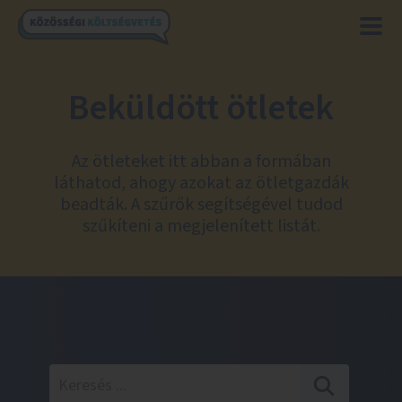
Beküldött ötletek
Az ötleteket itt abban a formában
láthatod, ahogy azokat az ötletgazdák
beadták. A szűrők segítségével tudod
szűkíteni a megjelenített listát.