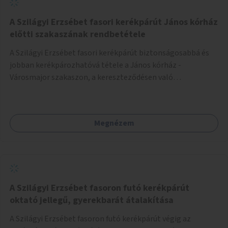
A Szilágyi Erzsébet fasori kerékpárút János kórház
előtti szakaszának rendbetétele
A Szilágyi Erzsébet fasori kerékpárút biztonságosabbá és
jobban kerékpározhatóvá tétele a János kórház -
Városmajor szakaszon, a kereszteződésen való
átvezetésnél kb a Majorkáig, az útpálya javításával, a
kerékpárút egyértelműbb felfestésével, a gyalogos
forgalomtól való jobb elkülönítésével, esetleg ésszerűbb
Megnézem
útvonal kijelölésével.
A Szilágyi Erzsébet fasoron futó kerékpárút
oktató jellegű, gyerekbarát átalakítása
A Szilágyi Erzsébet fasoron futó kerékpárút végig az