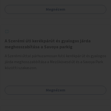
Megnézem
A Szerémi úti kerékpárút és gyalogos járda
meghosszabítása a Savoya parkig
A Szerémi úttal párhuzamosan futó kerékpár út és gyalogos
járda meghosszabbítása a Mezőkövesd út és a Savoya Park
közötti szakaszon.
Megnézem