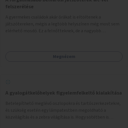
felszerélése
A gyermekes családok akár órákat is eltöltenek a
játszótereken, mégis a legtöbb helyszínen még most sem
elérhető mosdó. Ez a felnőtteknek, de a nagyobb
gyerekeknek is kellemetlen, a mobil wc is megoldás lenne,
vagy olyan, ami fizetős, de fogadjon el bankkártyàt is!
Megnézem
A gyalogátkelőhelyek figyelemfelkeltő kialakítása
Betelepíthető meglévő oszlopokra és tartószerkezetekre,
és szükség esetén egy lámpatestben megoldható a
közvilágítás és a zebra világítása is. Hogy sötétben is
látható legyen zebrák.