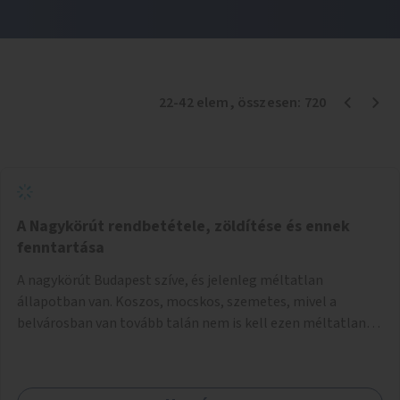
22
-
42
elem
, összesen:
720
A Nagykörút rendbetétele, zöldítése és ennek
fenntartása
A nagykörút Budapest szíve, és jelenleg méltatlan
állapotban van. Koszos, mocskos, szemetes, mivel a
belvárosban van tovább talán nem is kell ezen méltatlan,
igénytelen állapotot bemutatni. Ezen áldatlan helyzetet
szükséges felszámolni, a közterület állandó és rendszeres
tisztán tartásával, és nagy szükség lenne megfelelő