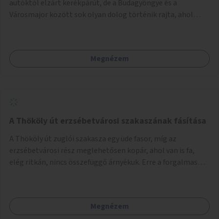
autóktól elzárt kerékpárút, de a Budagyöngye és a
Városmajor között sok olyan dolog történik rajta, ahol
nagyon kell figyelni (villamos keresztezi, 4 sávos autóúton
halad át, lámpa nélküli kereszteződések vannak rajta). Az
ötletem az, hogy ezt a szakaszt egy oktató jellegű,
Megnézem
bemutató kerékpárúttá varázsoljuk, ahol a gyerekek a valós
forgalomban megtehetik első útjaikat (szülői
felügyelettel). Ez egy nagyon forgalmas szakasz és nagyon
sok gyerekkel közlekedő szülőt látni nap, mint, nap, sok az
iskola, óvoda a környéken. Dupla kitáblázásokkal,
fényvisszaverős táblákkal, az aszfalt erősebb színre
A Thököly út erzsébetvárosi szakaszának fásítása
festésével és egyéb oktató táblákkal valósítanám meg az
A Thököly út zuglói szakasza egy üde fasor, míg az
ötletet.
erzsébetvárosi rész meglehetősen kopár, ahol van is fa,
elég ritkán, nincs összefüggő árnyékuk. Erre a forgalmas
erzsébetvárosi útszakaszra a meglévő fasor sűrítésére,
illetve ahol a közművek engedik, új fák ültetésére lenne
szükség.
Megnézem