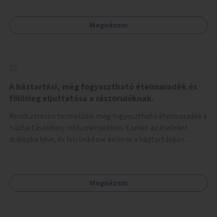
Megnézem
A háztartási, még fogyasztható ételmaradék és
fölösleg eljuttatása a rászorulóknak.
Rendszeresen termelődik még fogyasztható ételmaradék a
háztartásokban, intézményekben. Ezeket az ételeket
dobozba téve, és felcímkézve kellene a háztartásban
élőknek, vagy konyhai dolgozónak betenni egy erre a célra
készített szekrénybe. A címkén az étel neve szerepelne, és a
kihelyezés pontos ideje. (A szekrények belső elrendezését,
Megnézem
rekeszeit, beosztását nem tudom, hogy itt kell-e leírni.)
Önkormányzati tulajdonban lévő köztéren kell elhelyezni.
Tehát ha pl marad valamilyen ételből, vagy túl sokat