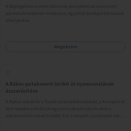
A Népligetben a metróállomás környékén az elbontott
pavilonok helyének rendezése, egyúttal kerékpártámaszok
kihelyezése.
Megnézem
A Rákos-patakmenti bicikli út nyomvonalának
ésszerűsítése
A Rákos-patak és a Füredi utca találkozásánál, a Kerepesi út
felé haladva a bicikli út egyszercsak elfordul és nem a
patakmentén halad tovább. Ezt a kanyart szüntessék meg
és a bicikli út a patakmentén haladjon tovább.