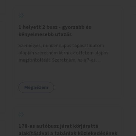
egyéb vendéglátó egység nyújtana lehetőgét
ilyen formában a jótékonykodásra. Ennek
ösztönzésére lehetne pályázati lehetőséget
(pénzbeli támogatást) nyújtani a kávézóknak,
1 helyett 2 busz - gyorsabb és
de lehet, hogy az is elegendő, ha egy egységes
kényelmesebb utazás
logó, embléma, felirat hirdetné, hogy "Nálunk
Személyes, mindennapos tapasztalatom
is rendelhető kávét a falra".
alapján szeretném kérni az ötletem alapos
megfontolását. Szeretném, ha a 7-es
buszcsalád (7,8,110,112,133) mindkét irányban
a Tisza István tér nevű megállóit aránylag kis
beavatkozással átalakítanák úgy, hogy
Megnézem
egyszerre kettő busz is be tudjon állni az
öbölbe. Jelenleg biztonságosan csak egy jármű
tud beállni és kinyitni az ajtókat. A szorosan
mögötte haladó biztonsági okokból nem nyit
ajtót, csak ha az első már elhagyja a megállót
és ő szabályosan be nem tud állni a megállóba.
178-as autóbusz járat körjárattá
A környéken a tömegközlekedés csúcsidőben
alakításával a tabániak közlekedésének