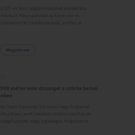
Kálvin tér-Corvin negyed utat megspórolva 10-
A 231-es busz végállomásának kialakítása
15 perccel rövidítheti az utazási idejét.
indokolt Rákospalotán az Epres sor és
Széchenyi tér találkozásánál, amihez a
szükséges hely is rendelkezésre áll csak beljebb
kell vinni a megállót egy busz szélességgel. A
jelenlegi helyzetben kerülgetik az álló buszt a
Megnézem
végállomáson, ami jelenleg egy sima
megállóként üzemel és, amibe már bele is
hajtottak egyszer, azóta elakadásjelzővel
várakozik, mert ez egy tényleges végállomás,
de a többi autósnak is bosszúságot és
veszélyforrást jelent a buszok kerülgetése,
500 méter mini dzsungel a szürke beton
pedig meg van a hely a végállomás
ellen
kialakítására. Zebrát is fel lehetne festetni,
Az Illyés Gyula egy 2x2 sávos nagy forgalmú
eme frekventált helyre az Epres sor és Bácska
útszakasz, amit mindkét oldalon lakóházak
utca kereszteződéséhez a jelentős
szegélyeznek. nagy a gyalogos forgalom is
gyalogosforgalom miatt, mert távolsági
minden napszakban. A közlekedési irányokat
buszmegálló, templom, posta, iskola is