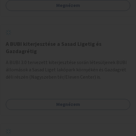
Megnézem
barátságosabbá és zöldebbé lehetne tenni a megállókat.
A BUBI kiterjesztése a Sasad Ligetig és
Gazdagrétig
A BUBI 3.0 tervezett kiterjesztése során létesüljenek BUBI
állomások a Sasad Liget lakópark környékén és Gazdagrét
déli részén (Nagyszeben tér/Eleven Center) is.
Megnézem