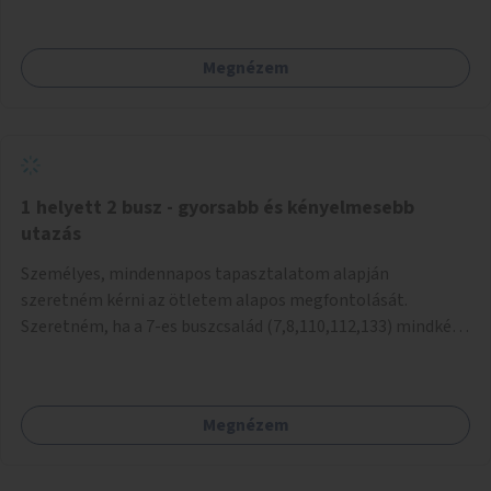
mivel nem üzletszerű a tevékenység.) Közösségi téren a
piacokkal nem konkurál.
Megnézem
1 helyett 2 busz - gyorsabb és kényelmesebb
utazás
Személyes, mindennapos tapasztalatom alapján
szeretném kérni az ötletem alapos megfontolását.
Szeretném, ha a 7-es buszcsalád (7,8,110,112,133) mindkét
irányban a Tisza István tér nevű megállóit aránylag kis
beavatkozással átalakítanák úgy, hogy egyszerre kettő
busz is be tudjon állni az öbölbe. Jelenleg biztonságosan
Megnézem
csak egy jármű tud beállni és kinyitni az ajtókat. A szorosan
mögötte haladó biztonsági okokból nem nyit ajtót, csak ha
az első már elhagyja a megállót és ő szabályosan be nem