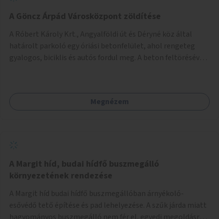
A Göncz Árpád Városközpont zöldítése
A Róbert Károly Krt., Angyalföldi út és Déryné köz által
határolt parkoló egy óriási betonfelület, ahol rengeteg
gyalogos, biciklis és autós fordul meg. A beton feltörésével,
virágágyások létesítésével, fák ültetésével a terület
kellemesebbé, élhetőbbá varázsolható. Az Angyalföldi út
menti járda és a parkoló közé kellene egy zöld sáv,
Megnézem
virágágyásokkal a meglévő fák alá, a lakóépület felőli két
autósáv közé fákat lehetne ültetni, illetve a parkoló és a
járda / bicikliút közé is jók lennének fák.
A Margit híd, budai hídfő buszmegálló
környezetének rendezése
A Margit híd budai hídfő buszmegállóban árnyékoló-
esővédő tető építése és pad lehelyezése. A szűk járda miatt
hagyományos buszmegálló nem fér el, egyedi megoldásra