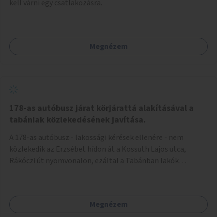
kell várni egy csatlakozásra.
Megnézem
178-as autóbusz járat körjárattá alakításával a
tabániak közlekedésének javítása.
A 178-as autóbusz - lakossági kérések ellenére - nem
közlekedik az Erzsébet hídon át a Kossuth Lajos utca,
Rákóczi út nyomvonalon, ezáltal a Tabánban lakók
belvárosba jutásának minősége jelentősen romlott a
változtatás óta! Nem tudnak továbbá a Tabániak közvetlen
járattal feljutni a Naphegyre, ahol iskola és óvoda is van a
Megnézem
körzetben élők számára. Megoldás lenne, ha a 178-as