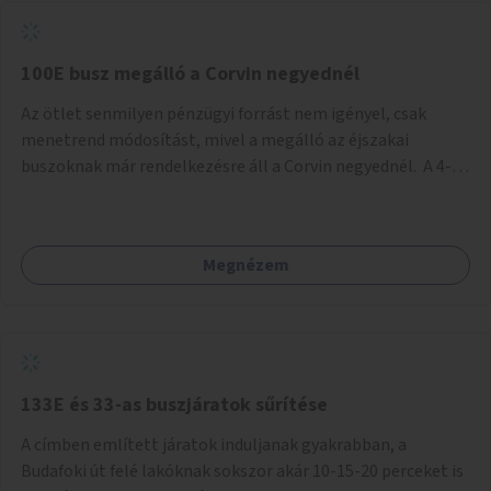
tud állni a megállóba. A környéken a tömegközlekedés
csúcsidőben már most is fullos, a Bosnyák téri beruházások
befejeztével hatványozódni fog az utazási igény.
100E busz megálló a Corvin negyednél
Az ötlet senmilyen pénzügyi forrást nem igényel, csak
menetrend módosítást, mivel a megálló az éjszakai
buszoknak már rendelkezésre áll a Corvin negyednél. A 4-es
és 6-os villamos vonalához közel élőknek a repülőtérre
kijutást, illetve onnan hazajutást nagyban megkönnyítené,
ha a 100E reptéri busz a Corvin negyed metrómegállónál is
Megnézem
megállna - főleg éjjel, amikor a metró nem jár, és a 200E
busz is sokkal ritkábban. Az utazási időt a belvárosban
100E-re fel-/leszállóknak ez az egyetlen plusz megálló
nem hosszabbítaná meg sokkal, a 4-6 vonalán lakóknak
viszont a Kálvin tér-Corvin negyed utat megspórolva 10-15
perccel rövidítheti az utazási idejét.
133E és 33-as buszjáratok sűrítése
A címben említett járatok induljanak gyakrabban, a
Budafoki út felé lakóknak sokszor akár 10-15-20 perceket is