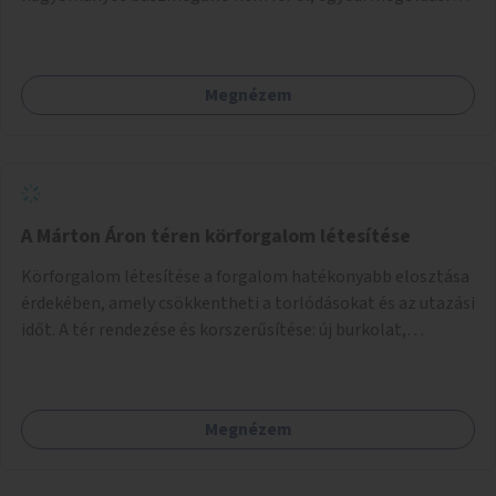
lenne szükség.
Megnézem
A Márton Áron téren körforgalom létesítése
Körforgalom létesítése a forgalom hatékonyabb elosztása
érdekében, amely csökkentheti a torlódásokat és az utazási
időt. A tér rendezése és korszerűsítése: új burkolat,
zöldfelületek, modern közösségi tér kialakítása, hogy a
hely valódi köztérré váljon, ahol az emberek szívesen
időznek.
Megnézem