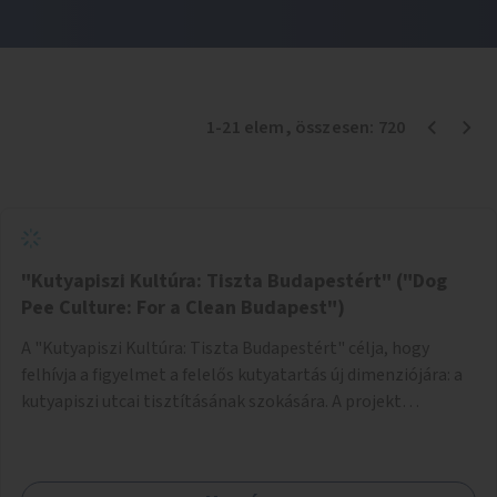
1
-
21
elem
, összesen:
720
"Kutyapiszi Kultúra: Tiszta Budapestért" ("Dog
Pee Culture: For a Clean Budapest")
A "Kutyapiszi Kultúra: Tiszta Budapestért" célja, hogy
felhívja a figyelmet a felelős kutyatartás új dimenziójára: a
kutyapiszi utcai tisztításának szokására. A projekt
keretében szeretnénk edukálni a kutyatulajdonosokat,
hogy séta közben, amikor kedvencük a járdára vizel, egy
palack vízzel öblítsék le azt, ezzel hozzájárulva a tiszta,