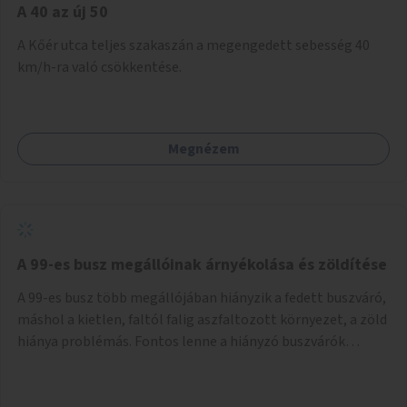
A 40 az új 50
A Kőér utca teljes szakaszán a megengedett sebesség 40
km/h-ra való csökkentése.
Megnézem
A 99-es busz megállóinak árnyékolása és zöldítése
A 99-es busz több megállójában hiányzik a fedett buszváró,
máshol a kietlen, faltól falig aszfaltozott környezet, a zöld
hiánya problémás. Fontos lenne a hiányzó buszvárók
pótlása és az árnyékolás megoldása. Mindezt a zöldítéssel
is össze lehetne kötni: ahol megoldható, ott az utasváróra
vagy akár önálló rácsozatra futtatott növényekkel