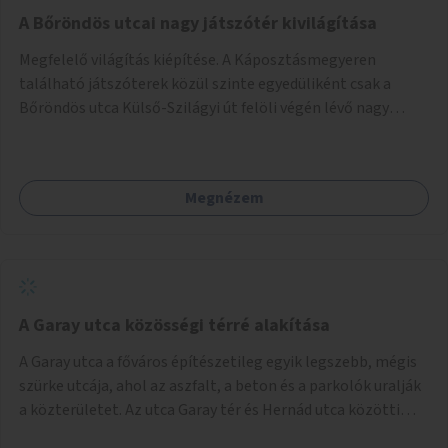
A Bőröndös utcai nagy játszótér kivilágítása
Megfelelő világítás kiépítése. A Káposztásmegyeren
található játszóterek közül szinte egyedüliként csak a
Bőröndös utca Külső-Szilágyi út felöli végén lévő nagy
játszótér nem rendelkezik közvilágítással, ami miatt a őszi
és téli hónapokban nem lehet ide járni a gyerekekkel.
Megnézem
A Garay utca közösségi térré alakítása
A Garay utca a főváros építészetileg egyik legszebb, mégis
szürke utcája, ahol az aszfalt, a beton és a parkolók uralják
a közterületet. Az utca Garay tér és Hernád utca közötti
szakasza tökéletes tere lehetne egy zöld és közösségbarát