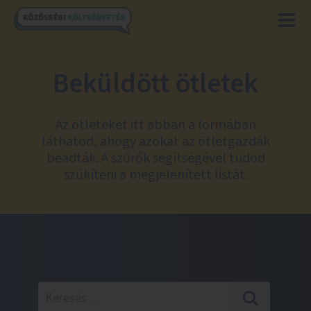
Beküldött ötletek
Az ötleteket itt abban a formában
láthatod, ahogy azokat az ötletgazdák
beadták. A szűrők segítségével tudod
szűkíteni a megjelenített listát.