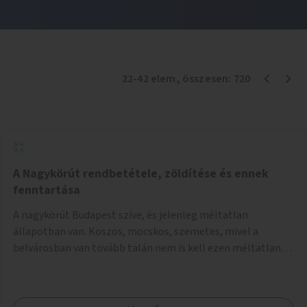
22
-
42
elem
, összesen:
720
A Nagykörút rendbetétele, zöldítése és ennek
fenntartása
A nagykörút Budapest szíve, és jelenleg méltatlan
állapotban van. Koszos, mocskos, szemetes, mivel a
belvárosban van tovább talán nem is kell ezen méltatlan,
igénytelen állapotot bemutatni. Ezen áldatlan helyzetet
szükséges felszámolni, a közterület állandó és rendszeres
tisztán tartásával, és nagy szükség lenne megfelelő