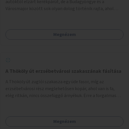
autóktól elzárt kerékpárút, de a Budagyöngye és a
Városmajor között sok olyan dolog történik rajta, ahol
nagyon kell figyelni (villamos keresztezi, 4 sávos autóúton
halad át, lámpa nélküli kereszteződések vannak rajta). Az
ötletem az, hogy ezt a szakaszt egy oktató jellegű,
Megnézem
bemutató kerékpárúttá varázsoljuk, ahol a gyerekek a valós
forgalomban megtehetik első útjaikat (szülői
felügyelettel). Ez egy nagyon forgalmas szakasz és nagyon
sok gyerekkel közlekedő szülőt látni nap, mint, nap, sok az
iskola, óvoda a környéken. Dupla kitáblázásokkal,
fényvisszaverős táblákkal, az aszfalt erősebb színre
A Thököly út erzsébetvárosi szakaszának fásítása
festésével és egyéb oktató táblákkal valósítanám meg az
A Thököly út zuglói szakasza egy üde fasor, míg az
ötletet.
erzsébetvárosi rész meglehetősen kopár, ahol van is fa,
elég ritkán, nincs összefüggő árnyékuk. Erre a forgalmas
erzsébetvárosi útszakaszra a meglévő fasor sűrítésére,
illetve ahol a közművek engedik, új fák ültetésére lenne
szükség.
Megnézem