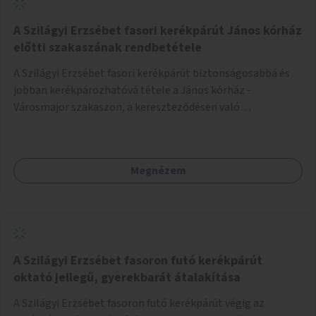
A Szilágyi Erzsébet fasori kerékpárút János kórház
előtti szakaszának rendbetétele
A Szilágyi Erzsébet fasori kerékpárút biztonságosabbá és
jobban kerékpározhatóvá tétele a János kórház -
Városmajor szakaszon, a kereszteződésen való
átvezetésnél kb a Majorkáig, az útpálya javításával, a
kerékpárút egyértelműbb felfestésével, a gyalogos
forgalomtól való jobb elkülönítésével, esetleg ésszerűbb
Megnézem
útvonal kijelölésével.
A Szilágyi Erzsébet fasoron futó kerékpárút
oktató jellegű, gyerekbarát átalakítása
A Szilágyi Erzsébet fasoron futó kerékpárút végig az