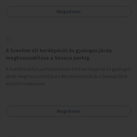
Megnézem
A Szerémi úti kerékpárút és gyalogos járda
meghosszabítása a Savoya parkig
A Szerémi úttal párhuzamosan futó kerékpár út és gyalogos
járda meghosszabbítása a Mezőkövesd út és a Savoya Park
közötti szakaszon.
Megnézem