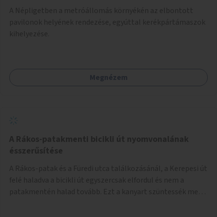
A Népligetben a metróállomás környékén az elbontott
pavilonok helyének rendezése, egyúttal kerékpártámaszok
kihelyezése.
Megnézem
A Rákos-patakmenti bicikli út nyomvonalának
ésszerűsítése
A Rákos-patak és a Füredi utca találkozásánál, a Kerepesi út
felé haladva a bicikli út egyszercsak elfordul és nem a
patakmentén halad tovább. Ezt a kanyart szüntessék meg
és a bicikli út a patakmentén haladjon tovább.