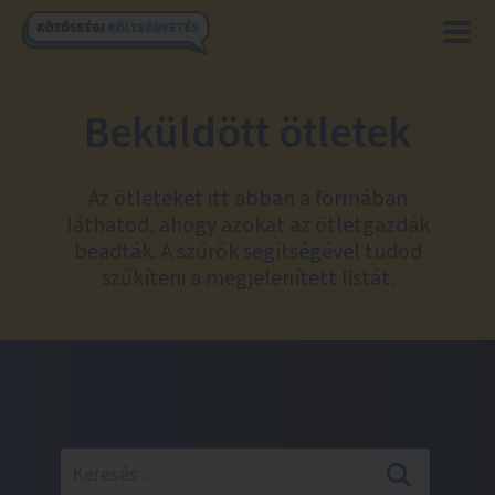
Beküldött ötletek
Az ötleteket itt abban a formában
láthatod, ahogy azokat az ötletgazdák
beadták. A szűrők segítségével tudod
szűkíteni a megjelenített listát.