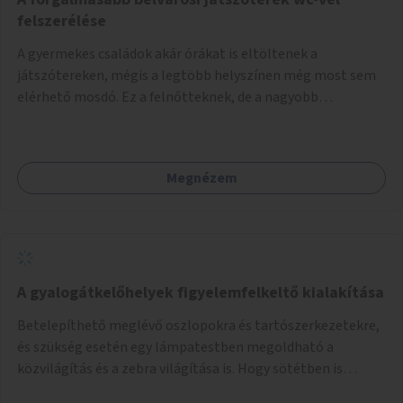
felszerélése
A gyermekes családok akár órákat is eltöltenek a
játszótereken, mégis a legtöbb helyszínen még most sem
elérhető mosdó. Ez a felnőtteknek, de a nagyobb
gyerekeknek is kellemetlen, a mobil wc is megoldás lenne,
vagy olyan, ami fizetős, de fogadjon el bankkártyàt is!
Megnézem
A gyalogátkelőhelyek figyelemfelkeltő kialakítása
Betelepíthető meglévő oszlopokra és tartószerkezetekre,
és szükség esetén egy lámpatestben megoldható a
közvilágítás és a zebra világítása is. Hogy sötétben is
látható legyen zebrák.