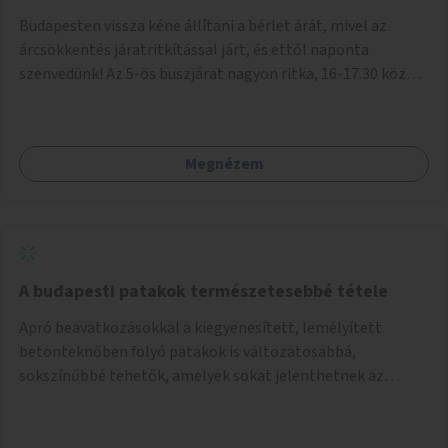
Budapesten vissza kéne állítani a bérlet árát, mivel az
árcsökkentés járatritkítással járt, és ettől naponta
szenvedünk! Az 5-ös buszjárat nagyon ritka, 16-17.30 között
annyira zsúfolt MINDEN NAP, hogy leszállni, felszállni
nehéz, egy szardíniásdoboz, mindenki szenved. 17 megállót
kell utaznunk, gyerekkel együtt minden nap. Sokkal többet
Megnézem
érnénk vele, ha növelnék a bérlet árát és gyakorítanák a
járatokat. 9500 vagy 8950 Ft teljesen mindegy egy család
költségvetésében, a közlekedésben viszont sokkal jobban
megéreznénk.
A budapesti patakok természetesebbé tétele
Apró beavatkozásokkal a kiegyenesített, lemélyített
betonteknőben folyó patakok is változatosabbá,
sokszínűbbé tehetők, amelyek sokat jelenthetnek az
élővilág, az azon keresztül nekünk, emberek számára is. Bár
mindenféle árvízvédelmi szabályozás, "költséghatékony"
karbantartás a legegyenesebb, legszabályosabbbnak tűnő