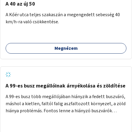
A 40 az új 50
A Kőér utca teljes szakaszán a megengedett sebesség 40
km/h-ra való csökkentése.
Megnézem
A 99-es busz megállóinak árnyékolása és zöldítése
A 99-es busz több megállójában hiányzik a fedett buszváró,
máshol a kietlen, faltól falig aszfaltozott környezet, a zöld
hiánya problémás. Fontos lenne a hiányzó buszvárók
pótlása és az árnyékolás megoldása. Mindezt a zöldítéssel
is össze lehetne kötni: ahol megoldható, ott az utasváróra
vagy akár önálló rácsozatra futtatott növényekkel