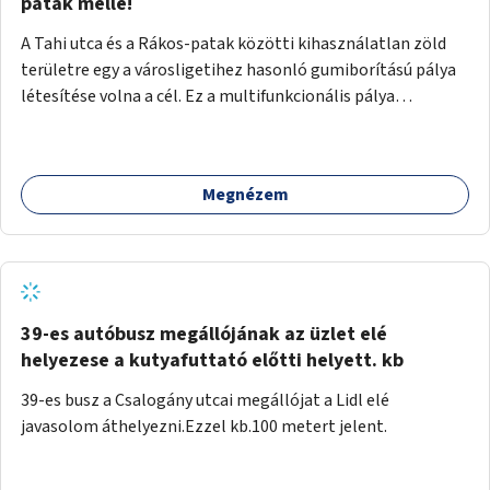
gyalogosforgalom miatt, mert távolsági buszmegálló,
patak mellé!
templom, posta, iskola is található a közelben.
A Tahi utca és a Rákos-patak közötti kihasználatlan zöld
területre egy a városligetihez hasonló gumiborítású pálya
létesítése volna a cél. Ez a multifunkcionális pálya
praktikus, mivel egyszerre űzhető röplabda, tollaslabda,
illetve lábtenisz is, az állítható hálónak köszönhetően.
Megnézem
39-es autóbusz megállójának az üzlet elé
helyezese a kutyafuttató előtti helyett. kb
39-es busz a Csalogány utcai megállójat a Lidl elé
javasolom áthelyezni.Ezzel kb.100 metert jelent.