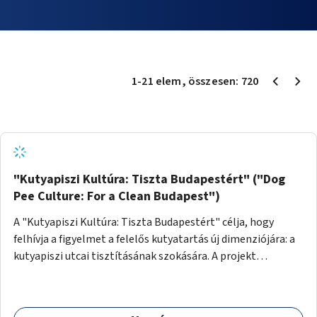
1
-
21
elem
, összesen:
720
"Kutyapiszi Kultúra: Tiszta Budapestért" ("Dog
Pee Culture: For a Clean Budapest")
A "Kutyapiszi Kultúra: Tiszta Budapestért" célja, hogy
felhívja a figyelmet a felelős kutyatartás új dimenziójára: a
kutyapiszi utcai tisztításának szokására. A projekt
keretében szeretnénk edukálni a kutyatulajdonosokat,
hogy séta közben, amikor kedvencük a járdára vizel, egy
palack vízzel öblítsék le azt, ezzel hozzájárulva a tiszta,