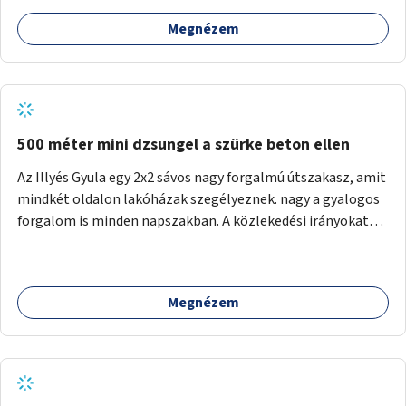
Megnézem
500 méter mini dzsungel a szürke beton ellen
Az Illyés Gyula egy 2x2 sávos nagy forgalmú útszakasz, amit
mindkét oldalon lakóházak szegélyeznek. nagy a gyalogos
forgalom is minden napszakban. A közlekedési irányokat
egy sivár zöldsáv választja el, ami kiválóan alkalmas lenne
egy nagy biodiverzitású hosszú kert kialakítására, több
szintű növényzettel, öntözőrendszerrel, esetleg
Megnézem
valamilyen vizes attrakcióval ami végfut mind az 500m-en.