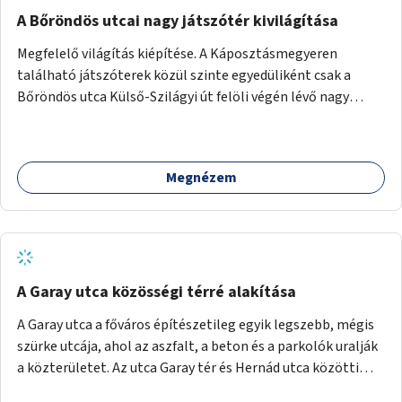
A Bőröndös utcai nagy játszótér kivilágítása
Megfelelő világítás kiépítése. A Káposztásmegyeren
található játszóterek közül szinte egyedüliként csak a
Bőröndös utca Külső-Szilágyi út felöli végén lévő nagy
játszótér nem rendelkezik közvilágítással, ami miatt a őszi
és téli hónapokban nem lehet ide járni a gyerekekkel.
Megnézem
A Garay utca közösségi térré alakítása
A Garay utca a főváros építészetileg egyik legszebb, mégis
szürke utcája, ahol az aszfalt, a beton és a parkolók uralják
a közterületet. Az utca Garay tér és Hernád utca közötti
szakasza tökéletes tere lehetne egy zöld és közösségbarát