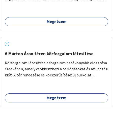
lenne szükség.
Megnézem
A Márton Áron téren körforgalom létesítése
Körforgalom létesítése a forgalom hatékonyabb elosztása
érdekében, amely csökkentheti a torlódásokat és az utazási
időt. A tér rendezése és korszerűsítése: új burkolat,
zöldfelületek, modern közösségi tér kialakítása, hogy a
hely valódi köztérré váljon, ahol az emberek szívesen
időznek.
Megnézem