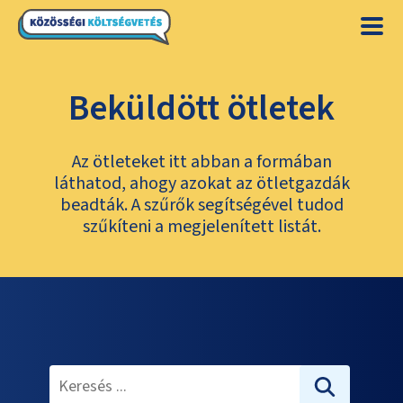
Beküldött ötletek
Az ötleteket itt abban a formában
láthatod, ahogy azokat az ötletgazdák
beadták. A szűrők segítségével tudod
szűkíteni a megjelenített listát.