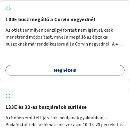
tud állni a megállóba. A környéken a tömegközlekedés
csúcsidőben már most is fullos, a Bosnyák téri beruházások
befejeztével hatványozódni fog az utazási igény.
100E busz megálló a Corvin negyednél
Az ötlet senmilyen pénzügyi forrást nem igényel, csak
menetrend módosítást, mivel a megálló az éjszakai
buszoknak már rendelkezésre áll a Corvin negyednél. A 4-es
és 6-os villamos vonalához közel élőknek a repülőtérre
kijutást, illetve onnan hazajutást nagyban megkönnyítené,
ha a 100E reptéri busz a Corvin negyed metrómegállónál is
Megnézem
megállna - főleg éjjel, amikor a metró nem jár, és a 200E
busz is sokkal ritkábban. Az utazási időt a belvárosban
100E-re fel-/leszállóknak ez az egyetlen plusz megálló
nem hosszabbítaná meg sokkal, a 4-6 vonalán lakóknak
viszont a Kálvin tér-Corvin negyed utat megspórolva 10-15
perccel rövidítheti az utazási idejét.
133E és 33-as buszjáratok sűrítése
A címben említett járatok induljanak gyakrabban, a
Budafoki út felé lakóknak sokszor akár 10-15-20 perceket is