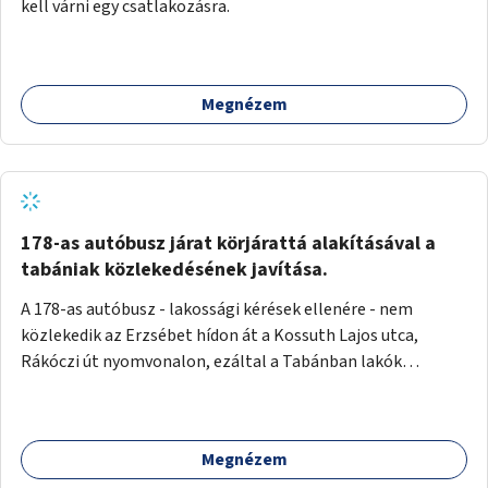
kell várni egy csatlakozásra.
Megnézem
178-as autóbusz járat körjárattá alakításával a
tabániak közlekedésének javítása.
A 178-as autóbusz - lakossági kérések ellenére - nem
közlekedik az Erzsébet hídon át a Kossuth Lajos utca,
Rákóczi út nyomvonalon, ezáltal a Tabánban lakók
belvárosba jutásának minősége jelentősen romlott a
változtatás óta! Nem tudnak továbbá a Tabániak közvetlen
járattal feljutni a Naphegyre, ahol iskola és óvoda is van a
Megnézem
körzetben élők számára. Megoldás lenne, ha a 178-as