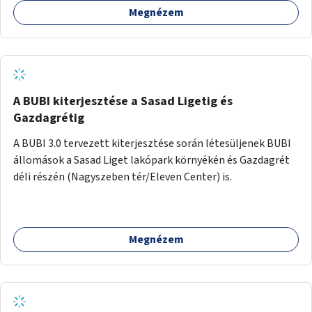
Megnézem
barátságosabbá és zöldebbé lehetne tenni a megállókat.
A BUBI kiterjesztése a Sasad Ligetig és
Gazdagrétig
A BUBI 3.0 tervezett kiterjesztése során létesüljenek BUBI
állomások a Sasad Liget lakópark környékén és Gazdagrét
déli részén (Nagyszeben tér/Eleven Center) is.
Megnézem