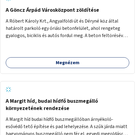
A Göncz Árpád Városközpont zöldítése
A Róbert Károly Krt., Angyalföldi út és Déryné köz által
határolt parkoló egy óriási betonfelület, ahol rengeteg
gyalogos, biciklis és autós fordul meg. A beton feltörésével,
virágágyások létesítésével, fák ültetésével a terület
kellemesebbé, élhetőbbá varázsolható. Az Angyalföldi út
menti járda és a parkoló közé kellene egy zöld sáv,
Megnézem
virágágyásokkal a meglévő fák alá, a lakóépület felőli két
autósáv közé fákat lehetne ültetni, illetve a parkoló és a
járda / bicikliút közé is jók lennének fák.
A Margit híd, budai hídfő buszmegálló
környezetének rendezése
A Margit híd budai hídfő buszmegállóban árnyékoló-
esővédő tető építése és pad lehelyezése. A szűk járda miatt
hagyományos buszmegálló nem fér el, egyedi megoldásra