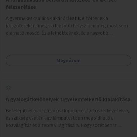
felszerélése
A gyermekes családok akár órákat is eltöltenek a
játszótereken, mégis a legtöbb helyszínen még most sem
elérhető mosdó. Ez a felnőtteknek, de a nagyobb
gyerekeknek is kellemetlen, a mobil wc is megoldás lenne,
vagy olyan, ami fizetős, de fogadjon el bankkártyàt is!
Megnézem
A gyalogátkelőhelyek figyelemfelkeltő kialakítása
Betelepíthető meglévő oszlopokra és tartószerkezetekre,
és szükség esetén egy lámpatestben megoldható a
közvilágítás és a zebra világítása is. Hogy sötétben is
látható legyen zebrák.