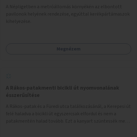
A Népligetben a metróállomás környékén az elbontott
pavilonok helyének rendezése, egyúttal kerékpártámaszok
kihelyezése.
Megnézem
A Rákos-patakmenti bicikli út nyomvonalának
ésszerűsítése
A Rákos-patak és a Füredi utca találkozásánál, a Kerepesi út
felé haladva a bicikli út egyszercsak elfordul és nem a
patakmentén halad tovább. Ezt a kanyart szüntessék meg
és a bicikli út a patakmentén haladjon tovább.