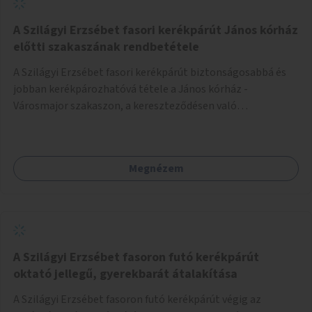
A Szilágyi Erzsébet fasori kerékpárút János kórház
előtti szakaszának rendbetétele
A Szilágyi Erzsébet fasori kerékpárút biztonságosabbá és
jobban kerékpározhatóvá tétele a János kórház -
Városmajor szakaszon, a kereszteződésen való
átvezetésnél kb a Majorkáig, az útpálya javításával, a
kerékpárút egyértelműbb felfestésével, a gyalogos
forgalomtól való jobb elkülönítésével, esetleg ésszerűbb
Megnézem
útvonal kijelölésével.
A Szilágyi Erzsébet fasoron futó kerékpárút
oktató jellegű, gyerekbarát átalakítása
A Szilágyi Erzsébet fasoron futó kerékpárút végig az