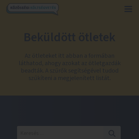
Beküldött ötletek
Az ötleteket itt abban a formában
láthatod, ahogy azokat az ötletgazdák
beadták. A szűrők segítségével tudod
szűkíteni a megjelenített listát.