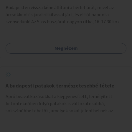
Budapesten vissza kéne állítani a bérlet árát, mivel az
árcsökkentés járatritkítással járt, és ettől naponta
szenvedünk! Az 5-ös buszjárat nagyon ritka, 16-17.30 között
annyira zsúfolt MINDEN NAP, hogy leszállni, felszállni
nehéz, egy szardíniásdoboz, mindenki szenved. 17 megállót
kell utaznunk, gyerekkel együtt minden nap. Sokkal többet
Megnézem
érnénk vele, ha növelnék a bérlet árát és gyakorítanák a
járatokat. 9500 vagy 8950 Ft teljesen mindegy egy család
költségvetésében, a közlekedésben viszont sokkal jobban
megéreznénk.
A budapesti patakok természetesebbé tétele
Apró beavatkozásokkal a kiegyenesített, lemélyített
betonteknőben folyó patakok is változatosabbá,
sokszínűbbé tehetők, amelyek sokat jelenthetnek az
élővilág, az azon keresztül nekünk, emberek számára is. Bár
mindenféle árvízvédelmi szabályozás, "költséghatékony"
karbantartás a legegyenesebb, legszabályosabbbnak tűnő