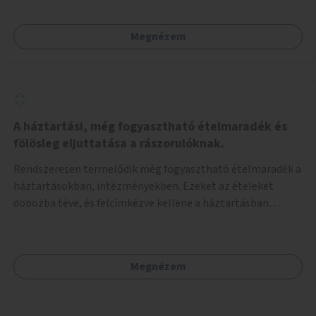
Megnézem
A háztartási, még fogyasztható ételmaradék és
fölösleg eljuttatása a rászorulóknak.
Rendszeresen termelődik még fogyasztható ételmaradék a
háztartásokban, intézményekben. Ezeket az ételeket
dobozba téve, és felcímkézve kellene a háztartásban
élőknek, vagy konyhai dolgozónak betenni egy erre a célra
készített szekrénybe. A címkén az étel neve szerepelne, és a
kihelyezés pontos ideje. (A szekrények belső elrendezését,
Megnézem
rekeszeit, beosztását nem tudom, hogy itt kell-e leírni.)
Önkormányzati tulajdonban lévő köztéren kell elhelyezni.
Tehát ha pl marad valamilyen ételből, vagy túl sokat