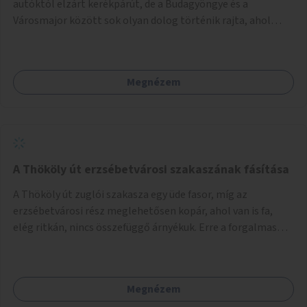
autóktól elzárt kerékpárút, de a Budagyöngye és a
Városmajor között sok olyan dolog történik rajta, ahol
nagyon kell figyelni (villamos keresztezi, 4 sávos autóúton
halad át, lámpa nélküli kereszteződések vannak rajta). Az
ötletem az, hogy ezt a szakaszt egy oktató jellegű,
Megnézem
bemutató kerékpárúttá varázsoljuk, ahol a gyerekek a valós
forgalomban megtehetik első útjaikat (szülői
felügyelettel). Ez egy nagyon forgalmas szakasz és nagyon
sok gyerekkel közlekedő szülőt látni nap, mint, nap, sok az
iskola, óvoda a környéken. Dupla kitáblázásokkal,
fényvisszaverős táblákkal, az aszfalt erősebb színre
A Thököly út erzsébetvárosi szakaszának fásítása
festésével és egyéb oktató táblákkal valósítanám meg az
A Thököly út zuglói szakasza egy üde fasor, míg az
ötletet.
erzsébetvárosi rész meglehetősen kopár, ahol van is fa,
elég ritkán, nincs összefüggő árnyékuk. Erre a forgalmas
erzsébetvárosi útszakaszra a meglévő fasor sűrítésére,
illetve ahol a közművek engedik, új fák ültetésére lenne
szükség.
Megnézem