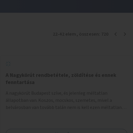
22
-
42
elem
, összesen:
720
A Nagykörút rendbetétele, zöldítése és ennek
fenntartása
A nagykörút Budapest szíve, és jelenleg méltatlan
állapotban van. Koszos, mocskos, szemetes, mivel a
belvárosban van tovább talán nem is kell ezen méltatlan,
igénytelen állapotot bemutatni. Ezen áldatlan helyzetet
szükséges felszámolni, a közterület állandó és rendszeres
tisztán tartásával, és nagy szükség lenne megfelelő