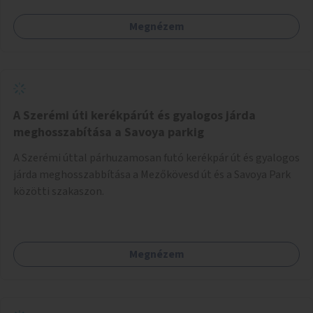
Megnézem
A Szerémi úti kerékpárút és gyalogos járda
meghosszabítása a Savoya parkig
A Szerémi úttal párhuzamosan futó kerékpár út és gyalogos
járda meghosszabbítása a Mezőkövesd út és a Savoya Park
közötti szakaszon.
Megnézem