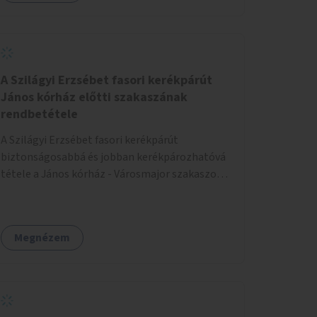
A Szilágyi Erzsébet fasori kerékpárút
János kórház előtti szakaszának
rendbetétele
A Szilágyi Erzsébet fasori kerékpárút
biztonságosabbá és jobban kerékpározhatóvá
tétele a János kórház - Városmajor szakaszon,
a kereszteződésen való átvezetésnél kb a
Majorkáig, az útpálya javításával, a kerékpárút
egyértelműbb felfestésével, a gyalogos
Megnézem
forgalomtól való jobb elkülönítésével, esetleg
ésszerűbb útvonal kijelölésével.