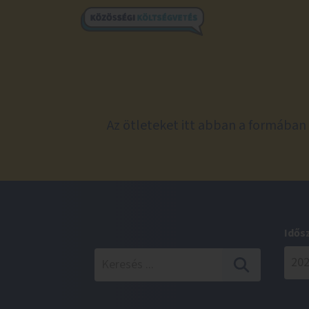
Az ötleteket itt abban a formában 
Idős