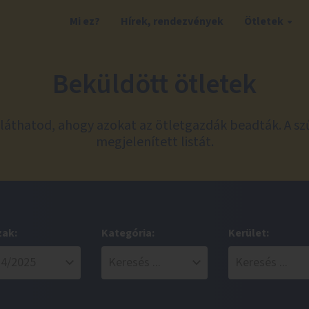
Mi ez?
Hírek, rendezvények
Ötletek
Beküldött ötletek
láthatod, ahogy azokat az ötletgazdák beadták. A sz
megjelenített listát.
zak:
Kategória:
Kerület: