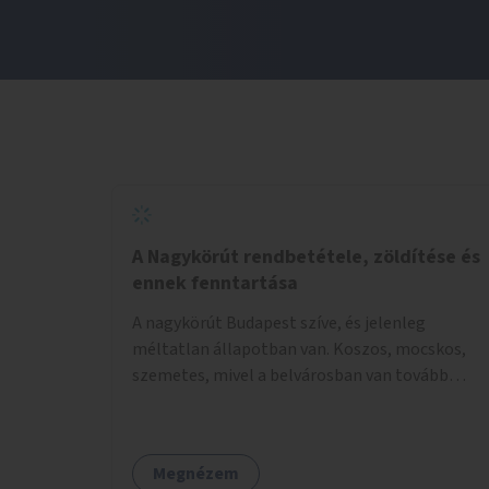
A Nagykörút rendbetétele, zöldítése és
ennek fenntartása
A nagykörút Budapest szíve, és jelenleg
méltatlan állapotban van. Koszos, mocskos,
szemetes, mivel a belvárosban van tovább
talán nem is kell ezen méltatlan, igénytelen
állapotot bemutatni. Ezen áldatlan helyzetet
szükséges felszámolni, a közterület állandó és
Megnézem
rendszeres tisztán tartásával, és nagy szükség