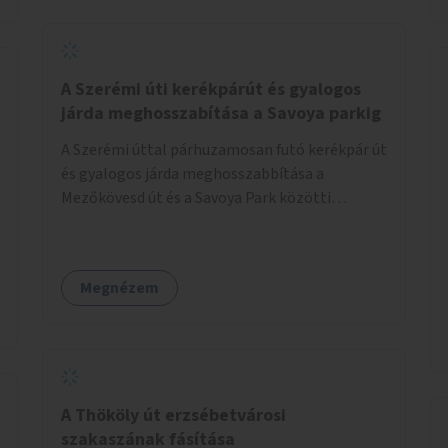
jelölt, és burkolati jellel elválasztott gyalog-
és kerékpárútra lenne itt szükség, ahogy a
Bálna mellett is. A jelenlegi állapot
tarthatatlan, ugyanis a trehányul kirakott
A Szerémi úti kerékpárút és gyalogos
táblákból az se derül ki, hogy szabad-e ott
járda meghosszabítása a Savoya parkig
kerékpározni.
A Szerémi úttal párhuzamosan futó kerékpár út
és gyalogos járda meghosszabbítása a
Mezőkövesd út és a Savoya Park közötti
szakaszon.
Megnézem
A Thököly út erzsébetvárosi
szakaszának fásítása