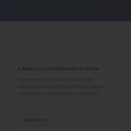
A Nehru part biciklizhetővé tétele
A Nehru parton sétálók sokszor teljes
szélességben foglalják az utat, ami nagyon
megnehezíti a kerékpározást. A kirakott
fotelek is csak a rajta ülőknek kényelmes,
mindenki másnak akadály, ezért el kellene őket
távolítani. A kikötőbakokat, ha megoldható, át
Megnézem
kellene helyezni a kerítés másik oldalára,
közvetlenül a partfal tetejére. Egyértelműen