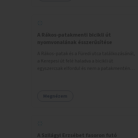
lenne megfelelő szállást nyújtani a
hajléktalanoknak (és nemcsak éjszakára).
Kritikus pontnak tartom az utcai telefonfülkék
helyzetét, melyet a szolgáltatóval
együttműködve szükséges lenne felszámolni,
A Rákos-patakmenti bicikli út
hiszen manapság ezeket már senki nem
nyomvonalának ésszerűsítése
használja. Bűzlenek, fertőzésveszélyesek, az
A Rákos-patak és a Füredi utca találkozásánál,
egész körút képét rontják. Helyükön érdemes
a Kerepesi út felé haladva a bicikli út
lenne megfontolni, hogy ott zöldítés, virágok
egyszercsak elfordul és nem a patakmentén
kihelyezése történjen, amit persze
halad tovább. Ezt a kanyart szüntessék meg és
rendszeresen ápolnak, karbantartanak.
a bicikli út a patakmentén haladjon tovább.
Megnézem
A Szilágyi Erzsébet fasoron futó