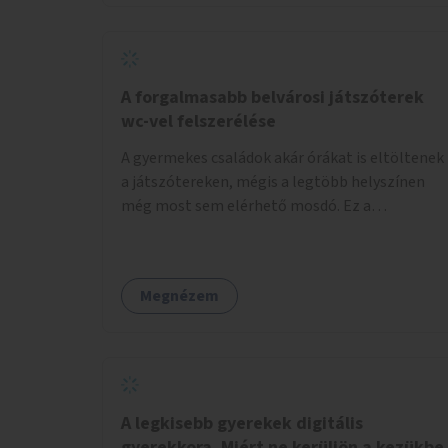
növelnék a bérlet árát és gyakorítanák a
járatokat. 9500 vagy 8950 Ft teljesen mindegy
egy család költségvetésében, a közlekedésben
viszont sokkal jobban megéreznénk.
A forgalmasabb belvárosi játszóterek
wc-vel felszerélése
A gyermekes családok akár órákat is eltöltenek
a játszótereken, mégis a legtöbb helyszínen
még most sem elérhető mosdó. Ez a
felnőtteknek, de a nagyobb gyerekeknek is
kellemetlen, a mobil wc is megoldás lenne,
vagy olyan, ami fizetős, de fogadjon el
Megnézem
bankkártyàt is!
A legkisebb gyerekek digitális
gyerekkora. Miért ne kerüljön a kezükbe