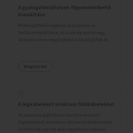
élőlényeknek kedvez. Apróbb
A gyalogátkelőhelyek figyelemfelkeltő
beavatkozásokkal, a szabályozások gondos
kialakítása
áttekintésével, ésszerű módosításával, azok
Betelepíthető meglévő oszlopokra és
betartása mellett változatosabbá tennénk a
tartószerkezetekre, és szükség esetén egy
budapesti patakok nagyvízi, ahol lehetőség van
lámpatestben megoldható a közvilágítás és a
rá, kisvízi medrét. A nagyvízi mederbe őshonos
zebra világítása is. Hogy sötétben is látható
fás és lágyszárú növényfajok
legyen zebrák.
visszatelepítésével változatossabbá tehetők a
rézsűk, mint élőhely. Emellett a kisvízi
Megnézem
mederben drága revitalizáció híján, apróbb
mesterséges és természetes beavatkozásokkal
érhető el, hogy változatosabb legyen a kisvízi
meder.
A légkábeleket kiváltani földkábelekkel
Az áramszolgáltatóval karöltve a városi
légkábeleket ki kellene váltani földkábelekkel
(lehetõség szerint akár napkitörés hatásai