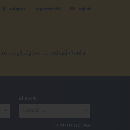
Belépés
Regisztráció
English
űrők segítségével tudod szűkíteni a
Állapot:
Feltételek törlése