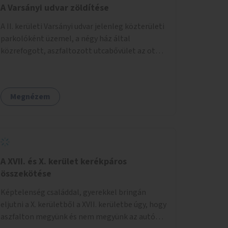
A Varsányi udvar zöldítése
A II. kerületi Varsányi udvar jelenleg közterületi
parkolóként üzemel, a négy ház által
közrefogott, aszfaltozott utcabővület az ott
parkoló 12 autót szolgálja ki. Ehelyett
szeretnénk, hogy itt egy olyan, két részből álló
magasított zöldfelület jöjjön létre, amely a
Megnézem
Varsányi Irén utca bővületeként és a megújult
Széna térrel való összekapcsolásaként a helyi
lakosok és az átmenő gyalogos forgalom
számára is lehetőséget nyújtson rekreációs
célokra. A Varsányi Irén utca és a Varsányi udvar
jelenleg két különálló közterületként
A XVII. és X. kerület kerékpáros
viselkedik, elválasztja őket a biciklisáv és a
összekötése
mellette lévő járda, az ötlet a két közterület
Képtelenség családdal, gyerekkel bringán
összekapcsolását szorgalmazza. A
eljutni a X. kerületből a XVII. kerületbe úgy, hogy
látványterveken is szereplő padok, teraszok,
aszfalton megyünk és nem megyünk az autók
zöldfelületek és biciklitárolók mindenki