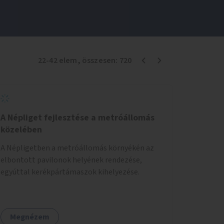
22
-
42
elem
, összesen:
720
A Népliget fejlesztése a metróállomás
közelében
A Népligetben a metróállomás környékén az
elbontott pavilonok helyének rendezése,
egyúttal kerékpártámaszok kihelyezése.
Megnézem