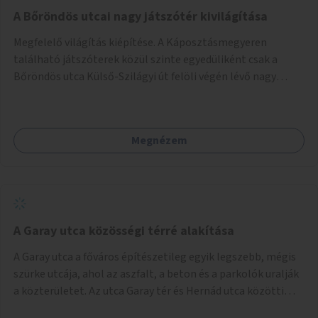
A Bőröndös utcai nagy játszótér kivilágítása
Megfelelő világítás kiépítése. A Káposztásmegyeren
található játszóterek közül szinte egyedüliként csak a
Bőröndös utca Külső-Szilágyi út felöli végén lévő nagy
játszótér nem rendelkezik közvilágítással, ami miatt a őszi
és téli hónapokban nem lehet ide járni a gyerekekkel.
Megnézem
A Garay utca közösségi térré alakítása
A Garay utca a főváros építészetileg egyik legszebb, mégis
szürke utcája, ahol az aszfalt, a beton és a parkolók uralják
a közterületet. Az utca Garay tér és Hernád utca közötti
szakasza tökéletes tere lehetne egy zöld és közösségbarát