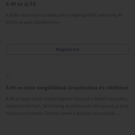
A 40 az új 50
A Kőér utca teljes szakaszán a megengedett sebesség 40
km/h-ra való csökkentése.
Megnézem
A 99-es busz megállóinak árnyékolása és zöldítése
A 99-es busz több megállójában hiányzik a fedett buszváró,
máshol a kietlen, faltól falig aszfaltozott környezet, a zöld
hiánya problémás. Fontos lenne a hiányzó buszvárók
pótlása és az árnyékolás megoldása. Mindezt a zöldítéssel
is össze lehetne kötni: ahol megoldható, ott az utasváróra
vagy akár önálló rácsozatra futtatott növényekkel