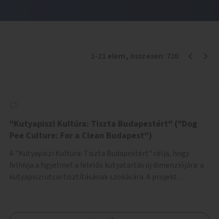
1
-
21
elem
, összesen:
720
"Kutyapiszi Kultúra: Tiszta Budapestért" ("Dog
Pee Culture: For a Clean Budapest")
A "Kutyapiszi Kultúra: Tiszta Budapestért" célja, hogy
felhívja a figyelmet a felelős kutyatartás új dimenziójára: a
kutyapiszi utcai tisztításának szokására. A projekt
keretében szeretnénk edukálni a kutyatulajdonosokat,
hogy séta közben, amikor kedvencük a járdára vizel, egy
palack vízzel öblítsék le azt, ezzel hozzájárulva a tiszta,