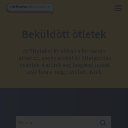
Beküldött ötletek
Az ötleteket itt abban a formában
láthatod, ahogy azokat az ötletgazdák
beadták. A szűrők segítségével tudod
szűkíteni a megjelenített listát.