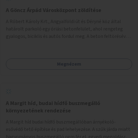
A Göncz Árpád Városközpont zöldítése
A Róbert Károly Krt., Angyalföldi út és Déryné köz által
határolt parkoló egy óriási betonfelület, ahol rengeteg
gyalogos, biciklis és autós fordul meg. A beton feltörésével,
virágágyások létesítésével, fák ültetésével a terület
kellemesebbé, élhetőbbá varázsolható. Az Angyalföldi út
menti járda és a parkoló közé kellene egy zöld sáv,
Megnézem
virágágyásokkal a meglévő fák alá, a lakóépület felőli két
autósáv közé fákat lehetne ültetni, illetve a parkoló és a
járda / bicikliút közé is jók lennének fák.
A Margit híd, budai hídfő buszmegálló
környezetének rendezése
A Margit híd budai hídfő buszmegállóban árnyékoló-
esővédő tető építése és pad lehelyezése. A szűk járda miatt
hagyományos buszmegálló nem fér el, egyedi megoldásra