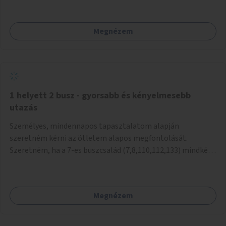
mivel nem üzletszerű a tevékenység.) Közösségi téren a
piacokkal nem konkurál.
Megnézem
1 helyett 2 busz - gyorsabb és kényelmesebb
utazás
Személyes, mindennapos tapasztalatom alapján
szeretném kérni az ötletem alapos megfontolását.
Szeretném, ha a 7-es buszcsalád (7,8,110,112,133) mindkét
irányban a Tisza István tér nevű megállóit aránylag kis
beavatkozással átalakítanák úgy, hogy egyszerre kettő
busz is be tudjon állni az öbölbe. Jelenleg biztonságosan
Megnézem
csak egy jármű tud beállni és kinyitni az ajtókat. A szorosan
mögötte haladó biztonsági okokból nem nyit ajtót, csak ha
az első már elhagyja a megállót és ő szabályosan be nem