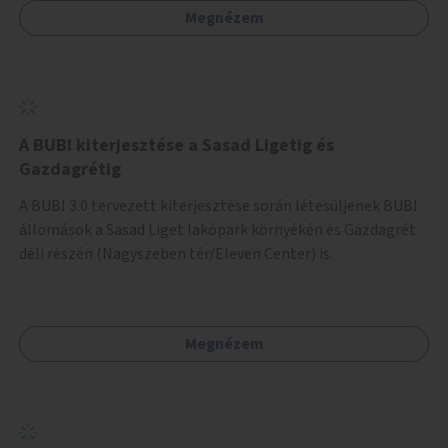
Megnézem
barátságosabbá és zöldebbé lehetne tenni a megállókat.
A BUBI kiterjesztése a Sasad Ligetig és
Gazdagrétig
A BUBI 3.0 tervezett kiterjesztése során létesüljenek BUBI
állomások a Sasad Liget lakópark környékén és Gazdagrét
déli részén (Nagyszeben tér/Eleven Center) is.
Megnézem