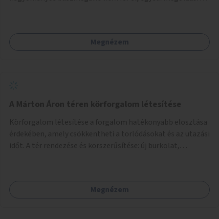
lenne szükség.
Megnézem
A Márton Áron téren körforgalom létesítése
Körforgalom létesítése a forgalom hatékonyabb elosztása
érdekében, amely csökkentheti a torlódásokat és az utazási
időt. A tér rendezése és korszerűsítése: új burkolat,
zöldfelületek, modern közösségi tér kialakítása, hogy a
hely valódi köztérré váljon, ahol az emberek szívesen
időznek.
Megnézem