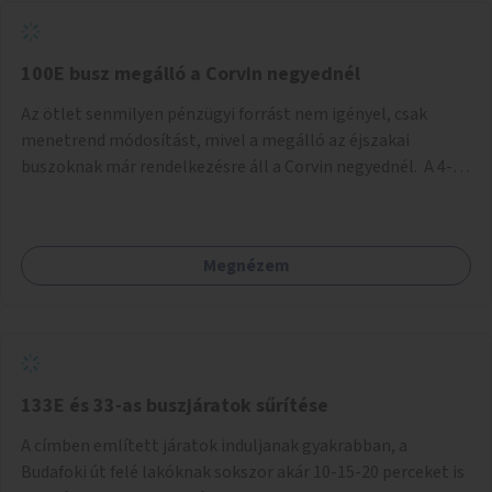
tud állni a megállóba. A környéken a tömegközlekedés
csúcsidőben már most is fullos, a Bosnyák téri beruházások
befejeztével hatványozódni fog az utazási igény.
100E busz megálló a Corvin negyednél
Az ötlet senmilyen pénzügyi forrást nem igényel, csak
menetrend módosítást, mivel a megálló az éjszakai
buszoknak már rendelkezésre áll a Corvin negyednél. A 4-es
és 6-os villamos vonalához közel élőknek a repülőtérre
kijutást, illetve onnan hazajutást nagyban megkönnyítené,
ha a 100E reptéri busz a Corvin negyed metrómegállónál is
Megnézem
megállna - főleg éjjel, amikor a metró nem jár, és a 200E
busz is sokkal ritkábban. Az utazási időt a belvárosban
100E-re fel-/leszállóknak ez az egyetlen plusz megálló
nem hosszabbítaná meg sokkal, a 4-6 vonalán lakóknak
viszont a Kálvin tér-Corvin negyed utat megspórolva 10-15
perccel rövidítheti az utazási idejét.
133E és 33-as buszjáratok sűrítése
A címben említett járatok induljanak gyakrabban, a
Budafoki út felé lakóknak sokszor akár 10-15-20 perceket is