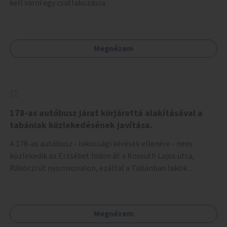
kell várni egy csatlakozásra.
Megnézem
178-as autóbusz járat körjárattá alakításával a
tabániak közlekedésének javítása.
A 178-as autóbusz - lakossági kérések ellenére - nem
közlekedik az Erzsébet hídon át a Kossuth Lajos utca,
Rákóczi út nyomvonalon, ezáltal a Tabánban lakók
belvárosba jutásának minősége jelentősen romlott a
változtatás óta! Nem tudnak továbbá a Tabániak közvetlen
járattal feljutni a Naphegyre, ahol iskola és óvoda is van a
Megnézem
körzetben élők számára. Megoldás lenne, ha a 178-as