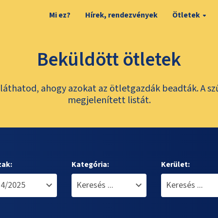
Mi ez?
Hírek, rendezvények
Ötletek
Beküldött ötletek
láthatod, ahogy azokat az ötletgazdák beadták. A sz
megjelenített listát.
zak:
Kategória:
Kerület: