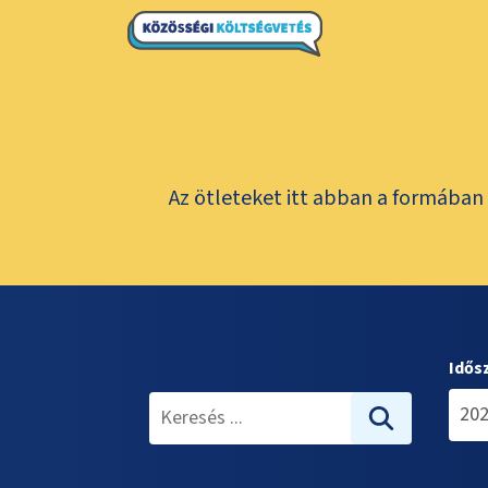
Az ötleteket itt abban a formában 
Idős