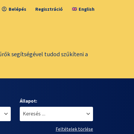
Belépés
Regisztráció
English
űrők segítségével tudod szűkíteni a
Állapot:
Feltételek törlése