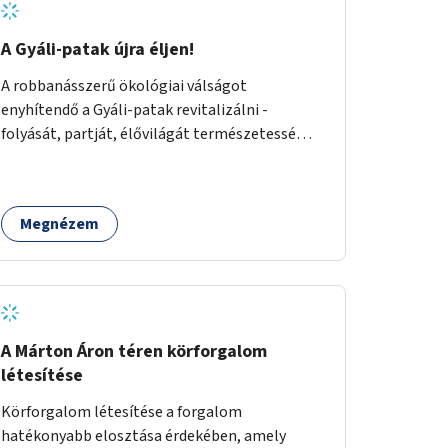
A Gyáli-patak újra éljen!
A robbanásszerű ökológiai válságot
enyhítendő a Gyáli-patak revitalizálni -
folyását, partját, élővilágát természetessé
visszaállítani - legalább Budapest határain
belül, illetve azon túl is infrastruktúrával nem
terhelt módon. Élő kapcsolatot létrehozni
Megnézem
Soroksár és a patak között, illetve a
településen kívül élőhely helyreállítást
végezni. Mindezt szigorúan ökológiai szakértők
vezetésével.
A Márton Áron téren körforgalom
létesítése
Körforgalom létesítése a forgalom
hatékonyabb elosztása érdekében, amely