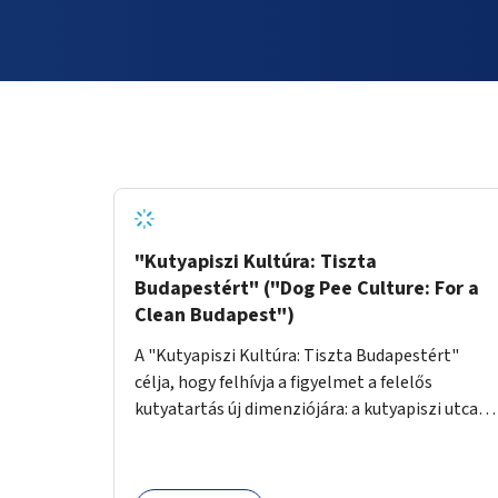
"Kutyapiszi Kultúra: Tiszta
Budapestért" ("Dog Pee Culture: For a
Clean Budapest")
A "Kutyapiszi Kultúra: Tiszta Budapestért"
célja, hogy felhívja a figyelmet a felelős
kutyatartás új dimenziójára: a kutyapiszi utcai
tisztításának szokására. A projekt keretében
szeretnénk edukálni a kutyatulajdonosokat,
hogy séta közben, amikor kedvencük a járdára