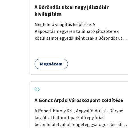
A Bőröndös utcai nagy játszótér
kivilágítása
Megfelelő világítás kiépítése. A
Káposztásmegyeren található játszóterek
közül szinte egyedüliként csak a Bőröndös utca
Külső-Szilágyi út felöli végén lévő nagy
játszótér nem rendelkezik közvilágítással, ami
miatt a őszi és téli hónapokban nem lehet ide
Megnézem
járni a gyerekekkel.
A Göncz Árpád Városközpont zöldítése
A Róbert Károly Krt., Angyalföldi út és Déryné
köz által határolt parkoló egy óriási
betonfelület, ahol rengeteg gyalogos, biciklis