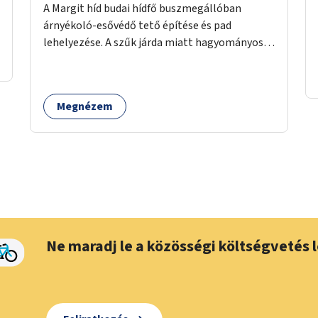
A Margit híd budai hídfő buszmegállóban
árnyékoló-esővédő tető építése és pad
lehelyezése. A szűk járda miatt hagyományos
buszmegálló nem fér el, egyedi megoldásra
lenne szükség.
Megnézem
Ne maradj le a közösségi költségvetés l