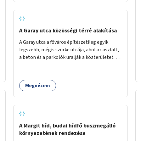
barátságosabbá és zöldebbé lehetne tenni a
megállókat.
A Garay utca közösségi térré alakítása
A Garay utca a főváros építészetileg egyik
legszebb, mégis szürke utcája, ahol az aszfalt,
a beton és a parkolók uralják a közterületet. Az
utca Garay tér és Hernád utca közötti szakasza
tökéletes tere lehetne egy zöld és
közösségbarát terület létrehozásának. A
Megnézem
szakaszon a parkolás átszervezésével
szabadföldi fák, ágyások létrehozására lenne
lehetőség, amelyek között pihenőszékek,
sakkasztal és egy lábbal tekerhető
mobiltöltőpont tennék kellemesebbé (és
hűvösebbé) a környéken lakók és az arra járók
A Margit híd, budai hídfő buszmegálló
mindennapjait.
környezetének rendezése