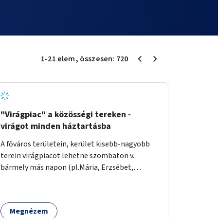
1
-
21
elem
, összesen:
720
"Virágpiac" a közösségi tereken -
virágot minden háztartásba
A főváros területein, kerület kisebb-nagyobb
terein virágpiacot lehetne szombaton v.
bármely más napon (pl.Mária, Erzsébet,
Katalin, Gergely, László, Péter) létrehozni,
üzemeltetni. Kerületek biztosítanák a
helyeket, 50-150nm vagy afeletti területet (ha
Megnézem
sokakat érdekelne). Névleges összeget fizetne