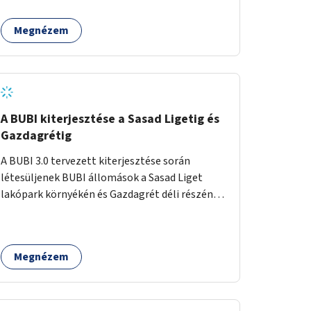
egy sivár zöldsáv választja el, ami kiválóan
található a közelben.
alkalmas lenne egy nagy biodiverzitású hosszú
Megnézem
kert kialakítására, több szintű növényzettel,
öntözőrendszerrel, esetleg valamilyen vizes
attrakcióval ami végfut mind az 500m-en.
A BUBI kiterjesztése a Sasad Ligetig és
Gazdagrétig
A BUBI 3.0 tervezett kiterjesztése során
létesüljenek BUBI állomások a Sasad Liget
lakópark környékén és Gazdagrét déli részén
(Nagyszeben tér/Eleven Center) is.
Megnézem