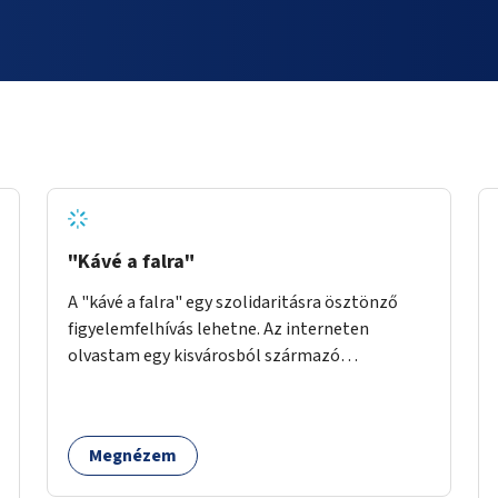
"Kávé a falra"
A "kávé a falra" egy szolidaritásra ösztönző
figyelemfelhívás lehetne. Az interneten
olvastam egy kisvárosból származó
történetről, ahol az emberek vehettek egy
extra kávét, amiről a cetlit feltették a kávézó
dolgozói a falra. Ha egy arra rászoruló betért, a
Megnézem
falról ingyenesen megkaphatta a már
kifizetett kávét. Jó lenne, ha sok kávézó vagy