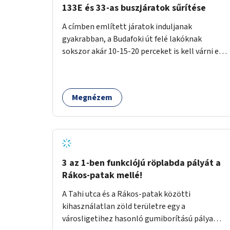
133E és 33-as buszjáratok sűrítése
A címben említett járatok induljanak
gyakrabban, a Budafoki út felé lakóknak
sokszor akár 10-15-20 perceket is kell várni egy
csatlakozásra.
Megnézem
3 az 1-ben funkciójú röplabda pályát a
Rákos-patak mellé!
A Tahi utca és a Rákos-patak közötti
kihasználatlan zöld területre egy a
városligetihez hasonló gumiborítású pálya