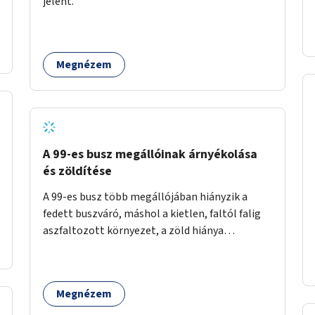
jelent.
időszakokban zsúfolt 5-ös autóbusz
alternatívája lenne.
Megnézem
A 99-es busz megállóinak árnyékolása
és zöldítése
A 99-es busz több megállójában hiányzik a
fedett buszváró, máshol a kietlen, faltól falig
aszfaltozott környezet, a zöld hiánya
problémás. Fontos lenne a hiányzó buszvárók
pótlása és az árnyékolás megoldása. Mindezt a
zöldítéssel is össze lehetne kötni: ahol
Megnézem
megoldható, ott az utasváróra vagy akár
önálló rácsozatra futtatott növényekkel