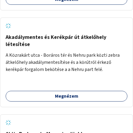
Akadálymentes és Kerékpár út átkelőhely
létesítése
A Közrakárt utca - Boráros tér és Nehru park közti zebra
átkelőhely akadálymentesítése és a körútról érkező
kerékpár forgalom bekötése a a Nehru part felé.
Megnézem