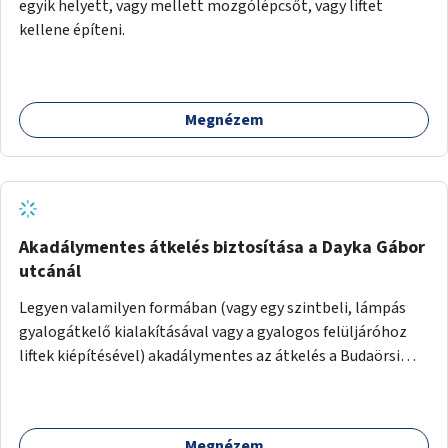
egyik helyett, vagy mellett mozgólépcsőt, vagy liftet
kellene építeni.
Megnézem
Akadálymentes átkelés biztosítása a Dayka Gábor
utcánál
Legyen valamilyen formában (vagy egy szintbeli, lámpás
gyalogátkelő kialakításával vagy a gyalogos felüljáróhoz
liftek kiépítésével) akadálymentes az átkelés a Budaörsi
úton a Dayka Gábor utcánál.
Megnézem