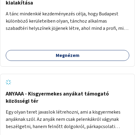
pedig tàmogatàsképpen adatna! A takarítàst kötelezően
kialakítása
fizethetné a hasznàlója, ez esetleg megoldàs lehet erre a
A tánc mindenkié kezdeményezés célja, hogy Budapest
problémàra!És ha nem rendezi, kitiltjàk a hasznàlók közül!
különböző kerületeiben olyan, tánchoz alkalmas
Remélem hasznosnak vélik majd ezt az ötletemet! Talàn
szabadtéri helyszínek jöjjenek létre, ahol mind a profi, mind
egy-két kapszulàt elfogadnék én is honoràriumképpen
az amatőr táncosok valamint a tánciskolák, táncklubok,
sajàt hasznàlatra nekem! Köszönetteljes szeretettel a làny
sőt, az egyszerű mozgásra vágyó lakosok is részt vehetnek
Budapestről
közösségi eseményeken. Ehhez olyan terek kialakítására
Megnézem
van szükség, ahol szabadtéri táncok szervezésére alkalmas,
csiszolt, sima burkolattal rendelkező platformok állnak
rendelkezésre. Az 5 darab táncteret, melynek nagysága
egyenként 70 négyzetméter. parkokban, közterületeken
javasoljuk kialakítani.
ANYAAA - Kisgyermekes anyákat támogató
közösségi tér
Egy olyan teret javaslok létrehozni, ami a kisgyermekes
anyáknak szól. Az anyák nem csak pelenkákról vágynak
beszélgetni, hanem felnőtt dolgokról, párkapcsolati
változásokról, új életük kihívásairól. Rengeteg tér és