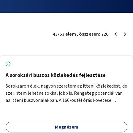
43
-
63
elem
, összesen:
720
A soroksári buszos közlekedés fejlesztése
Soroksáron élek, nagyon szeretem az itteni közlekedést, de
szerintem lehetne sokkal jobb is. Rengeteg potenciál van
az itteni buszvonalakban. A 166-os fél órás követése
hétköznap borzasztó ritka. Csomóan utaznak vele és egy
nagyon kényelmes járat. Nagyon jól el lehet vele kerülni a
HÉVet, ráadásul kényelmes alacsonypadlós szolgáltatást
Megnézem
nyújt. Hétköznap csúcsidőben a 166-os járhatna 15