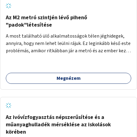
Az M2 metró szintjén lévő pihenő
"padok"létesítése
A most található ülő alkalmatosságok télen jéghidegek,
annyira, hogy nem lehet leülni rájuk. Ez leginkább késő este
problémás, amikor ritkábban jár a metró és az ember keze
tele van csomagokkal.
Megnézem
Az ivóvízfogyasztás népszerűsítése és a
műanyaghulladék mérséklése az iskolások
körében