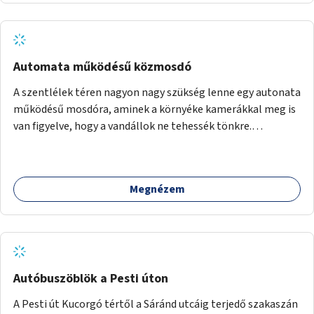
Automata működésű közmosdó
A szentlélek téren nagyon nagy szükség lenne egy autonata
működésű mosdóra, aminek a környéke kamerákkal meg is
van figyelve, hogy a vandállok ne tehessék tönkre.
Területileg a jelenlegi buszvégállomás területén lenne a
leghasznosabb a HÉV felé, mivel itt a forgalom is igen nagy.
Megnézem
Autóbuszöblök a Pesti úton
A Pesti út Kucorgó tértől a Sáránd utcáig terjedő szakaszán