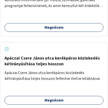
programjai felkerülnének, és amin keresztül két érdeklődő,
akik nem szívesen mennének egyedül az adott programra,
összeszerveződhetnek.
Megnézem
Apáczai Csere János utca kerékpáros közlekedés
kétirányúsítása teljes hosszon
Apáczai Csere János utca kerékpáros közlekedés
kétirányúsítása teljes hosszon felfestve illetve kitáblázva.
Megnézem