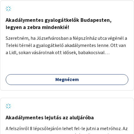
Akadálymentes gyalogátkelők Budapesten,
legyen a zebra mindenkié!
Szeretném, ha Józsefvárosban a Népszínház utca végénél a
Teleki térnél a gyalogátkelő akadálymentes lenne. Ott van
a Lidl, sokan vásárolnak ott idősek, babakocsival
közlekedők és fogyatékossággal élők is. Ennek ellenére a
zebra nem akadálymentes. A gyalogátkelő mindenkié, ez ne
csak elméletben legyen igaz
Megnézem
Akadálymentes lejutás az aluljáróba
A felszínről 8 lépcsőlejárón lehet fel-le jutni a metróhoz. Az