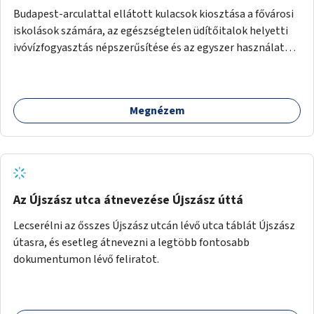
Budapest-arculattal ellátott kulacsok kiosztása a fővárosi
iskolások számára, az egészségtelen üdítőitalok helyetti
ivóvízfogyasztás népszerűsítése és az egyszer használatos
PET-palackok használatának csökkentése céljából.
Megnézem
Az Újszász utca átnevezése Újszász úttá
Lecserélni az ősszes Újszász utcán lévő utca táblát Újszász
útasra, és esetleg átnevezni a legtöbb fontosabb
dokumentumon lévő feliratot.