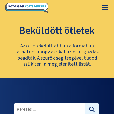
Beküldött ötletek
Az ötleteket itt abban a formában
láthatod, ahogy azokat az ötletgazdák
beadták. A szűrők segítségével tudod
szűkíteni a megjelenített listát.