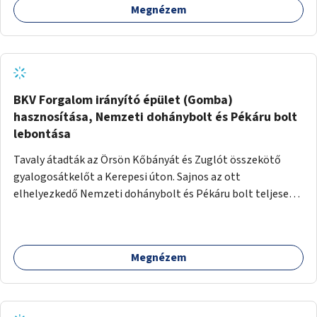
Megnézem
BKV Forgalom irányító épület (Gomba)
hasznosítása, Nemzeti dohánybolt és Pékáru bolt
lebontása
Tavaly átadták az Örsön Kőbányát és Zuglót összekötő
gyalogosátkelőt a Kerepesi úton. Sajnos az ott
elhelyezkedő Nemzeti dohánybolt és Pékáru bolt teljesen
az átkelő útjában helyezkedik el. Közben a BKV Forgalom
irányító épület (Gomba) évek óta üresen áll a tér kellős
közepén. Javaslatom, hogy újítsák fel a "Gombát" és adják
Megnézem
bérbe az említett Nemzeti dohányboltnak és Pékáru
boltnak.