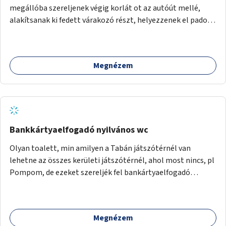
megállóba szereljenek végig korlát ot az autóút mellé,
alakítsanak ki fedett várakozó részt, helyezzenek el padot,
illetve pótolják a hiányzó utastájékoztató táblát és nagyon
jó lenne egy jegyautomata kihelyezése is.
Megnézem
Bankkártyaelfogadó nyilvános wc
Olyan toalett, min amilyen a Tabán játszótérnél van
lehetne az összes kerületi játszótérnél, ahol most nincs, pl
Pompom, de ezeket szereljék fel bankártyaelfogadó
lehetőséggel.
Megnézem