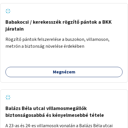
napvitorlákra és egy párakapu, valamint új növényzet
telepítése is sokat segítene. Ezen kívül még egy
kismotoros, futóbiciklis rész kialakítása indokolt.
Babakocsi / kerekesszék rögzítő pántok a BKK
járatain
Rögzítő pántok felszerelése a buszokon, villamoson,
metrón a biztonság növelése érdekében
Megnézem
Balázs Béla utcai villamosmegállók
biztonságosabbá és kényelmesebbé tétele
A 23-as és 24-es villamosok vonalán a Balázs Béla utcai