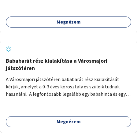
Művház közötti legrövidebb útvonalon (lásd: melléklet)
Megnézem
Bababarát rész kialakítása a Városmajori
játszótéren
A Városmajori játszótéren bababarát rész kialakítását
kérjük, amelyet a 0-3 éves korosztály és szüleik tudnak
használni. A legfontosabb legalább egy babahinta és egy
illemhely létesítése lenne. Utóbbiban legyen pelenkázó,
WC, kuka és kézmosási lehetőség. A babahinta, olyan hinta
legyen, amit még ülni nem tudó babák is használhatnak, és
Megnézem
kerülhet mellé egy testvérhinta is (baba és tesó egyszerre
tudja használni). A nyári hőségben pedig szükség lenne