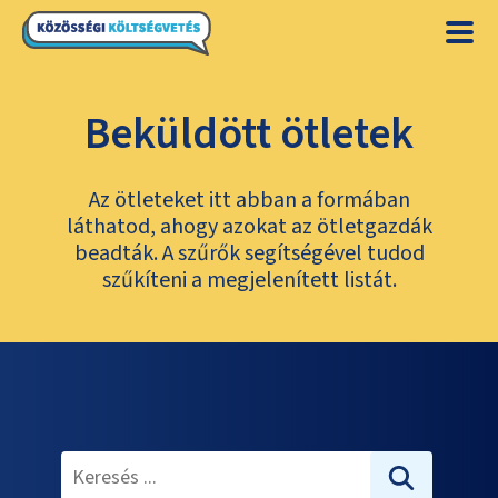
Beküldött ötletek
Az ötleteket itt abban a formában
láthatod, ahogy azokat az ötletgazdák
beadták. A szűrők segítségével tudod
szűkíteni a megjelenített listát.