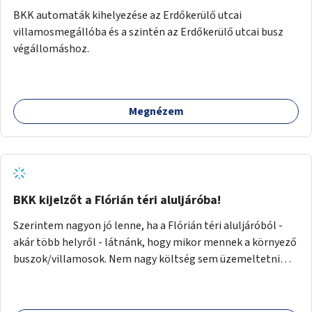
BKK automaták kihelyezése az Erdőkerülő utcai
villamosmegállóba és a szintén az Erdőkerülő utcai busz
végállomáshoz.
Megnézem
BKK kijelzőt a Flórián téri aluljáróba!
Szerintem nagyon jó lenne, ha a Flórián téri aluljáróból -
akár több helyről - látnánk, hogy mikor mennek a környező
buszok/villamosok. Nem nagy költség sem üzemeltetni
sem pedig kiépíteni, és úgyis közeleg a felújítása az
aluljárónak.