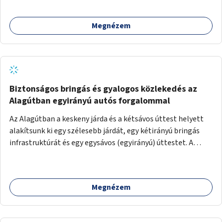
Megnézem
Biztonságos bringás és gyalogos közlekedés az
Alagútban egyirányú autós forgalommal
Az Alagútban a keskeny járda és a kétsávos úttest helyett
alakítsunk ki egy szélesebb járdát, egy kétirányú bringás
infrastruktúrát és egy egysávos (egyirányú) úttestet. A
Lánchíd autómentessége lehetőséget ad az Alagút
autóforgalmának egyirányúsítására, és a biztonságos és
kényelmes gyalogos és bringás közlekedés kialakítására.
Megnézem