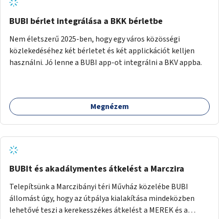
BUBI bérlet integrálása a BKK bérletbe
Nem életszerű 2025-ben, hogy egy város közösségi
közlekedéséhez két bérletet és két applickációt kelljen
használni. Jó lenne a BUBI app-ot integrálni a BKV appba.
Megnézem
BUBIt és akadálymentes átkelést a Marczira
Telepítsünk a Marczibányi téri Művház közelébe BUBI
állomást úgy, hogy az útpálya kialakítása mindeközben
lehetővé teszi a kerekesszékes átkelést a MEREK és a