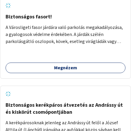
Biztonságos fasort!
A Városligeti fasor járdára való parkolás megakadályozása,
a gyalogosok védelme érdekében. A járdák szélén
parkolásgátló oszlopok, kövek, esetleg virágládák vagy
planténerek telepítését javaslnám, hogy sokkal
biztonságosabbá váljon a fasoron sétálni..
Megnézem
Biztonságos kerékpáros átvezetés az Andrássy út
és kiskörút csomópontjában
A kerékpárosoknak jelenleg az Andrássy út felől a József
Attila út (Lánchíd) irányába az autókkal közös sávban kell