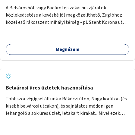
ellenérve mégis a párhuzamos parkolás következtébeni
A Belvárosból, vagy Budáról éjszakai buszjáratok
kitaposás, abban az esetben alakítsanak ki összefüggő
közlekedtetése a kevésbé jól megközelíthető, Zuglóhoz
zöldsávot a fák között ott, ahol a parkolás nem
közel eső rákosszentmihályi térség - pl. Szent Korona utcai
engedélyezett (pl. Origo Nyelvi Centrum előtt, vagy a
lakótelep, Rózsa utca, Késmárk utca, Pálya utcai lakótelep -
Horváth Mihály téri templom mellett).
irányába. Kb. óránként 1, összesen 3-4 plusz busz
forgalomba állítása.
Megnézem
Belvárosi üres üzletek hasznosítása
Többször végigsétáltunk a Rákóczi úton, Nagy körúton (és
kisebb belvárosi utcákon), és sajnálatos módon igen
lehangoló a sok üres üzlet, letakart kirakat... Mivel ezek
lakásnak nehezen (vagy egyáltalán nem) hasznosíthatók,
arra gondoltunk, hogy a vármegyéket lehetne
megpályáztatni azok hasznosítására: területük