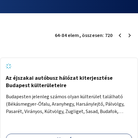
64
-
84
elem
, összesen:
720
Az éjszakai autóbusz hálózat kiterjesztése
Budapest külterületeire
Budapesten jelenleg számos olyan külterület található
(Békásmegyer-Ófalu, Aranyhegy, Harsánylejtő, Pálvölgy,
Pasarét, Virányos, Kútvölgy, Zugliget, Sasad, Budafok,
Péterimajor, Helikopter lakópark, Székesdűlő), ahova
éjszaka csak fél-egy órás sétával lehet eljutni. Az ötlet célja
az, hogy ezeket a gyalogtávokat maximum 15-20 percesre