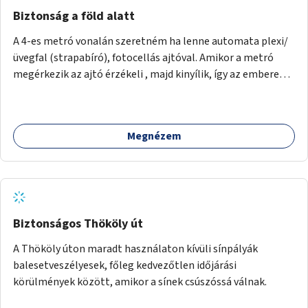
nagyváros vízmegtartási megoldásait mutatja be:
Biztonság a föld alatt
youtube.com/watch?vUZOkVkqkisI
A 4-es metró vonalán szeretném ha lenne automata plexi/
üvegfal (strapabíró), fotocellás ajtóval. Amikor a metró
megérkezik az ajtó érzékeli , majd kinyílik, így az emberek
biztonsággal közlekedhetnek. A fal kb 2 m magas legyen.
Megnézem
Biztonságos Thököly út
A Thököly úton maradt használaton kívüli sínpályák
balesetveszélyesek, főleg kedvezőtlen időjárási
körülmények között, amikor a sínek csúszóssá válnak.