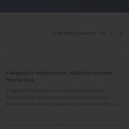
22
-
42
elem
, összesen:
720
A Nagykörút rendbetétele, zöldítése és ennek
fenntartása
A nagykörút Budapest szíve, és jelenleg méltatlan
állapotban van. Koszos, mocskos, szemetes, mivel a
belvárosban van tovább talán nem is kell ezen méltatlan,
igénytelen állapotot bemutatni. Ezen áldatlan helyzetet
szükséges felszámolni, a közterület állandó és rendszeres
tisztán tartásával, és nagy szükség lenne megfelelő