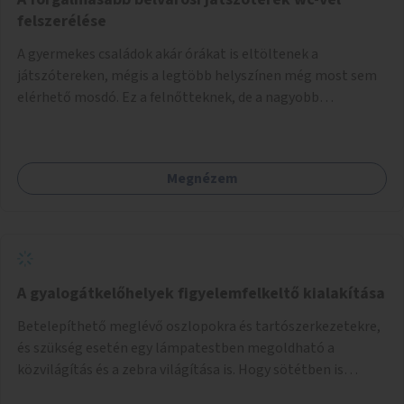
felszerélése
A gyermekes családok akár órákat is eltöltenek a
játszótereken, mégis a legtöbb helyszínen még most sem
elérhető mosdó. Ez a felnőtteknek, de a nagyobb
gyerekeknek is kellemetlen, a mobil wc is megoldás lenne,
vagy olyan, ami fizetős, de fogadjon el bankkártyàt is!
Megnézem
A gyalogátkelőhelyek figyelemfelkeltő kialakítása
Betelepíthető meglévő oszlopokra és tartószerkezetekre,
és szükség esetén egy lámpatestben megoldható a
közvilágítás és a zebra világítása is. Hogy sötétben is
látható legyen zebrák.