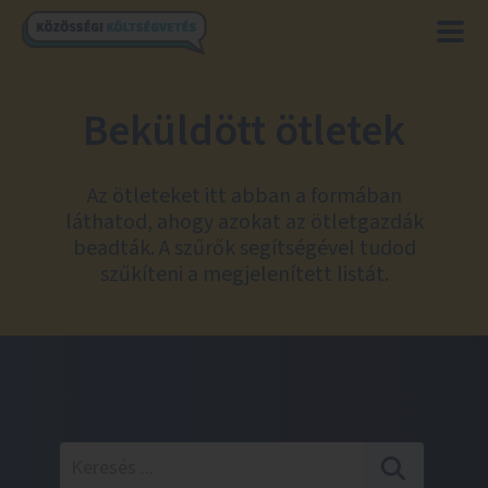
Beküldött ötletek
Az ötleteket itt abban a formában
láthatod, ahogy azokat az ötletgazdák
beadták. A szűrők segítségével tudod
szűkíteni a megjelenített listát.