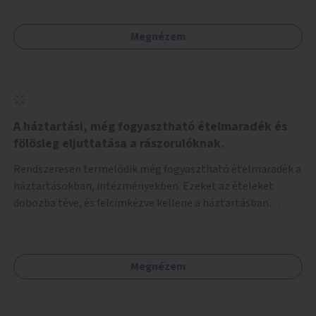
Megnézem
A háztartási, még fogyasztható ételmaradék és
fölösleg eljuttatása a rászorulóknak.
Rendszeresen termelődik még fogyasztható ételmaradék a
háztartásokban, intézményekben. Ezeket az ételeket
dobozba téve, és felcímkézve kellene a háztartásban
élőknek, vagy konyhai dolgozónak betenni egy erre a célra
készített szekrénybe. A címkén az étel neve szerepelne, és a
kihelyezés pontos ideje. (A szekrények belső elrendezését,
Megnézem
rekeszeit, beosztását nem tudom, hogy itt kell-e leírni.)
Önkormányzati tulajdonban lévő köztéren kell elhelyezni.
Tehát ha pl marad valamilyen ételből, vagy túl sokat