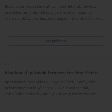
Budapesten vissza kéne állítani a bérlet árát, mivel az
árcsökkentés járatritkítással járt, és ettől naponta
szenvedünk! Az 5-ös buszjárat nagyon ritka, 16-17.30 között
annyira zsúfolt MINDEN NAP, hogy leszállni, felszállni
nehéz, egy szardíniásdoboz, mindenki szenved. 17 megállót
kell utaznunk, gyerekkel együtt minden nap. Sokkal többet
Megnézem
érnénk vele, ha növelnék a bérlet árát és gyakorítanák a
járatokat. 9500 vagy 8950 Ft teljesen mindegy egy család
költségvetésében, a közlekedésben viszont sokkal jobban
megéreznénk.
A budapesti patakok természetesebbé tétele
Apró beavatkozásokkal a kiegyenesített, lemélyített
betonteknőben folyó patakok is változatosabbá,
sokszínűbbé tehetők, amelyek sokat jelenthetnek az
élővilág, az azon keresztül nekünk, emberek számára is. Bár
mindenféle árvízvédelmi szabályozás, "költséghatékony"
karbantartás a legegyenesebb, legszabályosabbbnak tűnő