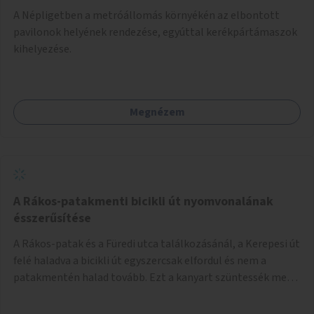
A Népligetben a metróállomás környékén az elbontott
pavilonok helyének rendezése, egyúttal kerékpártámaszok
kihelyezése.
Megnézem
A Rákos-patakmenti bicikli út nyomvonalának
ésszerűsítése
A Rákos-patak és a Füredi utca találkozásánál, a Kerepesi út
felé haladva a bicikli út egyszercsak elfordul és nem a
patakmentén halad tovább. Ezt a kanyart szüntessék meg
és a bicikli út a patakmentén haladjon tovább.