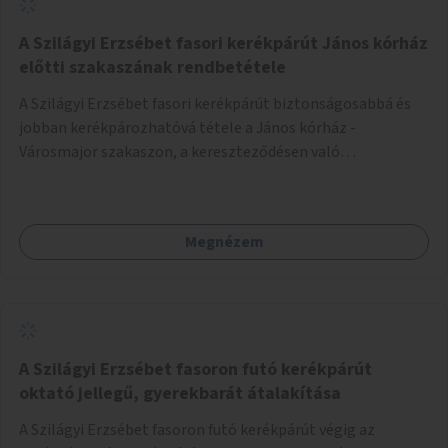
A Szilágyi Erzsébet fasori kerékpárút János kórház
előtti szakaszának rendbetétele
A Szilágyi Erzsébet fasori kerékpárút biztonságosabbá és
jobban kerékpározhatóvá tétele a János kórház -
Városmajor szakaszon, a kereszteződésen való
átvezetésnél kb a Majorkáig, az útpálya javításával, a
kerékpárút egyértelműbb felfestésével, a gyalogos
forgalomtól való jobb elkülönítésével, esetleg ésszerűbb
Megnézem
útvonal kijelölésével.
A Szilágyi Erzsébet fasoron futó kerékpárút
oktató jellegű, gyerekbarát átalakítása
A Szilágyi Erzsébet fasoron futó kerékpárút végig az