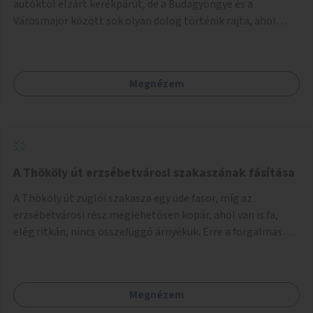
autóktól elzárt kerékpárút, de a Budagyöngye és a
Városmajor között sok olyan dolog történik rajta, ahol
nagyon kell figyelni (villamos keresztezi, 4 sávos autóúton
halad át, lámpa nélküli kereszteződések vannak rajta). Az
ötletem az, hogy ezt a szakaszt egy oktató jellegű,
Megnézem
bemutató kerékpárúttá varázsoljuk, ahol a gyerekek a valós
forgalomban megtehetik első útjaikat (szülői
felügyelettel). Ez egy nagyon forgalmas szakasz és nagyon
sok gyerekkel közlekedő szülőt látni nap, mint, nap, sok az
iskola, óvoda a környéken. Dupla kitáblázásokkal,
fényvisszaverős táblákkal, az aszfalt erősebb színre
A Thököly út erzsébetvárosi szakaszának fásítása
festésével és egyéb oktató táblákkal valósítanám meg az
A Thököly út zuglói szakasza egy üde fasor, míg az
ötletet.
erzsébetvárosi rész meglehetősen kopár, ahol van is fa,
elég ritkán, nincs összefüggő árnyékuk. Erre a forgalmas
erzsébetvárosi útszakaszra a meglévő fasor sűrítésére,
illetve ahol a közművek engedik, új fák ültetésére lenne
szükség.
Megnézem