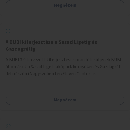
Megnézem
barátságosabbá és zöldebbé lehetne tenni a megállókat.
A BUBI kiterjesztése a Sasad Ligetig és
Gazdagrétig
A BUBI 3.0 tervezett kiterjesztése során létesüljenek BUBI
állomások a Sasad Liget lakópark környékén és Gazdagrét
déli részén (Nagyszeben tér/Eleven Center) is.
Megnézem