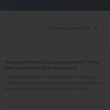
1
-
21
elem
, összesen:
720
"Kutyapiszi Kultúra: Tiszta Budapestért" ("Dog
Pee Culture: For a Clean Budapest")
A "Kutyapiszi Kultúra: Tiszta Budapestért" célja, hogy
felhívja a figyelmet a felelős kutyatartás új dimenziójára: a
kutyapiszi utcai tisztításának szokására. A projekt
keretében szeretnénk edukálni a kutyatulajdonosokat,
hogy séta közben, amikor kedvencük a járdára vizel, egy
palack vízzel öblítsék le azt, ezzel hozzájárulva a tiszta,