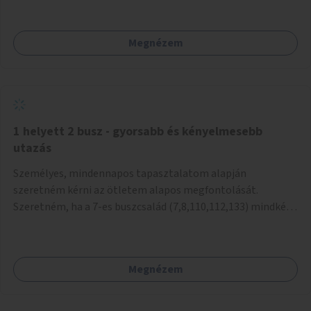
mivel nem üzletszerű a tevékenység.) Közösségi téren a
piacokkal nem konkurál.
Megnézem
1 helyett 2 busz - gyorsabb és kényelmesebb
utazás
Személyes, mindennapos tapasztalatom alapján
szeretném kérni az ötletem alapos megfontolását.
Szeretném, ha a 7-es buszcsalád (7,8,110,112,133) mindkét
irányban a Tisza István tér nevű megállóit aránylag kis
beavatkozással átalakítanák úgy, hogy egyszerre kettő
busz is be tudjon állni az öbölbe. Jelenleg biztonságosan
Megnézem
csak egy jármű tud beállni és kinyitni az ajtókat. A szorosan
mögötte haladó biztonsági okokból nem nyit ajtót, csak ha
az első már elhagyja a megállót és ő szabályosan be nem