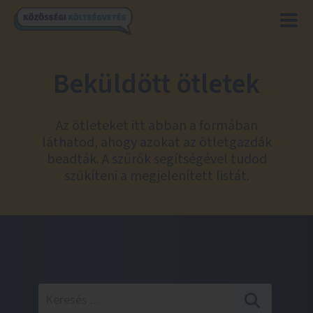
Beküldött ötletek
Az ötleteket itt abban a formában
láthatod, ahogy azokat az ötletgazdák
beadták. A szűrők segítségével tudod
szűkíteni a megjelenített listát.