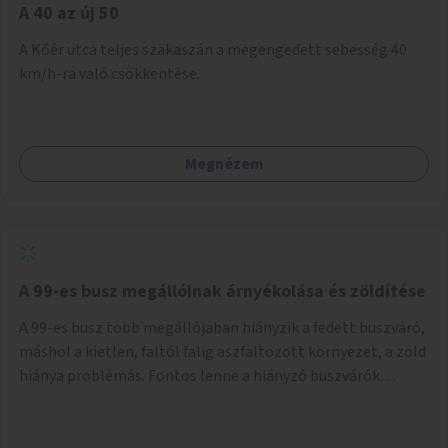
A 40 az új 50
A Kőér utca teljes szakaszán a megengedett sebesség 40
km/h-ra való csökkentése.
Megnézem
A 99-es busz megállóinak árnyékolása és zöldítése
A 99-es busz több megállójában hiányzik a fedett buszváró,
máshol a kietlen, faltól falig aszfaltozott környezet, a zöld
hiánya problémás. Fontos lenne a hiányzó buszvárók
pótlása és az árnyékolás megoldása. Mindezt a zöldítéssel
is össze lehetne kötni: ahol megoldható, ott az utasváróra
vagy akár önálló rácsozatra futtatott növényekkel