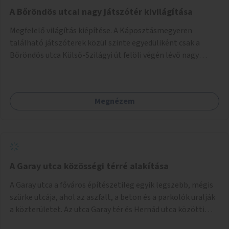
A Bőröndös utcai nagy játszótér kivilágítása
Megfelelő világítás kiépítése. A Káposztásmegyeren
található játszóterek közül szinte egyedüliként csak a
Bőröndös utca Külső-Szilágyi út felöli végén lévő nagy
játszótér nem rendelkezik közvilágítással, ami miatt a őszi
és téli hónapokban nem lehet ide járni a gyerekekkel.
Megnézem
A Garay utca közösségi térré alakítása
A Garay utca a főváros építészetileg egyik legszebb, mégis
szürke utcája, ahol az aszfalt, a beton és a parkolók uralják
a közterületet. Az utca Garay tér és Hernád utca közötti
szakasza tökéletes tere lehetne egy zöld és közösségbarát