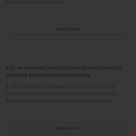
kell várni egy csatlakozásra.
Megnézem
178-as autóbusz járat körjárattá alakításával a
tabániak közlekedésének javítása.
A 178-as autóbusz - lakossági kérések ellenére - nem
közlekedik az Erzsébet hídon át a Kossuth Lajos utca,
Rákóczi út nyomvonalon, ezáltal a Tabánban lakók
belvárosba jutásának minősége jelentősen romlott a
változtatás óta! Nem tudnak továbbá a Tabániak közvetlen
járattal feljutni a Naphegyre, ahol iskola és óvoda is van a
Megnézem
körzetben élők számára. Megoldás lenne, ha a 178-as