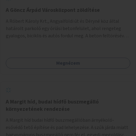
A Göncz Árpád Városközpont zöldítése
A Róbert Károly Krt., Angyalföldi út és Déryné köz által
határolt parkoló egy óriási betonfelület, ahol rengeteg
gyalogos, biciklis és autós fordul meg. A beton feltörésével,
virágágyások létesítésével, fák ültetésével a terület
kellemesebbé, élhetőbbá varázsolható. Az Angyalföldi út
menti járda és a parkoló közé kellene egy zöld sáv,
Megnézem
virágágyásokkal a meglévő fák alá, a lakóépület felőli két
autósáv közé fákat lehetne ültetni, illetve a parkoló és a
járda / bicikliút közé is jók lennének fák.
A Margit híd, budai hídfő buszmegálló
környezetének rendezése
A Margit híd budai hídfő buszmegállóban árnyékoló-
esővédő tető építése és pad lehelyezése. A szűk járda miatt
hagyományos buszmegálló nem fér el, egyedi megoldásra