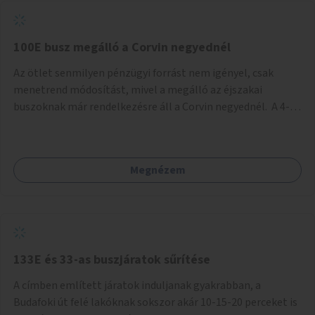
tud állni a megállóba. A környéken a tömegközlekedés
csúcsidőben már most is fullos, a Bosnyák téri beruházások
befejeztével hatványozódni fog az utazási igény.
100E busz megálló a Corvin negyednél
Az ötlet senmilyen pénzügyi forrást nem igényel, csak
menetrend módosítást, mivel a megálló az éjszakai
buszoknak már rendelkezésre áll a Corvin negyednél. A 4-es
és 6-os villamos vonalához közel élőknek a repülőtérre
kijutást, illetve onnan hazajutást nagyban megkönnyítené,
ha a 100E reptéri busz a Corvin negyed metrómegállónál is
Megnézem
megállna - főleg éjjel, amikor a metró nem jár, és a 200E
busz is sokkal ritkábban. Az utazási időt a belvárosban
100E-re fel-/leszállóknak ez az egyetlen plusz megálló
nem hosszabbítaná meg sokkal, a 4-6 vonalán lakóknak
viszont a Kálvin tér-Corvin negyed utat megspórolva 10-15
perccel rövidítheti az utazási idejét.
133E és 33-as buszjáratok sűrítése
A címben említett járatok induljanak gyakrabban, a
Budafoki út felé lakóknak sokszor akár 10-15-20 perceket is