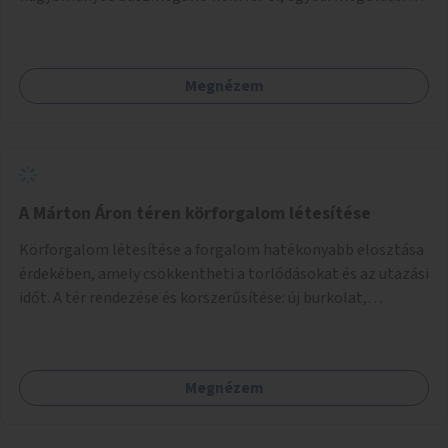
lenne szükség.
Megnézem
A Márton Áron téren körforgalom létesítése
Körforgalom létesítése a forgalom hatékonyabb elosztása
érdekében, amely csökkentheti a torlódásokat és az utazási
időt. A tér rendezése és korszerűsítése: új burkolat,
zöldfelületek, modern közösségi tér kialakítása, hogy a
hely valódi köztérré váljon, ahol az emberek szívesen
időznek.
Megnézem