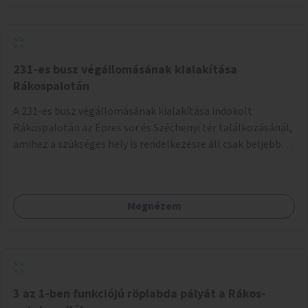
autóbusz körjárat lenne két irányban: 1. Naphegy tér -
Mészáros utca - Attila út - Erzsébet híd - Rákóczi út - Uránia
- Deák tér - Lánchíd - Mészáros utca - Naphegy tér. 2.
Naphegy tér - Alagút - Lánchíd - Deák tér - Károly körút -
Astoria - Ferenciek tere - Attila út - Mészáros utca -
231-es busz végállomásának kialakítása
Naphegy tér. A kétirányú körjárattal két nyomvonalon lehet
Rákospalotán
a Belvárosba eljutni igény szerint, és az egyes időszakokban
A 231-es busz végállomásának kialakítása indokolt
zsúfolt 5-ös autóbusz alternatívája lenne.
Rákospalotán az Epres sor és Széchenyi tér találkozásánál,
amihez a szükséges hely is rendelkezésre áll csak beljebb
kell vinni a megállót egy busz szélességgel. A jelenlegi
helyzetben kerülgetik az álló buszt a végállomáson, ami
jelenleg egy sima megállóként üzemel és, amibe már bele
Megnézem
is hajtottak egyszer, azóta elakadásjelzővel várakozik,
mert ez egy tényleges végállomás, de a többi autósnak is
bosszúságot és veszélyforrást jelent a buszok kerülgetése,
pedig meg van a hely a végállomás kialakítására. Zebrát is
fel lehetne festetni, eme frekventált helyre az Epres sor és
Bácska utca kereszteződéséhez a jelentős
3 az 1-ben funkciójú röplabda pályát a Rákos-