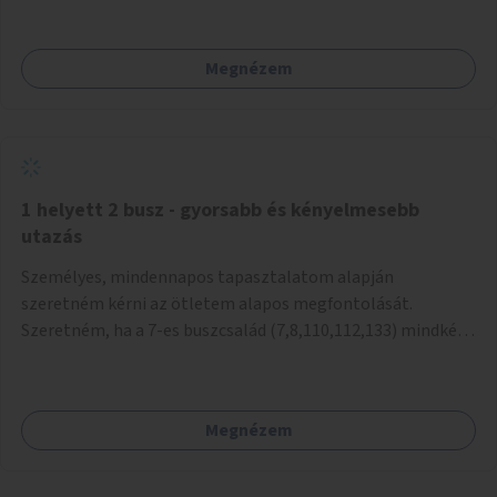
mivel nem üzletszerű a tevékenység.) Közösségi téren a
piacokkal nem konkurál.
Megnézem
1 helyett 2 busz - gyorsabb és kényelmesebb
utazás
Személyes, mindennapos tapasztalatom alapján
szeretném kérni az ötletem alapos megfontolását.
Szeretném, ha a 7-es buszcsalád (7,8,110,112,133) mindkét
irányban a Tisza István tér nevű megállóit aránylag kis
beavatkozással átalakítanák úgy, hogy egyszerre kettő
busz is be tudjon állni az öbölbe. Jelenleg biztonságosan
Megnézem
csak egy jármű tud beállni és kinyitni az ajtókat. A szorosan
mögötte haladó biztonsági okokból nem nyit ajtót, csak ha
az első már elhagyja a megállót és ő szabályosan be nem