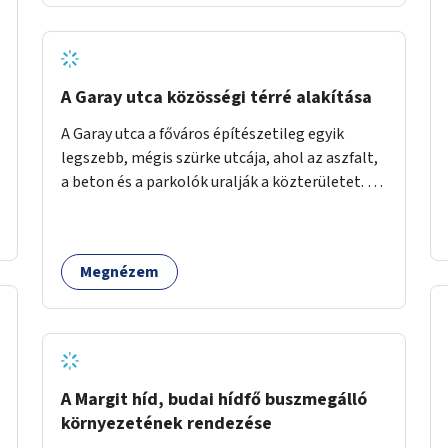
barátságosabbá és zöldebbé lehetne tenni a
megállókat.
A Garay utca közösségi térré alakítása
A Garay utca a főváros építészetileg egyik
legszebb, mégis szürke utcája, ahol az aszfalt,
a beton és a parkolók uralják a közterületet. Az
utca Garay tér és Hernád utca közötti szakasza
tökéletes tere lehetne egy zöld és
közösségbarát terület létrehozásának. A
Megnézem
szakaszon a parkolás átszervezésével
szabadföldi fák, ágyások létrehozására lenne
lehetőség, amelyek között pihenőszékek,
sakkasztal és egy lábbal tekerhető
mobiltöltőpont tennék kellemesebbé (és
hűvösebbé) a környéken lakók és az arra járók
A Margit híd, budai hídfő buszmegálló
mindennapjait.
környezetének rendezése