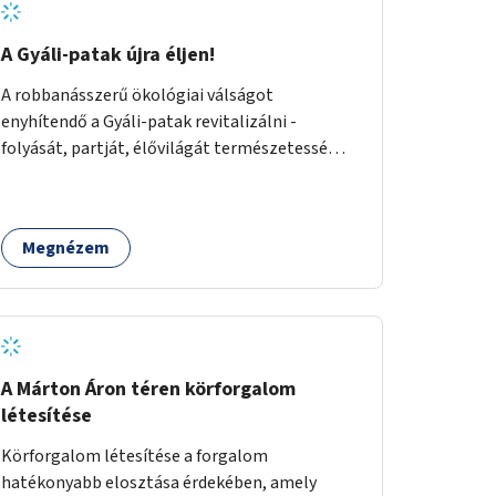
A Gyáli-patak újra éljen!
A robbanásszerű ökológiai válságot
enyhítendő a Gyáli-patak revitalizálni -
folyását, partját, élővilágát természetessé
visszaállítani - legalább Budapest határain
belül, illetve azon túl is infrastruktúrával nem
terhelt módon. Élő kapcsolatot létrehozni
Megnézem
Soroksár és a patak között, illetve a
településen kívül élőhely helyreállítást
végezni. Mindezt szigorúan ökológiai szakértők
vezetésével.
A Márton Áron téren körforgalom
létesítése
Körforgalom létesítése a forgalom
hatékonyabb elosztása érdekében, amely