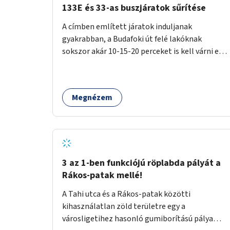
133E és 33-as buszjáratok sűrítése
A címben említett járatok induljanak
gyakrabban, a Budafoki út felé lakóknak
sokszor akár 10-15-20 perceket is kell várni egy
csatlakozásra.
Megnézem
3 az 1-ben funkciójú röplabda pályát a
Rákos-patak mellé!
A Tahi utca és a Rákos-patak közötti
kihasználatlan zöld területre egy a
városligetihez hasonló gumiborítású pálya