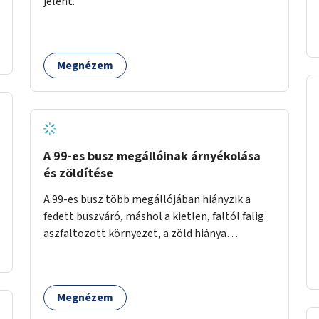
jelent.
időszakokban zsúfolt 5-ös autóbusz
alternatívája lenne.
Megnézem
A 99-es busz megállóinak árnyékolása
és zöldítése
A 99-es busz több megállójában hiányzik a
fedett buszváró, máshol a kietlen, faltól falig
aszfaltozott környezet, a zöld hiánya
problémás. Fontos lenne a hiányzó buszvárók
pótlása és az árnyékolás megoldása. Mindezt a
zöldítéssel is össze lehetne kötni: ahol
Megnézem
megoldható, ott az utasváróra vagy akár
önálló rácsozatra futtatott növényekkel