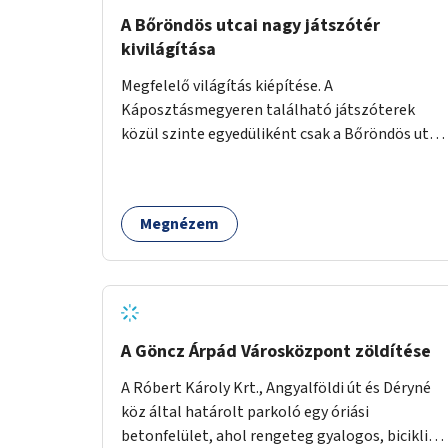
A Bőröndös utcai nagy játszótér
kivilágítása
Megfelelő világítás kiépítése. A
Káposztásmegyeren található játszóterek
közül szinte egyedüliként csak a Bőröndös utca
Külső-Szilágyi út felöli végén lévő nagy
játszótér nem rendelkezik közvilágítással, ami
miatt a őszi és téli hónapokban nem lehet ide
Megnézem
járni a gyerekekkel.
A Göncz Árpád Városközpont zöldítése
A Róbert Károly Krt., Angyalföldi út és Déryné
köz által határolt parkoló egy óriási
betonfelület, ahol rengeteg gyalogos, biciklis