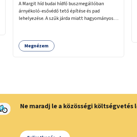
A Margit híd budai hídfő buszmegállóban
árnyékoló-esővédő tető építése és pad
lehelyezése. A szűk járda miatt hagyományos
buszmegálló nem fér el, egyedi megoldásra
lenne szükség.
Megnézem
Ne maradj le a közösségi költségvetés l