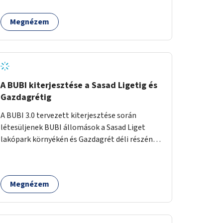
egy sivár zöldsáv választja el, ami kiválóan
található a közelben.
alkalmas lenne egy nagy biodiverzitású hosszú
Megnézem
kert kialakítására, több szintű növényzettel,
öntözőrendszerrel, esetleg valamilyen vizes
attrakcióval ami végfut mind az 500m-en.
A BUBI kiterjesztése a Sasad Ligetig és
Gazdagrétig
A BUBI 3.0 tervezett kiterjesztése során
létesüljenek BUBI állomások a Sasad Liget
lakópark környékén és Gazdagrét déli részén
(Nagyszeben tér/Eleven Center) is.
Megnézem