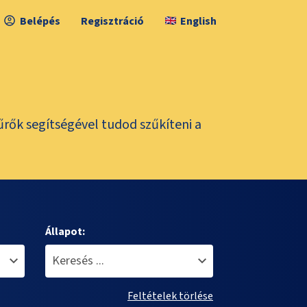
Belépés
Regisztráció
English
űrők segítségével tudod szűkíteni a
Állapot:
Feltételek törlése