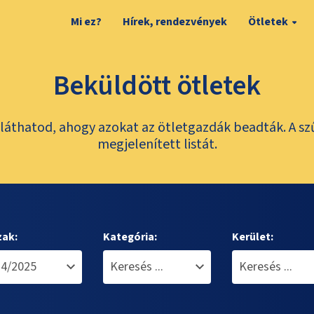
Mi ez?
Hírek, rendezvények
Ötletek
Beküldött ötletek
láthatod, ahogy azokat az ötletgazdák beadták. A sz
megjelenített listát.
zak:
Kategória:
Kerület: