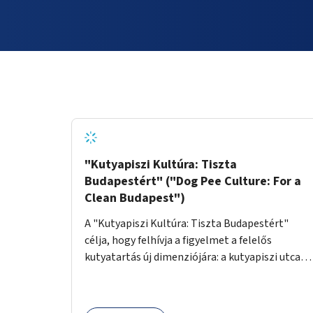
"Kutyapiszi Kultúra: Tiszta
Budapestért" ("Dog Pee Culture: For a
Clean Budapest")
A "Kutyapiszi Kultúra: Tiszta Budapestért"
célja, hogy felhívja a figyelmet a felelős
kutyatartás új dimenziójára: a kutyapiszi utcai
tisztításának szokására. A projekt keretében
szeretnénk edukálni a kutyatulajdonosokat,
hogy séta közben, amikor kedvencük a járdára