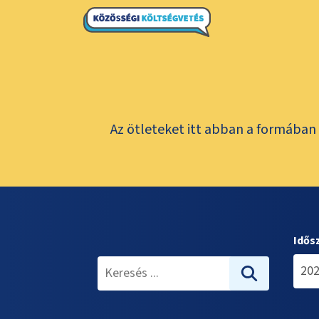
Az ötleteket itt abban a formában 
Idős