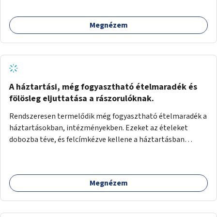
Megnézem
A háztartási, még fogyasztható ételmaradék és
fölösleg eljuttatása a rászorulóknak.
Rendszeresen termelődik még fogyasztható ételmaradék a
háztartásokban, intézményekben. Ezeket az ételeket
dobozba téve, és felcímkézve kellene a háztartásban
élőknek, vagy konyhai dolgozónak betenni egy erre a célra
készített szekrénybe. A címkén az étel neve szerepelne, és a
kihelyezés pontos ideje. (A szekrények belső elrendezését,
Megnézem
rekeszeit, beosztását nem tudom, hogy itt kell-e leírni.)
Önkormányzati tulajdonban lévő köztéren kell elhelyezni.
Tehát ha pl marad valamilyen ételből, vagy túl sokat