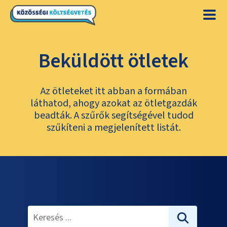
Beküldött ötletek
Az ötleteket itt abban a formában
láthatod, ahogy azokat az ötletgazdák
beadták. A szűrők segítségével tudod
szűkíteni a megjelenített listát.