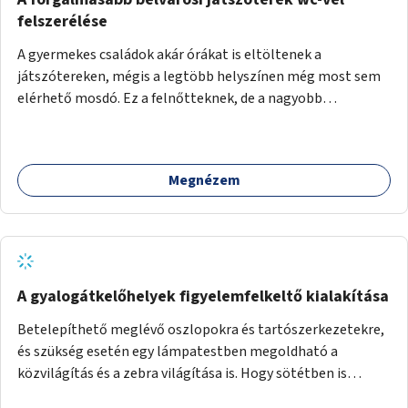
felszerélése
A gyermekes családok akár órákat is eltöltenek a
játszótereken, mégis a legtöbb helyszínen még most sem
elérhető mosdó. Ez a felnőtteknek, de a nagyobb
gyerekeknek is kellemetlen, a mobil wc is megoldás lenne,
vagy olyan, ami fizetős, de fogadjon el bankkártyàt is!
Megnézem
A gyalogátkelőhelyek figyelemfelkeltő kialakítása
Betelepíthető meglévő oszlopokra és tartószerkezetekre,
és szükség esetén egy lámpatestben megoldható a
közvilágítás és a zebra világítása is. Hogy sötétben is
látható legyen zebrák.