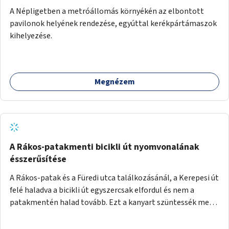
A Népligetben a metróállomás környékén az elbontott
pavilonok helyének rendezése, egyúttal kerékpártámaszok
kihelyezése.
Megnézem
A Rákos-patakmenti bicikli út nyomvonalának
ésszerűsítése
A Rákos-patak és a Füredi utca találkozásánál, a Kerepesi út
felé haladva a bicikli út egyszercsak elfordul és nem a
patakmentén halad tovább. Ezt a kanyart szüntessék meg
és a bicikli út a patakmentén haladjon tovább.