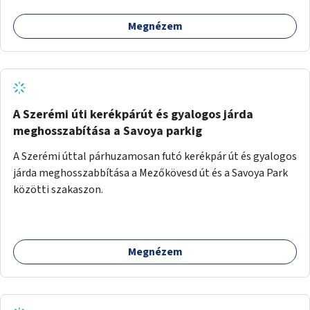
Megnézem
A Szerémi úti kerékpárút és gyalogos járda
meghosszabítása a Savoya parkig
A Szerémi úttal párhuzamosan futó kerékpár út és gyalogos
járda meghosszabbítása a Mezőkövesd út és a Savoya Park
közötti szakaszon.
Megnézem