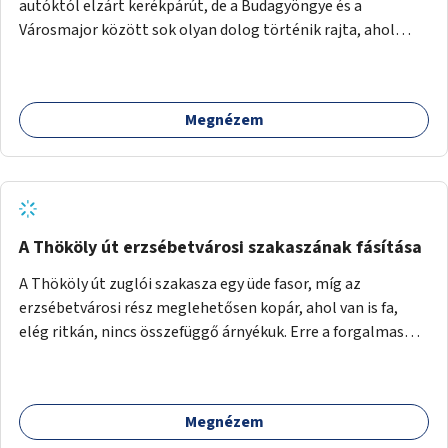
autóktól elzárt kerékpárút, de a Budagyöngye és a
Városmajor között sok olyan dolog történik rajta, ahol
nagyon kell figyelni (villamos keresztezi, 4 sávos autóúton
halad át, lámpa nélküli kereszteződések vannak rajta). Az
ötletem az, hogy ezt a szakaszt egy oktató jellegű,
Megnézem
bemutató kerékpárúttá varázsoljuk, ahol a gyerekek a valós
forgalomban megtehetik első útjaikat (szülői
felügyelettel). Ez egy nagyon forgalmas szakasz és nagyon
sok gyerekkel közlekedő szülőt látni nap, mint, nap, sok az
iskola, óvoda a környéken. Dupla kitáblázásokkal,
fényvisszaverős táblákkal, az aszfalt erősebb színre
A Thököly út erzsébetvárosi szakaszának fásítása
festésével és egyéb oktató táblákkal valósítanám meg az
A Thököly út zuglói szakasza egy üde fasor, míg az
ötletet.
erzsébetvárosi rész meglehetősen kopár, ahol van is fa,
elég ritkán, nincs összefüggő árnyékuk. Erre a forgalmas
erzsébetvárosi útszakaszra a meglévő fasor sűrítésére,
illetve ahol a közművek engedik, új fák ültetésére lenne
szükség.
Megnézem