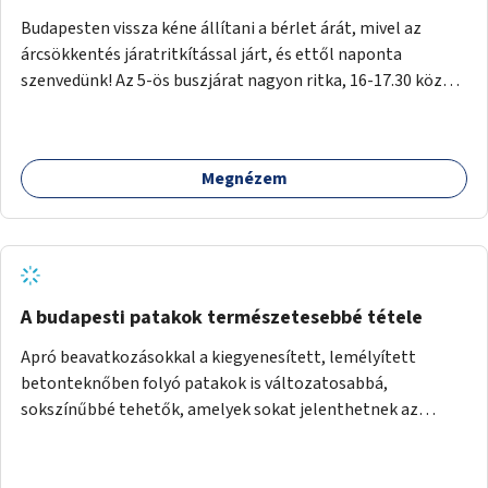
Budapesten vissza kéne állítani a bérlet árát, mivel az
árcsökkentés járatritkítással járt, és ettől naponta
szenvedünk! Az 5-ös buszjárat nagyon ritka, 16-17.30 között
annyira zsúfolt MINDEN NAP, hogy leszállni, felszállni
nehéz, egy szardíniásdoboz, mindenki szenved. 17 megállót
kell utaznunk, gyerekkel együtt minden nap. Sokkal többet
Megnézem
érnénk vele, ha növelnék a bérlet árát és gyakorítanák a
járatokat. 9500 vagy 8950 Ft teljesen mindegy egy család
költségvetésében, a közlekedésben viszont sokkal jobban
megéreznénk.
A budapesti patakok természetesebbé tétele
Apró beavatkozásokkal a kiegyenesített, lemélyített
betonteknőben folyó patakok is változatosabbá,
sokszínűbbé tehetők, amelyek sokat jelenthetnek az
élővilág, az azon keresztül nekünk, emberek számára is. Bár
mindenféle árvízvédelmi szabályozás, "költséghatékony"
karbantartás a legegyenesebb, legszabályosabbbnak tűnő