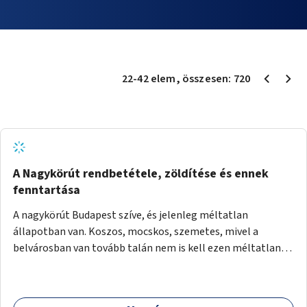
22
-
42
elem
, összesen:
720
A Nagykörút rendbetétele, zöldítése és ennek
fenntartása
A nagykörút Budapest szíve, és jelenleg méltatlan
állapotban van. Koszos, mocskos, szemetes, mivel a
belvárosban van tovább talán nem is kell ezen méltatlan,
igénytelen állapotot bemutatni. Ezen áldatlan helyzetet
szükséges felszámolni, a közterület állandó és rendszeres
tisztán tartásával, és nagy szükség lenne megfelelő