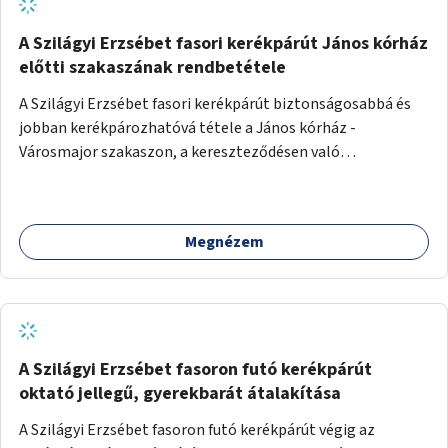
A Szilágyi Erzsébet fasori kerékpárút János kórház
előtti szakaszának rendbetétele
A Szilágyi Erzsébet fasori kerékpárút biztonságosabbá és
jobban kerékpározhatóvá tétele a János kórház -
Városmajor szakaszon, a kereszteződésen való
átvezetésnél kb a Majorkáig, az útpálya javításával, a
kerékpárút egyértelműbb felfestésével, a gyalogos
forgalomtól való jobb elkülönítésével, esetleg ésszerűbb
Megnézem
útvonal kijelölésével.
A Szilágyi Erzsébet fasoron futó kerékpárút
oktató jellegű, gyerekbarát átalakítása
A Szilágyi Erzsébet fasoron futó kerékpárút végig az