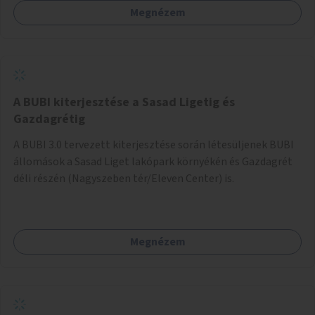
Megnézem
barátságosabbá és zöldebbé lehetne tenni a megállókat.
A BUBI kiterjesztése a Sasad Ligetig és
Gazdagrétig
A BUBI 3.0 tervezett kiterjesztése során létesüljenek BUBI
állomások a Sasad Liget lakópark környékén és Gazdagrét
déli részén (Nagyszeben tér/Eleven Center) is.
Megnézem