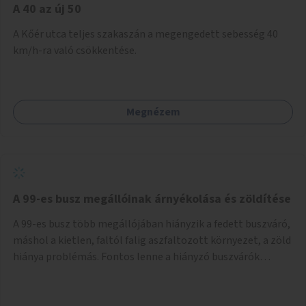
A 40 az új 50
A Kőér utca teljes szakaszán a megengedett sebesség 40
km/h-ra való csökkentése.
Megnézem
A 99-es busz megállóinak árnyékolása és zöldítése
A 99-es busz több megállójában hiányzik a fedett buszváró,
máshol a kietlen, faltól falig aszfaltozott környezet, a zöld
hiánya problémás. Fontos lenne a hiányzó buszvárók
pótlása és az árnyékolás megoldása. Mindezt a zöldítéssel
is össze lehetne kötni: ahol megoldható, ott az utasváróra
vagy akár önálló rácsozatra futtatott növényekkel