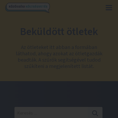
Beküldött ötletek
Az ötleteket itt abban a formában
láthatod, ahogy azokat az ötletgazdák
beadták. A szűrők segítségével tudod
szűkíteni a megjelenített listát.