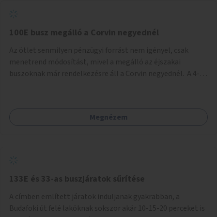
tud állni a megállóba. A környéken a tömegközlekedés
csúcsidőben már most is fullos, a Bosnyák téri beruházások
befejeztével hatványozódni fog az utazási igény.
100E busz megálló a Corvin negyednél
Az ötlet senmilyen pénzügyi forrást nem igényel, csak
menetrend módosítást, mivel a megálló az éjszakai
buszoknak már rendelkezésre áll a Corvin negyednél. A 4-es
és 6-os villamos vonalához közel élőknek a repülőtérre
kijutást, illetve onnan hazajutást nagyban megkönnyítené,
ha a 100E reptéri busz a Corvin negyed metrómegállónál is
Megnézem
megállna - főleg éjjel, amikor a metró nem jár, és a 200E
busz is sokkal ritkábban. Az utazási időt a belvárosban
100E-re fel-/leszállóknak ez az egyetlen plusz megálló
nem hosszabbítaná meg sokkal, a 4-6 vonalán lakóknak
viszont a Kálvin tér-Corvin negyed utat megspórolva 10-15
perccel rövidítheti az utazási idejét.
133E és 33-as buszjáratok sűrítése
A címben említett járatok induljanak gyakrabban, a
Budafoki út felé lakóknak sokszor akár 10-15-20 perceket is