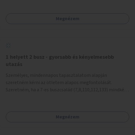
mivel nem üzletszerű a tevékenység.) Közösségi téren a
piacokkal nem konkurál.
Megnézem
1 helyett 2 busz - gyorsabb és kényelmesebb
utazás
Személyes, mindennapos tapasztalatom alapján
szeretném kérni az ötletem alapos megfontolását.
Szeretném, ha a 7-es buszcsalád (7,8,110,112,133) mindkét
irányban a Tisza István tér nevű megállóit aránylag kis
beavatkozással átalakítanák úgy, hogy egyszerre kettő
busz is be tudjon állni az öbölbe. Jelenleg biztonságosan
Megnézem
csak egy jármű tud beállni és kinyitni az ajtókat. A szorosan
mögötte haladó biztonsági okokból nem nyit ajtót, csak ha
az első már elhagyja a megállót és ő szabályosan be nem