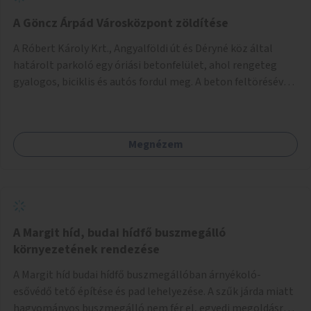
A Göncz Árpád Városközpont zöldítése
A Róbert Károly Krt., Angyalföldi út és Déryné köz által
határolt parkoló egy óriási betonfelület, ahol rengeteg
gyalogos, biciklis és autós fordul meg. A beton feltörésével,
virágágyások létesítésével, fák ültetésével a terület
kellemesebbé, élhetőbbá varázsolható. Az Angyalföldi út
menti járda és a parkoló közé kellene egy zöld sáv,
Megnézem
virágágyásokkal a meglévő fák alá, a lakóépület felőli két
autósáv közé fákat lehetne ültetni, illetve a parkoló és a
járda / bicikliút közé is jók lennének fák.
A Margit híd, budai hídfő buszmegálló
környezetének rendezése
A Margit híd budai hídfő buszmegállóban árnyékoló-
esővédő tető építése és pad lehelyezése. A szűk járda miatt
hagyományos buszmegálló nem fér el, egyedi megoldásra