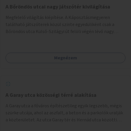
A Bőröndös utcai nagy játszótér kivilágítása
Megfelelő világítás kiépítése. A Káposztásmegyeren
található játszóterek közül szinte egyedüliként csak a
Bőröndös utca Külső-Szilágyi út felöli végén lévő nagy
játszótér nem rendelkezik közvilágítással, ami miatt a őszi
és téli hónapokban nem lehet ide járni a gyerekekkel.
Megnézem
A Garay utca közösségi térré alakítása
A Garay utca a főváros építészetileg egyik legszebb, mégis
szürke utcája, ahol az aszfalt, a beton és a parkolók uralják
a közterületet. Az utca Garay tér és Hernád utca közötti
szakasza tökéletes tere lehetne egy zöld és közösségbarát