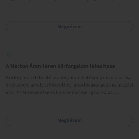
lenne szükség.
Megnézem
A Márton Áron téren körforgalom létesítése
Körforgalom létesítése a forgalom hatékonyabb elosztása
érdekében, amely csökkentheti a torlódásokat és az utazási
időt. A tér rendezése és korszerűsítése: új burkolat,
zöldfelületek, modern közösségi tér kialakítása, hogy a
hely valódi köztérré váljon, ahol az emberek szívesen
időznek.
Megnézem