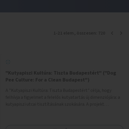
1
-
21
elem
, összesen:
720
"Kutyapiszi Kultúra: Tiszta Budapestért" ("Dog
Pee Culture: For a Clean Budapest")
A "Kutyapiszi Kultúra: Tiszta Budapestért" célja, hogy
felhívja a figyelmet a felelős kutyatartás új dimenziójára: a
kutyapiszi utcai tisztításának szokására. A projekt
keretében szeretnénk edukálni a kutyatulajdonosokat,
hogy séta közben, amikor kedvencük a járdára vizel, egy
palack vízzel öblítsék le azt, ezzel hozzájárulva a tiszta,