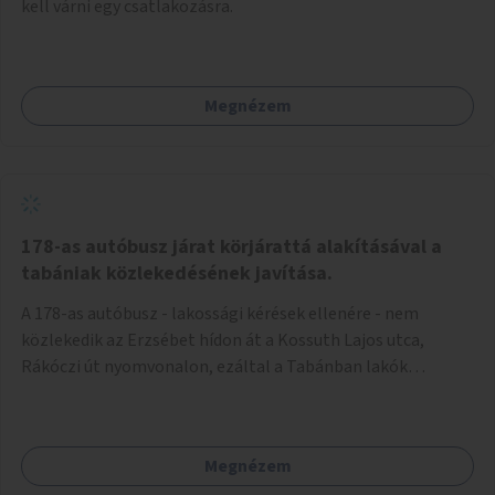
kell várni egy csatlakozásra.
Megnézem
178-as autóbusz járat körjárattá alakításával a
tabániak közlekedésének javítása.
A 178-as autóbusz - lakossági kérések ellenére - nem
közlekedik az Erzsébet hídon át a Kossuth Lajos utca,
Rákóczi út nyomvonalon, ezáltal a Tabánban lakók
belvárosba jutásának minősége jelentősen romlott a
változtatás óta! Nem tudnak továbbá a Tabániak közvetlen
járattal feljutni a Naphegyre, ahol iskola és óvoda is van a
Megnézem
körzetben élők számára. Megoldás lenne, ha a 178-as