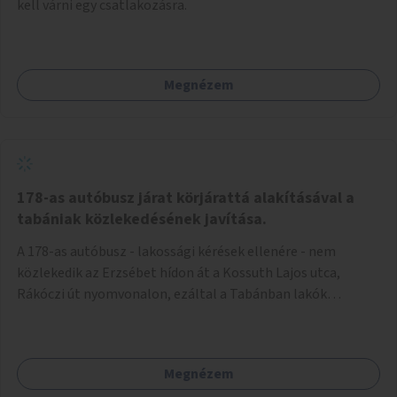
kell várni egy csatlakozásra.
Megnézem
178-as autóbusz járat körjárattá alakításával a
tabániak közlekedésének javítása.
A 178-as autóbusz - lakossági kérések ellenére - nem
közlekedik az Erzsébet hídon át a Kossuth Lajos utca,
Rákóczi út nyomvonalon, ezáltal a Tabánban lakók
belvárosba jutásának minősége jelentősen romlott a
változtatás óta! Nem tudnak továbbá a Tabániak közvetlen
járattal feljutni a Naphegyre, ahol iskola és óvoda is van a
Megnézem
körzetben élők számára. Megoldás lenne, ha a 178-as