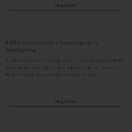
Megnézem
barátságosabbá és zöldebbé lehetne tenni a megállókat.
A BUBI kiterjesztése a Sasad Ligetig és
Gazdagrétig
A BUBI 3.0 tervezett kiterjesztése során létesüljenek BUBI
állomások a Sasad Liget lakópark környékén és Gazdagrét
déli részén (Nagyszeben tér/Eleven Center) is.
Megnézem