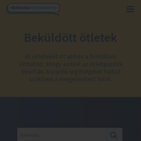
Beküldött ötletek
Az ötleteket itt abban a formában
láthatod, ahogy azokat az ötletgazdák
beadták. A szűrők segítségével tudod
szűkíteni a megjelenített listát.