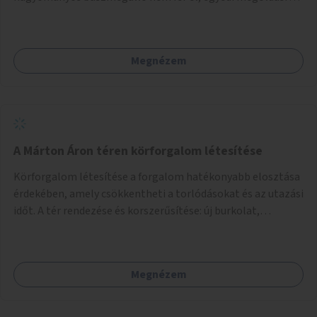
lenne szükség.
Megnézem
A Márton Áron téren körforgalom létesítése
Körforgalom létesítése a forgalom hatékonyabb elosztása
érdekében, amely csökkentheti a torlódásokat és az utazási
időt. A tér rendezése és korszerűsítése: új burkolat,
zöldfelületek, modern közösségi tér kialakítása, hogy a
hely valódi köztérré váljon, ahol az emberek szívesen
időznek.
Megnézem