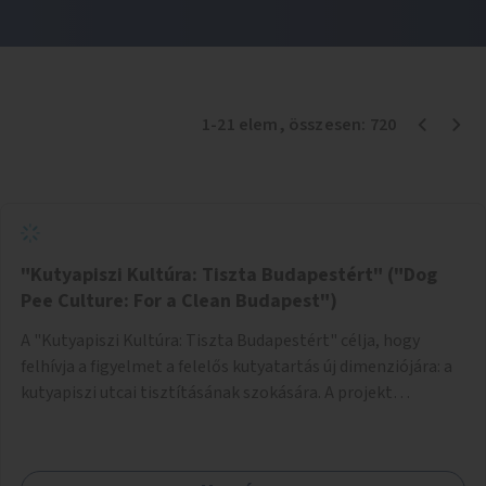
1
-
21
elem
, összesen:
720
"Kutyapiszi Kultúra: Tiszta Budapestért" ("Dog
Pee Culture: For a Clean Budapest")
A "Kutyapiszi Kultúra: Tiszta Budapestért" célja, hogy
felhívja a figyelmet a felelős kutyatartás új dimenziójára: a
kutyapiszi utcai tisztításának szokására. A projekt
keretében szeretnénk edukálni a kutyatulajdonosokat,
hogy séta közben, amikor kedvencük a járdára vizel, egy
palack vízzel öblítsék le azt, ezzel hozzájárulva a tiszta,