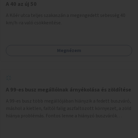
A 40 az új 50
A Kőér utca teljes szakaszán a megengedett sebesség 40
km/h-ra való csökkentése.
Megnézem
A 99-es busz megállóinak árnyékolása és zöldítése
A 99-es busz több megállójában hiányzik a fedett buszváró,
máshol a kietlen, faltól falig aszfaltozott környezet, a zöld
hiánya problémás. Fontos lenne a hiányzó buszvárók
pótlása és az árnyékolás megoldása. Mindezt a zöldítéssel
is össze lehetne kötni: ahol megoldható, ott az utasváróra
vagy akár önálló rácsozatra futtatott növényekkel