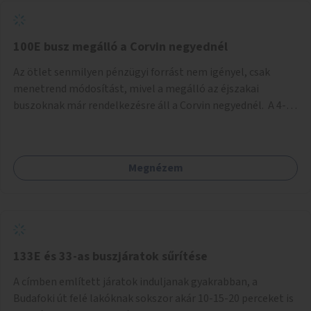
tud állni a megállóba. A környéken a tömegközlekedés
csúcsidőben már most is fullos, a Bosnyák téri beruházások
befejeztével hatványozódni fog az utazási igény.
100E busz megálló a Corvin negyednél
Az ötlet senmilyen pénzügyi forrást nem igényel, csak
menetrend módosítást, mivel a megálló az éjszakai
buszoknak már rendelkezésre áll a Corvin negyednél. A 4-es
és 6-os villamos vonalához közel élőknek a repülőtérre
kijutást, illetve onnan hazajutást nagyban megkönnyítené,
ha a 100E reptéri busz a Corvin negyed metrómegállónál is
Megnézem
megállna - főleg éjjel, amikor a metró nem jár, és a 200E
busz is sokkal ritkábban. Az utazási időt a belvárosban
100E-re fel-/leszállóknak ez az egyetlen plusz megálló
nem hosszabbítaná meg sokkal, a 4-6 vonalán lakóknak
viszont a Kálvin tér-Corvin negyed utat megspórolva 10-15
perccel rövidítheti az utazási idejét.
133E és 33-as buszjáratok sűrítése
A címben említett járatok induljanak gyakrabban, a
Budafoki út felé lakóknak sokszor akár 10-15-20 perceket is