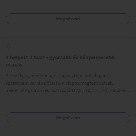
mivel nem üzletszerű a tevékenység.) Közösségi téren a
piacokkal nem konkurál.
Megnézem
1 helyett 2 busz - gyorsabb és kényelmesebb
utazás
Személyes, mindennapos tapasztalatom alapján
szeretném kérni az ötletem alapos megfontolását.
Szeretném, ha a 7-es buszcsalád (7,8,110,112,133) mindkét
irányban a Tisza István tér nevű megállóit aránylag kis
beavatkozással átalakítanák úgy, hogy egyszerre kettő
busz is be tudjon állni az öbölbe. Jelenleg biztonságosan
Megnézem
csak egy jármű tud beállni és kinyitni az ajtókat. A szorosan
mögötte haladó biztonsági okokból nem nyit ajtót, csak ha
az első már elhagyja a megállót és ő szabályosan be nem