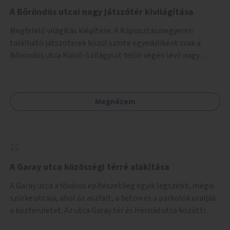
A Bőröndös utcai nagy játszótér kivilágítása
Megfelelő világítás kiépítése. A Káposztásmegyeren
található játszóterek közül szinte egyedüliként csak a
Bőröndös utca Külső-Szilágyi út felöli végén lévő nagy
játszótér nem rendelkezik közvilágítással, ami miatt a őszi
és téli hónapokban nem lehet ide járni a gyerekekkel.
Megnézem
A Garay utca közösségi térré alakítása
A Garay utca a főváros építészetileg egyik legszebb, mégis
szürke utcája, ahol az aszfalt, a beton és a parkolók uralják
a közterületet. Az utca Garay tér és Hernád utca közötti
szakasza tökéletes tere lehetne egy zöld és közösségbarát