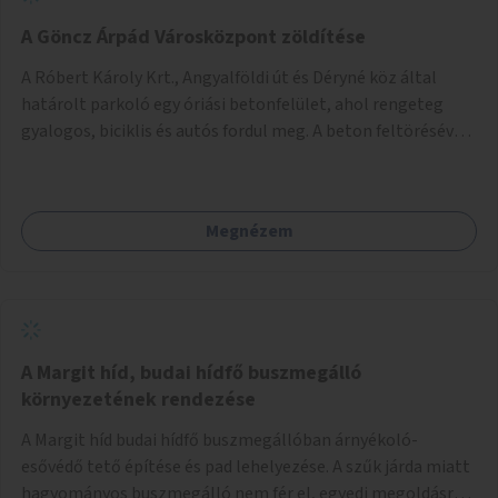
A Göncz Árpád Városközpont zöldítése
A Róbert Károly Krt., Angyalföldi út és Déryné köz által
határolt parkoló egy óriási betonfelület, ahol rengeteg
gyalogos, biciklis és autós fordul meg. A beton feltörésével,
virágágyások létesítésével, fák ültetésével a terület
kellemesebbé, élhetőbbá varázsolható. Az Angyalföldi út
menti járda és a parkoló közé kellene egy zöld sáv,
Megnézem
virágágyásokkal a meglévő fák alá, a lakóépület felőli két
autósáv közé fákat lehetne ültetni, illetve a parkoló és a
járda / bicikliút közé is jók lennének fák.
A Margit híd, budai hídfő buszmegálló
környezetének rendezése
A Margit híd budai hídfő buszmegállóban árnyékoló-
esővédő tető építése és pad lehelyezése. A szűk járda miatt
hagyományos buszmegálló nem fér el, egyedi megoldásra