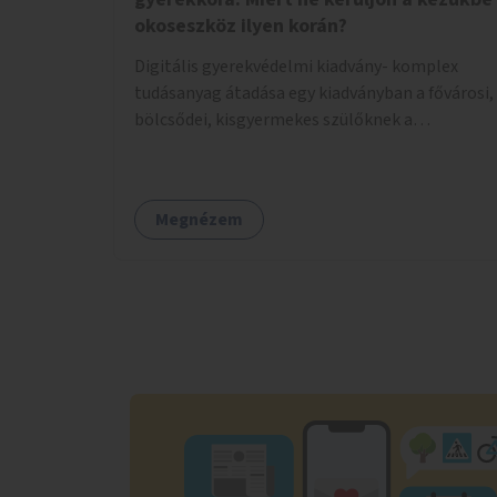
okoseszköz ilyen korán?
Digitális gyerekvédelmi kiadvány- komplex
tudásanyag átadása egy kiadványban a fővárosi,
bölcsődei, kisgyermekes szülőknek a
Hintalovon Gyermekjogi Alapítvány
segítségével. Tartalma: - 0-3 éves korosztály
idegrendszeri fejlődése, - fejlődés
Megnézem
pszichológiájának összefüggései, - rövid
kontra hosszútávú hatások összehasonlítása, -
mi kell ahhoz, hogy digitálisan is tudatos
szülők legyünk, - a posztolás veszélyei, - a
példamutatás fontossága, - a napi szokások
hosszútávú hatásai, - mi a baj a kisgyerekkori
túlzott képernyőzéssel. Konkrét ötleteket,
javaslatokat adnának a HIntalovon Alapítvány
szakemberei arra, hogy hogyan lehet a
hétköznapokban kikerülni, vagy helyettesíteni
az okoseszközök használatát a kisgyerekekkel.