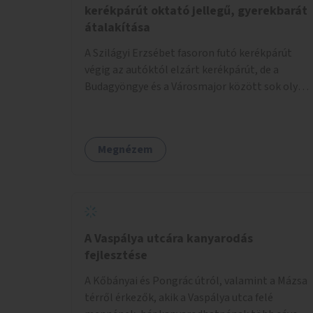
kerékpárút oktató jellegű, gyerekbarát
átalakítása
A Szilágyi Erzsébet fasoron futó kerékpárút
végig az autóktól elzárt kerékpárút, de a
Budagyöngye és a Városmajor között sok olyan
dolog történik rajta, ahol nagyon kell figyelni
(villamos keresztezi, 4 sávos autóúton halad
át, lámpa nélküli kereszteződések vannak
Megnézem
rajta). Az ötletem az, hogy ezt a szakaszt egy
oktató jellegű, bemutató kerékpárúttá
varázsoljuk, ahol a gyerekek a valós
forgalomban megtehetik első útjaikat (szülői
felügyelettel). Ez egy nagyon forgalmas
szakasz és nagyon sok gyerekkel közlekedő
A Vaspálya utcára kanyarodás
szülőt látni nap, mint, nap, sok az iskola, óvoda
fejlesztése
a környéken. Dupla kitáblázásokkal,
A Kőbányai és Pongrác útról, valamint a Mázsa
fényvisszaverős táblákkal, az aszfalt erősebb
térről érkezők, akik a Vaspálya utca felé
színre festésével és egyéb oktató táblákkal