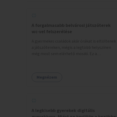
növelnék a bérlet árát és gyakorítanák a
járatokat. 9500 vagy 8950 Ft teljesen mindegy
egy család költségvetésében, a közlekedésben
viszont sokkal jobban megéreznénk.
A forgalmasabb belvárosi játszóterek
wc-vel felszerélése
A gyermekes családok akár órákat is eltöltenek
a játszótereken, mégis a legtöbb helyszínen
még most sem elérhető mosdó. Ez a
felnőtteknek, de a nagyobb gyerekeknek is
kellemetlen, a mobil wc is megoldás lenne,
vagy olyan, ami fizetős, de fogadjon el
Megnézem
bankkártyàt is!
A legkisebb gyerekek digitális
gyerekkora. Miért ne kerüljön a kezükbe