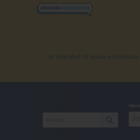
Az ötleteket itt abban a formában 
Idős