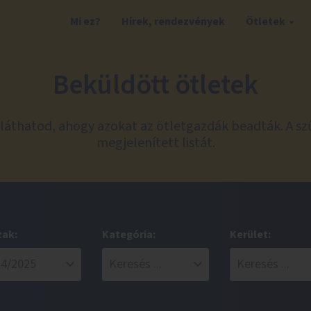
Mi ez?
Hírek, rendezvények
Ötletek
Beküldött ötletek
láthatod, ahogy azokat az ötletgazdák beadták. A sz
megjelenített listát.
zak:
Kategória:
Kerület: