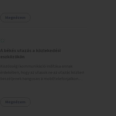
közé a Jászberényi úton. Pl. lehetne kerékpárút
számára nyitottak lennének, tehát a hely
az 526. sor - Tündérfürt u - Bogáncsvirág u -
közterület jellege megmaradna, de autók
Meténg u - keresztül a régi szeméttelelep
helyett a járókelők és a helyiek használnák.
Megnézem
szélén az Akna utcáig. Vagy bármilyen
megoldás, ami csendes utcákon aszfalton
lehetővé teszi, hogy eljussunk a Rákos
patakhoz, a Madárdombhoz és nem kell hozzá
aszfaltozni az erdőben. Lehet a Jászberényi
mentén is végig, bár az nem tűnik egyszerűen
A békés utazás a közlekedési
kivitelezhetőnek.
eszközökön
Közösségi kommunikáció indítása annak
érdekében, hogy az utasok ne az utazás közben
beszéljenek hangosan a mobiltelefonjaikon.
Inkább csendben, kultúráltan egymással
beszéljenek, olvassanak vagy csodálják a város
nevezetességeit vagy a házakat a tájat.
Megnézem