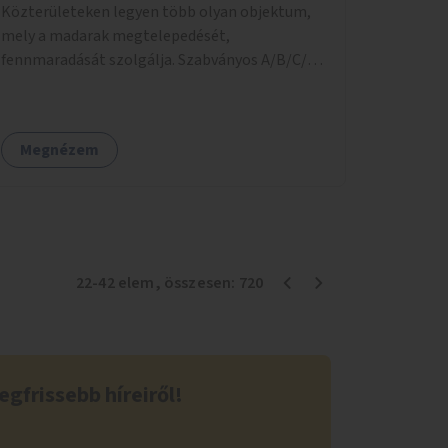
Közterületeken legyen több olyan objektum,
akkor az erre való dobozba csomagolva a
mely a madarak megtelepedését,
legközelebbi szekrénybe elvinni. (Erre a célra
fennmaradását szolgálja. Szabványos A/B/C/D
külön lehetne készíteni dobozokat.) Előre
típusú odúk kihelyezesén túl gondolok itt az
tisztázni a feladatokat (szavatosság figyelése,
itatók és téli madáretetők létesítésére. A
higiéniai feltételek...) az önkéntes
Magyar Madártani és Természetvédelmi
jelentkezőkkel, velük pontos szerződést írni,
Megnézem
Egyesület ehhez biztosan tud nyújtani
mennyit vállalnak a feladatokból. Ezt az
beszerezhető eszközöket:
önkormányzatnak kellene egyszer
mmebolt.hu/eszkozok/madarbarat/oduk (ezek
megszervezni. Sok helyen van hasonló, és
kiskereskedelmi árak). Az egyesület számos
működik.
közterületen telepített már odúkat
(Gellérthegy, Margitsziget, temetők stb), úgy
22
-
42
elem
, összesen:
720
vélem, hogy van még bőséggel olyan zöld
városrész (játszóterek, parkok, fasorok stb),
ahol sok tucatnyi odú vagy éppen téli
etetőpont létesíthető hasznos madaraink
egfrissebb híreiről!
részére. Az odúkat évente egyszer kell a költés
után kiüríteni, akkor az időjárás viszontagságai
elől fél évre érdemes beszedni őket, majd