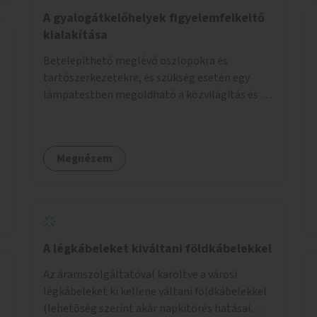
élőlényeknek kedvez. Apróbb
A gyalogátkelőhelyek figyelemfelkeltő
beavatkozásokkal, a szabályozások gondos
kialakítása
áttekintésével, ésszerű módosításával, azok
Betelepíthető meglévő oszlopokra és
betartása mellett változatosabbá tennénk a
tartószerkezetekre, és szükség esetén egy
budapesti patakok nagyvízi, ahol lehetőség van
lámpatestben megoldható a közvilágítás és a
rá, kisvízi medrét. A nagyvízi mederbe őshonos
zebra világítása is. Hogy sötétben is látható
fás és lágyszárú növényfajok
legyen zebrák.
visszatelepítésével változatossabbá tehetők a
rézsűk, mint élőhely. Emellett a kisvízi
Megnézem
mederben drága revitalizáció híján, apróbb
mesterséges és természetes beavatkozásokkal
érhető el, hogy változatosabb legyen a kisvízi
meder.
A légkábeleket kiváltani földkábelekkel
Az áramszolgáltatóval karöltve a városi
légkábeleket ki kellene váltani földkábelekkel
(lehetõség szerint akár napkitörés hatásai