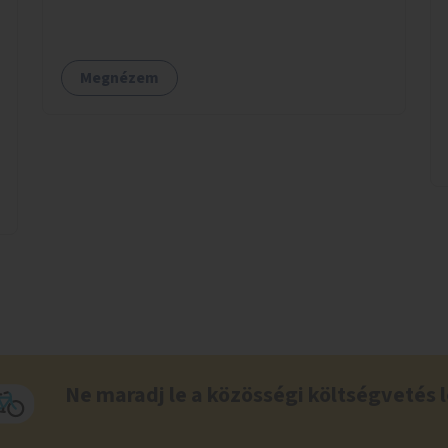
elleni árnyékolással is - a földkábelre sokkal
jobb árnyékolás tehető, hisz a légkábelnek az
árnyékoló rétegek súlyát is meg kell tartani),
Megnézem
így a felszínen nyugodtan nõhetnek a fák, nem
kellenek védõsávok. Indulásként Zuglóban a
Rákos-patak menti elektromos légkábelekkel
lehetne kezdeni.
Ne maradj le a közösségi költségvetés l