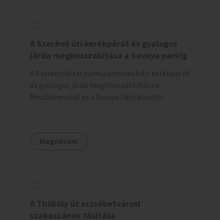
jelölt, és burkolati jellel elválasztott gyalog-
és kerékpárútra lenne itt szükség, ahogy a
Bálna mellett is. A jelenlegi állapot
tarthatatlan, ugyanis a trehányul kirakott
A Szerémi úti kerékpárút és gyalogos
táblákból az se derül ki, hogy szabad-e ott
járda meghosszabítása a Savoya parkig
kerékpározni.
A Szerémi úttal párhuzamosan futó kerékpár út
és gyalogos járda meghosszabbítása a
Mezőkövesd út és a Savoya Park közötti
szakaszon.
Megnézem
A Thököly út erzsébetvárosi
szakaszának fásítása