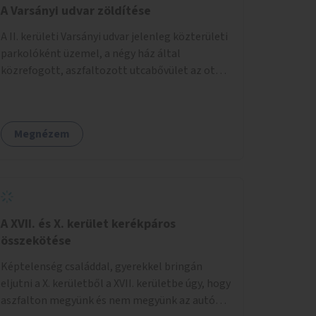
A Varsányi udvar zöldítése
A II. kerületi Varsányi udvar jelenleg közterületi
parkolóként üzemel, a négy ház által
közrefogott, aszfaltozott utcabővület az ott
parkoló 12 autót szolgálja ki. Ehelyett
szeretnénk, hogy itt egy olyan, két részből álló
magasított zöldfelület jöjjön létre, amely a
Megnézem
Varsányi Irén utca bővületeként és a megújult
Széna térrel való összekapcsolásaként a helyi
lakosok és az átmenő gyalogos forgalom
számára is lehetőséget nyújtson rekreációs
célokra. A Varsányi Irén utca és a Varsányi udvar
jelenleg két különálló közterületként
A XVII. és X. kerület kerékpáros
viselkedik, elválasztja őket a biciklisáv és a
összekötése
mellette lévő járda, az ötlet a két közterület
Képtelenség családdal, gyerekkel bringán
összekapcsolását szorgalmazza. A
eljutni a X. kerületből a XVII. kerületbe úgy, hogy
látványterveken is szereplő padok, teraszok,
aszfalton megyünk és nem megyünk az autók
zöldfelületek és biciklitárolók mindenki