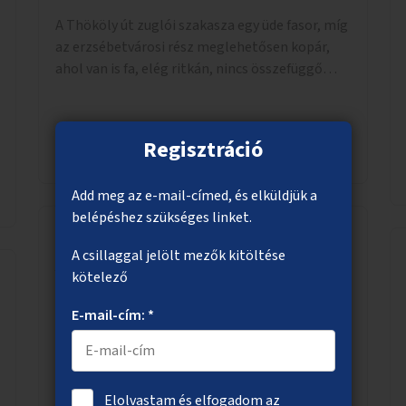
A Thököly út zuglói szakasza egy üde fasor, míg
az erzsébetvárosi rész meglehetősen kopár,
ahol van is fa, elég ritkán, nincs összefüggő
árnyékuk. Erre a forgalmas erzsébetvárosi
útszakaszra a meglévő fasor sűrítésére, illetve
ahol a közművek engedik, új fák ültetésére
Regisztráció
Megnézem
lenne szükség.
Add meg az e-mail-címed, és elküldjük a
belépéshez szükséges linket.
A csillaggal jelölt mezők kitöltése
A Vérmező és a Horváth-kert fejlesztése
kötelező
A Vérmező és a Horváth-kert fejlesztése úgy
E-mail-cím: *
gondolom összekapcsolódó ötlet. A Vérmező
fejlesztése kukákkal, padokkal már
megkezdődött, ám abbamaradt, elfogyott a
pénz, és úgy látszik nincs projektje a dolognak.
Elolvastam és elfogadom az