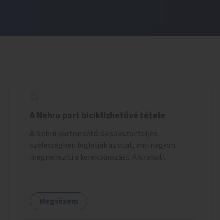
A Nehru part biciklizhetővé tétele
A Nehru parton sétálók sokszor teljes
szélességben foglalják az utat, ami nagyon
megnehezíti a kerékpározást. A kirakott
fotelek is csak a rajta ülőknek kényelmes,
mindenki másnak akadály, ezért el kellene őket
távolítani. A kikötőbakokat, ha megoldható, át
Megnézem
kellene helyezni a kerítés másik oldalára,
közvetlenül a partfal tetejére. Egyértelműen