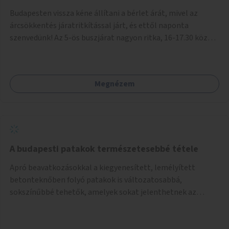
Budapesten vissza kéne állítani a bérlet árát, mivel az
árcsökkentés járatritkítással járt, és ettől naponta
szenvedünk! Az 5-ös buszjárat nagyon ritka, 16-17.30 között
annyira zsúfolt MINDEN NAP, hogy leszállni, felszállni
nehéz, egy szardíniásdoboz, mindenki szenved. 17 megállót
kell utaznunk, gyerekkel együtt minden nap. Sokkal többet
Megnézem
érnénk vele, ha növelnék a bérlet árát és gyakorítanák a
járatokat. 9500 vagy 8950 Ft teljesen mindegy egy család
költségvetésében, a közlekedésben viszont sokkal jobban
megéreznénk.
A budapesti patakok természetesebbé tétele
Apró beavatkozásokkal a kiegyenesített, lemélyített
betonteknőben folyó patakok is változatosabbá,
sokszínűbbé tehetők, amelyek sokat jelenthetnek az
élővilág, az azon keresztül nekünk, emberek számára is. Bár
mindenféle árvízvédelmi szabályozás, "költséghatékony"
karbantartás a legegyenesebb, legszabályosabbbnak tűnő