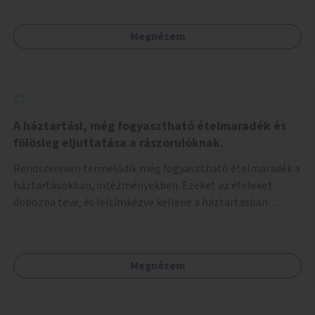
Megnézem
A háztartási, még fogyasztható ételmaradék és
fölösleg eljuttatása a rászorulóknak.
Rendszeresen termelődik még fogyasztható ételmaradék a
háztartásokban, intézményekben. Ezeket az ételeket
dobozba téve, és felcímkézve kellene a háztartásban
élőknek, vagy konyhai dolgozónak betenni egy erre a célra
készített szekrénybe. A címkén az étel neve szerepelne, és a
kihelyezés pontos ideje. (A szekrények belső elrendezését,
Megnézem
rekeszeit, beosztását nem tudom, hogy itt kell-e leírni.)
Önkormányzati tulajdonban lévő köztéren kell elhelyezni.
Tehát ha pl marad valamilyen ételből, vagy túl sokat