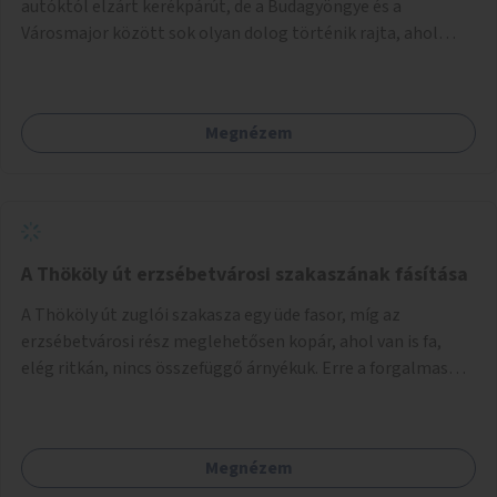
autóktól elzárt kerékpárút, de a Budagyöngye és a
Városmajor között sok olyan dolog történik rajta, ahol
nagyon kell figyelni (villamos keresztezi, 4 sávos autóúton
halad át, lámpa nélküli kereszteződések vannak rajta). Az
ötletem az, hogy ezt a szakaszt egy oktató jellegű,
Megnézem
bemutató kerékpárúttá varázsoljuk, ahol a gyerekek a valós
forgalomban megtehetik első útjaikat (szülői
felügyelettel). Ez egy nagyon forgalmas szakasz és nagyon
sok gyerekkel közlekedő szülőt látni nap, mint, nap, sok az
iskola, óvoda a környéken. Dupla kitáblázásokkal,
fényvisszaverős táblákkal, az aszfalt erősebb színre
A Thököly út erzsébetvárosi szakaszának fásítása
festésével és egyéb oktató táblákkal valósítanám meg az
A Thököly út zuglói szakasza egy üde fasor, míg az
ötletet.
erzsébetvárosi rész meglehetősen kopár, ahol van is fa,
elég ritkán, nincs összefüggő árnyékuk. Erre a forgalmas
erzsébetvárosi útszakaszra a meglévő fasor sűrítésére,
illetve ahol a közművek engedik, új fák ültetésére lenne
szükség.
Megnézem