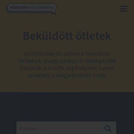
Beküldött ötletek
Az ötleteket itt abban a formában
láthatod, ahogy azokat az ötletgazdák
beadták. A szűrők segítségével tudod
szűkíteni a megjelenített listát.