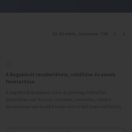
22
-
42
elem
, összesen:
720
A Nagykörút rendbetétele, zöldítése és ennek
fenntartása
A nagykörút Budapest szíve, és jelenleg méltatlan
állapotban van. Koszos, mocskos, szemetes, mivel a
belvárosban van tovább talán nem is kell ezen méltatlan,
igénytelen állapotot bemutatni. Ezen áldatlan helyzetet
szükséges felszámolni, a közterület állandó és rendszeres
tisztán tartásával, és nagy szükség lenne megfelelő