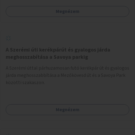
Megnézem
A Szerémi úti kerékpárút és gyalogos járda
meghosszabítása a Savoya parkig
A Szerémi úttal párhuzamosan futó kerékpár út és gyalogos
járda meghosszabbítása a Mezőkövesd út és a Savoya Park
közötti szakaszon.
Megnézem