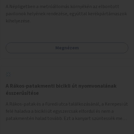
A Népligetben a metróállomás környékén az elbontott
pavilonok helyének rendezése, egyúttal kerékpártámaszok
kihelyezése.
Megnézem
A Rákos-patakmenti bicikli út nyomvonalának
ésszerűsítése
A Rákos-patak és a Füredi utca találkozásánál, a Kerepesi út
felé haladva a bicikli út egyszercsak elfordul és nem a
patakmentén halad tovább. Ezt a kanyart szüntessék meg
és a bicikli út a patakmentén haladjon tovább.