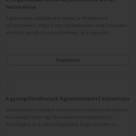
felszerélése
A gyermekes családok akár órákat is eltöltenek a
játszótereken, mégis a legtöbb helyszínen még most sem
elérhető mosdó. Ez a felnőtteknek, de a nagyobb
gyerekeknek is kellemetlen, a mobil wc is megoldás lenne,
vagy olyan, ami fizetős, de fogadjon el bankkártyàt is!
Megnézem
A gyalogátkelőhelyek figyelemfelkeltő kialakítása
Betelepíthető meglévő oszlopokra és tartószerkezetekre,
és szükség esetén egy lámpatestben megoldható a
közvilágítás és a zebra világítása is. Hogy sötétben is
látható legyen zebrák.