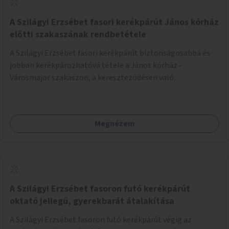
A Szilágyi Erzsébet fasori kerékpárút János kórház
előtti szakaszának rendbetétele
A Szilágyi Erzsébet fasori kerékpárút biztonságosabbá és
jobban kerékpározhatóvá tétele a János kórház -
Városmajor szakaszon, a kereszteződésen való
átvezetésnél kb a Majorkáig, az útpálya javításával, a
kerékpárút egyértelműbb felfestésével, a gyalogos
forgalomtól való jobb elkülönítésével, esetleg ésszerűbb
Megnézem
útvonal kijelölésével.
A Szilágyi Erzsébet fasoron futó kerékpárút
oktató jellegű, gyerekbarát átalakítása
A Szilágyi Erzsébet fasoron futó kerékpárút végig az