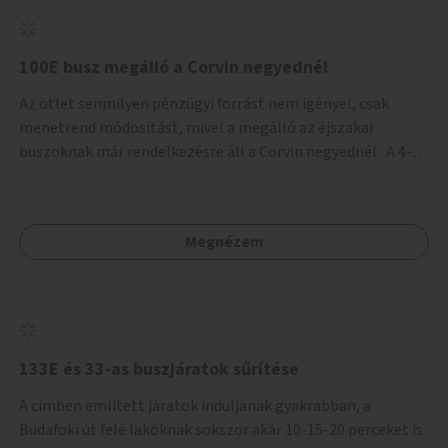
tud állni a megállóba. A környéken a tömegközlekedés
csúcsidőben már most is fullos, a Bosnyák téri beruházások
befejeztével hatványozódni fog az utazási igény.
100E busz megálló a Corvin negyednél
Az ötlet senmilyen pénzügyi forrást nem igényel, csak
menetrend módosítást, mivel a megálló az éjszakai
buszoknak már rendelkezésre áll a Corvin negyednél. A 4-es
és 6-os villamos vonalához közel élőknek a repülőtérre
kijutást, illetve onnan hazajutást nagyban megkönnyítené,
ha a 100E reptéri busz a Corvin negyed metrómegállónál is
Megnézem
megállna - főleg éjjel, amikor a metró nem jár, és a 200E
busz is sokkal ritkábban. Az utazási időt a belvárosban
100E-re fel-/leszállóknak ez az egyetlen plusz megálló
nem hosszabbítaná meg sokkal, a 4-6 vonalán lakóknak
viszont a Kálvin tér-Corvin negyed utat megspórolva 10-15
perccel rövidítheti az utazási idejét.
133E és 33-as buszjáratok sűrítése
A címben említett járatok induljanak gyakrabban, a
Budafoki út felé lakóknak sokszor akár 10-15-20 perceket is