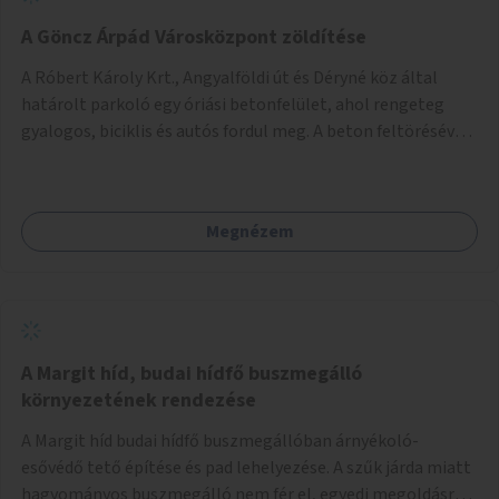
A Göncz Árpád Városközpont zöldítése
A Róbert Károly Krt., Angyalföldi út és Déryné köz által
határolt parkoló egy óriási betonfelület, ahol rengeteg
gyalogos, biciklis és autós fordul meg. A beton feltörésével,
virágágyások létesítésével, fák ültetésével a terület
kellemesebbé, élhetőbbá varázsolható. Az Angyalföldi út
menti járda és a parkoló közé kellene egy zöld sáv,
Megnézem
virágágyásokkal a meglévő fák alá, a lakóépület felőli két
autósáv közé fákat lehetne ültetni, illetve a parkoló és a
járda / bicikliút közé is jók lennének fák.
A Margit híd, budai hídfő buszmegálló
környezetének rendezése
A Margit híd budai hídfő buszmegállóban árnyékoló-
esővédő tető építése és pad lehelyezése. A szűk járda miatt
hagyományos buszmegálló nem fér el, egyedi megoldásra