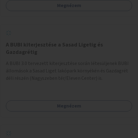
Megnézem
barátságosabbá és zöldebbé lehetne tenni a megállókat.
A BUBI kiterjesztése a Sasad Ligetig és
Gazdagrétig
A BUBI 3.0 tervezett kiterjesztése során létesüljenek BUBI
állomások a Sasad Liget lakópark környékén és Gazdagrét
déli részén (Nagyszeben tér/Eleven Center) is.
Megnézem