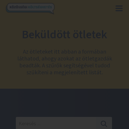
Beküldött ötletek
Az ötleteket itt abban a formában
láthatod, ahogy azokat az ötletgazdák
beadták. A szűrők segítségével tudod
szűkíteni a megjelenített listát.