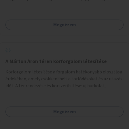
lenne szükség.
Megnézem
A Márton Áron téren körforgalom létesítése
Körforgalom létesítése a forgalom hatékonyabb elosztása
érdekében, amely csökkentheti a torlódásokat és az utazási
időt. A tér rendezése és korszerűsítése: új burkolat,
zöldfelületek, modern közösségi tér kialakítása, hogy a
hely valódi köztérré váljon, ahol az emberek szívesen
időznek.
Megnézem