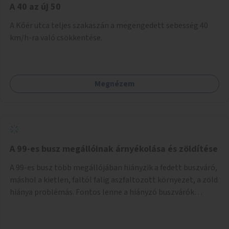
A 40 az új 50
A Kőér utca teljes szakaszán a megengedett sebesség 40
km/h-ra való csökkentése.
Megnézem
A 99-es busz megállóinak árnyékolása és zöldítése
A 99-es busz több megállójában hiányzik a fedett buszváró,
máshol a kietlen, faltól falig aszfaltozott környezet, a zöld
hiánya problémás. Fontos lenne a hiányzó buszvárók
pótlása és az árnyékolás megoldása. Mindezt a zöldítéssel
is össze lehetne kötni: ahol megoldható, ott az utasváróra
vagy akár önálló rácsozatra futtatott növényekkel