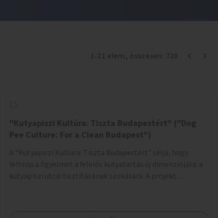
1
-
21
elem
, összesen:
720
"Kutyapiszi Kultúra: Tiszta Budapestért" ("Dog
Pee Culture: For a Clean Budapest")
A "Kutyapiszi Kultúra: Tiszta Budapestért" célja, hogy
felhívja a figyelmet a felelős kutyatartás új dimenziójára: a
kutyapiszi utcai tisztításának szokására. A projekt
keretében szeretnénk edukálni a kutyatulajdonosokat,
hogy séta közben, amikor kedvencük a járdára vizel, egy
palack vízzel öblítsék le azt, ezzel hozzájárulva a tiszta,