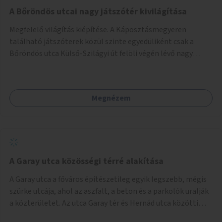
A Bőröndös utcai nagy játszótér kivilágítása
Megfelelő világítás kiépítése. A Káposztásmegyeren
található játszóterek közül szinte egyedüliként csak a
Bőröndös utca Külső-Szilágyi út felöli végén lévő nagy
játszótér nem rendelkezik közvilágítással, ami miatt a őszi
és téli hónapokban nem lehet ide járni a gyerekekkel.
Megnézem
A Garay utca közösségi térré alakítása
A Garay utca a főváros építészetileg egyik legszebb, mégis
szürke utcája, ahol az aszfalt, a beton és a parkolók uralják
a közterületet. Az utca Garay tér és Hernád utca közötti
szakasza tökéletes tere lehetne egy zöld és közösségbarát