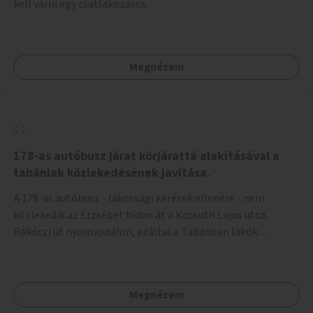
kell várni egy csatlakozásra.
Megnézem
178-as autóbusz járat körjárattá alakításával a
tabániak közlekedésének javítása.
A 178-as autóbusz - lakossági kérések ellenére - nem
közlekedik az Erzsébet hídon át a Kossuth Lajos utca,
Rákóczi út nyomvonalon, ezáltal a Tabánban lakók
belvárosba jutásának minősége jelentősen romlott a
változtatás óta! Nem tudnak továbbá a Tabániak közvetlen
járattal feljutni a Naphegyre, ahol iskola és óvoda is van a
Megnézem
körzetben élők számára. Megoldás lenne, ha a 178-as