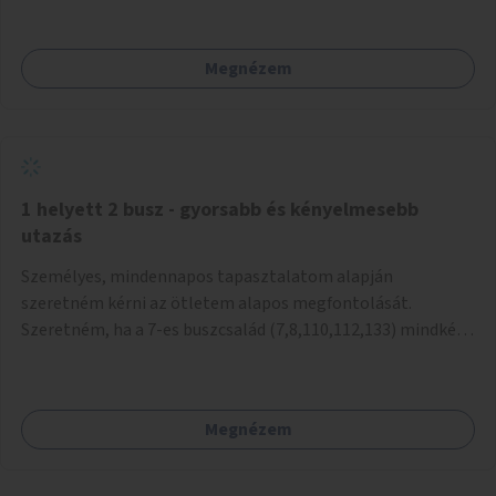
mivel nem üzletszerű a tevékenység.) Közösségi téren a
piacokkal nem konkurál.
Megnézem
1 helyett 2 busz - gyorsabb és kényelmesebb
utazás
Személyes, mindennapos tapasztalatom alapján
szeretném kérni az ötletem alapos megfontolását.
Szeretném, ha a 7-es buszcsalád (7,8,110,112,133) mindkét
irányban a Tisza István tér nevű megállóit aránylag kis
beavatkozással átalakítanák úgy, hogy egyszerre kettő
busz is be tudjon állni az öbölbe. Jelenleg biztonságosan
Megnézem
csak egy jármű tud beállni és kinyitni az ajtókat. A szorosan
mögötte haladó biztonsági okokból nem nyit ajtót, csak ha
az első már elhagyja a megállót és ő szabályosan be nem