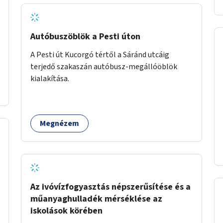
Autóbuszöblök a Pesti úton
A Pesti út Kucorgó tértől a Sáránd utcáig
terjedő szakaszán autóbusz-megállóöblök
kialakítása.
Megnézem
Az ivóvízfogyasztás népszerűsítése és a
műanyaghulladék mérséklése az
iskolások körében