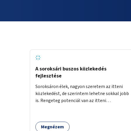
A soroksári buszos közlekedés
fejlesztése
Soroksáron élek, nagyon szeretem az itteni
közlekedést, de szerintem lehetne sokkal jobb
is. Rengeteg potenciál van az itteni
buszvonalakban. A 166-os fél órás követése
hétköznap borzasztó ritka. Csomóan utaznak
vele és egy nagyon kényelmes járat. Nagyon jól
Megnézem
el lehet vele kerülni a HÉVet, ráadásul