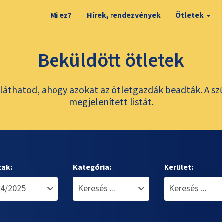
Mi ez?
Hírek, rendezvények
Ötletek
Beküldött ötletek
láthatod, ahogy azokat az ötletgazdák beadták. A sz
megjelenített listát.
zak:
Kategória:
Kerület: