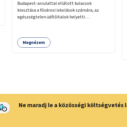
Budapest-arculattal ellátott kulacsok
kiosztása a fővárosi iskolások számára, az
egészségtelen üdítőitalok helyetti
ivóvízfogyasztás népszerűsítése és az egyszer
használatos PET-palackok használatának
csökkentése céljából.
Megnézem
Ne maradj le a közösségi költségvetés l