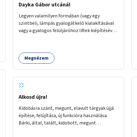
Dayka Gábor utcánál
Legyen valamilyen formában (vagy egy
szintbeli, lámpás gyalogátkelő kialakításával
vagy a gyalogos felüljáróhoz liftek kiépítésével)
akadálymentes az átkelés a Budaörsi úton a
Dayka Gábor utcánál.
Megnézem
Alkosd újra!
Kidobásra szánt, megunt, elavult tárgyak újjá
építése, felújítása, új funkcióra használása.
Bárki, által, talált, kidobott, megunt
haszontalan bármi újra gondolása. Egy