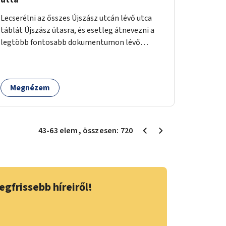
Lecserélni az ősszes Újszász utcán lévő utca
táblát Újszász útasra, és esetleg átnevezni a
legtöbb fontosabb dokumentumon lévő
feliratot.
Megnézem
43
-
63
elem
, összesen:
720
egfrissebb híreiről!