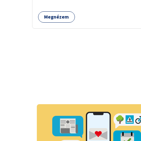
tele van csomagokkal.
Megnézem