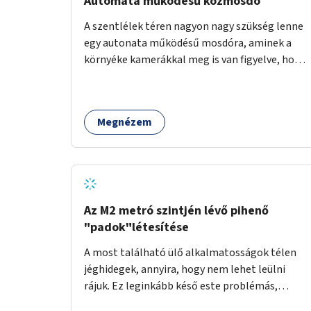
Automata működésű közmosdó
A szentlélek téren nagyon nagy szükség lenne
egy autonata működésű mosdóra, aminek a
környéke kamerákkal meg is van figyelve, hogy
a vandállok ne tehessék tönkre. Területileg a
jelenlegi buszvégállomás területén lenne a
leghasznosabb a HÉV felé, mivel itt a forgalom
Megnézem
is igen nagy.
Az M2 metró szintjén lévő pihenő
"padok"létesítése
A most található ülő alkalmatosságok télen
jéghidegek, annyira, hogy nem lehet leülni
rájuk. Ez leginkább késő este problémás,
amikor ritkábban jár a metró és az ember keze