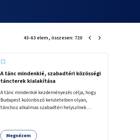
43
-
63
elem
, összesen:
720
A tánc mindenkié, szabadtéri közösségi
táncterek kialakítása
A tánc mindenkié kezdeményezés célja, hogy
Budapest különböző kerületeiben olyan,
tánchoz alkalmas szabadtéri helyszínek
jöjjenek létre, ahol mind a profi, mind az
amatőr táncosok valamint a tánciskolák,
táncklubok, sőt, az egyszerű mozgásra vágyó
Megnézem
lakosok is részt vehetnek közösségi