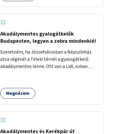
eseményeken. Ehhez olyan terek kialakítására
van szükség, ahol szabadtéri táncok
szervezésére alkalmas, csiszolt, sima
burkolattal rendelkező platformok állnak
rendelkezésre. Az 5 darab táncteret, melynek
Akadálymentes gyalogátkelők
nagysága egyenként 70 négyzetméter.
Budapesten, legyen a zebra mindenkié!
parkokban, közterületeken javasoljuk
Szeretném, ha Józsefvárosban a Népszínház
kialakítani.
utca végénél a Teleki térnél a gyalogátkelő
akadálymentes lenne. Ott van a Lidl, sokan
vásárolnak ott idősek, babakocsival közlekedők
és fogyatékossággal élők is. Ennek ellenére a
zebra nem akadálymentes. A gyalogátkelő
Megnézem
mindenkié, ez ne csak elméletben legyen igaz
Akadálymentes és Kerékpár út