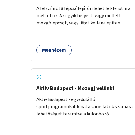
nehézségeikről - rendszeres önismereti,
A felszínről 8 lépcsőlejárón lehet fel-le jutni a
beszélgetős csoportok által - felépülhetnek
metróhoz. Az egyik helyett, vagy mellett
testileg-lelkileg a szülésből és gyermekágyi
mozgólépcsőt, vagy liftet kellene építeni.
időszakból - gyógytorna, jóga, terápia
segítségével - beülhetnek kávézni, és
biztonsággal engedhetik játszani a
csemetéket erre az időre. A tér a csoportos és
Megnézem
egyéni foglalkozások köré épülne. A
foglalkozások túlmennének egy baba-mama
klub keretein, kifejezetten az önismeretre
helyeznek a hangsúlyt.
Aktiv Budapest - Mozogj velünk!
Aktiv Budapest - egyedülálló
sportprogramokat kínál a városlakók számára,
lehetőséget teremtve a különböző
korosztályoknak, hogy ikonikus helyszíneken
mozoghassanak, közösségi élményeket