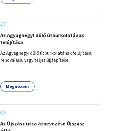
élhetőbbé, hanem a Déli-pályaudvaron leszálló
turisták első benyomása is kedvezőbb lenne a
Fővárosról.
Az Agyaghegyi dűlő útburkolatának
felújítása
Az Agyaghegyi dűlő útburkolatának felújítása,
renoválása, vagy teljes újjáépítése.
Megnézem
Az Újszász utca átnevezése Újszász
úttá