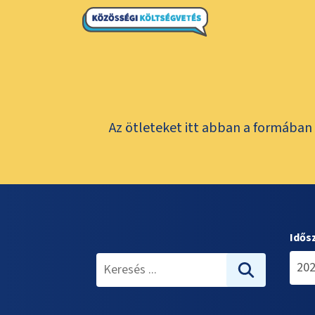
Az ötleteket itt abban a formában 
Idős