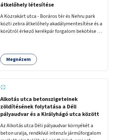
átkelőhely létesítése
A Közrakárt utca - Boráros tér és Nehru park
közti zebra átkelőhely akadálymentesítése és a
körútról érkező kerékpár forgalom bekötése a
a Nehru part felé.
Megnézem
Alkotás utca betonszigeteinek
zöldítésének folytatása a Déli
pályaudvar és a Királyhágó utca között
Az Alkotás utca Déli pályaudvar környékét a
beton uralja, rendkívül intenzív járműforgalom