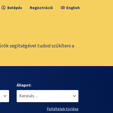
Belépés
Regisztráció
English
űrők segítségével tudod szűkíteni a
Állapot:
Feltételek törlése