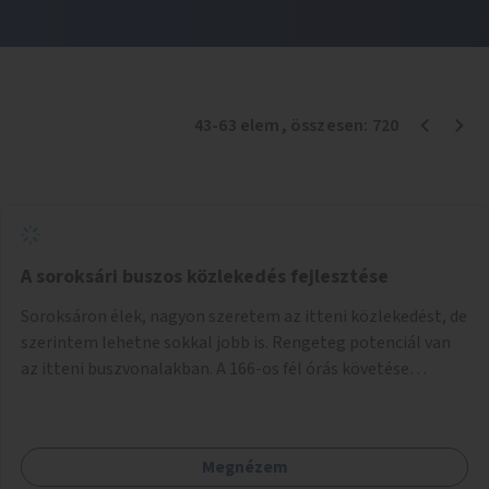
43
-
63
elem
, összesen:
720
A soroksári buszos közlekedés fejlesztése
Soroksáron élek, nagyon szeretem az itteni közlekedést, de
szerintem lehetne sokkal jobb is. Rengeteg potenciál van
az itteni buszvonalakban. A 166-os fél órás követése
hétköznap borzasztó ritka. Csomóan utaznak vele és egy
nagyon kényelmes járat. Nagyon jól el lehet vele kerülni a
HÉVet, ráadásul kényelmes alacsonypadlós szolgáltatást
Megnézem
nyújt. Hétköznap csúcsidőben a 166-os járhatna 15