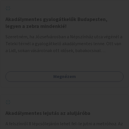
Akadálymentes gyalogátkelők Budapesten,
legyen a zebra mindenkié!
Szeretném, ha Józsefvárosban a Népszínház utca végénél a
Teleki térnél a gyalogátkelő akadálymentes lenne. Ott van
a Lidl, sokan vásárolnak ott idősek, babakocsival
közlekedők és fogyatékossággal élők is. Ennek ellenére a
zebra nem akadálymentes. A gyalogátkelő mindenkié, ez ne
csak elméletben legyen igaz
Megnézem
Akadálymentes lejutás az aluljáróba
A felszínről 8 lépcsőlejárón lehet fel-le jutni a metróhoz. Az