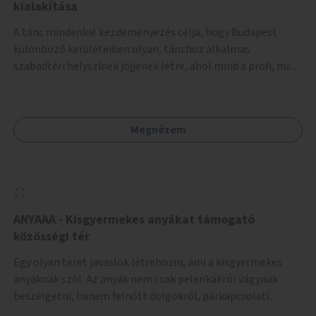
pedig tàmogatàsképpen adatna! A takarítàst kötelezően
kialakítása
fizethetné a hasznàlója, ez esetleg megoldàs lehet erre a
A tánc mindenkié kezdeményezés célja, hogy Budapest
problémàra!És ha nem rendezi, kitiltjàk a hasznàlók közül!
különböző kerületeiben olyan, tánchoz alkalmas
Remélem hasznosnak vélik majd ezt az ötletemet! Talàn
szabadtéri helyszínek jöjjenek létre, ahol mind a profi, mind
egy-két kapszulàt elfogadnék én is honoràriumképpen
az amatőr táncosok valamint a tánciskolák, táncklubok,
sajàt hasznàlatra nekem! Köszönetteljes szeretettel a làny
sőt, az egyszerű mozgásra vágyó lakosok is részt vehetnek
Budapestről
közösségi eseményeken. Ehhez olyan terek kialakítására
Megnézem
van szükség, ahol szabadtéri táncok szervezésére alkalmas,
csiszolt, sima burkolattal rendelkező platformok állnak
rendelkezésre. Az 5 darab táncteret, melynek nagysága
egyenként 70 négyzetméter. parkokban, közterületeken
javasoljuk kialakítani.
ANYAAA - Kisgyermekes anyákat támogató
közösségi tér
Egy olyan teret javaslok létrehozni, ami a kisgyermekes
anyáknak szól. Az anyák nem csak pelenkákról vágynak
beszélgetni, hanem felnőtt dolgokról, párkapcsolati
változásokról, új életük kihívásairól. Rengeteg tér és