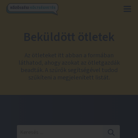
Beküldött ötletek
Az ötleteket itt abban a formában
láthatod, ahogy azokat az ötletgazdák
beadták. A szűrők segítségével tudod
szűkíteni a megjelenített listát.