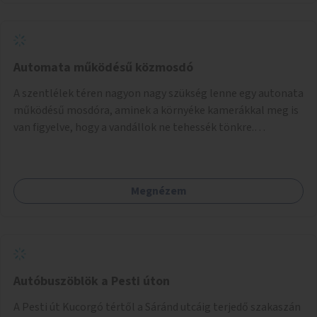
Automata működésű közmosdó
A szentlélek téren nagyon nagy szükség lenne egy autonata
működésű mosdóra, aminek a környéke kamerákkal meg is
van figyelve, hogy a vandállok ne tehessék tönkre.
Területileg a jelenlegi buszvégállomás területén lenne a
leghasznosabb a HÉV felé, mivel itt a forgalom is igen nagy.
Megnézem
Autóbuszöblök a Pesti úton
A Pesti út Kucorgó tértől a Sáránd utcáig terjedő szakaszán