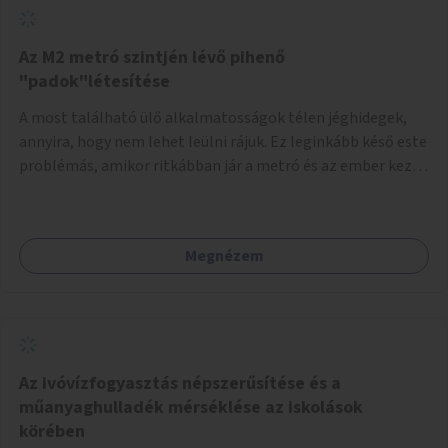
Az M2 metró szintjén lévő pihenő
"padok"létesítése
A most található ülő alkalmatosságok télen jéghidegek,
annyira, hogy nem lehet leülni rájuk. Ez leginkább késő este
problémás, amikor ritkábban jár a metró és az ember keze
tele van csomagokkal.
Megnézem
Az ivóvízfogyasztás népszerűsítése és a
műanyaghulladék mérséklése az iskolások
körében