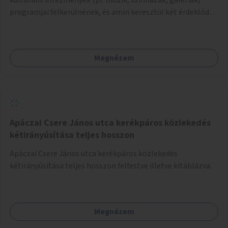
programjai felkerülnének, és amin keresztül két érdeklődő,
akik nem szívesen mennének egyedül az adott programra,
összeszerveződhetnek.
Megnézem
Apáczai Csere János utca kerékpáros közlekedés
kétirányúsítása teljes hosszon
Apáczai Csere János utca kerékpáros közlekedés
kétirányúsítása teljes hosszon felfestve illetve kitáblázva.
Megnézem