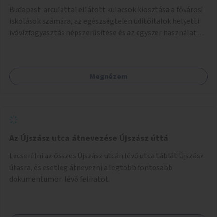
Budapest-arculattal ellátott kulacsok kiosztása a fővárosi
iskolások számára, az egészségtelen üdítőitalok helyetti
ivóvízfogyasztás népszerűsítése és az egyszer használatos
PET-palackok használatának csökkentése céljából.
Megnézem
Az Újszász utca átnevezése Újszász úttá
Lecserélni az ősszes Újszász utcán lévő utca táblát Újszász
útasra, és esetleg átnevezni a legtöbb fontosabb
dokumentumon lévő feliratot.