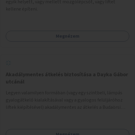
egyik helyett, vagy mellett mozgólépcsőt, vagy liftet
kellene építeni.
Megnézem
Akadálymentes átkelés biztosítása a Dayka Gábor
utcánál
Legyen valamilyen formában (vagy egy szintbeli, lámpás
gyalogátkelő kialakításával vagy a gyalogos felüljáróhoz
liftek kiépítésével) akadálymentes az átkelés a Budaörsi
úton a Dayka Gábor utcánál.
Megnézem