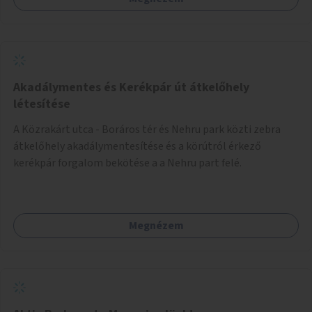
Akadálymentes és Kerékpár út átkelőhely
létesítése
A Közrakárt utca - Boráros tér és Nehru park közti zebra
átkelőhely akadálymentesítése és a körútról érkező
kerékpár forgalom bekötése a a Nehru part felé.
Megnézem