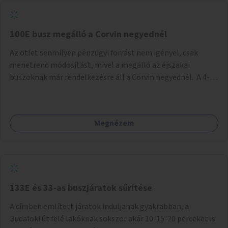
tud állni a megállóba. A környéken a tömegközlekedés
csúcsidőben már most is fullos, a Bosnyák téri beruházások
befejeztével hatványozódni fog az utazási igény.
100E busz megálló a Corvin negyednél
Az ötlet senmilyen pénzügyi forrást nem igényel, csak
menetrend módosítást, mivel a megálló az éjszakai
buszoknak már rendelkezésre áll a Corvin negyednél. A 4-es
és 6-os villamos vonalához közel élőknek a repülőtérre
kijutást, illetve onnan hazajutást nagyban megkönnyítené,
ha a 100E reptéri busz a Corvin negyed metrómegállónál is
Megnézem
megállna - főleg éjjel, amikor a metró nem jár, és a 200E
busz is sokkal ritkábban. Az utazási időt a belvárosban
100E-re fel-/leszállóknak ez az egyetlen plusz megálló
nem hosszabbítaná meg sokkal, a 4-6 vonalán lakóknak
viszont a Kálvin tér-Corvin negyed utat megspórolva 10-15
perccel rövidítheti az utazási idejét.
133E és 33-as buszjáratok sűrítése
A címben említett járatok induljanak gyakrabban, a
Budafoki út felé lakóknak sokszor akár 10-15-20 perceket is