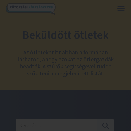
Beküldött ötletek
Az ötleteket itt abban a formában
láthatod, ahogy azokat az ötletgazdák
beadták. A szűrők segítségével tudod
szűkíteni a megjelenített listát.