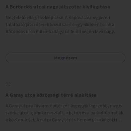
A Bőröndös utcai nagy játszótér kivilágítása
Megfelelő világítás kiépítése. A Káposztásmegyeren
található játszóterek közül szinte egyedüliként csak a
Bőröndös utca Külső-Szilágyi út felöli végén lévő nagy
játszótér nem rendelkezik közvilágítással, ami miatt a őszi
és téli hónapokban nem lehet ide járni a gyerekekkel.
Megnézem
A Garay utca közösségi térré alakítása
A Garay utca a főváros építészetileg egyik legszebb, mégis
szürke utcája, ahol az aszfalt, a beton és a parkolók uralják
a közterületet. Az utca Garay tér és Hernád utca közötti
szakasza tökéletes tere lehetne egy zöld és közösségbarát