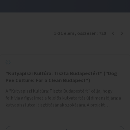
1
-
21
elem
, összesen:
720
"Kutyapiszi Kultúra: Tiszta Budapestért" ("Dog
Pee Culture: For a Clean Budapest")
A "Kutyapiszi Kultúra: Tiszta Budapestért" célja, hogy
felhívja a figyelmet a felelős kutyatartás új dimenziójára: a
kutyapiszi utcai tisztításának szokására. A projekt
keretében szeretnénk edukálni a kutyatulajdonosokat,
hogy séta közben, amikor kedvencük a járdára vizel, egy
palack vízzel öblítsék le azt, ezzel hozzájárulva a tiszta,