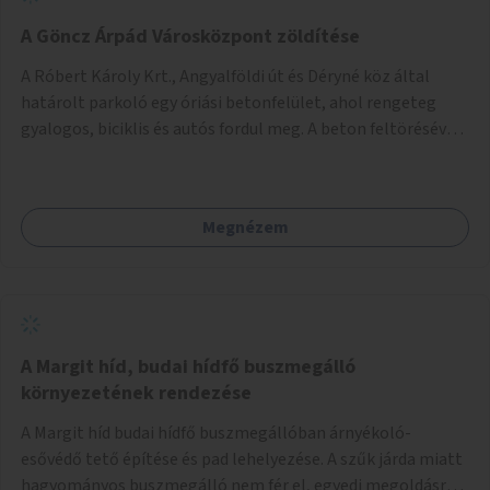
A Göncz Árpád Városközpont zöldítése
A Róbert Károly Krt., Angyalföldi út és Déryné köz által
határolt parkoló egy óriási betonfelület, ahol rengeteg
gyalogos, biciklis és autós fordul meg. A beton feltörésével,
virágágyások létesítésével, fák ültetésével a terület
kellemesebbé, élhetőbbá varázsolható. Az Angyalföldi út
menti járda és a parkoló közé kellene egy zöld sáv,
Megnézem
virágágyásokkal a meglévő fák alá, a lakóépület felőli két
autósáv közé fákat lehetne ültetni, illetve a parkoló és a
járda / bicikliút közé is jók lennének fák.
A Margit híd, budai hídfő buszmegálló
környezetének rendezése
A Margit híd budai hídfő buszmegállóban árnyékoló-
esővédő tető építése és pad lehelyezése. A szűk járda miatt
hagyományos buszmegálló nem fér el, egyedi megoldásra