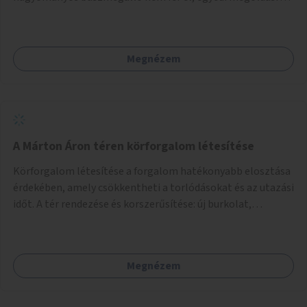
lenne szükség.
Megnézem
A Márton Áron téren körforgalom létesítése
Körforgalom létesítése a forgalom hatékonyabb elosztása
érdekében, amely csökkentheti a torlódásokat és az utazási
időt. A tér rendezése és korszerűsítése: új burkolat,
zöldfelületek, modern közösségi tér kialakítása, hogy a
hely valódi köztérré váljon, ahol az emberek szívesen
időznek.
Megnézem