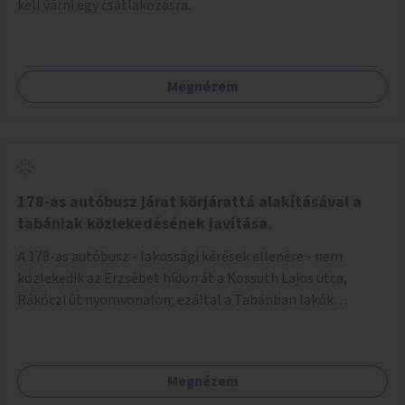
kell várni egy csatlakozásra.
Megnézem
178-as autóbusz járat körjárattá alakításával a
tabániak közlekedésének javítása.
A 178-as autóbusz - lakossági kérések ellenére - nem
közlekedik az Erzsébet hídon át a Kossuth Lajos utca,
Rákóczi út nyomvonalon, ezáltal a Tabánban lakók
belvárosba jutásának minősége jelentősen romlott a
változtatás óta! Nem tudnak továbbá a Tabániak közvetlen
járattal feljutni a Naphegyre, ahol iskola és óvoda is van a
Megnézem
körzetben élők számára. Megoldás lenne, ha a 178-as