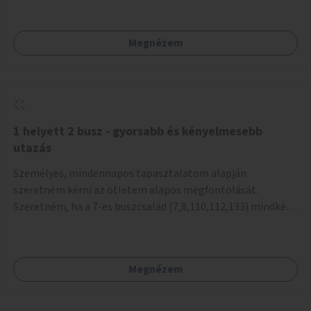
mivel nem üzletszerű a tevékenység.) Közösségi téren a
piacokkal nem konkurál.
Megnézem
1 helyett 2 busz - gyorsabb és kényelmesebb
utazás
Személyes, mindennapos tapasztalatom alapján
szeretném kérni az ötletem alapos megfontolását.
Szeretném, ha a 7-es buszcsalád (7,8,110,112,133) mindkét
irányban a Tisza István tér nevű megállóit aránylag kis
beavatkozással átalakítanák úgy, hogy egyszerre kettő
busz is be tudjon állni az öbölbe. Jelenleg biztonságosan
Megnézem
csak egy jármű tud beállni és kinyitni az ajtókat. A szorosan
mögötte haladó biztonsági okokból nem nyit ajtót, csak ha
az első már elhagyja a megállót és ő szabályosan be nem