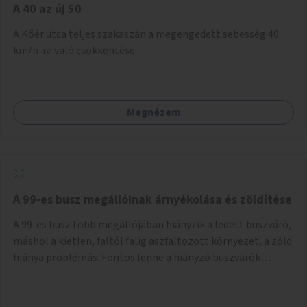
A 40 az új 50
A Kőér utca teljes szakaszán a megengedett sebesség 40
km/h-ra való csökkentése.
Megnézem
A 99-es busz megállóinak árnyékolása és zöldítése
A 99-es busz több megállójában hiányzik a fedett buszváró,
máshol a kietlen, faltól falig aszfaltozott környezet, a zöld
hiánya problémás. Fontos lenne a hiányzó buszvárók
pótlása és az árnyékolás megoldása. Mindezt a zöldítéssel
is össze lehetne kötni: ahol megoldható, ott az utasváróra
vagy akár önálló rácsozatra futtatott növényekkel