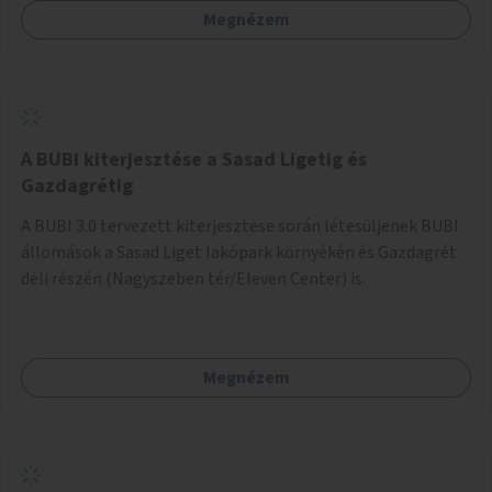
Megnézem
barátságosabbá és zöldebbé lehetne tenni a megállókat.
A BUBI kiterjesztése a Sasad Ligetig és
Gazdagrétig
A BUBI 3.0 tervezett kiterjesztése során létesüljenek BUBI
állomások a Sasad Liget lakópark környékén és Gazdagrét
déli részén (Nagyszeben tér/Eleven Center) is.
Megnézem