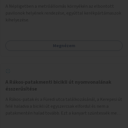
A Népligetben a metróállomás környékén az elbontott
pavilonok helyének rendezése, egyúttal kerékpártámaszok
kihelyezése.
Megnézem
A Rákos-patakmenti bicikli út nyomvonalának
ésszerűsítése
A Rákos-patak és a Füredi utca találkozásánál, a Kerepesi út
felé haladva a bicikli út egyszercsak elfordul és nem a
patakmentén halad tovább. Ezt a kanyart szüntessék meg
és a bicikli út a patakmentén haladjon tovább.