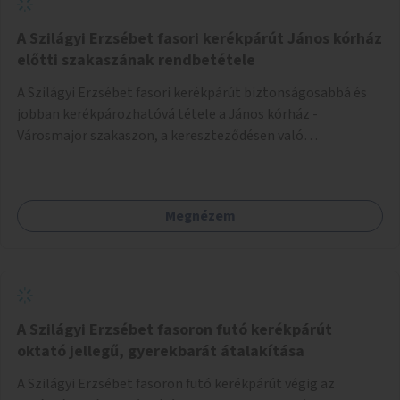
A Szilágyi Erzsébet fasori kerékpárút János kórház
előtti szakaszának rendbetétele
A Szilágyi Erzsébet fasori kerékpárút biztonságosabbá és
jobban kerékpározhatóvá tétele a János kórház -
Városmajor szakaszon, a kereszteződésen való
átvezetésnél kb a Majorkáig, az útpálya javításával, a
kerékpárút egyértelműbb felfestésével, a gyalogos
forgalomtól való jobb elkülönítésével, esetleg ésszerűbb
Megnézem
útvonal kijelölésével.
A Szilágyi Erzsébet fasoron futó kerékpárút
oktató jellegű, gyerekbarát átalakítása
A Szilágyi Erzsébet fasoron futó kerékpárút végig az