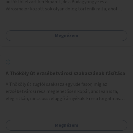
autóktól elzárt kerékpárút, de a Budagyöngye és a
Városmajor között sok olyan dolog történik rajta, ahol
nagyon kell figyelni (villamos keresztezi, 4 sávos autóúton
halad át, lámpa nélküli kereszteződések vannak rajta). Az
ötletem az, hogy ezt a szakaszt egy oktató jellegű,
Megnézem
bemutató kerékpárúttá varázsoljuk, ahol a gyerekek a valós
forgalomban megtehetik első útjaikat (szülői
felügyelettel). Ez egy nagyon forgalmas szakasz és nagyon
sok gyerekkel közlekedő szülőt látni nap, mint, nap, sok az
iskola, óvoda a környéken. Dupla kitáblázásokkal,
fényvisszaverős táblákkal, az aszfalt erősebb színre
A Thököly út erzsébetvárosi szakaszának fásítása
festésével és egyéb oktató táblákkal valósítanám meg az
A Thököly út zuglói szakasza egy üde fasor, míg az
ötletet.
erzsébetvárosi rész meglehetősen kopár, ahol van is fa,
elég ritkán, nincs összefüggő árnyékuk. Erre a forgalmas
erzsébetvárosi útszakaszra a meglévő fasor sűrítésére,
illetve ahol a közművek engedik, új fák ültetésére lenne
szükség.
Megnézem