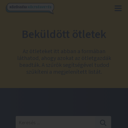
Beküldött ötletek
Az ötleteket itt abban a formában
láthatod, ahogy azokat az ötletgazdák
beadták. A szűrők segítségével tudod
szűkíteni a megjelenített listát.