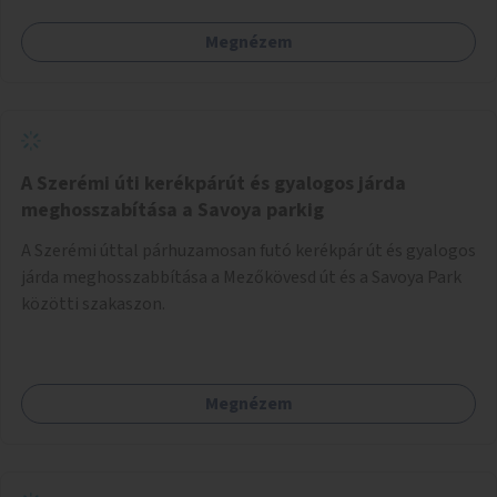
Megnézem
A Szerémi úti kerékpárút és gyalogos járda
meghosszabítása a Savoya parkig
A Szerémi úttal párhuzamosan futó kerékpár út és gyalogos
járda meghosszabbítása a Mezőkövesd út és a Savoya Park
közötti szakaszon.
Megnézem