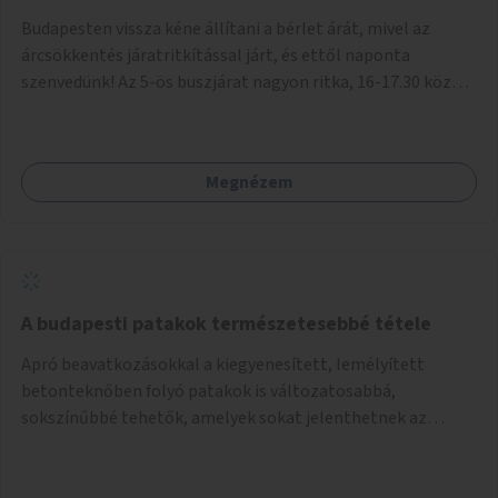
Budapesten vissza kéne állítani a bérlet árát, mivel az
árcsökkentés járatritkítással járt, és ettől naponta
szenvedünk! Az 5-ös buszjárat nagyon ritka, 16-17.30 között
annyira zsúfolt MINDEN NAP, hogy leszállni, felszállni
nehéz, egy szardíniásdoboz, mindenki szenved. 17 megállót
kell utaznunk, gyerekkel együtt minden nap. Sokkal többet
Megnézem
érnénk vele, ha növelnék a bérlet árát és gyakorítanák a
járatokat. 9500 vagy 8950 Ft teljesen mindegy egy család
költségvetésében, a közlekedésben viszont sokkal jobban
megéreznénk.
A budapesti patakok természetesebbé tétele
Apró beavatkozásokkal a kiegyenesített, lemélyített
betonteknőben folyó patakok is változatosabbá,
sokszínűbbé tehetők, amelyek sokat jelenthetnek az
élővilág, az azon keresztül nekünk, emberek számára is. Bár
mindenféle árvízvédelmi szabályozás, "költséghatékony"
karbantartás a legegyenesebb, legszabályosabbbnak tűnő