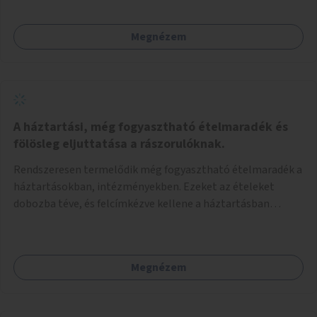
Megnézem
A háztartási, még fogyasztható ételmaradék és
fölösleg eljuttatása a rászorulóknak.
Rendszeresen termelődik még fogyasztható ételmaradék a
háztartásokban, intézményekben. Ezeket az ételeket
dobozba téve, és felcímkézve kellene a háztartásban
élőknek, vagy konyhai dolgozónak betenni egy erre a célra
készített szekrénybe. A címkén az étel neve szerepelne, és a
kihelyezés pontos ideje. (A szekrények belső elrendezését,
Megnézem
rekeszeit, beosztását nem tudom, hogy itt kell-e leírni.)
Önkormányzati tulajdonban lévő köztéren kell elhelyezni.
Tehát ha pl marad valamilyen ételből, vagy túl sokat