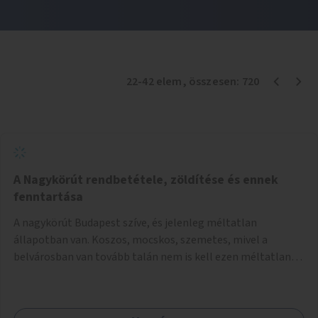
22
-
42
elem
, összesen:
720
A Nagykörút rendbetétele, zöldítése és ennek
fenntartása
A nagykörút Budapest szíve, és jelenleg méltatlan
állapotban van. Koszos, mocskos, szemetes, mivel a
belvárosban van tovább talán nem is kell ezen méltatlan,
igénytelen állapotot bemutatni. Ezen áldatlan helyzetet
szükséges felszámolni, a közterület állandó és rendszeres
tisztán tartásával, és nagy szükség lenne megfelelő