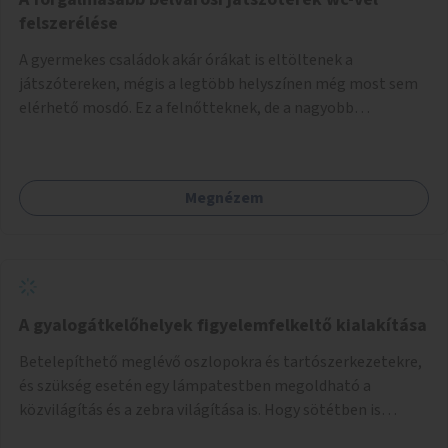
felszerélése
A gyermekes családok akár órákat is eltöltenek a
játszótereken, mégis a legtöbb helyszínen még most sem
elérhető mosdó. Ez a felnőtteknek, de a nagyobb
gyerekeknek is kellemetlen, a mobil wc is megoldás lenne,
vagy olyan, ami fizetős, de fogadjon el bankkártyàt is!
Megnézem
A gyalogátkelőhelyek figyelemfelkeltő kialakítása
Betelepíthető meglévő oszlopokra és tartószerkezetekre,
és szükség esetén egy lámpatestben megoldható a
közvilágítás és a zebra világítása is. Hogy sötétben is
látható legyen zebrák.