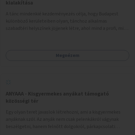
pedig tàmogatàsképpen adatna! A takarítàst kötelezően
kialakítása
fizethetné a hasznàlója, ez esetleg megoldàs lehet erre a
A tánc mindenkié kezdeményezés célja, hogy Budapest
problémàra!És ha nem rendezi, kitiltjàk a hasznàlók közül!
különböző kerületeiben olyan, tánchoz alkalmas
Remélem hasznosnak vélik majd ezt az ötletemet! Talàn
szabadtéri helyszínek jöjjenek létre, ahol mind a profi, mind
egy-két kapszulàt elfogadnék én is honoràriumképpen
az amatőr táncosok valamint a tánciskolák, táncklubok,
sajàt hasznàlatra nekem! Köszönetteljes szeretettel a làny
sőt, az egyszerű mozgásra vágyó lakosok is részt vehetnek
Budapestről
közösségi eseményeken. Ehhez olyan terek kialakítására
Megnézem
van szükség, ahol szabadtéri táncok szervezésére alkalmas,
csiszolt, sima burkolattal rendelkező platformok állnak
rendelkezésre. Az 5 darab táncteret, melynek nagysága
egyenként 70 négyzetméter. parkokban, közterületeken
javasoljuk kialakítani.
ANYAAA - Kisgyermekes anyákat támogató
közösségi tér
Egy olyan teret javaslok létrehozni, ami a kisgyermekes
anyáknak szól. Az anyák nem csak pelenkákról vágynak
beszélgetni, hanem felnőtt dolgokról, párkapcsolati
változásokról, új életük kihívásairól. Rengeteg tér és