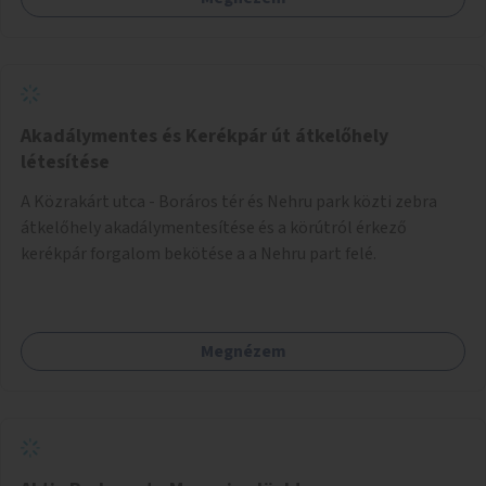
Akadálymentes és Kerékpár út átkelőhely
létesítése
A Közrakárt utca - Boráros tér és Nehru park közti zebra
átkelőhely akadálymentesítése és a körútról érkező
kerékpár forgalom bekötése a a Nehru part felé.
Megnézem