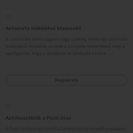
Automata működésű közmosdó
A szentlélek téren nagyon nagy szükség lenne egy autonata
működésű mosdóra, aminek a környéke kamerákkal meg is
van figyelve, hogy a vandállok ne tehessék tönkre.
Területileg a jelenlegi buszvégállomás területén lenne a
leghasznosabb a HÉV felé, mivel itt a forgalom is igen nagy.
Megnézem
Autóbuszöblök a Pesti úton
A Pesti út Kucorgó tértől a Sáránd utcáig terjedő szakaszán