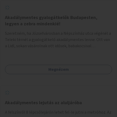
Akadálymentes gyalogátkelők Budapesten,
legyen a zebra mindenkié!
Szeretném, ha Józsefvárosban a Népszínház utca végénél a
Teleki térnél a gyalogátkelő akadálymentes lenne. Ott van
a Lidl, sokan vásárolnak ott idősek, babakocsival
közlekedők és fogyatékossággal élők is. Ennek ellenére a
zebra nem akadálymentes. A gyalogátkelő mindenkié, ez ne
csak elméletben legyen igaz
Megnézem
Akadálymentes lejutás az aluljáróba
A felszínről 8 lépcsőlejárón lehet fel-le jutni a metróhoz. Az