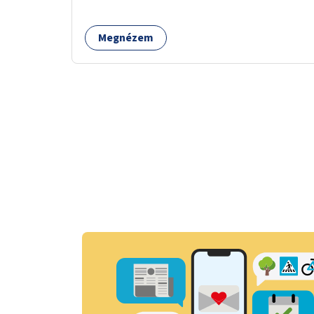
tele van csomagokkal.
Megnézem