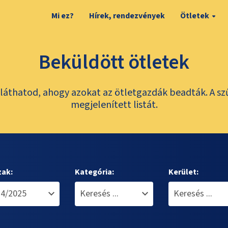
Mi ez?
Hírek, rendezvények
Ötletek
Beküldött ötletek
láthatod, ahogy azokat az ötletgazdák beadták. A sz
megjelenített listát.
zak:
Kategória:
Kerület: