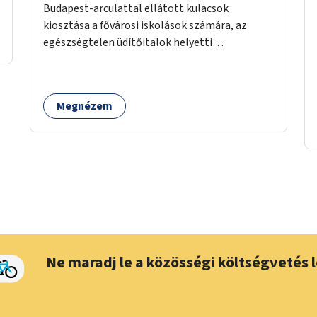
Budapest-arculattal ellátott kulacsok
kiosztása a fővárosi iskolások számára, az
egészségtelen üdítőitalok helyetti
ivóvízfogyasztás népszerűsítése és az egyszer
használatos PET-palackok használatának
csökkentése céljából.
Megnézem
Ne maradj le a közösségi költségvetés l