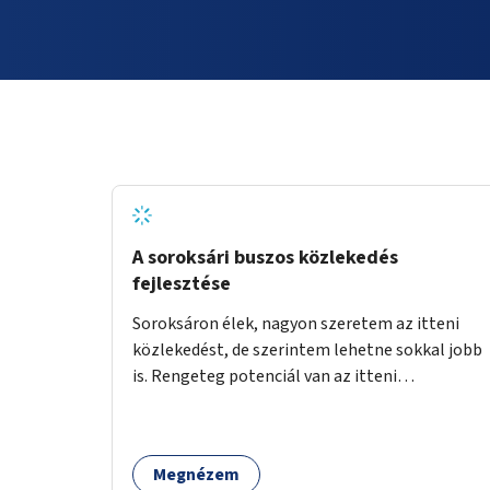
A soroksári buszos közlekedés
fejlesztése
Soroksáron élek, nagyon szeretem az itteni
közlekedést, de szerintem lehetne sokkal jobb
is. Rengeteg potenciál van az itteni
buszvonalakban. A 166-os fél órás követése
hétköznap borzasztó ritka. Csomóan utaznak
vele és egy nagyon kényelmes járat. Nagyon jól
Megnézem
el lehet vele kerülni a HÉVet, ráadásul