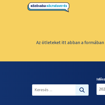
Az ötleteket itt abban a formában 
Idős