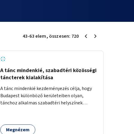
43
-
63
elem
, összesen:
720
A tánc mindenkié, szabadtéri közösségi
táncterek kialakítása
A tánc mindenkié kezdeményezés célja, hogy
Budapest különböző kerületeiben olyan,
tánchoz alkalmas szabadtéri helyszínek
jöjjenek létre, ahol mind a profi, mind az
amatőr táncosok valamint a tánciskolák,
táncklubok, sőt, az egyszerű mozgásra vágyó
Megnézem
lakosok is részt vehetnek közösségi