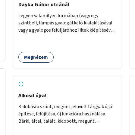
Dayka Gábor utcánál
Legyen valamilyen formában (vagy egy
szintbeli, lámpás gyalogátkelő kialakításával
vagy a gyalogos felüljáróhoz liftek kiépítésével)
akadálymentes az átkelés a Budaörsi úton a
Dayka Gábor utcánál.
Megnézem
Alkosd újra!
Kidobásra szánt, megunt, elavult tárgyak újjá
építése, felújítása, új funkcióra használása.
Bárki, által, talált, kidobott, megunt
haszontalan bármi újra gondolása. Egy