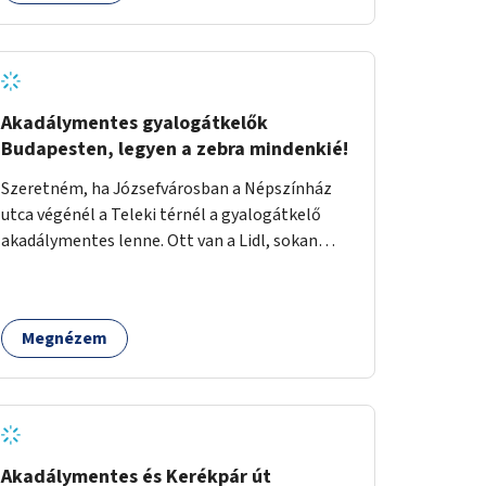
eseményeken. Ehhez olyan terek kialakítására
van szükség, ahol szabadtéri táncok
szervezésére alkalmas, csiszolt, sima
burkolattal rendelkező platformok állnak
rendelkezésre. Az 5 darab táncteret, melynek
Akadálymentes gyalogátkelők
nagysága egyenként 70 négyzetméter.
Budapesten, legyen a zebra mindenkié!
parkokban, közterületeken javasoljuk
Szeretném, ha Józsefvárosban a Népszínház
kialakítani.
utca végénél a Teleki térnél a gyalogátkelő
akadálymentes lenne. Ott van a Lidl, sokan
vásárolnak ott idősek, babakocsival közlekedők
és fogyatékossággal élők is. Ennek ellenére a
zebra nem akadálymentes. A gyalogátkelő
Megnézem
mindenkié, ez ne csak elméletben legyen igaz
Akadálymentes és Kerékpár út