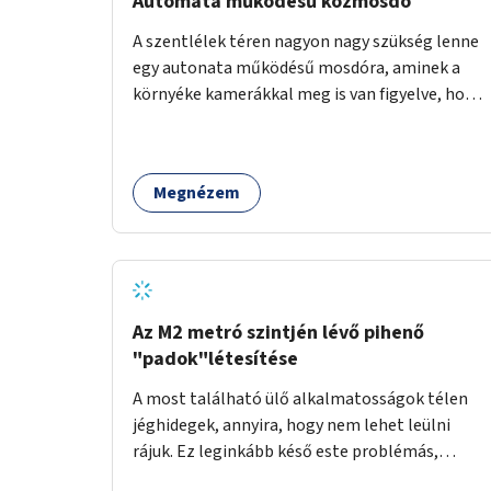
Automata működésű közmosdó
A szentlélek téren nagyon nagy szükség lenne
egy autonata működésű mosdóra, aminek a
környéke kamerákkal meg is van figyelve, hogy
a vandállok ne tehessék tönkre. Területileg a
jelenlegi buszvégállomás területén lenne a
leghasznosabb a HÉV felé, mivel itt a forgalom
Megnézem
is igen nagy.
Az M2 metró szintjén lévő pihenő
"padok"létesítése
A most található ülő alkalmatosságok télen
jéghidegek, annyira, hogy nem lehet leülni
rájuk. Ez leginkább késő este problémás,
amikor ritkábban jár a metró és az ember keze