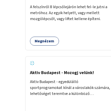
nehézségeikről - rendszeres önismereti,
A felszínről 8 lépcsőlejárón lehet fel-le jutni a
beszélgetős csoportok által - felépülhetnek
metróhoz. Az egyik helyett, vagy mellett
testileg-lelkileg a szülésből és gyermekágyi
mozgólépcsőt, vagy liftet kellene építeni.
időszakból - gyógytorna, jóga, terápia
segítségével - beülhetnek kávézni, és
biztonsággal engedhetik játszani a
csemetéket erre az időre. A tér a csoportos és
Megnézem
egyéni foglalkozások köré épülne. A
foglalkozások túlmennének egy baba-mama
klub keretein, kifejezetten az önismeretre
helyeznek a hangsúlyt.
Aktiv Budapest - Mozogj velünk!
Aktiv Budapest - egyedülálló
sportprogramokat kínál a városlakók számára,
lehetőséget teremtve a különböző
korosztályoknak, hogy ikonikus helyszíneken
mozoghassanak, közösségi élményeket