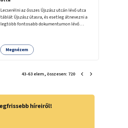
Lecserélni az ősszes Újszász utcán lévő utca
táblát Újszász útasra, és esetleg átnevezni a
legtöbb fontosabb dokumentumon lévő
feliratot.
Megnézem
43
-
63
elem
, összesen:
720
egfrissebb híreiről!