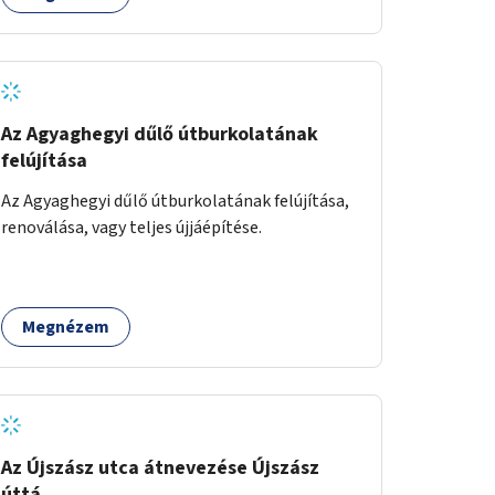
élhetőbbé, hanem a Déli-pályaudvaron leszálló
turisták első benyomása is kedvezőbb lenne a
Fővárosról.
Az Agyaghegyi dűlő útburkolatának
felújítása
Az Agyaghegyi dűlő útburkolatának felújítása,
renoválása, vagy teljes újjáépítése.
Megnézem
Az Újszász utca átnevezése Újszász
úttá