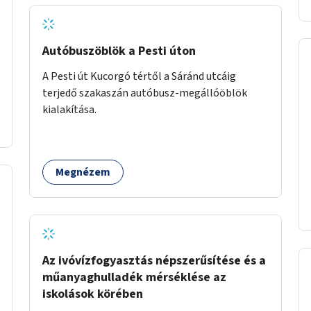
Autóbuszöblök a Pesti úton
A Pesti út Kucorgó tértől a Sáránd utcáig
terjedő szakaszán autóbusz-megállóöblök
kialakítása.
Megnézem
Az ivóvízfogyasztás népszerűsítése és a
műanyaghulladék mérséklése az
iskolások körében