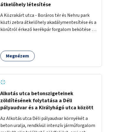
átkelőhely létesítése
A Közrakárt utca - Boráros tér és Nehru park
közti zebra átkelőhely akadálymentesítése és a
körútról érkező kerékpár forgalom bekötése a
a Nehru part felé.
Megnézem
Alkotás utca betonszigeteinek
zöldítésének folytatása a Déli
pályaudvar és a Királyhágó utca között
Az Alkotás utca Déli pályaudvar környékét a
beton uralja, rendkívül intenzív járműforgalom