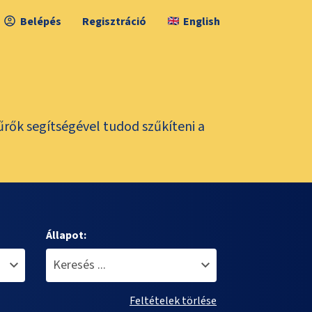
Belépés
Regisztráció
English
űrők segítségével tudod szűkíteni a
Állapot:
Feltételek törlése