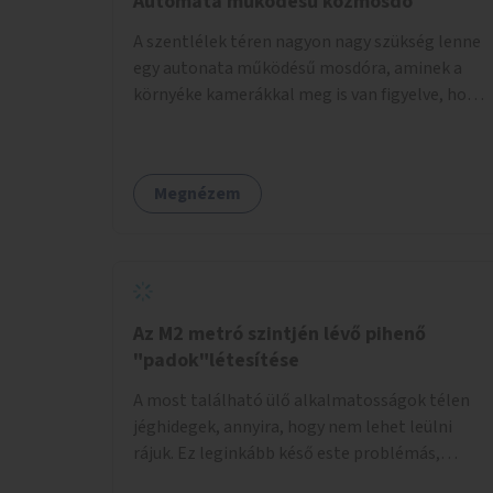
Automata működésű közmosdó
A szentlélek téren nagyon nagy szükség lenne
egy autonata működésű mosdóra, aminek a
környéke kamerákkal meg is van figyelve, hogy
a vandállok ne tehessék tönkre. Területileg a
jelenlegi buszvégállomás területén lenne a
leghasznosabb a HÉV felé, mivel itt a forgalom
Megnézem
is igen nagy.
Az M2 metró szintjén lévő pihenő
"padok"létesítése
A most található ülő alkalmatosságok télen
jéghidegek, annyira, hogy nem lehet leülni
rájuk. Ez leginkább késő este problémás,
amikor ritkábban jár a metró és az ember keze