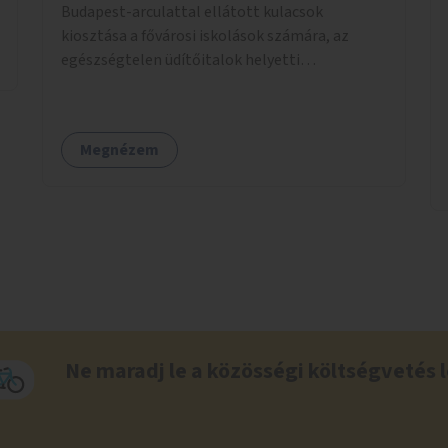
Budapest-arculattal ellátott kulacsok
kiosztása a fővárosi iskolások számára, az
egészségtelen üdítőitalok helyetti
ivóvízfogyasztás népszerűsítése és az egyszer
használatos PET-palackok használatának
csökkentése céljából.
Megnézem
Ne maradj le a közösségi költségvetés l