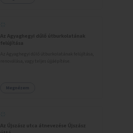
élhetőbbé, hanem a Déli-pályaudvaron leszálló
turisták első benyomása is kedvezőbb lenne a
Fővárosról.
Az Agyaghegyi dűlő útburkolatának
felújítása
Az Agyaghegyi dűlő útburkolatának felújítása,
renoválása, vagy teljes újjáépítése.
Megnézem
Az Újszász utca átnevezése Újszász
úttá