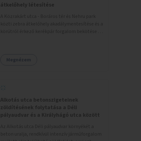
átkelőhely létesítése
A Közrakárt utca - Boráros tér és Nehru park
közti zebra átkelőhely akadálymentesítése és a
körútról érkező kerékpár forgalom bekötése a
a Nehru part felé.
Megnézem
Alkotás utca betonszigeteinek
zöldítésének folytatása a Déli
pályaudvar és a Királyhágó utca között
Az Alkotás utca Déli pályaudvar környékét a
beton uralja, rendkívül intenzív járműforgalom