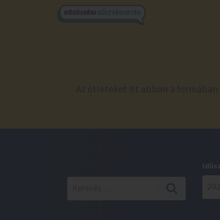
Az ötleteket itt abban a formában 
Idős