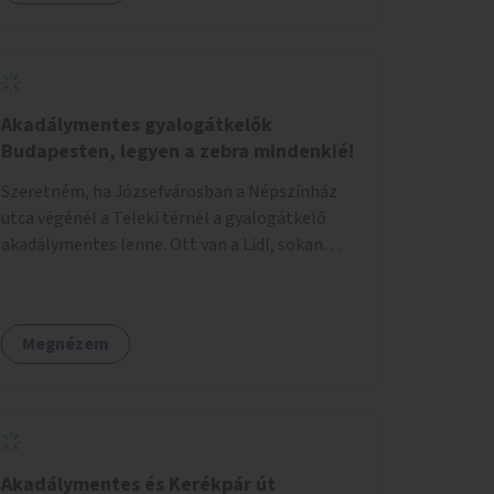
eseményeken. Ehhez olyan terek kialakítására
van szükség, ahol szabadtéri táncok
szervezésére alkalmas, csiszolt, sima
burkolattal rendelkező platformok állnak
rendelkezésre. Az 5 darab táncteret, melynek
Akadálymentes gyalogátkelők
nagysága egyenként 70 négyzetméter.
Budapesten, legyen a zebra mindenkié!
parkokban, közterületeken javasoljuk
Szeretném, ha Józsefvárosban a Népszínház
kialakítani.
utca végénél a Teleki térnél a gyalogátkelő
akadálymentes lenne. Ott van a Lidl, sokan
vásárolnak ott idősek, babakocsival közlekedők
és fogyatékossággal élők is. Ennek ellenére a
zebra nem akadálymentes. A gyalogátkelő
Megnézem
mindenkié, ez ne csak elméletben legyen igaz
Akadálymentes és Kerékpár út