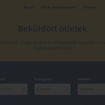
Mi ez?
Hírek, rendezvények
Ötletek
Beküldött ötletek
láthatod, ahogy azokat az ötletgazdák beadták. A sz
megjelenített listát.
zak:
Kategória:
Kerület: