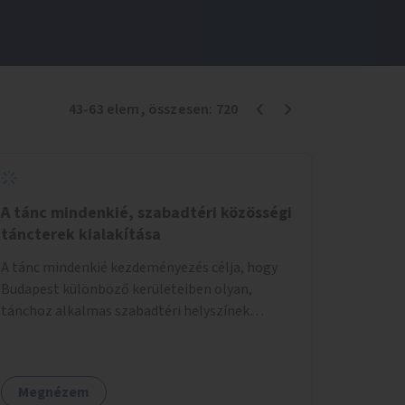
43
-
63
elem
, összesen:
720
A tánc mindenkié, szabadtéri közösségi
táncterek kialakítása
A tánc mindenkié kezdeményezés célja, hogy
Budapest különböző kerületeiben olyan,
tánchoz alkalmas szabadtéri helyszínek
jöjjenek létre, ahol mind a profi, mind az
amatőr táncosok valamint a tánciskolák,
táncklubok, sőt, az egyszerű mozgásra vágyó
Megnézem
lakosok is részt vehetnek közösségi