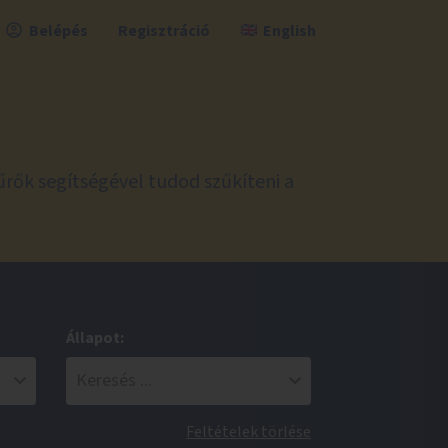
Belépés
Regisztráció
English
űrők segítségével tudod szűkíteni a
Állapot:
Feltételek törlése