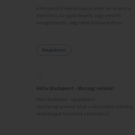
nehézségeikről - rendszeres önismereti,
A felszínről 8 lépcsőlejárón lehet fel-le jutni a
beszélgetős csoportok által - felépülhetnek
metróhoz. Az egyik helyett, vagy mellett
testileg-lelkileg a szülésből és gyermekágyi
mozgólépcsőt, vagy liftet kellene építeni.
időszakból - gyógytorna, jóga, terápia
segítségével - beülhetnek kávézni, és
biztonsággal engedhetik játszani a
csemetéket erre az időre. A tér a csoportos és
Megnézem
egyéni foglalkozások köré épülne. A
foglalkozások túlmennének egy baba-mama
klub keretein, kifejezetten az önismeretre
helyeznek a hangsúlyt.
Aktiv Budapest - Mozogj velünk!
Aktiv Budapest - egyedülálló
sportprogramokat kínál a városlakók számára,
lehetőséget teremtve a különböző
korosztályoknak, hogy ikonikus helyszíneken
mozoghassanak, közösségi élményeket