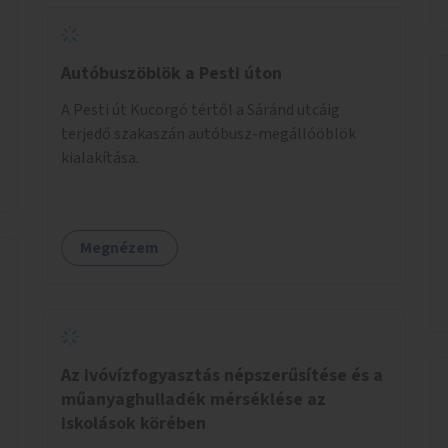
Autóbuszöblök a Pesti úton
A Pesti út Kucorgó tértől a Sáránd utcáig
terjedő szakaszán autóbusz-megállóöblök
kialakítása.
Megnézem
Az ivóvízfogyasztás népszerűsítése és a
műanyaghulladék mérséklése az
iskolások körében