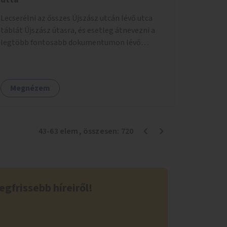
Lecserélni az ősszes Újszász utcán lévő utca
táblát Újszász útasra, és esetleg átnevezni a
legtöbb fontosabb dokumentumon lévő
feliratot.
Megnézem
43
-
63
elem
, összesen:
720
egfrissebb híreiről!