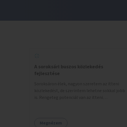
A soroksári buszos közlekedés
fejlesztése
Soroksáron élek, nagyon szeretem az itteni
közlekedést, de szerintem lehetne sokkal jobb
is. Rengeteg potenciál van az itteni
buszvonalakban. A 166-os fél órás követése
hétköznap borzasztó ritka. Csomóan utaznak
vele és egy nagyon kényelmes járat. Nagyon jól
Megnézem
el lehet vele kerülni a HÉVet, ráadásul