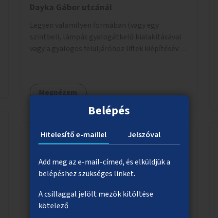
Dayka Gábor utcánál
Legyen valamilyen formában (vagy egy
szintbeli, lámpás gyalogátkelő kialakításával
vagy a gyalogos felüljáróhoz liftek kiépítésével)
akadálymentes az átkelés a Budaörsi úton a
Dayka Gábor utcánál.
Megnézem
Belépés
Hitelesítő e-maillel
Jelszóval
Alkosd újra!
Add meg az e-mail-címed, és elküldjük a
Kidobásra szánt, megunt, elavult tárgyak újjá
belépéshez szükséges linket.
építése, felújítása, új funkcióra használása.
A csillaggal jelölt mezők kitöltése
Bárki, által, talált, kidobott, megunt
kötelező
haszontalan bármi újra gondolása. Egy