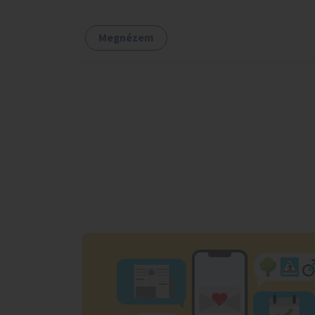
tele van csomagokkal.
Megnézem