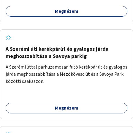
Megnézem
A Szerémi úti kerékpárút és gyalogos járda
meghosszabítása a Savoya parkig
A Szerémi úttal párhuzamosan futó kerékpár út és gyalogos
járda meghosszabbítása a Mezőkövesd út és a Savoya Park
közötti szakaszon.
Megnézem