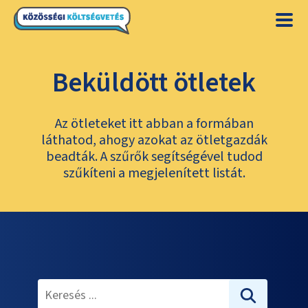
Beküldött ötletek
Az ötleteket itt abban a formában
láthatod, ahogy azokat az ötletgazdák
beadták. A szűrők segítségével tudod
szűkíteni a megjelenített listát.