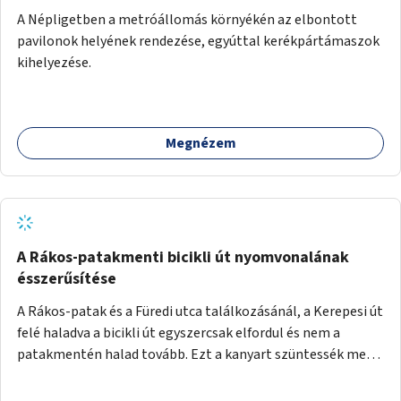
A Népligetben a metróállomás környékén az elbontott
pavilonok helyének rendezése, egyúttal kerékpártámaszok
kihelyezése.
Megnézem
A Rákos-patakmenti bicikli út nyomvonalának
ésszerűsítése
A Rákos-patak és a Füredi utca találkozásánál, a Kerepesi út
felé haladva a bicikli út egyszercsak elfordul és nem a
patakmentén halad tovább. Ezt a kanyart szüntessék meg
és a bicikli út a patakmentén haladjon tovább.