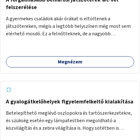
felszerélése
A gyermekes családok akár órákat is eltöltenek a
játszótereken, mégis a legtöbb helyszínen még most sem
elérhető mosdó. Ez a felnőtteknek, de a nagyobb
gyerekeknek is kellemetlen, a mobil wc is megoldás lenne,
vagy olyan, ami fizetős, de fogadjon el bankkártyàt is!
Megnézem
A gyalogátkelőhelyek figyelemfelkeltő kialakítása
Betelepíthető meglévő oszlopokra és tartószerkezetekre,
és szükség esetén egy lámpatestben megoldható a
közvilágítás és a zebra világítása is. Hogy sötétben is
látható legyen zebrák.