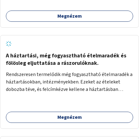
Megnézem
A háztartási, még fogyasztható ételmaradék és
fölösleg eljuttatása a rászorulóknak.
Rendszeresen termelődik még fogyasztható ételmaradék a
háztartásokban, intézményekben. Ezeket az ételeket
dobozba téve, és felcímkézve kellene a háztartásban
élőknek, vagy konyhai dolgozónak betenni egy erre a célra
készített szekrénybe. A címkén az étel neve szerepelne, és a
kihelyezés pontos ideje. (A szekrények belső elrendezését,
Megnézem
rekeszeit, beosztását nem tudom, hogy itt kell-e leírni.)
Önkormányzati tulajdonban lévő köztéren kell elhelyezni.
Tehát ha pl marad valamilyen ételből, vagy túl sokat