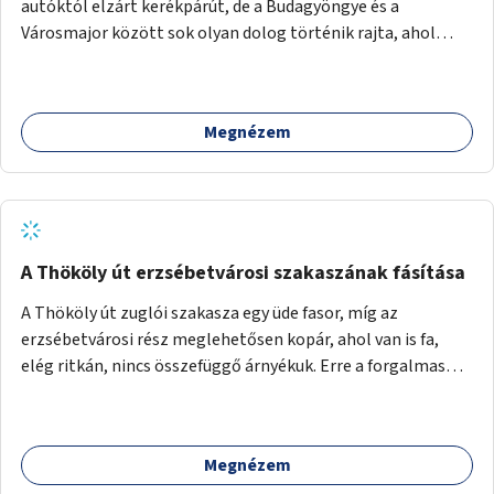
autóktól elzárt kerékpárút, de a Budagyöngye és a
Városmajor között sok olyan dolog történik rajta, ahol
nagyon kell figyelni (villamos keresztezi, 4 sávos autóúton
halad át, lámpa nélküli kereszteződések vannak rajta). Az
ötletem az, hogy ezt a szakaszt egy oktató jellegű,
Megnézem
bemutató kerékpárúttá varázsoljuk, ahol a gyerekek a valós
forgalomban megtehetik első útjaikat (szülői
felügyelettel). Ez egy nagyon forgalmas szakasz és nagyon
sok gyerekkel közlekedő szülőt látni nap, mint, nap, sok az
iskola, óvoda a környéken. Dupla kitáblázásokkal,
fényvisszaverős táblákkal, az aszfalt erősebb színre
A Thököly út erzsébetvárosi szakaszának fásítása
festésével és egyéb oktató táblákkal valósítanám meg az
A Thököly út zuglói szakasza egy üde fasor, míg az
ötletet.
erzsébetvárosi rész meglehetősen kopár, ahol van is fa,
elég ritkán, nincs összefüggő árnyékuk. Erre a forgalmas
erzsébetvárosi útszakaszra a meglévő fasor sűrítésére,
illetve ahol a közművek engedik, új fák ültetésére lenne
szükség.
Megnézem