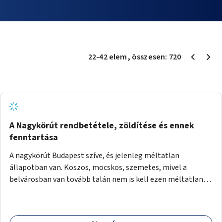
22
-
42
elem
, összesen:
720
A Nagykörút rendbetétele, zöldítése és ennek
fenntartása
A nagykörút Budapest szíve, és jelenleg méltatlan
állapotban van. Koszos, mocskos, szemetes, mivel a
belvárosban van tovább talán nem is kell ezen méltatlan,
igénytelen állapotot bemutatni. Ezen áldatlan helyzetet
szükséges felszámolni, a közterület állandó és rendszeres
tisztán tartásával, és nagy szükség lenne megfelelő