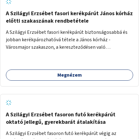
A Szilágyi Erzsébet fasori kerékpárút János kórház
előtti szakaszának rendbetétele
A Szilágyi Erzsébet fasori kerékpárút biztonságosabbá és
jobban kerékpározhatóvá tétele a János kórház -
Városmajor szakaszon, a kereszteződésen való
átvezetésnél kb a Majorkáig, az útpálya javításával, a
kerékpárút egyértelműbb felfestésével, a gyalogos
forgalomtól való jobb elkülönítésével, esetleg ésszerűbb
Megnézem
útvonal kijelölésével.
A Szilágyi Erzsébet fasoron futó kerékpárút
oktató jellegű, gyerekbarát átalakítása
A Szilágyi Erzsébet fasoron futó kerékpárút végig az