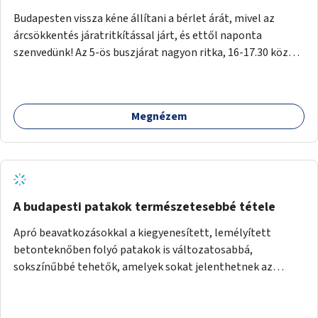
Budapesten vissza kéne állítani a bérlet árát, mivel az
árcsökkentés járatritkítással járt, és ettől naponta
szenvedünk! Az 5-ös buszjárat nagyon ritka, 16-17.30 között
annyira zsúfolt MINDEN NAP, hogy leszállni, felszállni
nehéz, egy szardíniásdoboz, mindenki szenved. 17 megállót
kell utaznunk, gyerekkel együtt minden nap. Sokkal többet
Megnézem
érnénk vele, ha növelnék a bérlet árát és gyakorítanák a
járatokat. 9500 vagy 8950 Ft teljesen mindegy egy család
költségvetésében, a közlekedésben viszont sokkal jobban
megéreznénk.
A budapesti patakok természetesebbé tétele
Apró beavatkozásokkal a kiegyenesített, lemélyített
betonteknőben folyó patakok is változatosabbá,
sokszínűbbé tehetők, amelyek sokat jelenthetnek az
élővilág, az azon keresztül nekünk, emberek számára is. Bár
mindenféle árvízvédelmi szabályozás, "költséghatékony"
karbantartás a legegyenesebb, legszabályosabbbnak tűnő