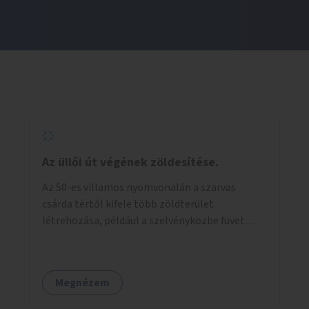
Az üllői út végének zöldesítése.
Az 50-es villamos nyomvonalán a szarvas
csárda tértől kifele több zöldterület
létrehozása, például a szelvényközbe füvet
ültetni, vagy a béke téren a kivágott fák
helyére, új fák ültetése.
Megnézem