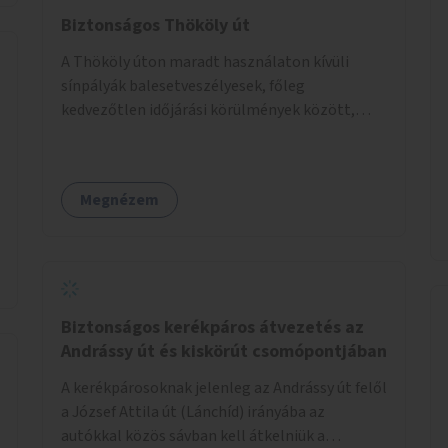
vásárolni... Mindez azért is jó lenne, mert sok
Biztonságos Thököly út
arra a turista, akik így megismerhetnék az
A Thököly úton maradt használaton kívüli
ország több területét is! Bérelhetnék,
sínpályák balesetveszélyesek, főleg
üzemeltethetnék a megyék, de elképzelhető
kedvezőtlen időjárási körülmények között,
mindez felesben is!!! Esetleg elfogadható
amikor a sínek csúszóssá válnak.
nagyságrendű belépőt is lehetne szedni ( a
költségek némi kompenzálására). Biztosan
feldobná ezeket a fő-és mellékutakat!!!!
Megnézem
Biztonságos kerékpáros átvezetés az
Andrássy út és kiskörút csomópontjában
A kerékpárosoknak jelenleg az Andrássy út felől
a József Attila út (Lánchíd) irányába az
autókkal közös sávban kell átkelniük a