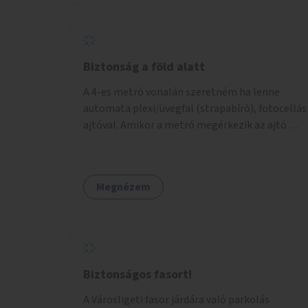
Biztonság a föld alatt
A 4-es metró vonalán szeretném ha lenne
automata plexi/üvegfal (strapabíró), fotocellás
ajtóval. Amikor a metró megérkezik az ajtó
érzékeli , majd kinyílik, így az emberek
biztonsággal közlekedhetnek. A fal kb 2 m
magas legyen.
Megnézem
Biztonságos fasort!
A Városligeti fasor járdára való parkolás