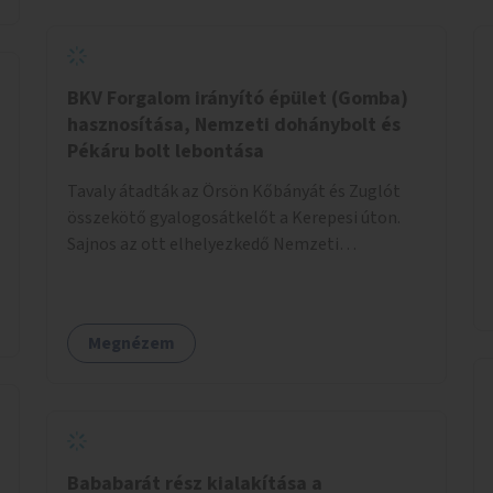
BKV Forgalom irányító épület (Gomba)
hasznosítása, Nemzeti dohánybolt és
Pékáru bolt lebontása
Tavaly átadták az Örsön Kőbányát és Zuglót
összekötő gyalogosátkelőt a Kerepesi úton.
Sajnos az ott elhelyezkedő Nemzeti
dohánybolt és Pékáru bolt teljesen az átkelő
útjában helyezkedik el. Közben a BKV Forgalom
irányító épület (Gomba) évek óta üresen áll a
Megnézem
tér kellős közepén. Javaslatom, hogy újítsák fel
a "Gombát" és adják bérbe az említett
Nemzeti dohányboltnak és Pékáru boltnak.
Bababarát rész kialakítása a