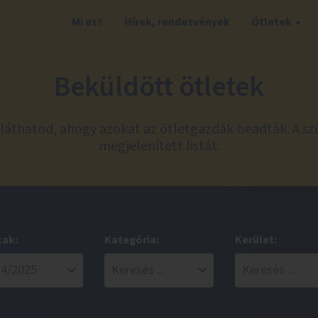
Mi ez?
Hírek, rendezvények
Ötletek
Beküldött ötletek
láthatod, ahogy azokat az ötletgazdák beadták. A sz
megjelenített listát.
zak:
Kategória:
Kerület: