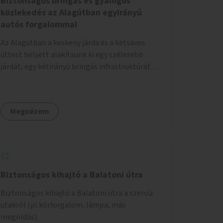
Biztonságos bringás és gyalogos
Víztározó és szikkasztó kutak Digitális
közlekedés az Alagútban egyirányú
vízgazdálkodási rendszerek Infiltrációs árkok
autós forgalommal
Ebben a videóban számos nagyváros
Az Alagútban a keskeny járda és a kétsávos
vízmegtartási megoldásait mutatja be:
úttest helyett alakítsunk ki egy szélesebb
youtube.com/watch?vUZOkVkqkisI
járdát, egy kétirányú bringás infrastruktúrát és
egy egysávos (egyirányú) úttestet. A Lánchíd
autómentessége lehetőséget ad az Alagút
autóforgalmának egyirányúsítására, és a
Megnézem
biztonságos és kényelmes gyalogos és bringás
közlekedés kialakítására.
Biztonságos kihajtó a Balatoni útra
Biztonságos kihajtó a Balatoni útra a szervíz
utakról (pl.körforgalom, lámpa, más
megoldás).