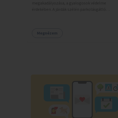
megakadályozása, a gyalogosok védelme
érdekében. A járdák szélén parkolásgátló
oszlopok, kövek, esetleg virágládák vagy
planténerek telepítését javaslnám, hogy
sokkal biztonságosabbá váljon a fasoron
Megnézem
sétálni..