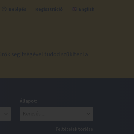
Belépés
Regisztráció
English
űrők segítségével tudod szűkíteni a
Állapot:
Feltételek törlése