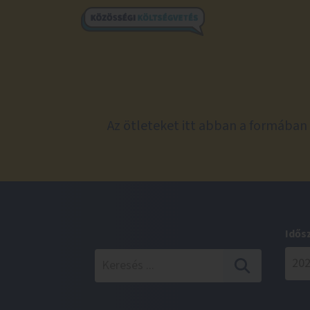
Az ötleteket itt abban a formában 
Idős