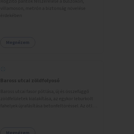
Rögzítő pántok felszerelése a buszokon,
villamoson, metrón a biztonság növelése
érdekében
Megnézem
Baross utcai zöldfolyosó
Baross utcai fasor pótlása, új és összefüggő
zöldfelületek kialakítása, az egykor leburkolt
fahelyek újrafásítása betonfeltöréssel. Az ötlet
a Baross utca Nagykörúton kívül eső részének
zöldítését célozza. - A Baross utca páros
oldalán a Muzsikus cigányok tere és a Kálvária
Megnézem