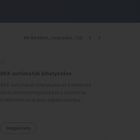
64
-
84
elem
, összesen:
720
BKK autómaták kihelyezése
BKK automaták kihelyezése az Erdőkerülő
utcai villamosmegállóba és a szintén az
Erdőkerülő utcai busz végállomáshoz.
Megnézem