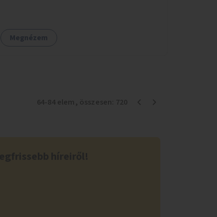
Megnézem
64
-
84
elem
, összesen:
720
egfrissebb híreiről!