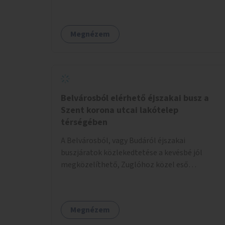
várakozó részt, helyezzenek el padot, illetve
pótolják a hiányzó utastájékoztató táblát és
nagyon jó lenne egy jegyautomata kihelyezése
Megnézem
is.
Belvárosból elérhető éjszakai busz a
Szent korona utcai lakótelep
térségében
A Belvárosból, vagy Budáról éjszakai
buszjáratok közlekedtetése a kevésbé jól
megközelíthető, Zuglóhoz közel eső
rákosszentmihályi térség - pl. Szent Korona
utcai lakótelep, Rózsa utca, Késmárk utca,
Pálya utcai lakótelep - irányába. Kb. óránként 1,
Megnézem
összesen 3-4 plusz busz forgalomba állítása.