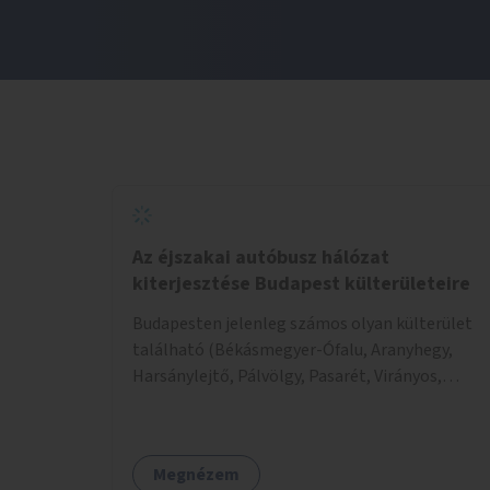
Az éjszakai autóbusz hálózat
kiterjesztése Budapest külterületeire
Budapesten jelenleg számos olyan külterület
található (Békásmegyer-Ófalu, Aranyhegy,
Harsánylejtő, Pálvölgy, Pasarét, Virányos,
Kútvölgy, Zugliget, Sasad, Budafok,
Péterimajor, Helikopter lakópark, Székesdűlő),
ahova éjszaka csak fél-egy órás sétával lehet
Megnézem
eljutni. Az ötlet célja az, hogy ezeket a