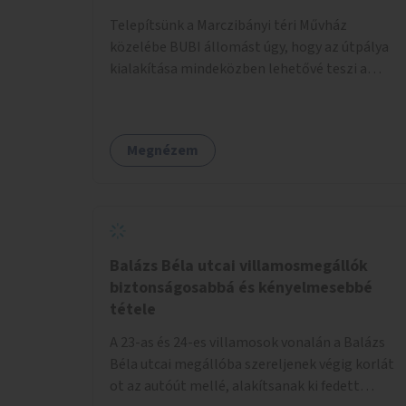
Telepítsünk a Marczibányi téri Művház
közelébe BUBI állomást úgy, hogy az útpálya
kialakítása mindeközben lehetővé teszi a
kerekesszékes átkelést a MEREK és a Művház
közötti legrövidebb útvonalon (lásd:
melléklet)
Megnézem
Balázs Béla utcai villamosmegállók
biztonságosabbá és kényelmesebbé
tétele
A 23-as és 24-es villamosok vonalán a Balázs
Béla utcai megállóba szereljenek végig korlát
ot az autóút mellé, alakítsanak ki fedett