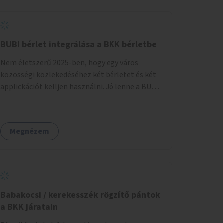
BUBI bérlet integrálása a BKK bérletbe
Nem életszerű 2025-ben, hogy egy város
közösségi közlekedéséhez két bérletet és két
applickációt kelljen használni. Jó lenne a BUBI
app-ot integrálni a BKV appba.
Megnézem
Babakocsi / kerekesszék rögzítő pántok
a BKK járatain