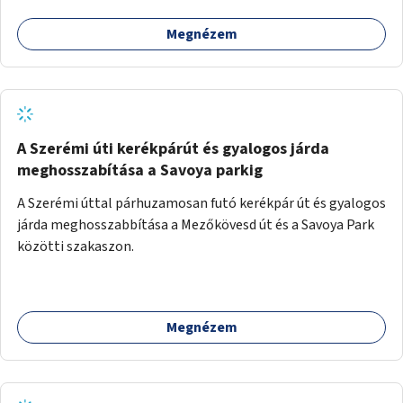
Megnézem
A Szerémi úti kerékpárút és gyalogos járda
meghosszabítása a Savoya parkig
A Szerémi úttal párhuzamosan futó kerékpár út és gyalogos
járda meghosszabbítása a Mezőkövesd út és a Savoya Park
közötti szakaszon.
Megnézem