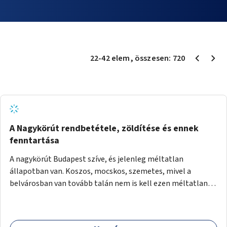
22
-
42
elem
, összesen:
720
A Nagykörút rendbetétele, zöldítése és ennek
fenntartása
A nagykörút Budapest szíve, és jelenleg méltatlan
állapotban van. Koszos, mocskos, szemetes, mivel a
belvárosban van tovább talán nem is kell ezen méltatlan,
igénytelen állapotot bemutatni. Ezen áldatlan helyzetet
szükséges felszámolni, a közterület állandó és rendszeres
tisztán tartásával, és nagy szükség lenne megfelelő