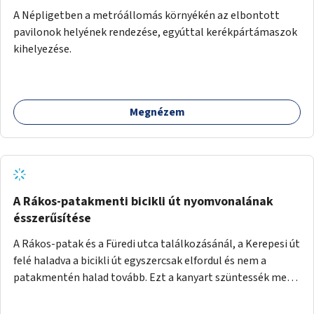
A Népligetben a metróállomás környékén az elbontott
pavilonok helyének rendezése, egyúttal kerékpártámaszok
kihelyezése.
Megnézem
A Rákos-patakmenti bicikli út nyomvonalának
ésszerűsítése
A Rákos-patak és a Füredi utca találkozásánál, a Kerepesi út
felé haladva a bicikli út egyszercsak elfordul és nem a
patakmentén halad tovább. Ezt a kanyart szüntessék meg
és a bicikli út a patakmentén haladjon tovább.