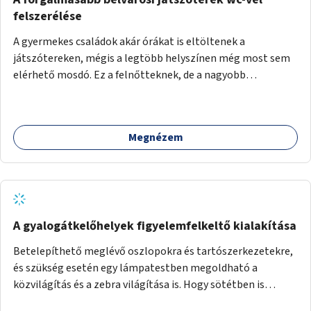
felszerélése
A gyermekes családok akár órákat is eltöltenek a
játszótereken, mégis a legtöbb helyszínen még most sem
elérhető mosdó. Ez a felnőtteknek, de a nagyobb
gyerekeknek is kellemetlen, a mobil wc is megoldás lenne,
vagy olyan, ami fizetős, de fogadjon el bankkártyàt is!
Megnézem
A gyalogátkelőhelyek figyelemfelkeltő kialakítása
Betelepíthető meglévő oszlopokra és tartószerkezetekre,
és szükség esetén egy lámpatestben megoldható a
közvilágítás és a zebra világítása is. Hogy sötétben is
látható legyen zebrák.