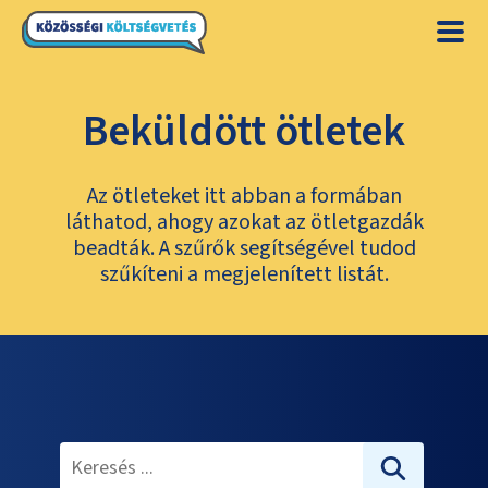
Beküldött ötletek
Az ötleteket itt abban a formában
láthatod, ahogy azokat az ötletgazdák
beadták. A szűrők segítségével tudod
szűkíteni a megjelenített listát.