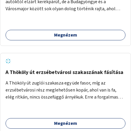
autóktól elzárt kerékpárút, de a Budagyöngye és a
Városmajor között sok olyan dolog történik rajta, ahol
nagyon kell figyelni (villamos keresztezi, 4 sávos autóúton
halad át, lámpa nélküli kereszteződések vannak rajta). Az
ötletem az, hogy ezt a szakaszt egy oktató jellegű,
Megnézem
bemutató kerékpárúttá varázsoljuk, ahol a gyerekek a valós
forgalomban megtehetik első útjaikat (szülői
felügyelettel). Ez egy nagyon forgalmas szakasz és nagyon
sok gyerekkel közlekedő szülőt látni nap, mint, nap, sok az
iskola, óvoda a környéken. Dupla kitáblázásokkal,
fényvisszaverős táblákkal, az aszfalt erősebb színre
A Thököly út erzsébetvárosi szakaszának fásítása
festésével és egyéb oktató táblákkal valósítanám meg az
A Thököly út zuglói szakasza egy üde fasor, míg az
ötletet.
erzsébetvárosi rész meglehetősen kopár, ahol van is fa,
elég ritkán, nincs összefüggő árnyékuk. Erre a forgalmas
erzsébetvárosi útszakaszra a meglévő fasor sűrítésére,
illetve ahol a közművek engedik, új fák ültetésére lenne
szükség.
Megnézem