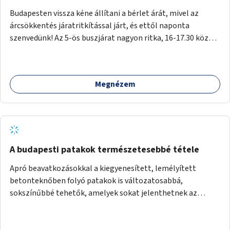
Budapesten vissza kéne állítani a bérlet árát, mivel az
árcsökkentés járatritkítással járt, és ettől naponta
szenvedünk! Az 5-ös buszjárat nagyon ritka, 16-17.30 között
annyira zsúfolt MINDEN NAP, hogy leszállni, felszállni
nehéz, egy szardíniásdoboz, mindenki szenved. 17 megállót
kell utaznunk, gyerekkel együtt minden nap. Sokkal többet
Megnézem
érnénk vele, ha növelnék a bérlet árát és gyakorítanák a
járatokat. 9500 vagy 8950 Ft teljesen mindegy egy család
költségvetésében, a közlekedésben viszont sokkal jobban
megéreznénk.
A budapesti patakok természetesebbé tétele
Apró beavatkozásokkal a kiegyenesített, lemélyített
betonteknőben folyó patakok is változatosabbá,
sokszínűbbé tehetők, amelyek sokat jelenthetnek az
élővilág, az azon keresztül nekünk, emberek számára is. Bár
mindenféle árvízvédelmi szabályozás, "költséghatékony"
karbantartás a legegyenesebb, legszabályosabbbnak tűnő