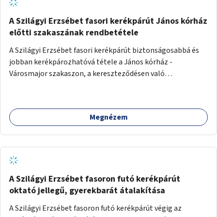
A Szilágyi Erzsébet fasori kerékpárút János kórház
előtti szakaszának rendbetétele
A Szilágyi Erzsébet fasori kerékpárút biztonságosabbá és
jobban kerékpározhatóvá tétele a János kórház -
Városmajor szakaszon, a kereszteződésen való
átvezetésnél kb a Majorkáig, az útpálya javításával, a
kerékpárút egyértelműbb felfestésével, a gyalogos
forgalomtól való jobb elkülönítésével, esetleg ésszerűbb
Megnézem
útvonal kijelölésével.
A Szilágyi Erzsébet fasoron futó kerékpárút
oktató jellegű, gyerekbarát átalakítása
A Szilágyi Erzsébet fasoron futó kerékpárút végig az