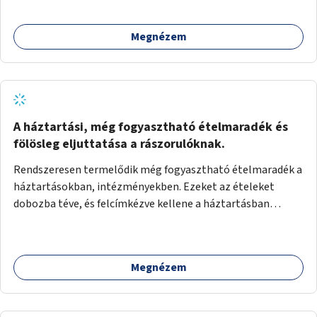
Megnézem
A háztartási, még fogyasztható ételmaradék és
fölösleg eljuttatása a rászorulóknak.
Rendszeresen termelődik még fogyasztható ételmaradék a
háztartásokban, intézményekben. Ezeket az ételeket
dobozba téve, és felcímkézve kellene a háztartásban
élőknek, vagy konyhai dolgozónak betenni egy erre a célra
készített szekrénybe. A címkén az étel neve szerepelne, és a
kihelyezés pontos ideje. (A szekrények belső elrendezését,
Megnézem
rekeszeit, beosztását nem tudom, hogy itt kell-e leírni.)
Önkormányzati tulajdonban lévő köztéren kell elhelyezni.
Tehát ha pl marad valamilyen ételből, vagy túl sokat