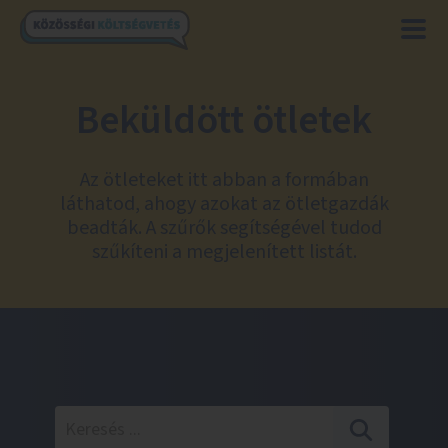
Beküldött ötletek
Az ötleteket itt abban a formában
láthatod, ahogy azokat az ötletgazdák
beadták. A szűrők segítségével tudod
szűkíteni a megjelenített listát.