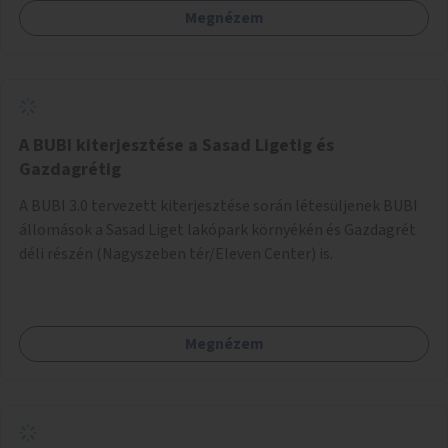
Megnézem
barátságosabbá és zöldebbé lehetne tenni a megállókat.
A BUBI kiterjesztése a Sasad Ligetig és
Gazdagrétig
A BUBI 3.0 tervezett kiterjesztése során létesüljenek BUBI
állomások a Sasad Liget lakópark környékén és Gazdagrét
déli részén (Nagyszeben tér/Eleven Center) is.
Megnézem