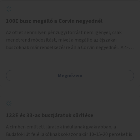
tud állni a megállóba. A környéken a tömegközlekedés
csúcsidőben már most is fullos, a Bosnyák téri beruházások
befejeztével hatványozódni fog az utazási igény.
100E busz megálló a Corvin negyednél
Az ötlet senmilyen pénzügyi forrást nem igényel, csak
menetrend módosítást, mivel a megálló az éjszakai
buszoknak már rendelkezésre áll a Corvin negyednél. A 4-es
és 6-os villamos vonalához közel élőknek a repülőtérre
kijutást, illetve onnan hazajutást nagyban megkönnyítené,
ha a 100E reptéri busz a Corvin negyed metrómegállónál is
Megnézem
megállna - főleg éjjel, amikor a metró nem jár, és a 200E
busz is sokkal ritkábban. Az utazási időt a belvárosban
100E-re fel-/leszállóknak ez az egyetlen plusz megálló
nem hosszabbítaná meg sokkal, a 4-6 vonalán lakóknak
viszont a Kálvin tér-Corvin negyed utat megspórolva 10-15
perccel rövidítheti az utazási idejét.
133E és 33-as buszjáratok sűrítése
A címben említett járatok induljanak gyakrabban, a
Budafoki út felé lakóknak sokszor akár 10-15-20 perceket is