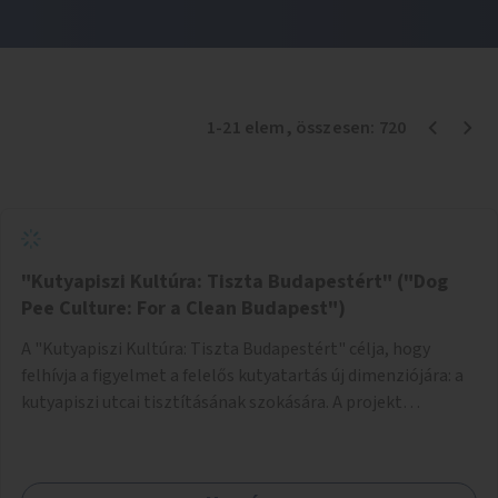
1
-
21
elem
, összesen:
720
"Kutyapiszi Kultúra: Tiszta Budapestért" ("Dog
Pee Culture: For a Clean Budapest")
A "Kutyapiszi Kultúra: Tiszta Budapestért" célja, hogy
felhívja a figyelmet a felelős kutyatartás új dimenziójára: a
kutyapiszi utcai tisztításának szokására. A projekt
keretében szeretnénk edukálni a kutyatulajdonosokat,
hogy séta közben, amikor kedvencük a járdára vizel, egy
palack vízzel öblítsék le azt, ezzel hozzájárulva a tiszta,