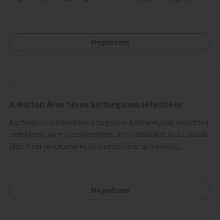
lenne szükség.
Megnézem
A Márton Áron téren körforgalom létesítése
Körforgalom létesítése a forgalom hatékonyabb elosztása
érdekében, amely csökkentheti a torlódásokat és az utazási
időt. A tér rendezése és korszerűsítése: új burkolat,
zöldfelületek, modern közösségi tér kialakítása, hogy a
hely valódi köztérré váljon, ahol az emberek szívesen
időznek.
Megnézem