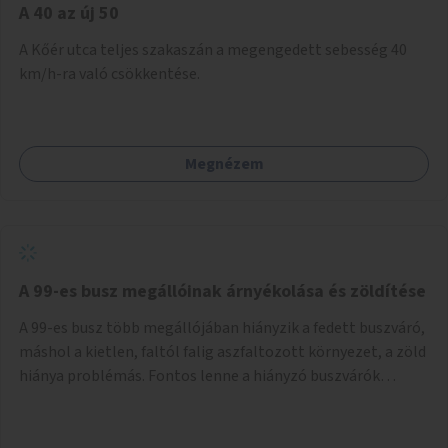
A 40 az új 50
A Kőér utca teljes szakaszán a megengedett sebesség 40
km/h-ra való csökkentése.
Megnézem
A 99-es busz megállóinak árnyékolása és zöldítése
A 99-es busz több megállójában hiányzik a fedett buszváró,
máshol a kietlen, faltól falig aszfaltozott környezet, a zöld
hiánya problémás. Fontos lenne a hiányzó buszvárók
pótlása és az árnyékolás megoldása. Mindezt a zöldítéssel
is össze lehetne kötni: ahol megoldható, ott az utasváróra
vagy akár önálló rácsozatra futtatott növényekkel