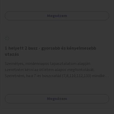
mivel nem üzletszerű a tevékenység.) Közösségi téren a
piacokkal nem konkurál.
Megnézem
1 helyett 2 busz - gyorsabb és kényelmesebb
utazás
Személyes, mindennapos tapasztalatom alapján
szeretném kérni az ötletem alapos megfontolását.
Szeretném, ha a 7-es buszcsalád (7,8,110,112,133) mindkét
irányban a Tisza István tér nevű megállóit aránylag kis
beavatkozással átalakítanák úgy, hogy egyszerre kettő
busz is be tudjon állni az öbölbe. Jelenleg biztonságosan
Megnézem
csak egy jármű tud beállni és kinyitni az ajtókat. A szorosan
mögötte haladó biztonsági okokból nem nyit ajtót, csak ha
az első már elhagyja a megállót és ő szabályosan be nem