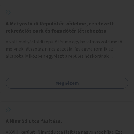
A Mátyásföldi Repülőtér védelme, rendezett
rekreációs park és fogadótér létrehozása
A volt mátyásföldi repülőtér ma egy hatalmas zöld mező,
melynek látszólag nincs gazdája, így egyre romlik az
állapota. Miközben egyrészt a repülés hőskorának
történelmi helyszíne, másrészt védett állatok lakhelye
(ürge, sisakos sáska), az emberek számára pedig kedvelt
kikapcsolódási helyszín: kocogók, kutyasétáltatók,
Megnézem
modellrepülők, sárkányeregetők, lovasok használják. A
Légcsavar utca felől szükség lenne fogadótér kialakítására
tájékoztató táblákkal az értékekről. A fogadótér fái alatt
kialakítható pihenőhely padokkal, kerékpártármaszokkal,
szemetesekkel, esőbeállóval, ami alkalmas kisebb
csoportok fogadására. A másik két bejárathoz is
A Nimród utca fásítása.
tájékoztató táblák kellenek, 1-1 pad, kuka, bringatámasz.
A XVIII. kerületi Nimród utca fásítása nagyon foghíjas. Ezt