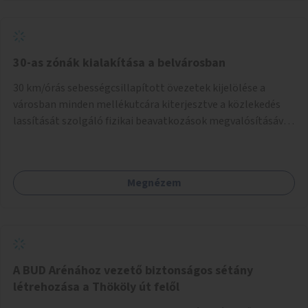
normál parkolóként is működhetnek.
30-as zónák kialakítása a belvárosban
30 km/órás sebességcsillapított övezetek kijelölése a
városban minden mellékutcára kiterjesztve a közlekedés
lassítását szolgáló fizikai beavatkozások megvalósításával,
egyben lehetővé téve ha a körülmények engedik az
egyirányú mellékutcák megnyitását a kétirányú kerékpáros
közlekedésnek. Elsőként az Alkotás utca - Villányi út -
Megnézem
Karolina út - Hamzsabégi út - Szerémi út - Könyves K. krt. -
Hungária krt. - Róbert K. krt. - Vörösvári út - Bécsi út -
Margit krt. - Krisztina krt. - Alkotás utca területen belüli
zónák kijelölése. A program indulhat a Nagykörúton belüli
területtel, majd az Akotás utcán belüli területtel.
A BUD Arénához vezető biztonságos sétány
létrehozása a Thököly út felől