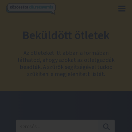
Beküldött ötletek
Az ötleteket itt abban a formában
láthatod, ahogy azokat az ötletgazdák
beadták. A szűrők segítségével tudod
szűkíteni a megjelenített listát.