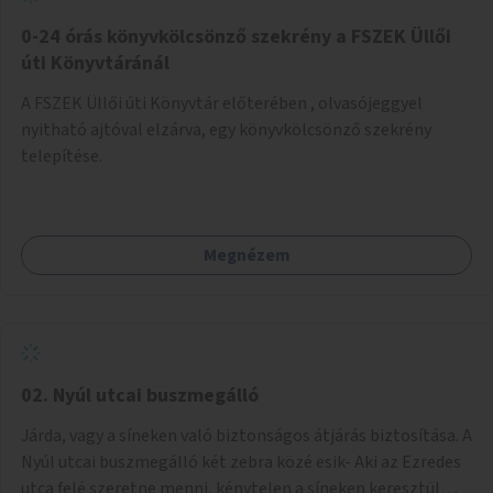
fenntartásához, évi 14-16 millió Ft-tal. A program hosszú
távú fenntarthatósága úgy lenne megvalósítható. hogy
0-24 órás könyvkölcsönző szekrény a FSZEK Üllői
részben "Támogató szolgálat" normatív támogatásából,
úti Könyvtáránál
részben pályázatokból, részben szülői hozzájárulásból,
A FSZEK Üllői úti Könyvtár előterében , olvasójeggyel
részben pedig a jelen pályázat által biztosított összegből.
nyitható ajtóval elzárva, egy könyvkölcsönző szekrény
A programban 8-10 szakember (gyógypedagógus,
telepítése.
pszichológus) működne közre. Fontos cél lenne, hogy
minden a programba bevont család az életminőségét
befolyásoló mértékű szakmai támogatást kapjon.
Megnézem
02. Nyúl utcai buszmegálló
Járda, vagy a síneken való biztonságos átjárás biztosítása. A
Nyúl utcai buszmegálló két zebra közé esik- Aki az Ezredes
utca felé szeretne menni, kénytelen a síneken keresztül