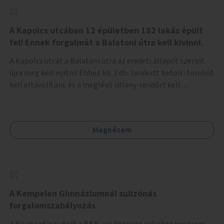
zötyögőssége elriassza a bringásokat a járdán
szálguldástól.
A Kapolcs utcában 12 épületben 182 lakás épült
fel! Ennek forgalmát a Balatoni útra kell kivinni.
A Kapolcs utcát a Balatoni útra az eredeti állapot szerint
újra meg kell nyitni! Ehhez kb. 3 db. larakott beton -tömböt
kell eltávolítani, és a meglévő villany-rendőrt kell
ősszhangba hozni, vagy szükség esetén azt ki kell azt
egészíteni! Így lehetővé válik a 12 épületben, a 182 db. új
lakásban élőknek, hogy a személyautójukkal
Megnézem
biztonságosan és egyszerűbben közlekedhessenek. A
kivitelezés becsült összege 12 millió Ft. Üdvözlettel: Buzna
Vilmos
A Kempelen Gimnáziumnál sulizónás
forgalomszabályozás
A Közgazdász utcát a BKK-val közösen sulizóna program