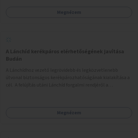
Megnézem
A Lánchíd kerékpáros elérhetőségének javítása
Budán
A Lánchídhoz vezető legrövidebb és legközvetlenebb
útvonal biztonságos kerékpározhatóságának kialakítása a
cél. A felújítás utáni Lánchíd forgalmi rendjéről a
budapestiek dönthettek, amelyen a szavazók többsége a
kerékpárosbarát kialakításra tette a voksát - ezzel
megtörtént az első lépése annak, hogy a belváros
Megnézem
tengelyében is megerősödjön a Buda és Pest közötti
kerékpáros kapcsolat. Azonban a teljes siker eléréséhez
folytatásra van szükség, azaz a Lánchídra vezető utakon is
lehetővé kell tenni a kerékpárosbarát kialakítást. Legyen