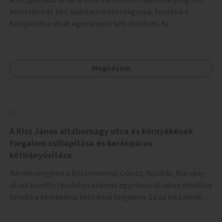
keretében át kell alakítani biztonságossá, továbbá a
Közgazdász utcát egyirányúvá kell alakítani. Az
egyirányúsításnál meg kell vizsgálni a Park utca forgalmát
is, mert akár összekapcsolható az egyirányusítás
kialakításával. A kettő között a Művelődés utca pedig
Megnézem
rendkívül balesetveszélyes és védett útszakasszá kell
nyilvánítani, stoptáblák! és 30km/h-ás
forgalomszabályozással! Kettő munkanem: sulizóna-
program és forgalomszabályozás (aktív/passzív) -
Közgazdász utca - Művelődés utca - Park utca tengelyen.
A Kiss János altábornagy utca és környékének
forgalom csillapítása és kerékpáros
kétirányúsítása
Németvölgyben a Böszörményi, Csörsz, Alkotás, Márvány
utcák közötti területen számos egyirányú utcában lehetővé
tehető a kerékpáros kétirányú forgalom. Ez az intézkedés
kiegészíthető 30-as zónával, hogy még inkább vonzó és
élhető legyen a környék.