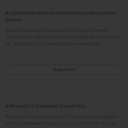
biztonságosan kerékpározható az Alagút, a Mészáros utca
és a Márvány utca is!
A Lánchíd kerékpáros elérhetőségének javítása
Pesten
A Lánchídhoz vezető legrövidebb és legközvetlenebb
útvonal biztonságos kerékpározhatóságának kialakítása a
cél. A felújítás utáni Lánchíd forgalmi rendjéről a
budapestiek dönthettek, amelyen a szavazók többsége a
kerékpárosbarát kialakításra tette a voksát - ezzel
megtörtént az első lépése annak, hogy a belváros
Megnézem
tengelyében is megerősödjön a Buda és Pest közötti
kerékpáros kapcsolat. Azonban a teljes siker eléréséhez
folytatásra van szükség, azaz a Lánchídra vezető utakon is
lehetővé kell tenni a kerékpárosbarát kialakítást. Legyen
biztonságosan kerékpározható a József Attila utca is!
A Mammut 1 tetejének átalakítása
A Mammut 1-re és a hozzáépült Fény utcai piacra) nagyon
sok lakás ablaka és erkélye néz. Amit most lehet látni, az