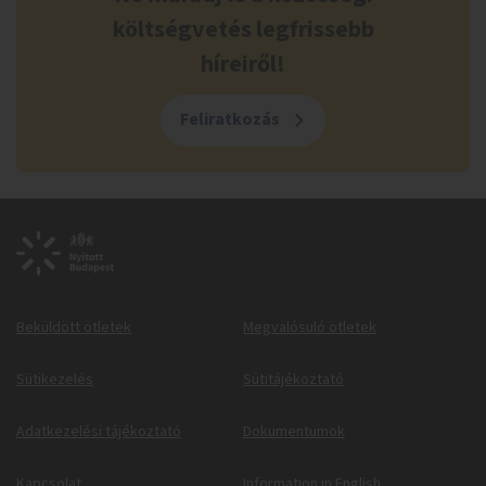
költségvetés legfrissebb
híreiről!
Feliratkozás
Beküldött ötletek
Megvalósuló ötletek
Sütikezelés
Sütitájékoztató
Adatkezelési tájékoztató
Dokumentumok
Kapcsolat
Information in English