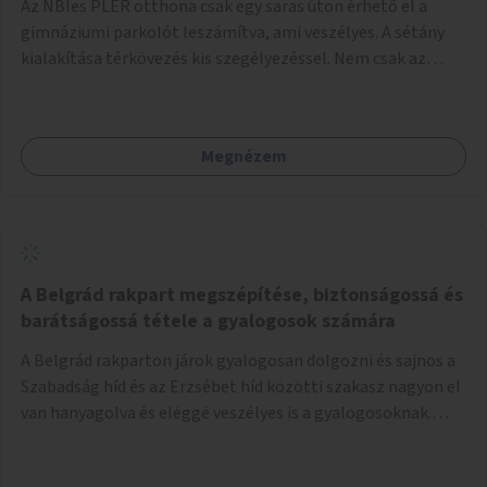
Az NBIes PLER otthona csak egy saras úton érhető el a
gimnáziumi parkolót leszámítva, ami veszélyes. A sétány
kialakítása térkövezés kis szegélyezéssel. Nem csak az
Aréna nagy számú látogatóját 710-1000 néző
meccsenként+ egyéb kulturális és kerületi rendezvények,
koncertek, bálok, jótékonysági események, választási
Megnézem
események -, a sármentes, méltó megközelítést, de a
közeli játszótérre érkezőket is szolgálná. A sétány
megközelítéséig a Thököly út közösségi közlekedéssel (
236 busz, 50-es villamos) már biztosított, a közvetlen
gyalogutas elérés a projekt keretében nem került
kialakításra.
A Belgrád rakpart megszépítése, biztonságossá és
barátságossá tétele a gyalogosok számára
A Belgrád rakparton járok gyalogosan dolgozni és sajnos a
Szabadság híd és az Erzsébet híd közötti szakasz nagyon el
van hanyagolva és eléggé veszélyes is a gyalogosoknak.
Ahol a MAHART épülete van, ott egy nagyon szűk járda van
és biztonsági korlát sincsen, hogy az autósoktól kicsit