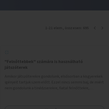
1
-
21
elem
, összesen:
695
"Felnőttebbek" számára is használható
játszóterek
Amikor játszóterekre gondolunk, elsősorban a kisgyerekek
igényeit tartjuk szem előtt. Ezzel nincs semmi baj, de miért
nem gondolunk a tinédzserekre, fiatal felnőttekre,
felnőttekre is? Minden korosztálynak lenne igénye arra,
hogy szórakozzon a szabadban, ám nincs erre kialakított
infrastruktúra. Az idősebb korosztályok játszóterének