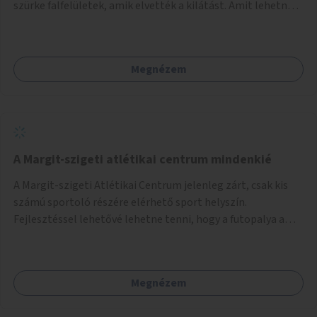
szürke falfelületek, amik elvették a kilátást. Amit lehetne:
1. Füvesíteni a lapostetőt. (A Mammut környéke Buda
legszomogosabb része). 2. A nagy szürke felületekre festeni
egy látképet, amit azok elvettek.
Megnézem
A Margit-szigeti atlétikai centrum mindenkié
A Margit-szigeti Atlétikai Centrum jelenleg zárt, csak kis
számú sportoló részére elérhető sport helyszín.
Fejlesztéssel lehetővé lehetne tenni, hogy a futopalya a
szabadidős sportolók részére is elérhetővé váljon,
beleertve a futókört és a füves pályát, kis focipályákat is.
Ehhez zárható tároló helyet, öltözőt, WC-t kell biztosítani.
Megnézem