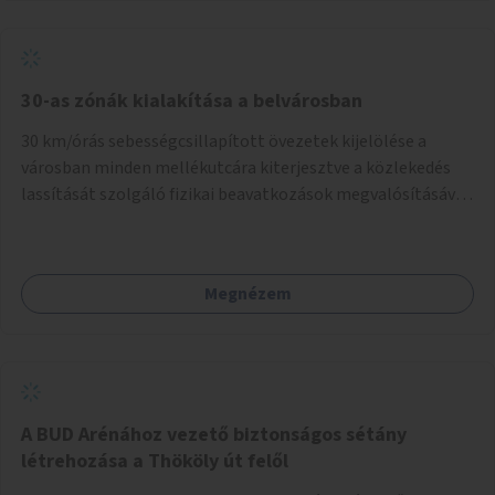
normál parkolóként is működhetnek.
30-as zónák kialakítása a belvárosban
30 km/órás sebességcsillapított övezetek kijelölése a
városban minden mellékutcára kiterjesztve a közlekedés
lassítását szolgáló fizikai beavatkozások megvalósításával,
egyben lehetővé téve ha a körülmények engedik az
egyirányú mellékutcák megnyitását a kétirányú kerékpáros
közlekedésnek. Elsőként az Alkotás utca - Villányi út -
Megnézem
Karolina út - Hamzsabégi út - Szerémi út - Könyves K. krt. -
Hungária krt. - Róbert K. krt. - Vörösvári út - Bécsi út -
Margit krt. - Krisztina krt. - Alkotás utca területen belüli
zónák kijelölése. A program indulhat a Nagykörúton belüli
területtel, majd az Akotás utcán belüli területtel.
A BUD Arénához vezető biztonságos sétány
létrehozása a Thököly út felől