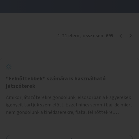
1
-
21
elem
, összesen:
695
"Felnőttebbek" számára is használható
játszóterek
Amikor játszóterekre gondolunk, elsősorban a kisgyerekek
igényeit tartjuk szem előtt. Ezzel nincs semmi baj, de miért
nem gondolunk a tinédzserekre, fiatal felnőttekre,
felnőttekre is? Minden korosztálynak lenne igénye arra,
hogy szórakozzon a szabadban, ám nincs erre kialakított
infrastruktúra. Az idősebb korosztályok játszóterének