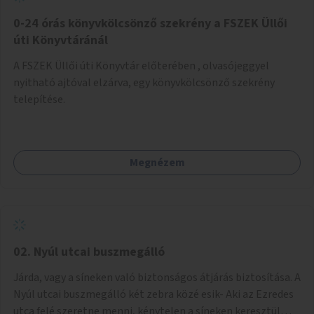
fenntartásához, évi 14-16 millió Ft-tal. A program hosszú
távú fenntarthatósága úgy lenne megvalósítható. hogy
0-24 órás könyvkölcsönző szekrény a FSZEK Üllői
részben "Támogató szolgálat" normatív támogatásából,
úti Könyvtáránál
részben pályázatokból, részben szülői hozzájárulásból,
A FSZEK Üllői úti Könyvtár előterében , olvasójeggyel
részben pedig a jelen pályázat által biztosított összegből.
nyitható ajtóval elzárva, egy könyvkölcsönző szekrény
A programban 8-10 szakember (gyógypedagógus,
telepítése.
pszichológus) működne közre. Fontos cél lenne, hogy
minden a programba bevont család az életminőségét
befolyásoló mértékű szakmai támogatást kapjon.
Megnézem
02. Nyúl utcai buszmegálló
Járda, vagy a síneken való biztonságos átjárás biztosítása. A
Nyúl utcai buszmegálló két zebra közé esik- Aki az Ezredes
utca felé szeretne menni, kénytelen a síneken keresztül