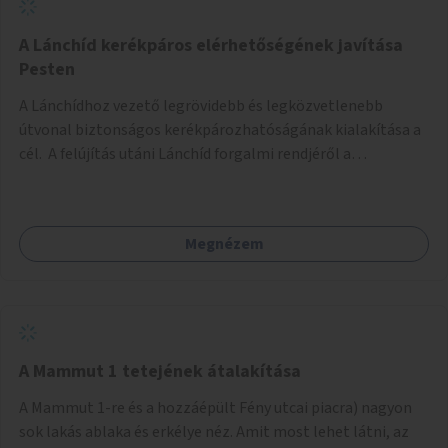
biztonságosan kerékpározható az Alagút, a Mészáros utca
és a Márvány utca is!
A Lánchíd kerékpáros elérhetőségének javítása
Pesten
A Lánchídhoz vezető legrövidebb és legközvetlenebb
útvonal biztonságos kerékpározhatóságának kialakítása a
cél. A felújítás utáni Lánchíd forgalmi rendjéről a
budapestiek dönthettek, amelyen a szavazók többsége a
kerékpárosbarát kialakításra tette a voksát - ezzel
megtörtént az első lépése annak, hogy a belváros
Megnézem
tengelyében is megerősödjön a Buda és Pest közötti
kerékpáros kapcsolat. Azonban a teljes siker eléréséhez
folytatásra van szükség, azaz a Lánchídra vezető utakon is
lehetővé kell tenni a kerékpárosbarát kialakítást. Legyen
biztonságosan kerékpározható a József Attila utca is!
A Mammut 1 tetejének átalakítása
A Mammut 1-re és a hozzáépült Fény utcai piacra) nagyon
sok lakás ablaka és erkélye néz. Amit most lehet látni, az