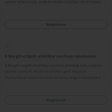
szürke falfelületek, amik elvették a kilátást. Amit lehetne:
1. Füvesíteni a lapostetőt. (A Mammut környéke Buda
legszomogosabb része). 2. A nagy szürke felületekre festeni
egy látképet, amit azok elvettek.
Megnézem
A Margit-szigeti atlétikai centrum mindenkié
A Margit-szigeti Atlétikai Centrum jelenleg zárt, csak kis
számú sportoló részére elérhető sport helyszín.
Fejlesztéssel lehetővé lehetne tenni, hogy a futopalya a
szabadidős sportolók részére is elérhetővé váljon,
beleertve a futókört és a füves pályát, kis focipályákat is.
Ehhez zárható tároló helyet, öltözőt, WC-t kell biztosítani.
Megnézem