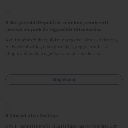
A Mátyásföldi Repülőtér védelme, rendezett
rekreációs park és fogadótér létrehozása
A volt mátyásföldi repülőtér ma egy hatalmas zöld mező,
melynek látszólag nincs gazdája, így egyre romlik az
állapota. Miközben egyrészt a repülés hőskorának
történelmi helyszíne, másrészt védett állatok lakhelye
(ürge, sisakos sáska), az emberek számára pedig kedvelt
kikapcsolódási helyszín: kocogók, kutyasétáltatók,
Megnézem
modellrepülők, sárkányeregetők, lovasok használják. A
Légcsavar utca felől szükség lenne fogadótér kialakítására
tájékoztató táblákkal az értékekről. A fogadótér fái alatt
kialakítható pihenőhely padokkal, kerékpártármaszokkal,
szemetesekkel, esőbeállóval, ami alkalmas kisebb
csoportok fogadására. A másik két bejárathoz is
A Nimród utca fásítása.
tájékoztató táblák kellenek, 1-1 pad, kuka, bringatámasz.
A XVIII. kerületi Nimród utca fásítása nagyon foghíjas. Ezt