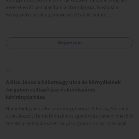
keretében át kell alakítani biztonságossá, továbbá a
Közgazdász utcát egyirányúvá kell alakítani. Az
egyirányúsításnál meg kell vizsgálni a Park utca forgalmát
is, mert akár összekapcsolható az egyirányusítás
kialakításával. A kettő között a Művelődés utca pedig
Megnézem
rendkívül balesetveszélyes és védett útszakasszá kell
nyilvánítani, stoptáblák! és 30km/h-ás
forgalomszabályozással! Kettő munkanem: sulizóna-
program és forgalomszabályozás (aktív/passzív) -
Közgazdász utca - Művelődés utca - Park utca tengelyen.
A Kiss János altábornagy utca és környékének
forgalom csillapítása és kerékpáros
kétirányúsítása
Németvölgyben a Böszörményi, Csörsz, Alkotás, Márvány
utcák közötti területen számos egyirányú utcában lehetővé
tehető a kerékpáros kétirányú forgalom. Ez az intézkedés
kiegészíthető 30-as zónával, hogy még inkább vonzó és
élhető legyen a környék.