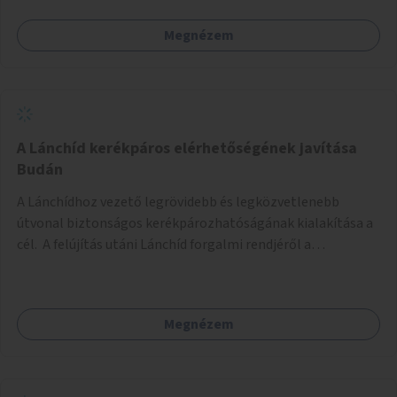
Megnézem
A Lánchíd kerékpáros elérhetőségének javítása
Budán
A Lánchídhoz vezető legrövidebb és legközvetlenebb
útvonal biztonságos kerékpározhatóságának kialakítása a
cél. A felújítás utáni Lánchíd forgalmi rendjéről a
budapestiek dönthettek, amelyen a szavazók többsége a
kerékpárosbarát kialakításra tette a voksát - ezzel
megtörtént az első lépése annak, hogy a belváros
Megnézem
tengelyében is megerősödjön a Buda és Pest közötti
kerékpáros kapcsolat. Azonban a teljes siker eléréséhez
folytatásra van szükség, azaz a Lánchídra vezető utakon is
lehetővé kell tenni a kerékpárosbarát kialakítást. Legyen