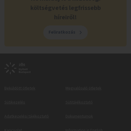
költségvetés legfrissebb
híreiről!
Feliratkozás
Beküldött ötletek
Megvalósuló ötletek
Sütikezelés
Sütitájékoztató
Adatkezelési tájékoztató
Dokumentumok
Kapcsolat
Information in English