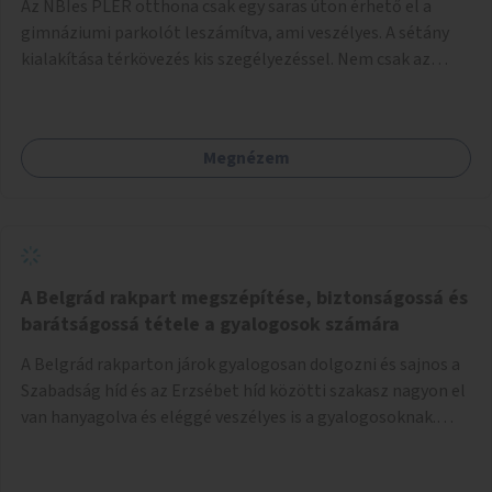
Az NBIes PLER otthona csak egy saras úton érhető el a
gimnáziumi parkolót leszámítva, ami veszélyes. A sétány
kialakítása térkövezés kis szegélyezéssel. Nem csak az
Aréna nagy számú látogatóját 710-1000 néző
meccsenként+ egyéb kulturális és kerületi rendezvények,
koncertek, bálok, jótékonysági események, választási
Megnézem
események -, a sármentes, méltó megközelítést, de a
közeli játszótérre érkezőket is szolgálná. A sétány
megközelítéséig a Thököly út közösségi közlekedéssel (
236 busz, 50-es villamos) már biztosított, a közvetlen
gyalogutas elérés a projekt keretében nem került
kialakításra.
A Belgrád rakpart megszépítése, biztonságossá és
barátságossá tétele a gyalogosok számára
A Belgrád rakparton járok gyalogosan dolgozni és sajnos a
Szabadság híd és az Erzsébet híd közötti szakasz nagyon el
van hanyagolva és eléggé veszélyes is a gyalogosoknak.
Ahol a MAHART épülete van, ott egy nagyon szűk járda van
és biztonsági korlát sincsen, hogy az autósoktól kicsit