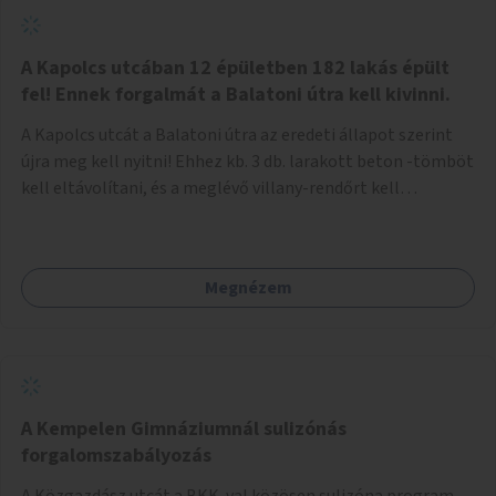
zötyögőssége elriassza a bringásokat a járdán
szálguldástól.
A Kapolcs utcában 12 épületben 182 lakás épült
fel! Ennek forgalmát a Balatoni útra kell kivinni.
A Kapolcs utcát a Balatoni útra az eredeti állapot szerint
újra meg kell nyitni! Ehhez kb. 3 db. larakott beton -tömböt
kell eltávolítani, és a meglévő villany-rendőrt kell
ősszhangba hozni, vagy szükség esetén azt ki kell azt
egészíteni! Így lehetővé válik a 12 épületben, a 182 db. új
lakásban élőknek, hogy a személyautójukkal
Megnézem
biztonságosan és egyszerűbben közlekedhessenek. A
kivitelezés becsült összege 12 millió Ft. Üdvözlettel: Buzna
Vilmos
A Kempelen Gimnáziumnál sulizónás
forgalomszabályozás
A Közgazdász utcát a BKK-val közösen sulizóna program