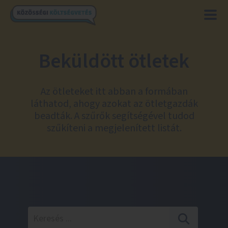
Beküldött ötletek
Az ötleteket itt abban a formában
láthatod, ahogy azokat az ötletgazdák
beadták. A szűrők segítségével tudod
szűkíteni a megjelenített listát.